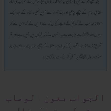
چند مہینے ہوئے میں پاکستان گیا ہوا تھا۔ گاؤں پہنچ کر میں نے مغرب کی نماز
مقامی امام کے پیچھے پڑھی اور بلند آواز سے آمین کہی۔ نماز کے بعد ایک
مولانا صاحب نے کہاتم نے ایسے کیوں کیا ہے؟ میں نے کہا اس لئے کہ
رسول اللہﷺ سےثابت ہے۔ انہوں نے کہا قرآن میں نہیں ہے اور تم
تفریق ڈالتے ہو۔ مختصر یہ کہ کیا ایسے علماء کے پیچھے نماز پڑھنا جائز ہے جو
سنت رسول ﷺ پر عمل کرنے سے روکتا ہیں؟
الجواب بعون الوهاب
بشرط صحة السؤال