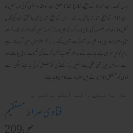
جہاں تک ایسے مولانا کے پیچھے نماز پڑھنے کا تعلق ہے تو بظاہر ایسی کوئی وجہ نہیں کہ
ایسے امام کےپیچھے نماز نہ پڑھی جائے۔ اس کےپیچھے نماز پڑھی جاسکتی ہے کیونکہ یہ
محض جہالت اور تعصب کی بنا پر ایسا کرتے ہیں ورنہ آہستہ آمین کہنے والے جو عالم اور
سنجیدہ حضرات ہیں وہ بھی بلند آواز سے آمین کہنے پر ہرگز اعتراض نہیں کرتے ایسے
امام کو خیر خواہی کے جذبے کے ساتھ تعصب ترک کرنے کی نصیحت کرنی چاہئے اور
ایسے مسائل میں اتنی سختی سے انہیں باز رکھنے کی کوشش کرنی چاہئے لیکن ایسے
آدمی کو مستقل امام بنانے میں احتیاط سے کام لیناچاہئے۔
ھذا ما عندي والله أعلم بالصواب
فتاویٰ صراط مستقیم
ص209