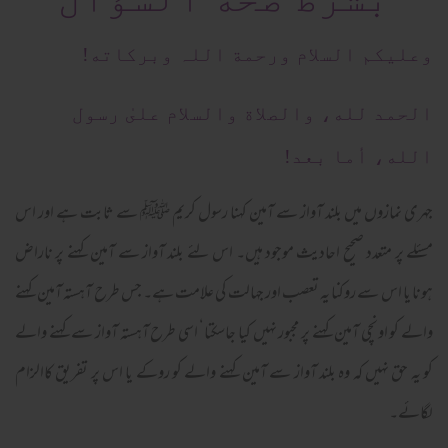
وعلیکم السلام ورحمة اللہ وبرکاته!
الحمد لله، والصلاة والسلام علىٰ رسول
الله، أما بعد!
جہری نمازوں میں بلند آواز سے آمین کہنا رسول کریم ﷺ سے ثابت ہے اور اس
مسئلے پر متعدد صحیح احادیث موجود ہیں۔ اس لئے بلند آواز سے آمین کہنے پر ناراض
ہونا یا اس سے روکنا یہ تعصب اور جہالت کی علامت ہے۔ جس طرح آہستہ آمین کہنے
والے کو اونچی آمین کہنے پر مجبور نہیں کیا جاسکتا‘ اسی طرح آہستہ آواز سے کہنے والے
کو یہ حق نہیں کہ وہ بلند آواز سے آمین کہنے والے کو روکے یا اس پر تفریق کاالزام
لگائے۔