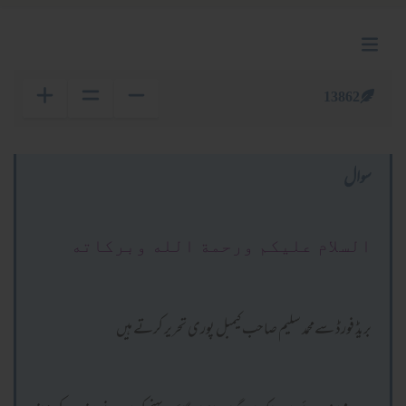
13862
سوال
السلام عليكم ورحمة الله وبركاته
بریڈ فورڈ سےمحمد سلیم صاحب کیمبل پوری تحریر کرتے ہیں