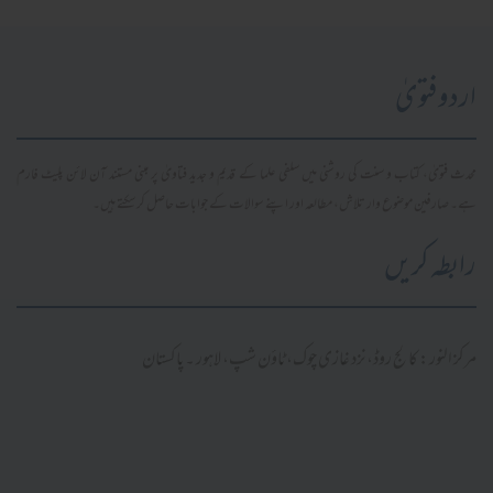
اردو فتویٰ
محدث فتویٰ، کتاب و سنت کی روشنی میں سلفی علما کے قدیم و جدید فتاویٰ پر مبنی مستند آن لائن پلیٹ فارم
ہے۔ صارفین موضوع وار تلاش، مطالعہ اور اپنے سوالات کے جوابات حاصل کر سکتے ہیں۔
رابطہ کریں
مرکز النور: کالج روڈ، نزد غازی چوک، ٹاؤن شپ، لاہور ۔ پاکستان