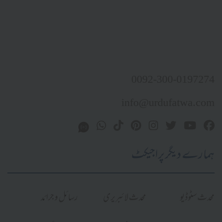
0092-300-0197274
info@urdufatwa.com
ہمارے دیگر پراجیکٹ
محدث سٹوڈیو
محدث لائبریری
رسائل و جرائد