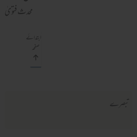
محدث فتویٰ
ابتدائے
صفحہ
تبصرے