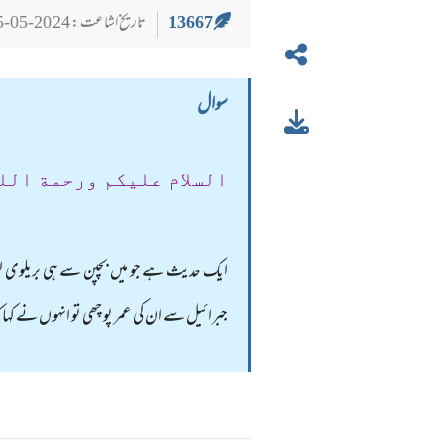
13667
تاریخ اشاعت : 2024-05-25
سوال
السلام عليكم ورحمة الل
جبرائیل سے ان کی عمر پو چھی تو انہوں نے کہا کہ آسمان پر ایک ستارہ 70 ہزار سال بعد چمکتا تھا اور میں نے اسے 72 ہزار مرتبہ چمک