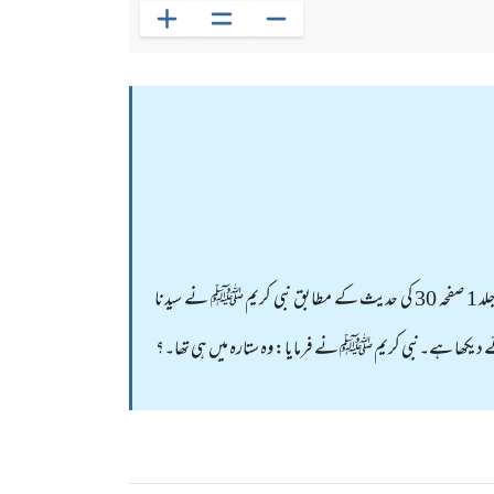
ایک حدیث ہے جو میں بچپن سے ہی بریلوی لوگوں سے سنتا آیا ہوں۔ برائے مہربانی اس حدیث کی صحت بیان کیجئے گا۔؟سیرت حلبیہ جلد 1 صفحہ 30 کی حدیث کے مطابق نبی کریم ﷺ نے سیدنا