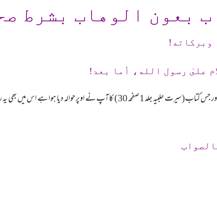
ب بعون الوهاب بشرط صح
 وبرکاته!
م علىٰ رسول الله، أما بعد!
ایسی کوئی بھی روایت ہمارے علم میں نہیں ہے۔اور جس کتاب(سیرت حلبیہ جلد 1 صفحہ 0
الصواب