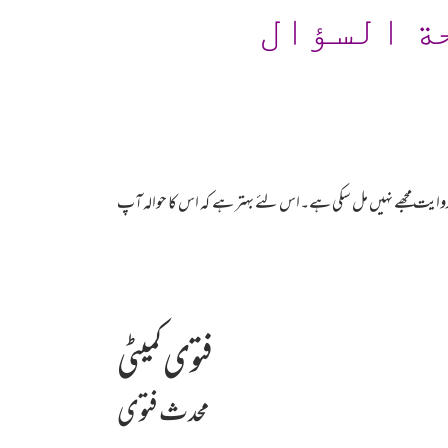
ة السؤال
3) کا آپ نے اوپرحوالہ دیا ہوا ہے اس میں بھی یہ روایت مجھے نہیں مل سکی ہے۔اس لئے بہتر ہے کہ اس کا حوالہ آپ
فتوی کمیٹی
محدث فتوی