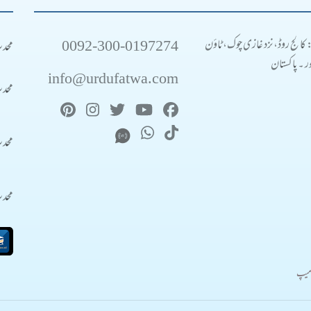
0092-300-0197274
محد
: کالج روڈ، نزد غازی چوک، ٹاؤن
 ۔ پاکستان
info@urdufatwa.com
محد
محد
محد
میپ