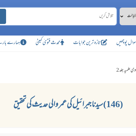
وال پوچھیں
تازہ ترین جوابات
محدث فتویٰ کمیٹی
ہمارے بارے
وی علمیہ جلد 2
(146) سیدنا جبرائیل کی عمر والی حدیث کی تحقیق