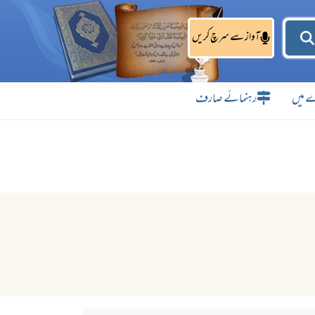
آواز سے سرچ کریں
 میں
رہنمائے صارف