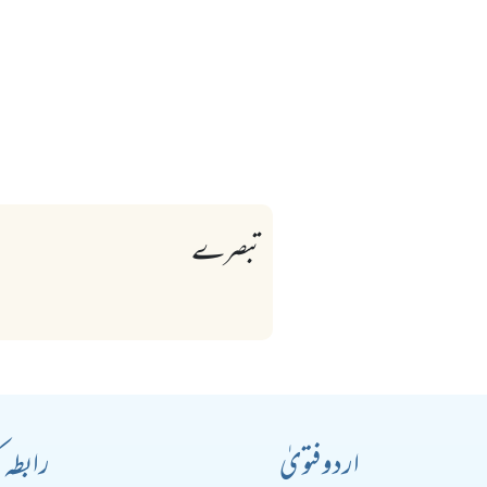
تبصرے
اردو فتویٰ
رابطہ 