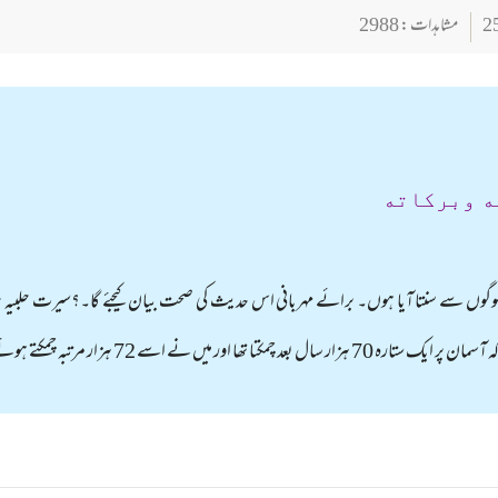
مشاہدات : 2988
ه وبركاته
تے ہوئے دیکھا ہے۔نبی کریم ﷺ نے فرمایا: وہ ستارہ میں ہی تھا۔؟