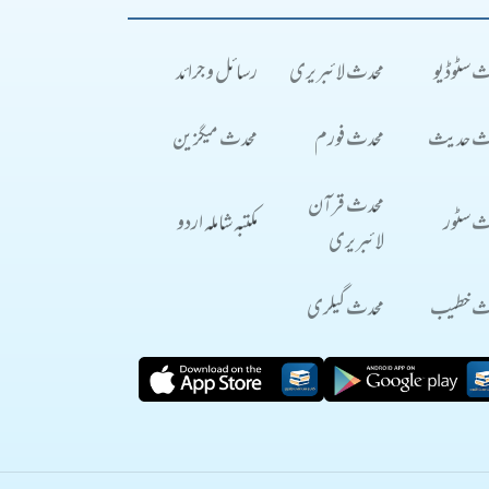
ث سٹوڈیو
محدث لائبریری
رسائل و جرائد
ث حدیث
محدث فورم
محدث میگزین
محدث قرآن
ث سٹور
مکتبہ شاملہ اردو
لائبریری
ث خطیب
محدث گیلری