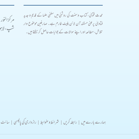
محدث فتویٰ، کتاب و سنت کی روشنی میں سلفی علما کے قدیم و جدید
مرکز النور
فتاویٰ پر مبنی مستند آن لائن پلیٹ فارم ہے۔ صارفین موضوع وار
شپ، لاہور
تلاش، مطالعہ اور اپنے سوالات کے جوابات حاصل کر سکتے ہیں۔
ہمارے بارے میں
|
رابطہ کریں
|
شرائط و ضوابط
|
رازداری کی پالیسی
|
سائٹ 