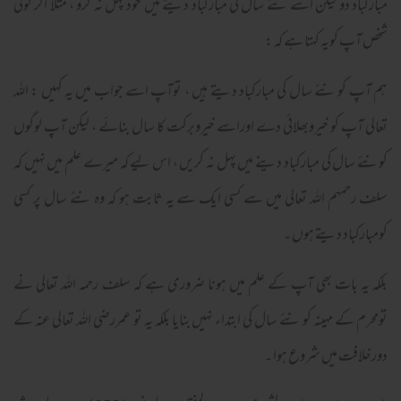
مبارکباد دو لیکن اسے نئے سال کی مبارکباد دینے میں خود پہل نہ کرو ، مثلا اگر کوئی
شخص آپ کویہ کہتا ہے کہ :
ہم آپ کو نئے سال کی مبارکباد دیتے ہیں ، توآپ اسے جواب میں یہ کہیں : اللہ
تعالی آپ کو خیروبھلائی دے اوراسے خيروبرکت کا سال بنائے ، لیکن آپ لوگوں
کونئے سال کی مبارکباد دینے میں پہل نہ کریں ، اس لیے کہ میرے علم میں نہیں کہ
سلف رحمہم اللہ تعالی میں سے کسی ایک سے یہ ثابت ہو کہ وہ نئے سال پر کسی
کومبارکباد دیتے ہوں ۔
بلکہ یہ بات بھی آپ کے علم میں ہونا ضروری ہے کہ سلف رحمہ اللہ تعالی نے
تومحرم کے مہینہ کو نئے سال کی ابتداء نہیں بنایا بلکہ یہ تو عمررضی اللہ تعالی عنہ کے
دورخلافت میں شروع ہوا ۔