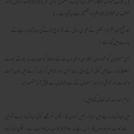
( یہ جواب موسوعہ اللقاء الشھری والباب المفتوح سوال نمبر ( 853 ) اصدار اول ناشر
مکتب الدعوۃ الارشاد عنیزہ القصیم سے لیا گیا ہے ۔ )
اورشیخ عبدالکریم الخضير نے ھجری سال کے شروع ہونے کی مبارکباد دینے کے
بارے میں کہا ہے :
کسی مسلمان کو تہواروں مثلا عید وغیرہ پردعا کےالفاظ کوعبادت نہ بتاتے ہوئے
مطلقاً دُعا دینے میں کوئي حرج والی بات نہيں ، اورخاص کر ایسا کرنے میں جب محبت
ومودت اور خوشی وسرور مسلمان کے سے خوشدلی سے پیش آنا مقصود ہو ۔
امام احمد رحمہ اللہ تعالی کہتےہیں :
میں مبارکباد دینے میں ابتداء نہيں کروں گا ، لیکن اگر مجھے کوئي مبارکباد دے تو میں
اسے جواب ضرور دوں گا ، اس لیے کہ سلام کا جواب دینا واجب ہے ، لیکن مبارکباد