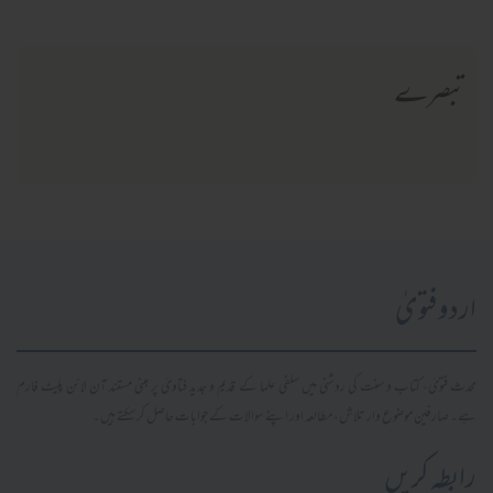
تبصرے
اردو فتویٰ
محدث فتویٰ، کتاب و سنت کی روشنی میں سلفی علما کے قدیم و جدید فتاویٰ پر مبنی مستند آن لائن پلیٹ فارم
ہے۔ صارفین موضوع وار تلاش، مطالعہ اور اپنے سوالات کے جوابات حاصل کر سکتے ہیں۔
رابطہ کریں