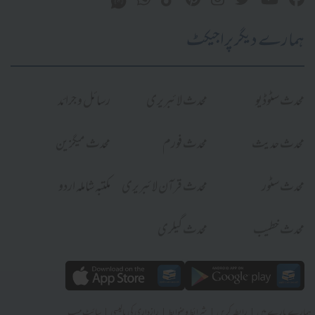
ہمارے دیگر پراجیکٹ
محدث سٹوڈیو
محدث لائبریری
رسائل و جرائد
محدث حدیث
محدث فورم
محدث میگزین
محدث سٹور
محدث قرآن لائبریری
مکتبہ شاملہ اردو
محدث خطیب
محدث گیلری
|
|
|
|
ہمارے بارے میں
رابطہ کریں
شرائط و ضوابط
رازداری کی پالیسی
سائٹ میپ