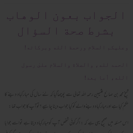
الجواب بعون الوهاب
بشرط صحة السؤال
وعلیکم السلام ورحمة الله وبرکاته!
الحمد لله، والصلاة والسلام علىٰ رسول
الله، أما بعد!
شیخ محمد بن صالح عثیمین رحمہ اللہ تعالی سے پوچھاگیا کہ نئے سال کی مبارکباد دینے کا
حکم کیا ہے اورمبارکباد دینے والے کوکیا جواب دینا چاہیے ؟توآپ کا جواب تھا :
اس مسئلہ میں صحیح یہی ہے کہ : اگرکوئي شخص آپ کومبارکباد دیتا ہے تواسے جوابا