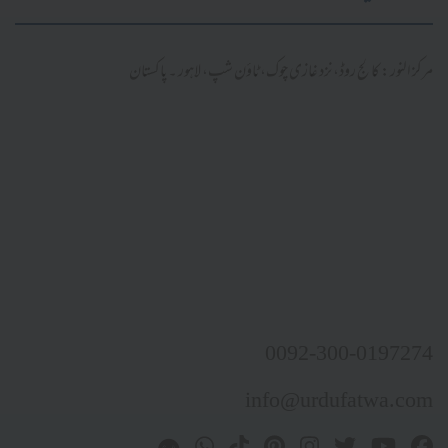
مرکز النور: کالج روڈ، نزد غازی چوک، ٹاؤن شپ، لاہور ۔ پاکستان
0092-300-0197274
info@urdufatwa.com