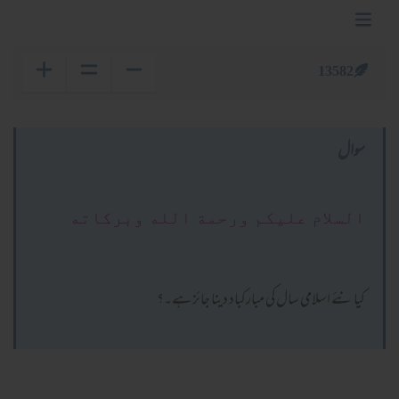
13582
سوال
السلام عليكم ورحمة الله وبركاته
کیا نئے اسلامی سال کی مبارکباد دینا جائز ہے۔؟