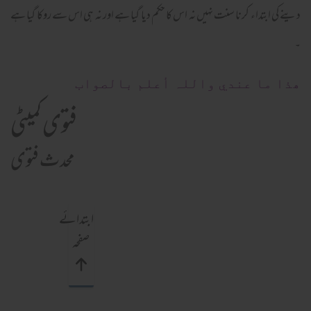
دینے کی ابتداء کرنا سنت نہیں نہ اس کا حکم دیا گيا ہے اور نہ ہی اس سے روکا گيا ہے
۔
ھذا ما عندي واللہ أعلم بالصواب
فتوی کمیٹی
محدث فتوی
ابتدائے
صفحہ