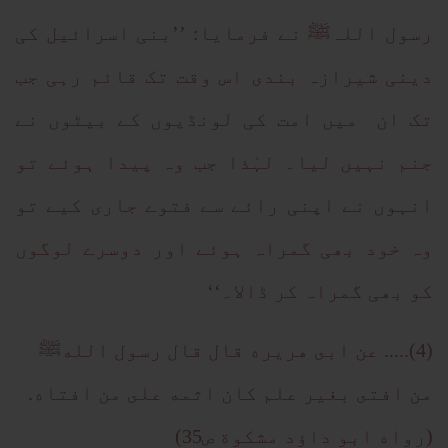
رسول اللہﷺ نے فرمایا: ’’بنی اسرائیل کی
دینی شیرازہ بندی اس وقت تک قائم رہی جب
تک ان میں امت کی لونڈیوں کے بیٹوں نے
جنم نہیں لیا۔ لہٰذا جب وہ پیدا ہوئے تو
انہوں نے اپنی رائے سے فتوے جاری کیے تو
وہ خود بھی گمراہ ہوئے اور دوسرے لوگوں
کو بھی گمراہ کر ڈالا۔‘‘
(4)..... عن ابى هريره قال قال رسول اللهﷺ
من افتى بغير علم كان اثمه على من افتاه.
(رواه ابو داؤد مشكوة ص35)