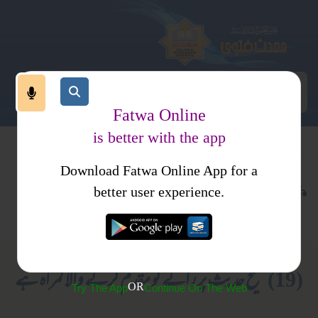
Fatwa Online
is better with the app
Download Fatwa Online App for a
حدیث اور علوم حدیث
حدیث اور علوم حدیث
کتب فتاوی
better user experience.
کتب حدیث
حجیت حدیث
فتاوی محمدیہ
(19) صحیح حدیث پر رائے کو مقدم کرنے والا گمراہ ہے
OR
Try The App
Continue On The Web