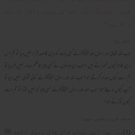
کرو۔ یقیناً اللہ تعالیٰ سننے واﻻ، جاننے
والا ہے۔‘‘
تشريح
جب اللہ تعالیٰ اور رسول اللہﷺ نے کسی بات کو دین کا حصہ قرار نہیں دیا تو تم اس
دین کا جز کیوں ٹھہراتے ہیں ؟ جب ان دونوں نے کسی چیز کاحکم صادر نہیں فرمایا تو
تم اسے کیوں صادرکرتے ہو؟ جب اللہ اور رسول ﷺ نے کوئی فتوی ٰ نہیں دیا تو
آپ کیوں دیتے ہو؟ جب اللہ اور رسول ﷺ نے کسی چیز کو نہیں توڑا تو تم اسے
کیوں توڑتے ہو ؟
سنت کی روشنی میں:
(1)...... عن ابن عباس قال قال رسول الله ﷺ