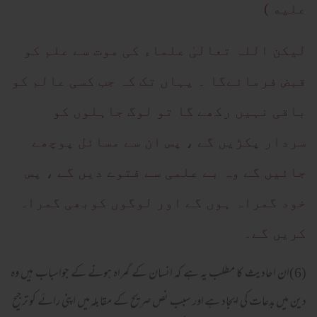
عليه )
لیکن اللہ تعالیٰ علماء کی موت سے علم کو
قبض فرمائےگا ۔ یہاں تک کہ جب کسی عالم کو
باقی نہیں رکھے گا تو لوگ جاہلوں کو
سردار پکڑیں گے ، پس ان سے مسائل پوچھے
جائیں گے وہ بے علمی سے فتوے دیں گے ، پس
خود گمراہ ہوں گے اور لوگوں کوبھی گمراہ
کریں گے۔
(6)ان احادیث کا مطلب یہ ہے کہ انسان کے گمراہ ہونے کے جواسباب ہیں وہ
دین میں بدعات کی ایجاد ہے اور سبب نص صریح کے مقابلہ میں اپنی رائے کو ترجیح