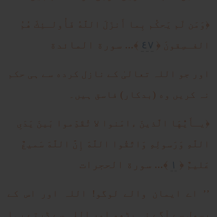
﴿
وَمَن لَم يَحكُم بِما أَنزَلَ اللَّهُ فَأُولـئِكَ هُمُ
٤٧
﴿
﴾... سورة المائدة
الفـسِقونَ
اور جو اللہ تعالیٰ کے نازل کرده سے ہی حکم
نہ کریں وه (بدکار) فاسق ہیں۔
﴿
يـأَيُّهَا الَّذينَ ءامَنوا لا تُقَدِّموا بَينَ يَدَىِ
اللَّهِ وَرَسولِهِ وَاتَّقُوا اللَّهَ إِنَّ اللَّهَ سَميعٌ
١
﴿
﴾... سورة الحجرات
عَليمٌ
’’ اے ایمان والے لوگو! اللہ اور اس کے
رسول سے آگے نہ بڑھو اور اللہ سے ڈرتے رہا