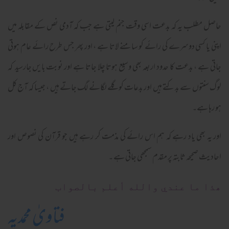
حاصل مطلب یہ کہ بدعت اسی وقت جنم لیتی ہے جب کہ آدمی نص کے مقابلہ میں
اپنی یا کسی دوسرے کی رائے کو سامنے لاتا ہے ، اور پھر جس طرح رائے عام ہوتی
جاتی ہے ، بدعت کا حدود اربعہ بھی وسیع ہوتا چلا جاتا ہے اور نوبت بایں جارسید کہ
لوگ سنتوں سے بدکتے ہیں اور بدعات کو گلے لگانے لگ جاتے ہیں ، جیسا کہ آج کل
ہو رہا ہے۔
اور یہ بھی یاد رہے کہ ہم اس رائے کی مذمت کر رہے ہیں جو قرآن کی نصوص اور
احادیث صحیحہ ثابتہ پر مقدم سمجھی جاتی ہے ۔
ھذا ما عندي والله أعلم بالصواب
فتاویٰ محمدیہ