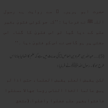
حضرت ابو ہریرہ ﷜ سے روایت ہے رسول
اللہﷺ نے فرمایا : ’’کہ جو کوئی فتویٰ بغیر
علم کے دیا گیا تو اس فتویٰ کا گناہ اس
مفتی پر ہو گاجس نے اس کو فتویٰ دیا ۔‘‘
(5).... عبداللہ بن عمروبن العاص﷜ کی حدیث میں ہے کہ علم کا اٹھالیا جانا اس
طرح ہو گا ۔ رسول اللہﷺ نے فرمایا:
لكن يقبض العلم يقبض العلماء حتى اذا لم
يبق عالما اتخذا الناس رؤسا جهالا مسئلوا
فافتوابغير علم فضلوا واضلوا. (متفق