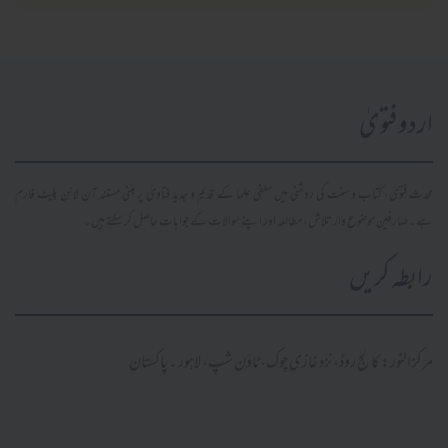
اردو فتویٰ
محدث فتویٰ، کتاب و سنت کی روشنی میں سلفی علما کے قدیم و جدید فتاویٰ پر مبنی مستند آن لائن پلیٹ فارم
ہے۔ صارفین موضوع وار تلاش، مطالعہ اور اپنے سوالات کے جوابات حاصل کر سکتے ہیں۔
رابطہ کریں
مرکز النور: کالج روڈ، نزد غازی چوک، ٹاؤن شپ، لاہور ۔ پاکستان