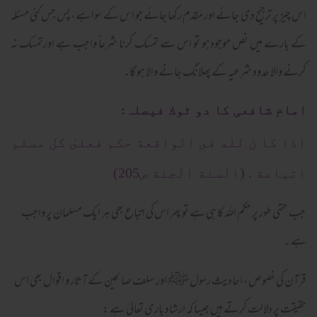
اس چیز پر ترجیح دی جائے اور مقدم رکھا جائے جو اس کے سواہے ،پس جس کئی مسئلہ
کے بارے میں نص موجودہو تو اس سے تمسک کرنا شرعاً واجب ہے اورتمسک نہ
کرنے والا حدود شرعیہ کے پھلانگ جانے والا ہو گا۔
امام شافعی کا دو ٹوك فیصلہ:
اذا كا ن لله فى الواقعة حكم فعلىٰ كل مسلم
اتياعة . (السنة الجنة ص205)
جب حتمی طور پر حکم اللہ کا ہی ہے تو پھر اس کی اتباع بھی ہر ایک مسلمان پر واجب
ہے ۔
قرآن کی نصوص ، احادیث رسول ﷺ اور سلف صالحین کے آثار و اقوال بھی اس
حقیقت پر دلالت کرتے ہیں جیسا کہ ارشاد باری تعالیٰ ہے :