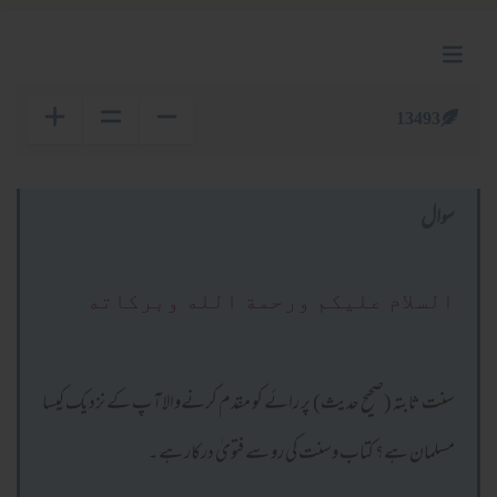
13493
سوال
السلام عليكم ورحمة الله وبركاته
سنت ثابتہ (صحیح حدیث) پر رائے کو مقدم کرنےوالا آپ کے نزدیک کیسا
مسلمان ہے؟ کتاب وسنت کی رو سے فتویٰ درکار ہے ۔