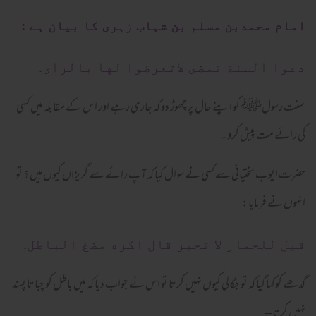
امام محمدبن مسلم بن شہاب زہری کا بیان ہے :
دعوا السنة تمضى لاتعرضوا لها بالراى.
سنت رسولﷺ کو اپنے حال پر چھوڑ دو کہ جاری رہے اور اس کے مقابلہ میں کسی
کی رائے مت پیش کرو ۔
حضرت ایوب سختیانی سے کسی نے سوال کیا کہ آپ رائے سے گریزاں کیوں ہیں ؟ تو
انہوں نے فرمایا:
قيل للحمار لا تحبر قال اكره مضغ الباطل.
گدھے کوکہا گیا کہ تو جگالی کیوں نہیں کرتا تو اس نے جواب دیا کہ میں باطل کو چباتا پسند
نہیں کرتا –