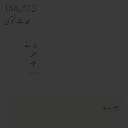
ج1ص158
محدث فتویٰ
ابتدائے
صفحہ
تبصرے