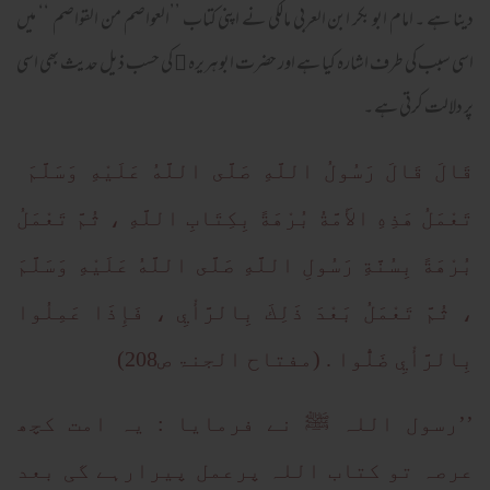
دینا ہے ۔ امام ابو بکر ابن العربی مالکی نے اپنی کتاب ’’العواصم من القواصم ‘‘ میں
اسی سبب کی طرف اشارہ کیا ہے اور حضرت ابوہریرہ ﷜ کی حسب ذیل حدیث بھی اسی
پر دلالت کرتی ہے ۔
قَالَ قَالَ رَسُولُ اللَّهِ صَلَّى اللَّهُ عَلَيْهِ وَسَلَّمَ
تَعْمَلُ هَذِهِ الأَمَّةُ بُرْهَةً بِكِتَابِ اللَّهِ ، ثُمَّ تَعْمَلُ
بُرْهَةً بِسُنَّةِ رَسُولِ اللَّهِ صَلَّى اللَّهُ عَلَيْهِ وَسَلَّمَ
، ثُمَّ تَعْمَلُ بَعْدَ ذَلِكَ بِالرَّأْيِ ، فَإِذَا عَمِلُوا
بِالرَّأْيِ ضَلُّوا . (مفتاح الجنۃ ص208)
’’رسول اللہ ﷺ نے فرمایا : یہ امت کچھ
عرصہ تو کتاب اللہ پرعمل پیرارہے گی بعد