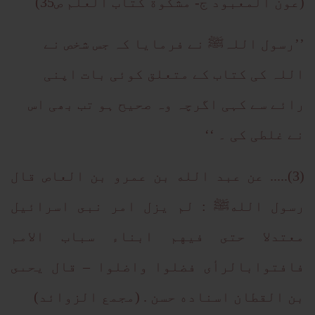
(عون المعبود ج- مشكوة كتاب العلم ص35)
’’رسول اللہﷺ نے فرمایا کہ جس شخص نے
اللہ کی کتاب کے متعلق کوئی بات اپنی
رائے سے کہی اگرچہ وہ صحیح ہو تب بھی اس
نے غلطی کی ۔ ‘‘
(3)..... عن عبد الله بن عمرو بن العاص قال
رسول اللهﷺ : لم يزل امر نبى اسرائيل
معتدلا حتى فيهم ابناء سباب الامم
فافتوابالرأى فضلوا واضلوا – قال يحىى
بن القطان اسناده حسن . (مجمع الزوائد)