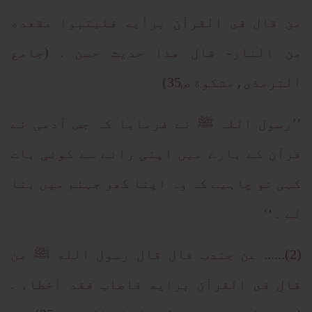
من قال فى القرآن برأيه فليتبوا مقعده
من النار- قال هذا حديث حسن . (جامع
الترمذى،مشكوة ص35)
’’رسول اللہ ﷺ نے فرمایا کہ جس آدمی نے
قرآن کے بارے میں اپنی رائے سے کوئی بات
کہی تو چاہیے کہ وہ اپنا گھر جہنم میں بنا
لے ۔‘‘
(2)...... عن جندب قال قال رسول الله ﷺ من
قال فى القرآن برايه فاصاب فقد أخطاء .