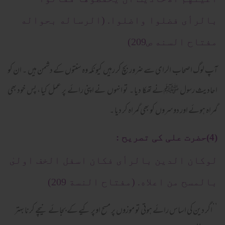
بالرأى فضلوا واضلوا. (الرساله بحواله
مفتاح السنه ص209)
آپ لوگ اصحاب الرای سے ضرور بچ کر رہیں کیونکہ وہ سنتوں کے دشمن ہیں ۔ ان کو
احادیث رسول ﷺ نے تھکا دیا ۔ تو انہوں نے اپنی رائے پر عمل کیا ، پس خود بھی
گمراہ ہوئے اور دوسروں کو بھی گمراہ کر دیا ۔
(4)حضرت علی کی تصریح :
لوكان الدين بالرأى فكان اسفل الخف اولىٰ
بالمسح من اعلاه. (مفتاح النسة 209)
’’اگر دین کی اساس رائے ہوتی تو موزوں پر مسح اوپر کیے کے بجائے نیچے کرنا بہتر