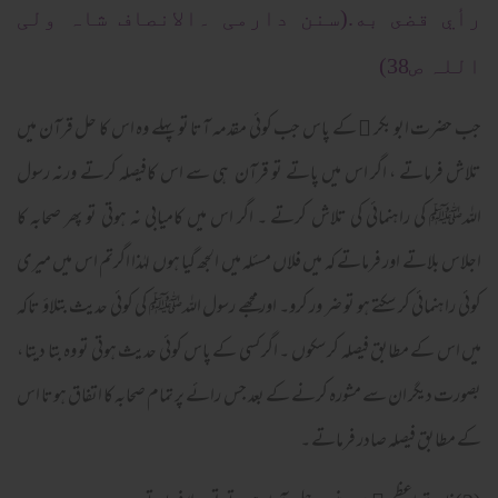
رأي قضى به.(سنن دارمی ۔الانصاف شاہ ولی
اللہ ص38)
جب حضرت ابو بکر ﷜ کے پاس جب کوئی مقدمہ آتا تو پہلے وہ اس کا حل قرآن میں
تلاش فرماتے ، اگر اس میں پاتے تو قرآن ہی سے اس کافیصلہ کرتے ورنہ رسول
اللہﷺ کی راہنمائی کی تلاش کرتے ۔ اگر اس میں کامیابی نہ ہوتی تو پھر صحابہ کا
اجلاس بلاتے اور فرماتے کہ میں فلاں مسئلہ میں الجھ گیا ہوں لہٰذا اگرتم اس میں میری
کوئی راہنمائی کر سکتے ہو تو ضر ور کرو۔ اور مجھے رسول اللہﷺ کی کوئی حدیث بتلاؤ تاکہ
میں اس کے مطابق فیصلہ کر سکوں ۔ اگر کسی کے پاس کوئی حدیث ہوتی تو وہ بتا دیتا ،
بصورت دیگر ان سے مشورہ کرنے کے بعد جس رائے پر تمام صحابہ کا اتفاق ہوتا اس
کے مطابق فیصلہ صادر فرماتے ۔