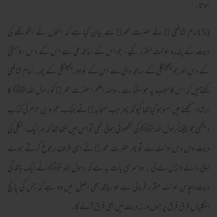
ہوتا۔‘‘
(5)امام شافعی ﷫ نے حضرت عمر﷜ سے بیان کیا ہے کہ انہوں نے انگوٹھے کی
دیت کے پندرہ اونٹ مقرر کیے ، جو اس کے ساتھ ملی ہے اس کے دس ، وسطیٰ
کے دس اور جو چھینگلی کے ساتھ والی ہے اس کے نو اور چھینگلی کے چھ۔ امام شافعی
کہتےہیں کہ اس کا سبب یہ ہوسکتا ہے ۔ واللہ اعلم ! حضرت عمر ﷜ کو رسول اللہﷺ کا
ارشاد سمجھنے میں سہوہو گیا تھا کیونکہ پھر جب صحابہ ﷢ نے جناب عمروبن حزم کی کتاب
دیکھی جو یقیناً رسول اللہﷺ کی لکھوائی ہوئی تھی تو اس میں لکھا تھا کہ ہر ایک انگلی کی
دیت دس دس اونٹ ہے تو پھر حضرت عمر ﷜ نے اسی طرف رجوع کرتے ہوئے
اپنی رائے واپس لے لی ۔ دوسری بات یہ ہے کہ رسول اللہﷺ نے ایک ہاتھ کی
دیت پچاس اونٹ مقرر فرمائی ہے او رہاتھ بھی اصل میں وہ ہے کہ جس کی پانچ
انگلیاں فرق فرق پر ہوں ورنہ دیت میں بھی فرق آئے گا۔