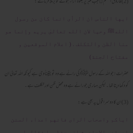
(2)فاروق اعظم ﷜ جب منبر پر جلوہ آراء ہوتے تو برملا فرماتے :
ايها الناس ان الرأى انما كان من رسول
اللهﷺ وحيا لان الله تعالىٰ يريه وإنما هو
منا الظن والتكلف . ( اعلام الموقعين و
مفتاح الجنة)
حضرات ! جو اللہ کے رسول ﷺ کی رائے ہے وہ تو یقیناً وحی ہے کیونکہ اللہ تعالیٰ ان
کو دکھا دیتا تھا ۔ لیکن ہماری جو رائے ہے وہ محض ظن اور تکلف ہے ۔
(3)ان کا دوسرا قول یہ بھی ہے :
اياكم واصحاب الراى فانهم اعداء السنن
اعيتهم الاحاديث ان يحفظوها فقالوا