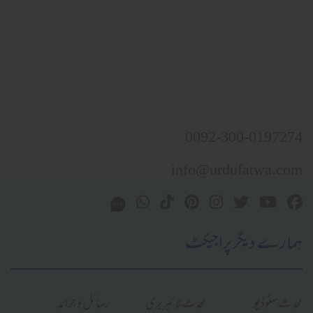
0092-300-0197274
info@urdufatwa.com
ہمارے دیگر پراجیکٹ
محدث سٹوڈیو
محدث لائبریری
رسائل و جرائد