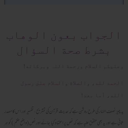
الجواب بعون الوهاب
بشرط صحة السؤال
وعلیکم السلام ورحمة اللہ وبرکاته!
الحمد لله، والصلاة والسلام علىٰ رسول
الله، أما بعد!
یہ چیز نصف النہار کی طرح روشن ہے کہ حدیث قرآن کی تشریح ، تفسیر اور اس کا مصدر
ثانی ہے اور یہ بھی متفق علیہ ہے کہ نص پر اعتماد کیا جائے اور نص (واضح حکم ) کو ہر