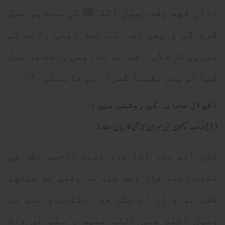
ازاں کچھ وقت رسول اللہﷺ کی سنت پر عمل
کرے گی ، پھر اس کے بعد اپنی رائے کی
پیروی کرے گی ۔ جب اس نے اپنی رائے پر عمل
کیا تو پھر یقیناً گمراہ ہو جائے گی۔ ‘‘
اقوال صحابہ کی روشنی میں :
(1)جناب میمون بن مہران تابعی کا بیان ہے :
كان أبو بكر إذا ورد عليه الخصم نظر في
كتاب الله فإن وجد فيه ما يقضي به بينهم
قضى به و إن لم يكن في الكتاب و علم من
رسول الله صلى الله عليه و سلم في ذلك