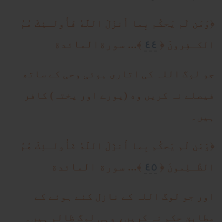
﴿
وَمَن لَم يَحكُم بِما أَنزَلَ اللَّهُ فَأُولـئِكَ هُمُ
٤٤
﴿
﴾... سورةالمائدة
الكـفِرونَ
جو لوگ اللہ کی اتاری ہوئی وحی کے ساتھ
فیصلے نہ کریں وه (پورے اور پختہ) کافر
ہیں۔
﴿
وَمَن لَم يَحكُم بِما أَنزَلَ اللَّهُ فَأُولـئِكَ هُمُ
٤٥
﴿
﴾... سورة المائدة
الظّـلِمونَ
اور جو لوگ اللہ کے نازل کئے ہوئے کے
مطابق حکم نہ کریں، وہی لوگ ظالم ہیں۔