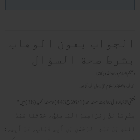
الجواب بعون الوهاب
بشرط صحة السؤال
وعلیکم السلام ورحمة اللہ وبرکاته!
الحمد لله، والصلاة والسلام علىٰ رسول الله، أما بعد!
منتقی الاخبار والی روایت مسند احمد (1/ 26 ح 443) ومسند الحمید (36) میں
"
عِكْرِمَةُ بْنُ إِبْرَاهِيمَ الْبَاهِلِيُّ، حَدَّثَنَا عَبْدُ
اللهِ بْنُ عَبْدِ الرَّحْمَنِ بْنِ أَبِي ذُبَابٍ، عَنْ أَبِيهِ: