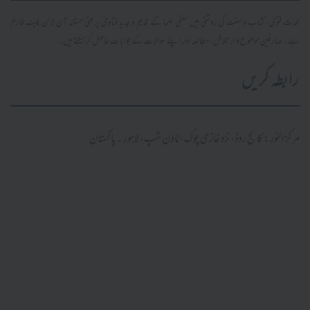
محدث فتویٰ، کتاب و سنت کی روشنی میں سلفی علما کے قدیم و جدید فتاویٰ پر مبنی مستند آن لائن پلیٹ فارم
ہے۔ صارفین موضوع وار تلاش، مطالعہ اور اپنے سوالات کے جوابات حاصل کر سکتے ہیں۔
رابطہ کریں
مرکز النور: کالج روڈ، نزد غازی چوک، ٹاؤن شپ، لاہور ۔ پاکستان