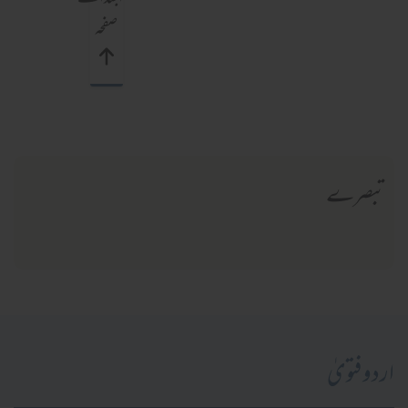
صفحہ
تبصرے
اردو فتویٰ