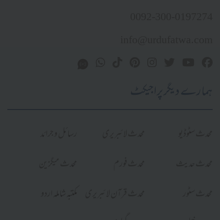
0092-300-0197274
info@urdufatwa.com
ہمارے دیگر پراجیکٹ
محدث سٹوڈیو
محدث لائبریری
رسائل و جرائد
محدث حدیث
محدث فورم
محدث میگزین
محدث سٹور
محدث قرآن لائبریری
مکتبہ شاملہ اردو