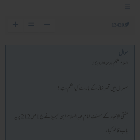
13420
سوال
السلام عليكم ورحمة الله وبركاته
سسرال میں قصر نماز کے بارے کیا حکم ہے ؟
مثقی الاخبار کے مصنف امام عبدالسلام ابن تیمیہؒ نے ج 1ص212 پر یہ
باب قائم کیا: