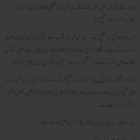
روزہ رکھتے بھی اور نہیں بھی رکھتے تھے۔ ( سنن الدار قطنی 2/189 ح 2275
وقال:" وهذا اسناد صحيح ")
اس روایت کی سند صحیح ہے۔ سعید بن محمد بن ثواب سے شاگردوں کی ایک جماعت
روایت کرتی ہے ،دیکھئے تاریخ بغداد (9 /95) حافظ ابن حبان نے انھیں کتاب
الثقات میں ذکر کرکے کہا : مستقيم الحديث " یعنی وہ ثقہ ہیں ۔ (ج 8ص276)
حافظ دارقطنی نے ان کی بیان کردہ سند کو صحیح کہہ کر اسے ثقہ قراردیا ۔ابن خزیمہ نے
اپنی صحیح میں ان سے روایت لی ہے ۔ (2/134 ح 1062) لہذا انھیں مجہول وغیر
موثق قراردینا غلط ہے ۔
تنبیہ : عطاء بن ابی رباح پر تدلیس کا الزام باطل ومردود ہے ،