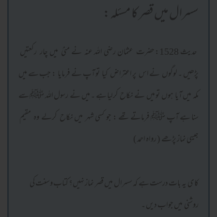
سسرال میں قصر کا مسئلہ :
حدیث 1528: حضرت عثمان رضی اللہ عنہ نے منیٰ میں چار رکعتیں
پڑھیں ۔ لوگوں نے اس پر اعتراض کیا تو آپ نے فرمایا : جب سے میں
مکہ میں آیا ہوں تو میں نے نکاح کرلیا ہے ۔ میں نے رسول اللہ ﷺ سے
سنا ہے آپ ﷺ فرماتے تھے : جو کسی شہر میں نکاح کرلے وہ مقیم
جیسی نماز پڑھے ( رواہ احمد )
کای یہ بات درست ہے کہ سسرال میں قصر نماز نہیں؟ کتاب وسنت کی
روشنی میں جواب دیں ۔