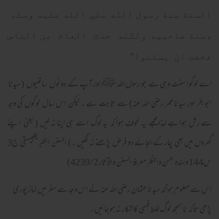
السنة سنة رسول الله صلي الله عليه وسلم
وسنة صاحبيه ولكنه حدث العام من الناس
فخفت ان يستنوا"
اے لوگو! سنت وہی ہے جو رسول اللہ ﷺ اور آپ کے دونوں ساتھیوں ( سیدنا
ابوبکر اور سیدناعمر رضی اللہ عنہ) سے ثابت ہے ۔ لیکن اس سال لوگوں کی وجہ
سے رش ہوا ہے لہذا مجھے یہ خوف ہوا کہ یہ لوگ اسے ہی اپنا نہ لیں ( یعنی اپنے
گھروں میں بھی چار کے بجائے دو فرض پڑھنے نہ لگیں ۔) السنن الکبریٰللبیہقی ج3
س144 وسندہ حسن والنظر معرفۃ السنن والآثار 2/ 4239)
اس سے معلوم ہواکہ سیدنا عثمان رضی اللہ عنہ نے اس وجہ سے سفر میں نماز پوری
پڑھی تاکہ ناسمجھ لوگ غلط فہمی کا شکار نہ ہوجائیں۔