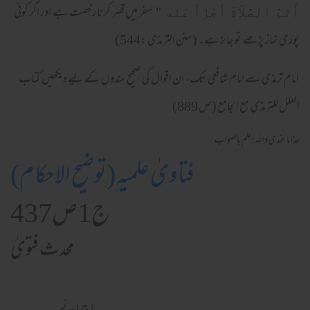
سفر میں قصر کرنا رخصت ہے اور اگر کوئی
أَتَمَّ الصَّلاَةَ أَجْزَأَ عَنْه "
پوری نماز پڑھے تو جائز ہے۔ (سنن الترمذی :544)
امام ترمذی سے امام شافعی تک، ان اقوال کی صحیح سندوں کے لیے دیکھیں کتاب
العلل للترمذی مع الجامع (ص 889)
ھذا ما عندی واللہ اعلم بالصواب
فتاویٰ علمیہ (توضیح الاحکام)
ج1ص437
محدث فتویٰ
ابتدائے