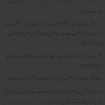
، کی
أَنَّ عُثْمَانَ بْنَ عَفَّانَ صَلَّى بِمِنًى أَرْبَعَ رَكَعَاتٍ
سند سے مروی ہے۔
امام بیہقی نے فرمایا :" فهذا منقطع وعكرمة بن ابراهيم ضعيف " پس یہ منقطع ہے اور
عکرمہ بن ابراہیم ضعیف ہے ۔( معرفۃ السنن والاثار قلمی ج 2ص 425 نصب
الرایہ 3/271)
عکرمہ بن ابراہیم کو جمہور محدثین نے ضعیف قراردیا ہے م ( دیکھئے لسان المیزان
(ج 4ص210)
حافظ ہیثمی نے کہا :"وفيه عكرمة بن ابراهيم وهو ضعيف " ( مجمع الزوائد 2/ 156)
اس کے برعکس سیدنا عثمان رضی اللہ عنہ سے روایت ہے کہ انھوں نے منی ٰ میں
نماز پوری پڑھنے کے بعد خطبہ میں ارشادفرمایا :"
ياايهاالناس ان