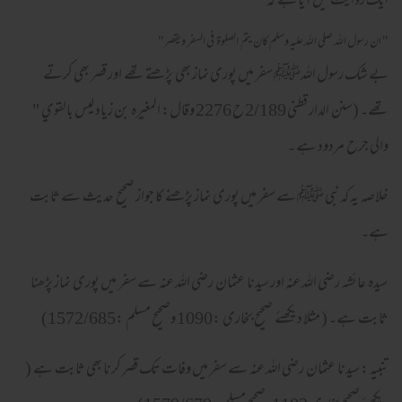
ایک روایت میں آیا ہے کہ
" ان رسول الله صلي الله عليه وسلم كان يتم الصلوة في السفر ويقصر"
بے شک رسول اللہﷺ سفر میں پوری نماز بھی پڑھتے تھے اور قصر بھی کرتے
تھے۔ (سنن الدار قطنی 2/189 ح 2276 وقال: المغيره بن زياد ليس بالقوي "
والی جرح مردود ہے ۔
خلاصہ یہ کہ نبی ﷺ سے سفر میں پوری نماز پڑھنے کا جواز صحیح حدیث سے ثابت
ہے۔
سیدہ عائشہ رضی اللہ عنہ اور سیدنا عثمان رضی اللہ عنہ سے سفر میں پوری نماز پڑھنا
ثابت ہے۔ ( مثلا دیکھئے صحیح بخاری :1090 وصحیح مسلم :1572/685)
تنبیہ : سیدنا عثمان رضی اللہ عنہ سے سفر میں وفات تک قصر کرنا بھی ثابت ہے (