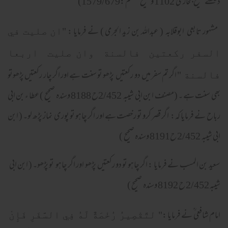
دیکھئے صحیح بخاری 1102 وصحیح مسلم :1579/679)
مشہور تابعی ابوقلابہ ( عبداللہ بن زید الجرمی ) نے فرمایا :
"ان صليت في
السفر ركعتين فالسنة وان صليت اربعا
اگر تم سفر میں دو رکعتیں پڑھو تو سنت ہے اور اگر چار رکعتیں پڑھوتو
فالسنة "
بھی سنت ہے ۔ (مصنف ابن ابی شیبہ 2/452ح 8188 وسندہ صحیح ) عطا ء بن ابی
رباح نے فرمایا کہ: اگر قصر کرو تو رخصت ہے اور اگر چاہو تو پوری نماز پڑھ لو۔ ( ابن
ابی شیبہ 2/452 ح8191 وسندہ صحیح )
سعید بن المسب نے فرمایا : اگر چاہو تو دو رکعتیں پڑھو اور اگر چاہو تو پڑھو۔ ( ابن ابی
شیبہ 2/452 ح 8192 وسندہ صحیح )
امام شافعی ؒ نے فرمایا :
" لتَّقْصِيرُ رُخْصَةٌ لَهُ فِي السَّفَرِ فَإِنْ