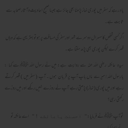
یاد رہے کہ سفر میں پوری نماز پڑھنا بھی جائز ہے جیسا صحیح احادیث وآثار صحابہ سے
ثابت ہے۔
اگر کسی شخص کا سسرال دوسرے شہر اور سفر کی مسافت پر ہوتو بہتر یہی ہے کہ وہاں
قصر کرے لیکن پوری بھی پڑھ سکتا ہے۔
سیدہ عائشہ رضی اللہ عنہ سے روایت ہے: میں نے رسول اللہ ﷺ سے کہا :
یارسول اللہ ! میرے ماں باپ آپ پر قربان ہوں ۔ آپ ( سفر میں ) قصر کرتے
رہے اور میں پوری (نماز) پڑھتی رہے آپ نے روزے نہیں رکھے اور میں روزے
رکھتی رہی؟
تو آپ ﷺ نے فرمایا:
اے عائشہ تو
" احسنت ياعائشه ! "