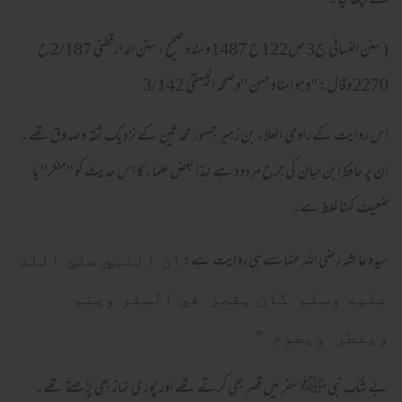
نے اچھا کیا ۔
( سنن النسائی ج3 ص122 ح 1487 وسندہ صحیح ، سنن الدارقطنی 2/187 ح
2270 وقال: "وهو اسناد حسن "وصححہ البیہقی 3/142
اس روایت کے راوی العلاء بن زہیر جمہور محمدثین کے نزدیک ثقہ وصدوق تھے ۔
ان پر حافظ ابن حبان کی جرح مردود ہے لہذا بعض علماء کا اس حدیث کو "منکر" یا
ضعیف کہنا غلط ہے۔
سیدہ عائشہ رضی اللہ عنہا سے ہی روایت ہے:
ان النبي صلي الله
عليه وسلم كان يقصر في السفر ويتم
ويفطر ويصوم "
بے شک نبی ﷺ سفر میں قصر بھی کرتے تھے اور پوری نماز بھی پڑھتے تھے۔