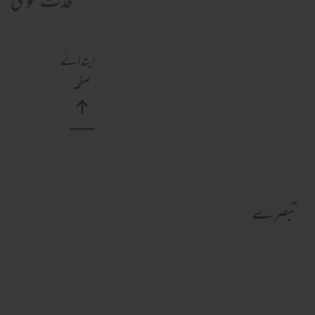
محدث فتویٰ
ابتدائے
صفحہ
تبصرے