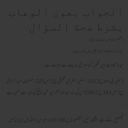
الجواب بعون الوهاب
بشرط صحة السؤال
وعلیکم السلام ورحمة اللہ وبرکاته!
الحمد لله، والصلاة والسلام علىٰ رسول الله، أما بعد!
سجدہ تلاوت میں تکبیر کہنا صریح حدیث سے ثابت ہے۔
(سنن ابی داؤد ح 1413،السنن الکبری للبیقی ج 2 ص325۔مصنف عبدالرزاق
ج3 ص 343ح 5911) اس کی سند عبداللہ العمری عن نافع کی وجہ سے حسن ہے
۔
تفصیل کے لیے دیکھئے نیل المقصود (ح 1156) اور میزان الاعتدال (ج 2 ص