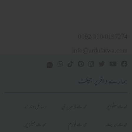
0092-300-0197274
info@urdufatwa.com
ہمارے دیگر پراجیکٹ
محدث سٹوڈیو
محدث لائبریری
رسائل و جرائد
محدث حدیث
محدث فورم
محدث میگزین