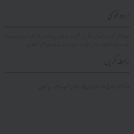
اردو فتویٰ
محدث فتویٰ، کتاب و سنت کی روشنی میں سلفی علما کے قدیم و جدید فتاویٰ پر مبنی مستند آن لائن پلیٹ فارم
ہے۔ صارفین موضوع وار تلاش، مطالعہ اور اپنے سوالات کے جوابات حاصل کر سکتے ہیں۔
رابطہ کریں
مرکز النور: کالج روڈ، نزد غازی چوک، ٹاؤن شپ، لاہور ۔ پاکستان