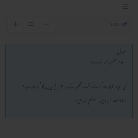
13371
سوال
السلام عليكم ورحمة الله وبركاته
کیا سجدہ تلاوت کرتے وقت تکبیر کے ساتھ رفع یدین کا ثبوت ہے؟
وضاحت فرمادیں ، جزاکم اللہ خیراً