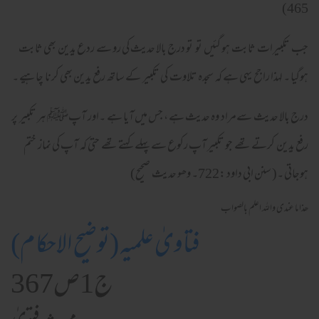
465)
جب تکبیرات ثابت ہو گئیں تو تو درج بالا حدیث کی رو سے ردع یدین بھی ثابت
ہوگیا ۔ لہذا راجح یہی ہے کہ سجدہ تلاوت کی تکبیر کے ساتھ رفع یدین بھی کرنا چاہیے ۔
درج بالا حدیث سےمراد وہ حدیث ہے ، جس میں آیا ہے ۔اور آپﷺ ہر تکبیر پر
رفع یدین کرتے تھے جو تکبیر آپ رکوع سے پہلے کہتے تھے حتی کہ آپ کی نماز ختم
ہوجاتی ۔( سنن ابی داود :722۔ وھو حدیث صحیح)
ھذا ما عندی واللہ اعلم بالصواب
فتاویٰ علمیہ (توضیح الاحکام)
ج1ص367