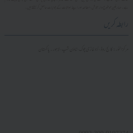
محدث فتویٰ، کتاب و سنت کی روشنی میں سلفی علما کے قدیم و جدید فتاویٰ پر مبنی مستند آن لائن پلیٹ فارم
ہے۔ صارفین موضوع وار تلاش، مطالعہ اور اپنے سوالات کے جوابات حاصل کر سکتے ہیں۔
رابطہ کریں
مرکز النور: کالج روڈ، نزد غازی چوک، ٹاؤن شپ، لاہور ۔ پاکستان