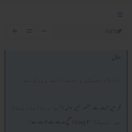
13171
سوال
السلام عليكم ورحمة الله وبركاته
قبر میں میت سے مشہور تین سوال:
''من ربك؟مادينك؟
کا پوچھا جانا صحیح حدیث سے ثابت ہے؟
من نبيك؟ ''