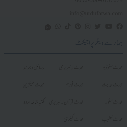
0092-300-0197274
info@urdufatwa.com
ہمارے دیگر پراجیکٹ
محدث سٹوڈیو
محدث لائبریری
رسائل و جرائد
محدث حدیث
محدث فورم
محدث میگزین
محدث سٹور
محدث قرآن لائبریری
مکتبہ شاملہ اردو
محدث خطیب
محدث گیلری