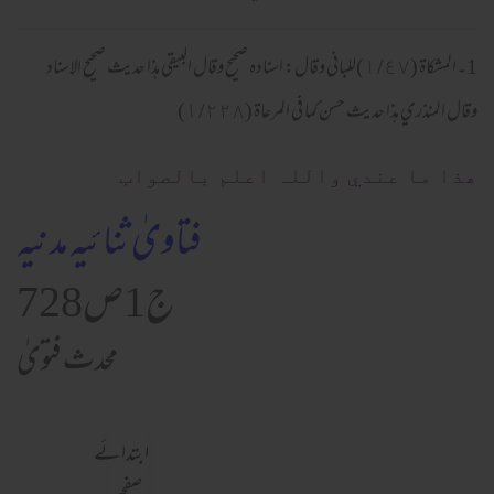
1۔المشكاة (١/٤٧)للباني وقال: اسناده صحيح وقال البيقي هذا حديث صحيح الاسناد
وقال المنذري هذا حديث حسن كما في المرعاة (١/٢٢٨)
ھذا ما عندي واللہ اعلم بالصواب
فتاویٰ ثنائیہ مدنیہ
ج1ص728
محدث فتویٰ
ابتدائے
صفحہ