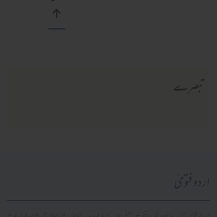
تبصرے
اردو فتویٰ