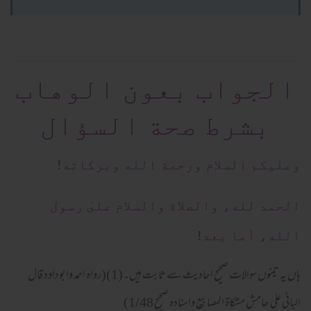
الجواب بعون الوهاب
بشرط صحة السؤال
وعلیکم السلام ورحمة الله وبرکاته!
الحمد لله، والصلاة والسلام علىٰ رسول
الله، أما بعد!
ہاں یہ تینوں سوالات صحیح احادیث سے ثابت ہیں۔(1)(رواہ احمد وابوداود قال
البانی علی ھامش مشکاۃ المصابیع واسنادہ صحیح 1/48)