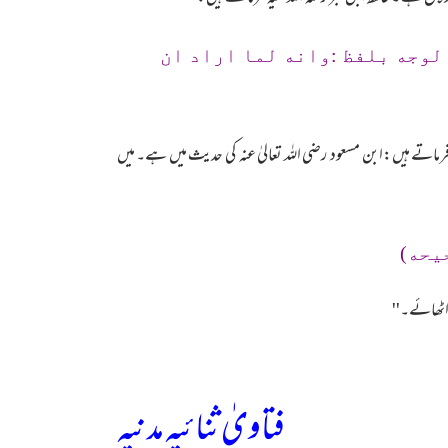
الوجه بلفظ :وانه لما اراد ان
ماتے ہیں:ابن مسعود رضی اللہ تعالیٰ عنہ کی حدیث میں ہے۔ میں
يحه)
 اٹھائے۔''
فتاویٰ ثنائیہ مدنیہ