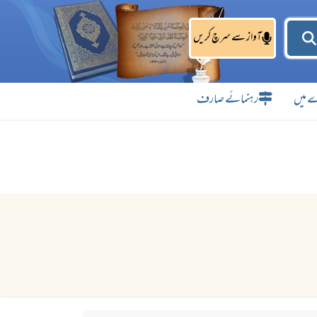
آواز سے سرچ کریں
 میں
رہنمائے صارف