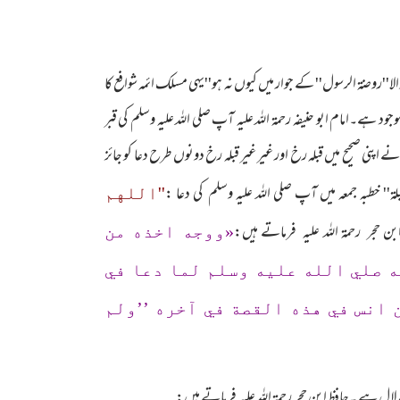
لا''روضۃ الرسول'' کے جوار میں کیوں نہ ہو''یہی مسلک ائمہ شوافع کا
 ہے۔امام ابو حنیفہ رحمۃ اللہ علیہ آپ صلی اللہ علیہ وسلم کی قبر
اپنی صحیح میں قبلہ رخ اور غیر غیر قبلہ رخ دونوں طرح دعا کو جائز
''اللهم
«ووجه اخذه من
 صلي الله عليه وسلم لما دعا في
انس في هذه القصة في آخره ’’ولم