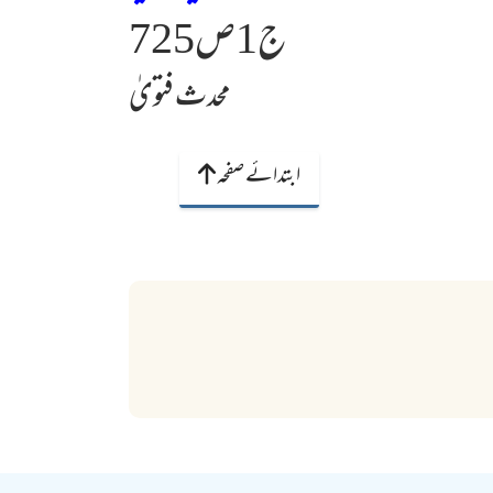
ج1ص725
محدث فتویٰ
ابتدائے صفحہ