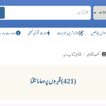
وال پوچھیں
تازہ ترین جوابات
محدث فتویٰ کمیٹی
ہمارے بارے
کتب فتاوی
فتاوی ثنائیہ مدنیہ
(421) قبروں پر دعا مانگنا