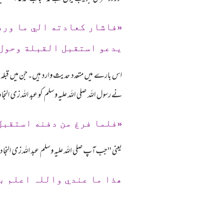
«فاشار كعادته الي ما ورد 
يدعو استقبل القبلة وحول
اس بارے میں متعدد حدیث وارد ہیں۔جن میں قبلہ ر
نے رسول اللہ صلی اللہ علیہ وسلم کو عبد اللہ زی النج
«فلما فرغ من دفنه استقبل
یعنی ''جب آپ صلی اللہ علیہ وسلم عبد اللہ زی الن
ھذا ما عندي واللہ اعلم ب