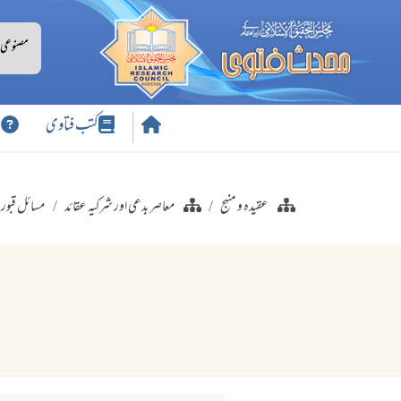
کتب فتاوی
س
عقیدہ و منہج
معاصر بدعی اور شرکیہ عقائد
مسائل قبور