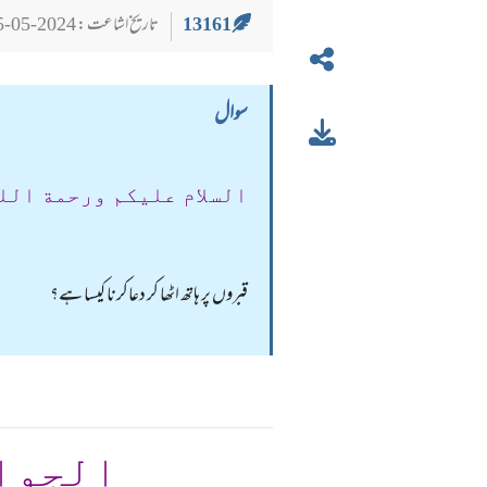
13161
تاریخ اشاعت : 2024-05-25
سوال
السلام عليكم ورحمة الل
قبروں پر ہاتھ اٹھا کر دعاکرنا کیسا ہے؟
الجوا