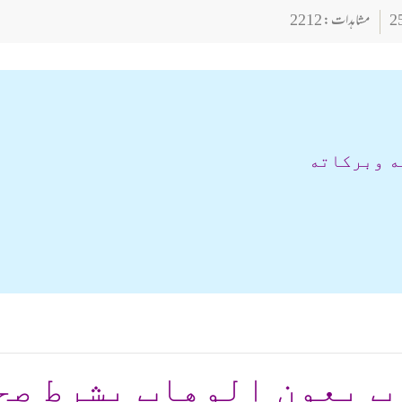
مشاہدات : 2212
ه وبركاته
ب بعون الوهاب بشرط صح