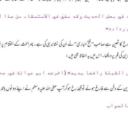
في بعض الحديث وقد مضيٰ في الاستسقاء من هذا 
 رداءه»
خ کا تعین ہے صاحب'' فتح الباری'' نے ان کی نشاندہی کی ہے۔پھر بحث کے اختتام پر فر
ادین کی قبر پردیکھا۔اس میں یہ الفاظ بھی ہیں:
 القبلة رافعا يديه» (اخرجه ابو عوانة في صح
جادین کے دفن سے فارغ ہوئے تو قبلہ رخ ہوکر آپ صلی اللہ علیہ وسلم نے اپنے دونوں ہاتھ
الصواب