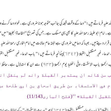
مۃ اللہ علیہ فرماتے ہیں:'' دعا کے وقت قبلہ کی جانب متوجہ ہونا ضروری ہے۔خواہ دعا کرنے وا
 ابو حنیفہ رحمۃ اللہ علیہ کا بھی یہی مسلک ہے۔جس کی تصریح ''القاعدۃ الجلیلۃ'' میں موجود
ار دیتے ہیں۔جیسا کہ دعا میں ضروری ہے البتہ عام حالات میں امام بخاری رحمۃ اللہ علیہ نے 
مستقبل القبلة'' خطبہ جمعہ میں آپ صلی اللہ علیہ وسلم کی دعا :
الاستسقاء وفي الخطبة يوم الجمعة (٩٣٣) سے ان کا استدلال ہے۔حافظ ابن حجر رحمۃ اللہ علیہ فرماتے ہیں:
 من شانه ان يستدبر القبلة وانه لم ينقل انه
في الاستسقاء من طريق اسحاق بن ابي طلحة عن 
ل القبلة» ’’(فتح الباری11/143)
ستسقاء'' کے الفاظ سے استدلال ہے ۔حافظ ابن حجر رحمۃ اللہ علیہ فرماتے ہیں: