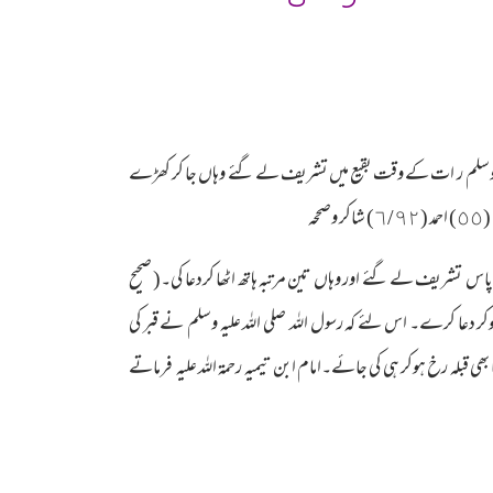
ہ علیہ وسلم ر ات کے وقت بقیع میں تشریف لے گئے وہاں جا کر کھڑے
ه
اس تشریف لے گئے اور وہاں تین مرتبہ ہاتھ اٹھا کردعا کی۔( صحيح
جہ نہ ہو بلکہ قبلہ رو کھڑے ہوکر دعا کرے۔ اس لئے کہ رسول اللہ صلی اللہ علیہ وسلم نے قبر کی
لجلوس (٢٢٥0)اور دعا ہی نماز کا لب لباب ہے۔لہذا د عا بھی قبلہ رخ ہوکر ہی کی جائے۔امام ابن تیمیہ رحمۃ اللہ علیہ فرماتے