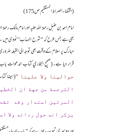
(اقتضاء الصراط المستقیم ص175)
امام احمد بن حنبل رحمۃ اللہ علیہ اور امام مالک رح
بھی ہے جس طرح کہ ''شرح المہذب'' نووی میں ہے۔امام
مبارک پر سلام کے وقت بھی توجہ الی القبلہ ضروری قر
قرار دیا ہے۔(صحيح البخاري كتاب الدعوات باب الدعاء غير مستقبل القبلة (٦٣٤٢)چنانچہ فرماتے ہیں:'' باب الدعاء غير 
(ايضا كتاب الجمعة باب 
حوالينا ولا علينا ''
الترجمة من جهة ان الخطيب
المرتين استدار وقد تقدم 
يزكر انه حول ردائه ولا استقب
اور دوسری تبویب یوں ہے کہ'' باب الدعاءمستقبل القبلة'' (باب الدعاءمستقبل القبلة (٦٣٤٣) پھر''حدیث الا