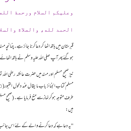
وعلیکم السلام ورحمة الله
الحمد لله، والصلاة والسلا
قبرستان میں ہاتھ اٹھا کر دعاکرنا جائز ہے۔چنانچہ
ہوگئےپھر آپ صلی اللہ علیہ وسلم نے ہاتھ اٹھائے(اور دعا کی
نیز صحیح مسلم اور مسند میں حضرت عائشہ رضی اللہ
ہیں:
''یہ دعا ہے کہ دعا کرنے و الے کے لئے اس جانب