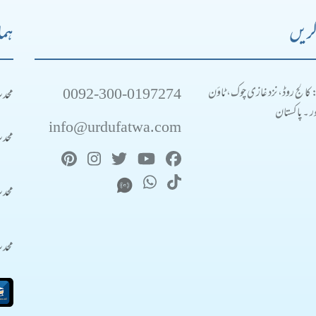
کریں
ہما
0092-300-0197274
محد
: کالج روڈ، نزد غازی چوک، ٹاؤن
 ۔ پاکستان
info@urdufatwa.com
محد
محد
محد