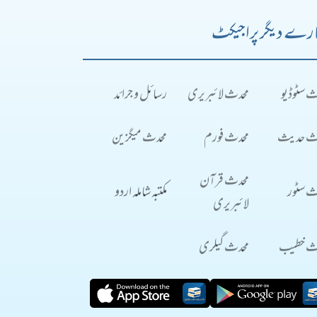
رے دیگر پراجیکٹ
ث سٹوڈیو
محدث لائبریری
رسائل و جرائد
ث حدیث
محدث فورم
محدث میگزین
محدث قرآن
ث سٹور
مکتبہ شاملہ اردو
لائبریری
ث خطیب
محدث گیلری