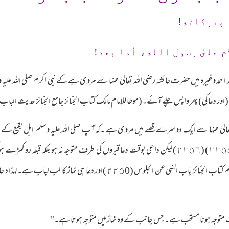
 وبرکاته!
م علىٰ رسول الله، أما بعد!
 مسند ا حمد وغیرہ میں حضرت عائشہ رضی اللہ تعالیٰ عنہا سے مروی ہے کے نبی اکرم صلی الل
) پھر واپس چلے آئے۔(موطا للامام مالك كتاب الجنائز جامع الجنائز حديث الباب (٥٥) احمد (٦/٩٢) شاكر وصحح
 تعالیٰ عنہا سے ایک دوسرے قصے میں مروی ہے ۔کہ آپ صلی اللہ علیہ وسلم اہل بقیع کے پ
مسلم كتاب الجنائز باب ما يقال عند دخول القبور(٢٢٥٥) (٢٢٥٦)لیکن داعی بوقت دعا قبروں کی طرف متو
طرف متوجہ ہوکرنمازسے منع فرمایا ہے۔(صحيح مسلم كتاب الجنائز باب النهي عن ا
 متوجہ ہونا مستحب ہے۔ جس جانب کے وہ نماز میں متوجہ ہوتا ہے۔''