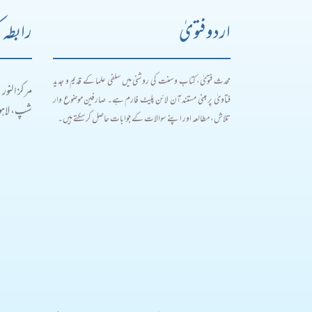
اردو فتویٰ
رابطہ 
محدث فتویٰ، کتاب و سنت کی روشنی میں سلفی علما کے قدیم و جدید
مرکز النور
فتاویٰ پر مبنی مستند آن لائن پلیٹ فارم ہے۔ صارفین موضوع وار
شپ، لاہور
تلاش، مطالعہ اور اپنے سوالات کے جوابات حاصل کر سکتے ہیں۔