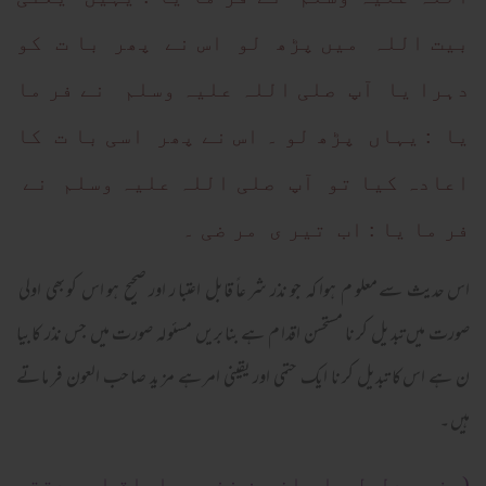
بیت اللہ میں پڑھ لو اس نے پھر با ت کو
دہرا یا آپ صلی اللہ علیہ وسلم نے فر ما
یا : یہاں پڑھ لو ۔ اس نے پھر اسی با ت کا
اعادہ کیا تو آپ صلی اللہ علیہ وسلم نے
فر ما یا : اب تیر ی مر ضی ۔
اس حدیث سے معلو م ہوا کہ جو نذر شر عاً قابل اعتبا ر اور صحیح ہو اس کو بھی اولی
صورت میں تبد یل کر نا مستحسن اقدا م ہے بنا بریں مسئو لہ صورت میں جس نذر کا بیا
ن ہے اس کا تبدیل کر نا ایک حتمی اور یقینی امر ہے مز ید صا حب العون فر ما تے
ہیں ۔
(وفيه دليل علي ان من نذر بصلواة او صدقة