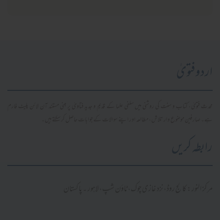
اردو فتویٰ
محدث فتویٰ، کتاب و سنت کی روشنی میں سلفی علما کے قدیم و جدید فتاویٰ پر مبنی مستند آن لائن پلیٹ فارم
ہے۔ صارفین موضوع وار تلاش، مطالعہ اور اپنے سوالات کے جوابات حاصل کر سکتے ہیں۔
رابطہ کریں
مرکز النور: کالج روڈ، نزد غازی چوک، ٹاؤن شپ، لاہور ۔ پاکستان