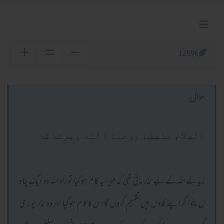
12996
سوال
السلام عليكم ورحمة الله وبركاته
زید نے اللہ کے لیے نذر ما نی تھی کہ میرا یہ کا م ہو گیا تو راہ اللہ دو دیگ چا و
ل پکوا کر اپنے گا ؤں میں تقسیم کروں گا اس کا کا م ہو گیا اور وہ نذر پو ر ی