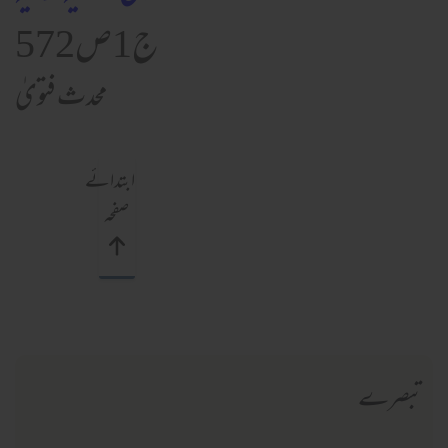
ج1ص572
محدث فتویٰ
ابتدائے
صفحہ
تبصرے