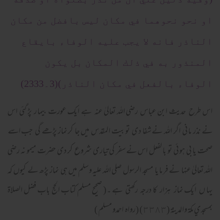
او نحو نحوهما في مكان ليس بافضل من مكان
الناذر فانه لا يجب عليه الوفاء بايقاع
المنذور به في ذلك المكان بل يكون
الوفاء بالفعل في مكان الناذر)(3۔2333)
اس طرح حدیث ابن عباس رضی اللہ تعالیٰ عنہ ہے ایک عورت بیما ر پڑ گئی اس
نے نذر ما نی اگر اللہ نے شفا دی تو بیت المقدس میں جا کر نماز پڑھے گی جب اسے
صحت یا بی ہو ئی تو با لفعل اس نے سفر کی تیاری شروع کر دی حضرت میمو نہ رضی
اللہ تعالیٰ عنہا نے فر ما یا مسجد الرسول صلی اللہ علیہ وسلم میں ہی نماز پڑھ لے کیوں کہ
یہا ں ایک نماز ہزار کا درجہ رکھتی ہے ۔( صحيح مسلم كتاب الحج باب فضل الصلاة
بمسجدي مكة والمدينة (٣٣٨٣) (رواہ احمدو مسلم )