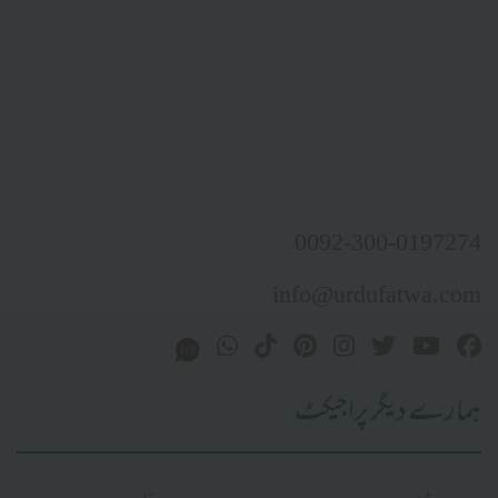
0092-300-0197274
info@urdufatwa.com
ہمارے دیگر پراجیکٹ