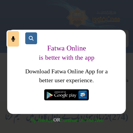
Fatwa Online
is better with the app
Download Fatwa Online App for a
عقیدہ و منہج
معاصر بدعی اور شرکیہ عقائد
کتب فتاوی
better user experience.
نذرونیاز
فتاوی ثنائیہ مدنیہ
(274) نذر مانی ہوئی دیگ کے چاول گاؤں میں تقسیم کرنا
OR
Try The App
Continue On The Web