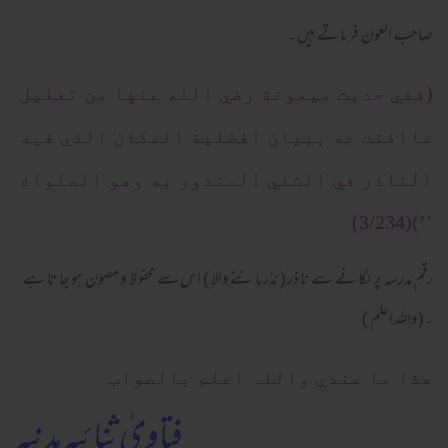
صاحب العون فر ما تے ہیں ۔
(ففي حديث ميمونة رضي الله عنها من تعليل
ماافتت به ببيان افضلية المكان الذي فيه
الناذر في الشئي المنذور به وهو الصلواة
’’)(3/234)
رقم مدرسہ پر لگا نے سے نا ذر (نذر ما ننے والا ) اس سے محفو ظ و مصؤن ہو جا تا ہے
۔(واللہ اعلم )
ھذا ما عندي واللہ اعلم بالصواب
فتاویٰ ثنائیہ مدنیہ