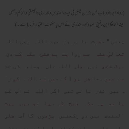
(رواه ابو داؤد باب من نذر ان يصلي في بيت المقدس والدارمي والبيهقي والحاكم وصححه
ايضا الحافظ ابن دقيق العيد (اور منذری نے اس پر سکو ت اختیا ر فر ما یا ہے ۔)
یعنی " حضرت جا بر بن عبد اللہ رضی اللہ
تعالیٰ عنہ سے روا یت ہے فتح مکہ کے دن
ایک شخص نبی صلی اللہ علیہ وسلم کی خد
مت میں ۔حا ضر ہو ا کہ میں نے اللہ کی را
ہ میں نذر ما نی تھی اگر اللہ نے آپ کے
ہا تھ پر مکہ فتح کر دیا تو میں بیت
المقدس میں دو رکعتیں پڑھوں گا آپ صلی
اللہ علیہ وسلم نے فر ما یا : یہیں یعنی