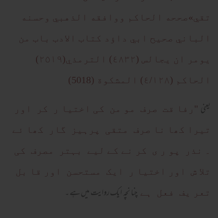
تقي»صححه الحاكم ووافقه الذهبي وحسنه
الباني صحيح ابي داؤد كتاب الادب باب من
يومر ان يجالس (٤٨٣٢) الترمذي(٢٥١٩)
الحاكم (٤/١٢٨) المشكوة (5018)
یعنی
"رفا قت صرف مو من کی اختیا ر کر اور
تیرا کھا نا صرف متقی پرہیز گار کھا ئے
۔ نذر پو ر ی کر نے کے لیے بہتر مصرف کی
تلا ش اور اختیا ر ایک مستحسن اور قا بل
چنا نچہ ایک روایت میں ہے ۔
تعر یف فعل ہے