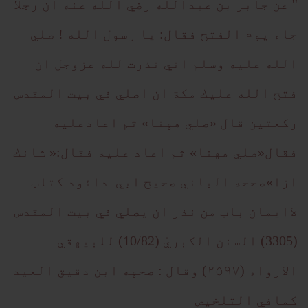
'' عن جابر بن عبدالله رضي الله عنه ان رجلا
جاء يوم الفتح فقال: يا رسول الله ! صلي
الله عليه وسلم اني نذرت لله عزوجل ان
فتح الله عليك مكة ان اصلي في بيت المقدس
ركعتين قال «صلي ههنا» ثم اعادعليه
فقال«صلي ههنا» ثم اعاد عليه فقال:« شانك
ازا»صححه الباني صحيح ابي دائود كتاب
لاايمان باب من نذر ان يصلي في بيت المقدس
(3305) السنن الكبريٰ (10/82) للبيهقي
الارواء (٢٥٩٧) وقال : صحهه ابن دقيق العيد
كمافي التلخيص