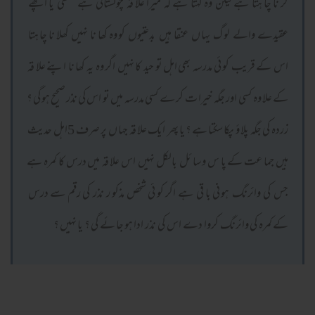
کر نا چا ہتا ہے لیکن وہ کہتا ہے کہ میرا علا قہ چولستانی ہے سلفی یا اچھے
عقیدے والے لو گ یہا ں عنقا ہیں بدعتیوں کو وہ کھا نا نہیں کھلا نا چا ہتا
اس کے قریب کو ئی مدرسہ بھی اہل تو حید کا نہیں اگر وہ یہ کھا نا اپنے علا قہ
کے علا وہ کسی اور جگہ خیرا ت کر ے کسی مدرسہ میں تو اس کی نذر صحیح ہو گی ؟
زردہ کی جگہ پلا ؤ پکا سکتا ہے ؟ یا پھر ایک علا قہ جہا ں پر صرف 5اہل حدیث
ہیں جما عت کے پا س وسا ئل بالکل نہیں اس علا قہ میں درس کا کمرہ ہے
جس کی وائرنگ ہو نی با قی ہے اگر کو ئی شخص مذکو ر نذر کی رقم سے درس
کے کمرہ کی وائرنگ کروا دے اس کی نذر ادا ہو جا ئے گی ؟ یا نہیں ؟