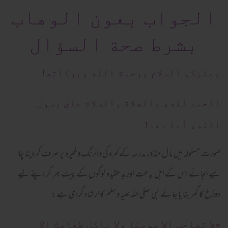
الجواب بعون الوهاب
بشرط صحة السؤال
وعلیکم السلام ورحمة الله وبرکاته!
الحمد لله، والصلاة والسلام علىٰ رسول
الله، أما بعد!
صورت مسئولہ میں ما ل منذور مدرسہ کے کمرہ کی وائرنگ وغیرہ پر صرف کر دینا چا
ہیے بجا ئے اس کے اہل بدعت اور بد عقیدہ لوگو ں کے پیٹ بھر کر اپنے لیے
دوزخ کا گھر بنا یا جا ئے نبی صلی اللہ علیہ وسلم کا ارشاد گرا می ہے :
«لا تصاحب الا مومنا ولا یاکل طعامك الا