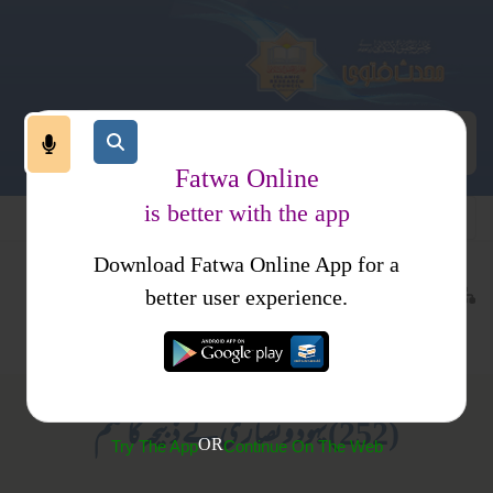
Fatwa Online
is better with the app
Download Fatwa Online App for a
عبادات
عمرہ اور حج
کتب فتاوی
better user experience.
جدید مسائل
فتاوی ثنائیہ مدنیہ
(252) یہود و نصاریٰ کے ذبیحہ کا حکم
OR
Try The App
Continue On The Web