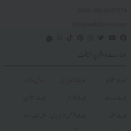
0092-300-0197274
info@urdufatwa.com
ہمارے دیگر پراجیکٹ
محدث سٹوڈیو
محدث لائبریری
رسائل و جرائد
محدث حدیث
محدث فورم
محدث میگزین
محدث سٹور
محدث قرآن لائبریری
مکتبہ شاملہ اردو