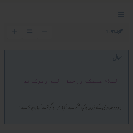
12974
سوال
السلام عليكم ورحمة الله وبركاته
یہود و نصاریٰ کے ذبیحہ کا کیا حکم ہے؟کیا اس کا گوشت کھانا جائز ہے؟