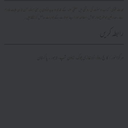
محدث فتویٰ، کتاب و سنت کی روشنی میں سلفی علما کے قدیم و جدید فتاویٰ پر مبنی مستند آن لائن پلیٹ فارم
ہے۔ صارفین موضوع وار تلاش، مطالعہ اور اپنے سوالات کے جوابات حاصل کر سکتے ہیں۔
رابطہ کریں
مرکز النور: کالج روڈ، نزد غازی چوک، ٹاؤن شپ، لاہور ۔ پاکستان