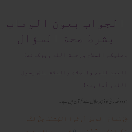
الجواب بعون الوهاب
بشرط صحة السؤال
وعلیکم السلام ورحمة الله وبرکاته!
الحمد لله، والصلاة والسلام علىٰ رسول
الله، أما بعد!
یہود ونصاریٰ کا ذبیحہ حلال ہے قرآن میں ہے۔
﴿
وَطَعامُ الَّذينَ أوتُوا الكِتـٰبَ حِلٌّ لَكُم
٥
وَطَعامُكُم حِلٌّ لَهُم...
﴾... سورة المائدة