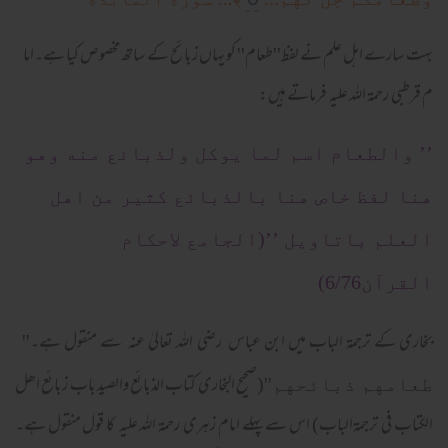
بہت سارے اہل علم نے لفظ''طعام'' کو یہاں زبائح کے ساتھ مخصوص کیا ہے۔اما
م قرطبی رحمۃ اللہ علیہ فرماتے ہیں:
’’ والطعام اسم لما يوكل ولذبائع منه وهو
هنا لفظ خاص هنا بالذبائع كثير من اهل
العلم باتاويل ’’(الجامع لاحکام
القرآن6/76)
بخاری کے ترجمۃ الباب میں ابن عباس رضی اللہ تعالیٰ عنہ سے منقول ہے۔
''
(صحیح البخاری کتاب الذبائع والصید باب زبائع اھل
طعامهم ذبائحهم''
الکتاب فی ترجمةالباب) اس سے پہلے امام زہری رحمۃ اللہ علیہ کا قول منقول ہے۔