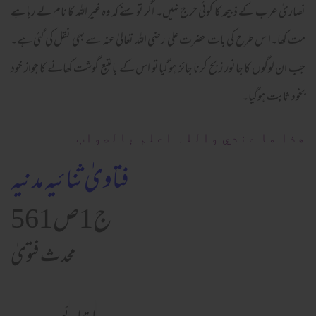
نصاریٰ عرب کے ذبیحہ کا کوئی حرج نہیں۔ اگر تو سنے کہ وہ غیر اللہ کا نام لے رہا ہے
مت کھا۔ا س طرح کی بات حضرت علی رضی اللہ تعالیٰ عنہ سے بھی نقل کی گئی ہے۔
جب ان لوگوں کا جانور زبح کرنا جائز ہو گیاتو اس کے بالتبع گوشت کھانے کا جواز خود
بخود ثابت ہوگیا۔
ھذا ما عندي واللہ اعلم بالصواب
فتاویٰ ثنائیہ مدنیہ
ج1ص561
محدث فتویٰ