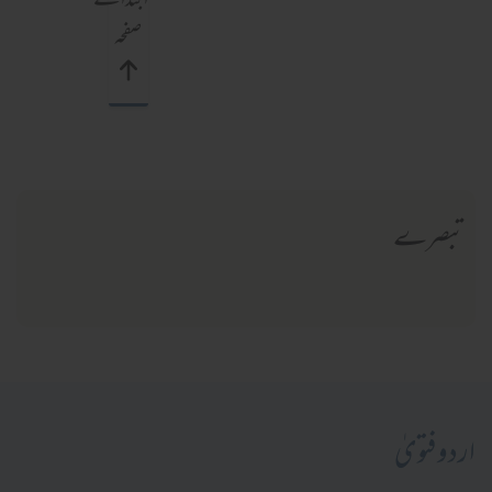
ابتدائے
صفحہ
تبصرے
اردو فتویٰ