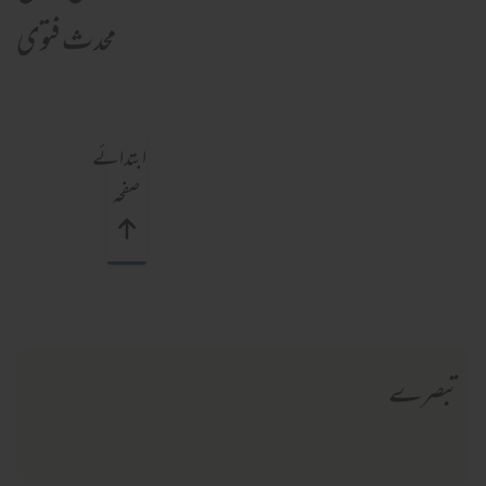
محدث فتوی
ابتدائے
صفحہ
تبصرے