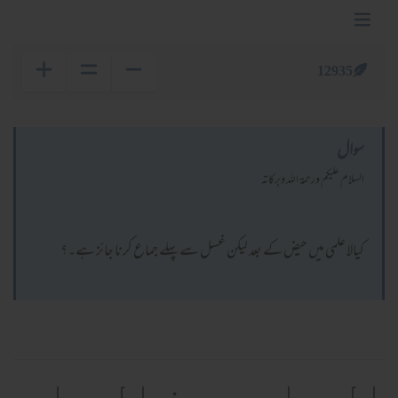
12935
سوال
السلام عليكم ورحمة الله وبركاته
کیالا علمی میں حیض کے بعد لیکن غسل سے پہلے جماع کرنا جائز ہے۔؟
الجواب بعون الوهاب