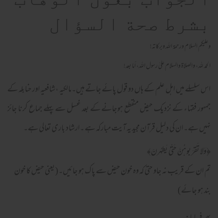
بشرط صحة السؤال
وعلیکم السلام ورحمة اللہ وبرکاته!
الحمد لله، والصلاة والسلام علىٰ رسول الله، أما بعد!
اس سلسلے میں اہل علم کے ہاں دو قول پائے جاتے ہیں۔مالکیہ ،شافعیہ اور حنابلہ کے
جمہور فقہاء کے نزدیک حیض منقطع ہوجانے کے بعد غسل سے پہلے جماع کرنا جائز
نہیں ہے۔ان کی دلیل قرآن مجید یہ آیت مبارکہ ہے ۔ارشاد باری تعالی ہے۔
﴿
وَلا تَقرَ‌بوهُنَّ حَتّىٰ يَطهُر‌نَ
﴾
تم ان کے قریب نہ جاو حتی کہ وہ خون حیض سے پاک ہو جائیں۔(یعنی حیض کا خون
بند ہو جائے)