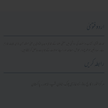
اردو فتویٰ
محدث فتویٰ، کتاب و سنت کی روشنی میں سلفی علما کے قدیم و جدید فتاویٰ پر مبنی مستند آن لائن پلیٹ فارم
ہے۔ صارفین موضوع وار تلاش، مطالعہ اور اپنے سوالات کے جوابات حاصل کر سکتے ہیں۔
رابطہ کریں
مرکز النور: کالج روڈ، نزد غازی چوک، ٹاؤن شپ، لاہور ۔ پاکستان