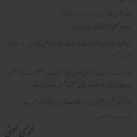
پھر فرمایا:
﴿
فَإِذا تَطَهَّر‌نَ فَأتوهُنَّ...
﴿
٢٢٢
﴾... سورة البقرة
جب وہ غسل کر لیں تو ان کے پاس جاو۔
اس آیت مبارکہ میں اللہ تعالی نے جماع کے لئے دو شرطیں لگائی ہیں۔1۔انقطاع
دم،2۔غسل
جبکہ احناف کے نزدیک اگر حیض کا خون اپنی آخری مدت پر منقطع ہوجائے تو غسل
سے پہلے جماع کیا جاسکتا ہے۔لیکن مستحب غسل کے بعد ہی ہے۔
اور اگر کوئی شخص لا علمی میں ایسا کر بیٹھتا ہے تو اس پر کوئی کفارہ نہیں ہے۔
ھذا ما عندی واللہ اعلم بالصواب
فتوی کمیٹی