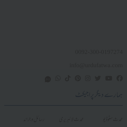
0092-300-0197274
info@urdufatwa.com
ہمارے دیگر پراجیکٹ
محدث سٹوڈیو
محدث لائبریری
رسائل و جرائد