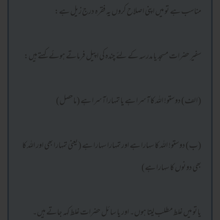
مناسب ہے تو میں اپنی اصلاح کروں یہ فقرہ درج زیل ہے:
سفیر حضرات مسجد یا مدرسہ کے لئے چندہ کی اپیل فرماتے ہوئے کہتے ہیں:
(الف) دوستو! اللہ کا آسرا ہے یا تمہارا آسرا ہے (ماحصل)
(ب) دوستو! اللہ کا سہارا ہے اور تمہارا سہارا ہے (یعنی تمہارا بھی اور اللہ کا
بھی دونوں کا سہارا ہے)
یاتو میں غلط مطلب لیتا ہوں۔ اور یا سائل حضرات غلط کہہ جاتے ہیں۔