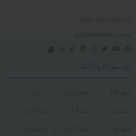
0092-300-0197274
info@urdufatwa.com
ہمارے دیگر پراجیکٹ
محدث سٹوڈیو
محدث لائبریری
رسائل و جرائد
محدث حدیث
محدث فورم
محدث میگزین
محدث سٹور
محدث قرآن لائبریری
مکتبہ شاملہ اردو