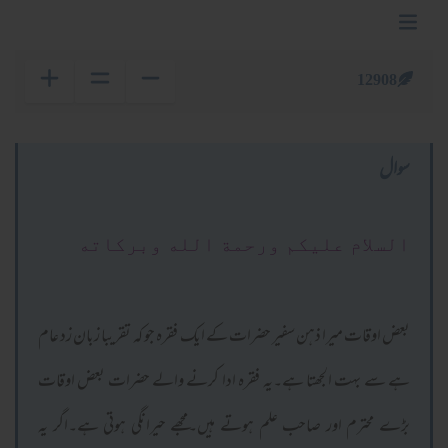
12908
سوال
السلام عليكم ورحمة الله وبركاته
بعض اوقات میرا ذہن سفیر حضرات کے ایک فقرہ جو کہ تقریبا زبان زد عام
ہے سے بہت الجھتا ہے۔یہ فقرہ ادا کرنے والے حضرات بعض اوقات
بڑے محترم اور صاحب علم ہوتے ہیں۔مجھے حیرانگی ہوتی ہے۔اگر یہ