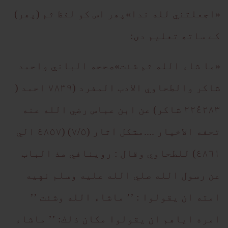
«اجعلتني لله ندا»
پھر اس کو لفظ ثم (پھر)
کے ساتھ تعلیم دی:
«ما شاء الله ثم شئت»صححه الباني واحمد
شاكر والطحاوي الادب المفرد (٧٨٣٩ احمد (
٢٢٤ّ٢٨٣ شاكر) عن ابن عباس رضي الله عنه
تحفه الاخيار ....مشكل آثار (٧/٥) (٤٨٥٧ الي
٤٨٦١) للطحاوي وقال : روينافي هذ الباب
عن رسول الله صلي الله عليه وسلم نهيه
امته ان يقولوا : ’’ ماشاء الله وشئت ’’
امره اياهم ان يقولوا مكان ذلك: ’’ ماشاء