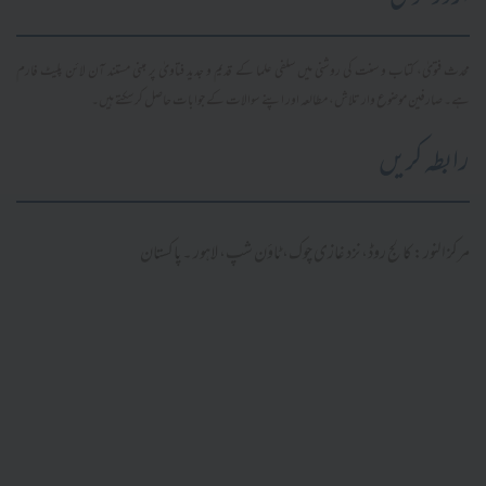
محدث فتویٰ، کتاب و سنت کی روشنی میں سلفی علما کے قدیم و جدید فتاویٰ پر مبنی مستند آن لائن پلیٹ فارم
ہے۔ صارفین موضوع وار تلاش، مطالعہ اور اپنے سوالات کے جوابات حاصل کر سکتے ہیں۔
رابطہ کریں
مرکز النور: کالج روڈ، نزد غازی چوک، ٹاؤن شپ، لاہور ۔ پاکستان