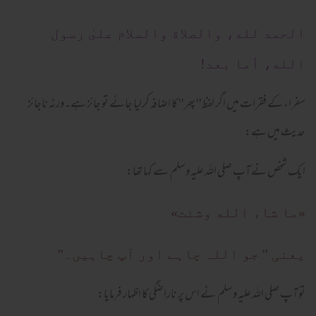
الحمد لله، والصلاة والسلام علىٰ رسول
الله، أما بعد!
سفراء کے فقرات میں اگر لفظ'' پھر'' کا اضافہ کرلیا جائے تو جائز ہے۔ورنہ ناجائز
حدیث میں ہے:
ایک شخص نے آپ صلی اللہ علیہ وسلم سے کہا تھا:
«ما شاء الله وشئت»
یعنی '' جو اللہ چاہے اور آپ چاہیں۔''
تو آپ صلی اللہ علیہ وسلم نے اس پر ناراضگی کا اظہار فرمایا: