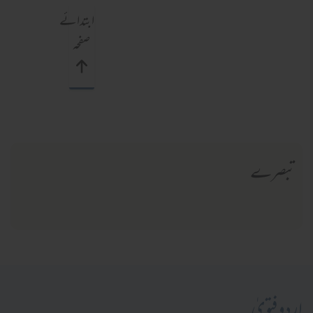
ابتدائے
صفحہ
تبصرے
اردو فتویٰ