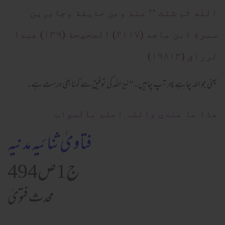
الله ثم شئت ’’ عنه وعن حذيفة وجابرين
سمرة ابن ماجه (٢١١٧) الصحيحة (١٣٩) عبدا
لرزاق (١٩٨١٣)
یعنی جو اللہ چاہے پھر آپ چاہیں۔'' نیز اللہ کی توفیق سے کہنابھی درست ہے۔
ھذا ما عندي واللہ اعلم بالصواب
فتاویٰ ثنائیہ مدنیہ
ج1ص494
محدث فتویٰ