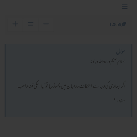
12859
سوال
السلام عليكم ورحمة الله وبركاته
اگر بیماری کی وجہ سے اعتکاف درمیان میں چھوڑ دیا تو کیا اسکی قضا واجب
ہے۔؟