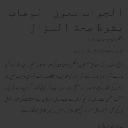
الجواب بعون الوهاب
بشرط صحة السؤال
وعلیکم السلام ورحمة اللہ وبرکاته!
الحمد لله، والصلاة والسلام علىٰ رسول الله، أما بعد!
راجح مسلک کے مطابق مسنون (نفلی )اعتکاف کی قضاء واجب نہیں ہے،خواہ وہ کسی
عذر سے توڑا ہو یا بلا عذر کے توڑا ہو۔کیونکہ جب اعتکاف بذات خود ہی واجب نہیں تھا
تو اس کی قضاء کیسے واجب ہو سکتی ہے۔ہاں البتہ اگر کوئی قضاء کرنا چاہے تو ایک
مستحب عمل ہے۔جیسا کہ نبی کریم نے ایک سال رمضان کے اعتکاف کی قضاء شوال
میں کی تھی۔جمہور اہل علم اور شیخ الاسلام امام ابن تیمیہ کا یہی موقف ہے۔
سیدہ عائشہ فرماتی ہیں۔