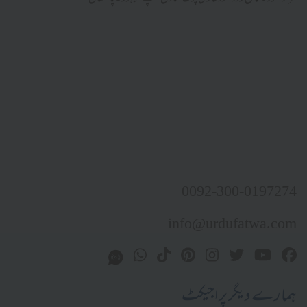
0092-300-0197274
info@urdufatwa.com
ہمارے دیگر پراجیکٹ