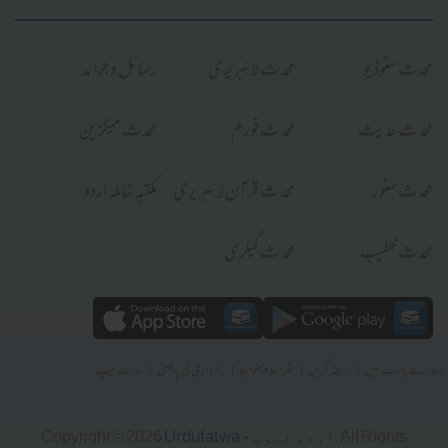
محدث سٹوڈیو
محدث لائبریری
رسائل و جرائد
محدث حدیث
محدث فورم
محدث میگزین
محدث سٹور
محدث قرآن لائبریری
مکتبہ شاملہ اردو
محدث خطیب
محدث گیلری
|
|
|
|
ہمارے بارے میں
رابطہ کریں
شرائط و ضوابط
رازداری کی پالیسی
سائٹ میپ
Urdufatwa - اردو فتویٰ
Copyright © 2026
. All Rights