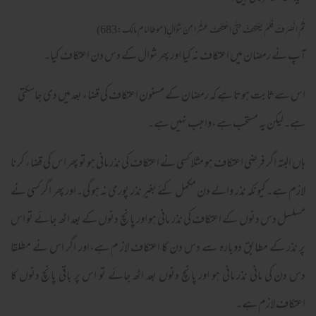
ثُمَّ انْصَرَفَ فَلَمْ يَعْتَكِفْ حَتَّى اعْتَكَفَ عَشْرًا مِنْ شَوَّالٍ(موطاامام مالک:683)
آپ نے رمضان میں اعتکاف نہ کیا اور پھر شوال کے دس دن اعتکاف کیا۔
اس سےثابت ہوتا ہے کہ رمضان کے مسنون اعتکاف کی قضاء بعد میں دی جاسکتی
ہے۔لیکن یہ مستحب ہے ،واجب نہیں ہے۔
ہاں البتہ اگر فرضی اعتکاف ہو مثلا کسی نے اعتکاف کی نذر مانی ہو تو پھر اس کی قضاء کرنا
لازم ہے۔کیونکہ نذر والے دن مکمل کئے بغیر نذر پوری نہ ہو گی۔اور پھر اگر کسی نے
مسلسل دس دنوں کے اعتکاف کی نذر مانی ہو اور پانچ دنوں کے بعد اٹھ جائے تو اس
پر نذر کے مطابق دوبارہ سے دس دن کا اعتکاف لاز م ہے،اور اگر اس نے مطلقا
دس دن کی مانی نذر مانی ہو اور پانچ دنوں بعد اٹھ جائے تو اس پر باقی پانچ دنوں کا
اعتکاف لازم ہے۔