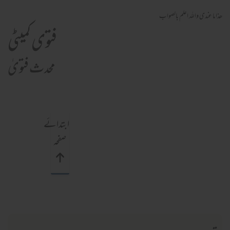
ھذا ما عندی واللہ اعلم بالصواب
فتوی کمیٹی
محدث فتویٰ
ابتدائے
صفحہ