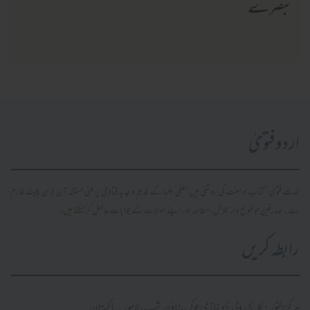
تبصرے
اردو فتویٰ
محدث فتویٰ، کتاب و سنت کی روشنی میں سلفی علما کے قدیم و جدید فتاویٰ پر مبنی مستند آن لائن پلیٹ فارم
ہے۔ صارفین موضوع وار تلاش، مطالعہ اور اپنے سوالات کے جوابات حاصل کر سکتے ہیں۔
رابطہ کریں
مرکز النور: کالج روڈ، نزد غازی چوک، ٹاؤن شپ، لاہور ۔ پاکستان