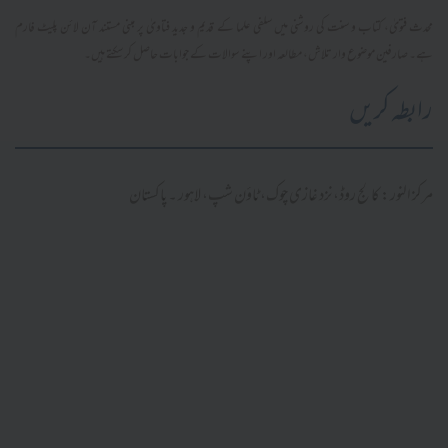
محدث فتویٰ، کتاب و سنت کی روشنی میں سلفی علما کے قدیم و جدید فتاویٰ پر مبنی مستند آن لائن پلیٹ فارم
ہے۔ صارفین موضوع وار تلاش، مطالعہ اور اپنے سوالات کے جوابات حاصل کر سکتے ہیں۔
رابطہ کریں
مرکز النور: کالج روڈ، نزد غازی چوک، ٹاؤن شپ، لاہور ۔ پاکستان