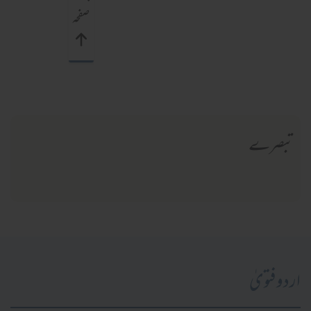
صفحہ
تبصرے
اردو فتویٰ