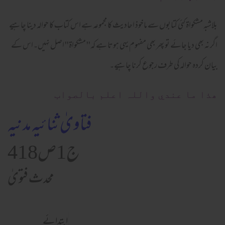
بلاشبہ مشکواۃ کئی کتابوں سے ماخوذ احادیث کا مجموعہ ہے اس کتاب کا حوالہ دینا چاہیے
اگر نہ بھی دیا جائے تو پھر بھی مفہوم یہی ہوتا ہے کہ'' مشکواۃ'' اصل نہیں۔اس کے
بیان کردہ حوالہ کی طرف رجوع کرنا چاہیے۔
ھذا ما عندي واللہ اعلم بالصواب
فتاویٰ ثنائیہ مدنیہ
ج1ص418
محدث فتویٰ
ابتدائے