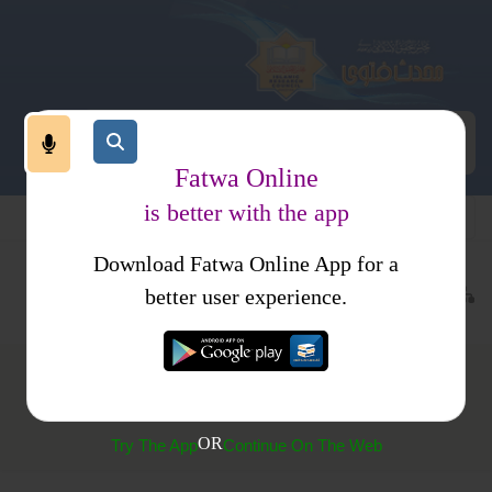
Fatwa Online
is better with the app
Download Fatwa Online App for a
حدیث اور علوم حدیث
کتب حدیث
کتب فتاوی
فتاوی ثنائیہ مدنیہ
better user experience.
(136) کیا مشکوٰۃ کتب حدیث کا مجموعہ ہے؟
OR
Try The App
Continue On The Web