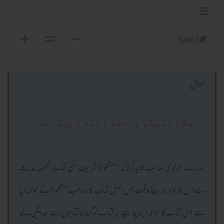
12852
سوال
السلام عليكم ورحمة الله وبركاته
ہمارے مولوی صاحب کا یہ کہنا کہ ''مشکواۃ شریف'' کی کتاب مجموعہ حدیث
ہے اس کا حوالہ دیتے وقت جس اصل کتاب کا صاحب مشکواۃ نے حوالہ دیا
ہے اس کتاب کا حوالہ دینا چاہیے یہ کتاب تو گیارہ کتابوں سے حدیثیں لے