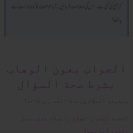
کر جمع کی گئی ہے۔ا س کی وضاحت فرمائیں۔آیا موصوف کا کہنا درست ہے
یا غلط؟
الجواب بعون الوهاب
بشرط صحة السؤال
وعلیکم السلام ورحمة الله وبرکاته!
الحمد لله، والصلاة والسلام علىٰ رسول
الله، أما بعد!