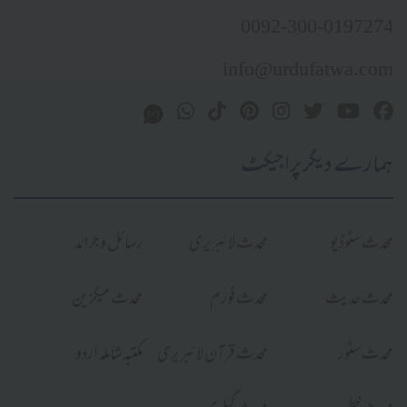
0092-300-0197274
info@urdufatwa.com
ہمارے دیگر پراجیکٹ
محدث سٹوڈیو
محدث لائبریری
رسائل و جرائد
محدث حدیث
محدث فورم
محدث میگزین
محدث سٹور
محدث قرآن لائبریری
مکتبہ شاملہ اردو