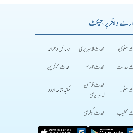
رے دیگر پراجیکٹ
ث سٹوڈیو
محدث لائبریری
رسائل و جرائد
ث حدیث
محدث فورم
محدث میگزین
محدث قرآن
ث سٹور
مکتبہ شاملہ اردو
لائبریری
ث خطیب
محدث گیلری