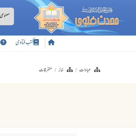
کتب فتاوی
س
عبادات
نماز
متفرقات