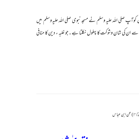
 آپ صلی اللہ علیہ وسلم نے مسجد نبوی صلی اللہ علیہ وسلم میں
 سے ان کی شان وشوکت کا پہلول نکلتا ہے ۔جو غلبہ ء دین کا منافی