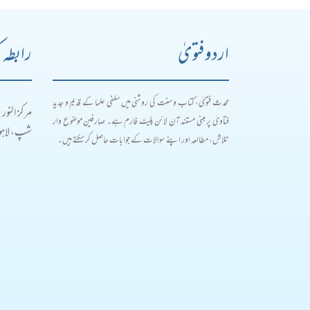
اردو فتویٰ
رابطہ 
محدث فتویٰ، کتاب و سنت کی روشنی میں سلفی علما کے قدیم و جدید
مرکز النور
فتاویٰ پر مبنی مستند آن لائن پلیٹ فارم ہے۔ صارفین موضوع وار
شپ، لاہور
تلاش، مطالعہ اور اپنے سوالات کے جوابات حاصل کر سکتے ہیں۔