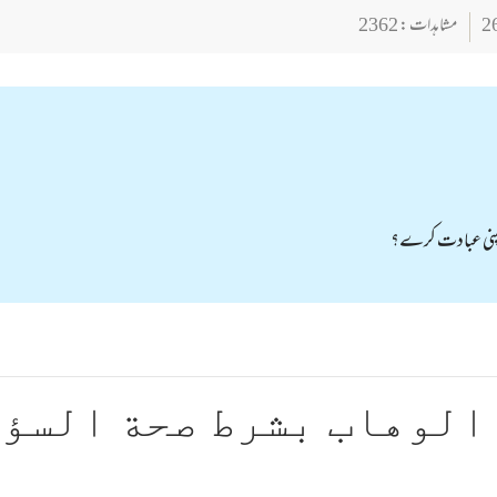
مشاہدات : 2362
ر اپنی عبادت کرے؟
الوهاب بشرط صحة السؤ