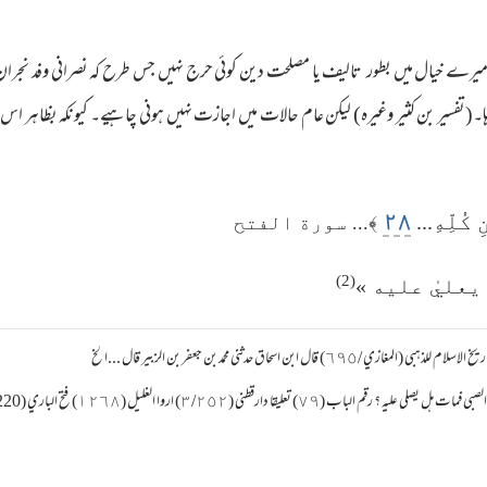
یرے خیال میں بطور تالیف یا مصلحت دین کوئی حرج نہیں جس طرح کہ نصرانی وفد نجران کو
ہا۔(تفسیر بن کثیر وغیرہ) لیکن عام حالات میں اجازت نہیں ہونی چاہیے۔ کیونکہ بظاہر اس
٢٨
كُلِّهِ...
﴾... سورة الفتح
(2)
 يعليٰ عليه »