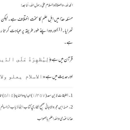
الحمد لله، والصلاة والسلام علىٰ رسول الله، أما بعد!
مسئلہ ھذا میں اہل علم کا سخت اختلاف ہے۔لیکن م
(1)
ٹھرایا۔
اور وہ اپنے طور طریقہ پر عبادت کرتا ر
ہے۔
قرآن میں ہے
﴿
لِيُظهِرَ‌هُ عَلَى الدّينِ 
اور حدیث میں ہے
«الاسلام يعلو ولا
1۔ الطبقات لا بن سعد (١/٣٥٧) البداية والنهاية (٥/١٥) تاريخ الاسلام للذهبي (المغازي /٦٩٥) قال ابن اسحاق حدثني محمد بن جعفر بن الزبير قال ...الخ
2۔ حسنه ابن حجر والالباني صحيح البخاري كتاب الجنائز باب ازااسالم الصبي فمات هل يصلي عليه ؟ رقم الباب (٧٩) تعليقا دارقطني (٣/٢٥٢) اروا الغليل (١٢٦٨) فتح الباري (٣/220) عن ابن عباس
ھذا ما عندی واللہ اعلم بالصواب