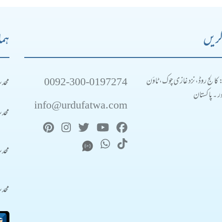
کریں
ہما
0092-300-0197274
محد
: کالج روڈ، نزد غازی چوک، ٹاؤن
 ۔ پاکستان
info@urdufatwa.com
محد
محد
محد