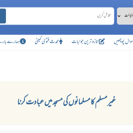
وال پوچھیں
تازہ ترین جوابات
محدث فتویٰ کمیٹی
ہمارے بارے
غیر مسلم کا مسلمانوں کی مسجد میں عبادت کرنا