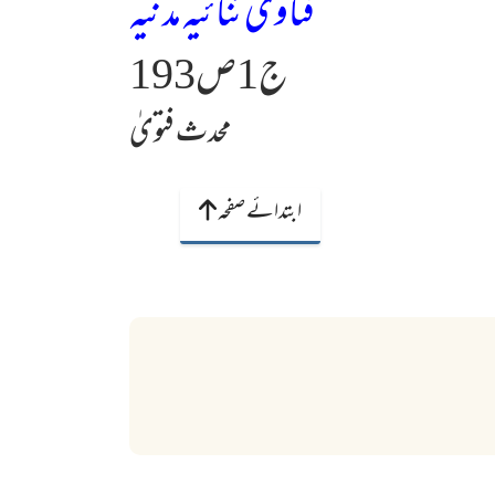
فتاویٰ ثنائیہ مدنیہ
ج1ص193
محدث فتویٰ
ابتدائے صفحہ