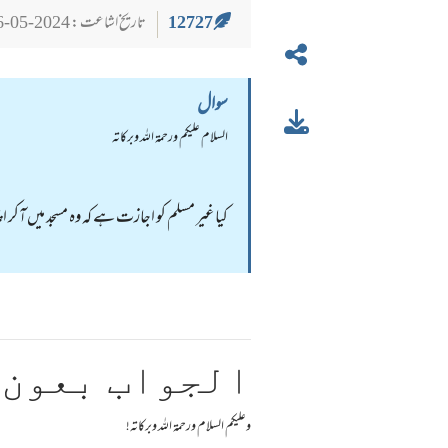
12727
تاریخ اشاعت : 2024-05-26
سوال
السلام عليكم ورحمة الله وبركاته
کیا غیر مسلم کو اجازت ہے کہ وہ مسجد میں آک
الجواب بعون 
وعلیکم السلام ورحمة اللہ وبرکاته!