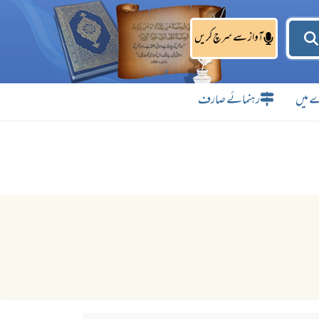
آواز سے سرچ کریں
 میں
رہنمائے صارف