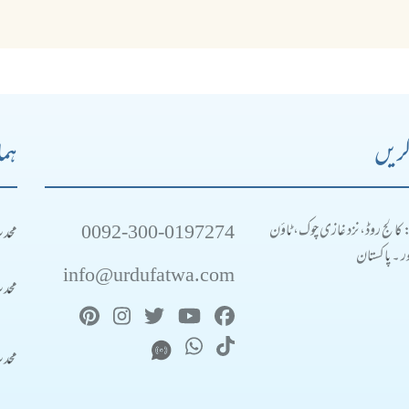
کریں
ہما
0092-300-0197274
محد
: کالج روڈ، نزد غازی چوک، ٹاؤن
 ۔ پاکستان
info@urdufatwa.com
محد
محد