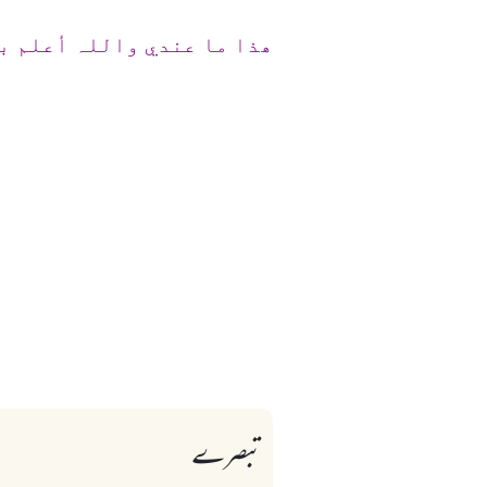
ھذا ما عندي واللہ أعلم ب
تبصرے