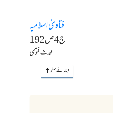
فتاویٰ اسلامیہ
ج4ص192
محدث فتویٰ
ابتدائے صفحہ