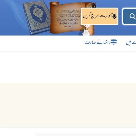
آواز سے سرچ کریں
 میں
رہنمائے صارف