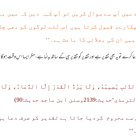
 میں آپ سے سوال کریں تو آپ کہہ دیں کہ میں ب
پکارے، قبول کرتا ہوں اس لئے لوگوں کو بھی چا
ہی ان کی بھلائی کا باعث ہے۔‘‘
عا کرے تو یہ بھی تقدیر ہے اور تقدیر کو تقدیر ہی کے ساتھ بدلنا ہے، مگر ایسا اس وقت ہ
ِالذَّنْبِ يُصِيبُهُ، وَلَا يَرُدُّ الْقَدَرَ إِلَّا الدُّعَاءُ، وَل
 سے محروم کردیا جاتا ہے تقدیر کو صرف دعا ہی
‘‘