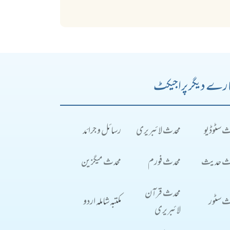
رے دیگر پراجیکٹ
ث سٹوڈیو
محدث لائبریری
رسائل و جرائد
ث حدیث
محدث فورم
محدث میگزین
محدث قرآن
ث سٹور
مکتبہ شاملہ اردو
لائبریری