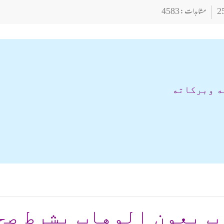
مشاہدات : 4583
ه وبركاته
ب بعون الوهاب بشرط صح