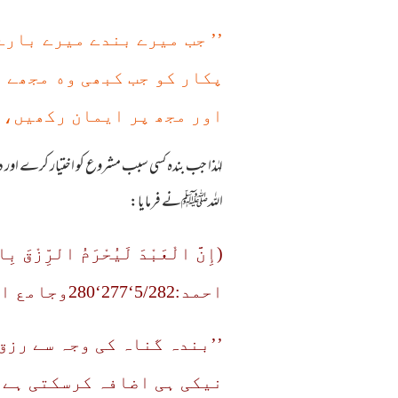
’’ جب میرے بندے میرے بارے
پکار کو جب کبھی وه مجھے 
اور مجھ پر ایمان رکھیں، ی
لہٰذا جب بندہ کسی سبب مشروع کو اختیار کرے اور د
اللہﷺنے فرمایا:
(إِنَّ الْعَبْدَ لَيُحْرَمُ الرِّزْقَ ب
احمد:5/282‘277‘280وجامع الترمذی‘حديث:2139وسنن ابن ماجه حديث:90)
’’بندہ گناہ کی وجہ سے رزق
نیکی ہی اضافہ کرسکتی ہے۔