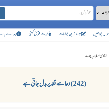
وال پوچھیں
تازہ ترین جوابات
محدث فتویٰ کمیٹی
ہمارے بارے
فتاوی اسلامیہ جلد 4
(242) دعا سے تقدیر بدل جاتی ہے