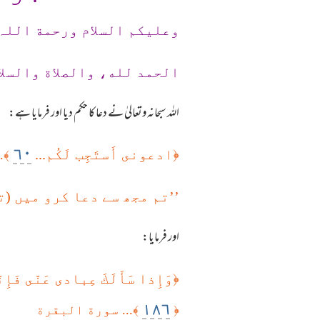
وعلیکم السلام ورحمة اللہ
الحمد لله، والصلاة والسلا
اللہ سبحانہ وتعالیٰ نے دعا کا حکم دیا اور فرمایا ہے:
٦٠
﴿
ادعونى أَستَجِب لَكُم...
﴾.
’’تم مجھ سے دعا کرو میں (
اور فرمایا:
﴿
وَإِذا سَأَلَكَ عِبادى عَنّى فَإِنّ
١٨٦
﴿
﴾... سورة البقرة