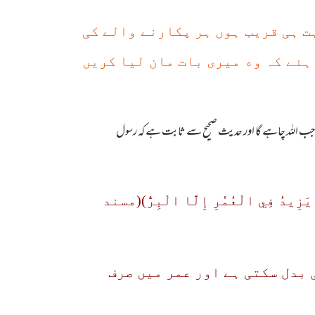
ہت ہی قریب ہوں ہر پکارنے والے کی
ہئے کہ وه میری بات مان لیا کریں
وگا جب اللہ چاہے گا اور حدیث صحیح سے ثابت ہے کہ رسول
َا يَزِيدُ فِي الْعُمُرِ إِلَّا الْبِرُّ)(مسند
 بدل سکتی ہے اور عمر میں صرف