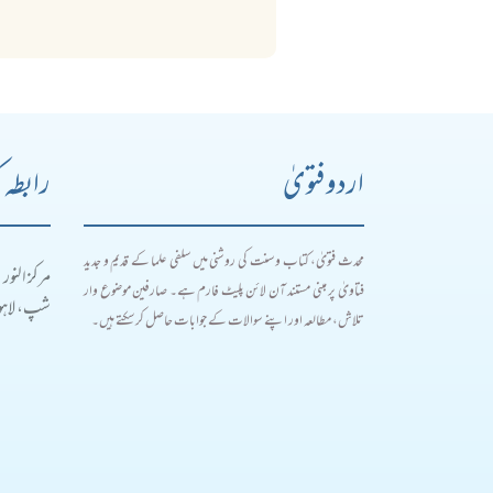
اردو فتویٰ
رابطہ 
محدث فتویٰ، کتاب و سنت کی روشنی میں سلفی علما کے قدیم و جدید
مرکز النور
فتاویٰ پر مبنی مستند آن لائن پلیٹ فارم ہے۔ صارفین موضوع وار
شپ، لاہور
تلاش، مطالعہ اور اپنے سوالات کے جوابات حاصل کر سکتے ہیں۔