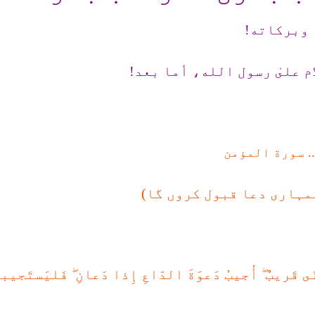
 وبرکاته!
م علىٰ رسول الله، أما بعد!
.. سورة المؤمن
تمہاری دعا قبول کروں گا)
ى قَر‌يبٌ
أُجيبُ دَعوَةَ الدّاعِ إِذا دَعانِ
فَليَستَجيبوا
ۖ
ۖ