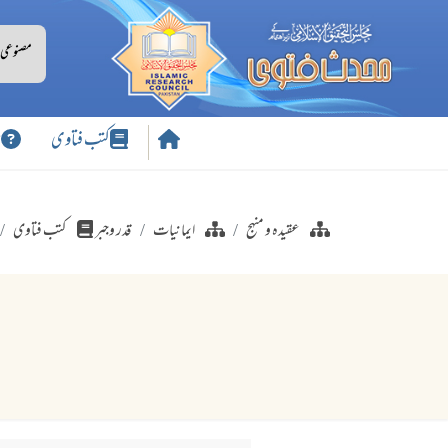
کتب فتاوی
س
عقیدہ و منہج
ایمانیات
قدر وجبر
کتب فتاوی