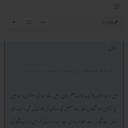
12696
سوال
السلام عليكم ورحمة الله وبركاته
میں مرحلہ ثانویہ کا ایک طالب علم ہوں۔ میں نے ابتدائی و ثانوی مرحلہ میں
کچھ کتابیں اور لکھنے پڑھنے سے متعلق کچھ سامان کی چوری کی تھی۔ اب اللہ
تعالیٰ نے مجھے ہدایت عطا فرما دی ہے، لہٰذا راہنمائی فرمائیں کہ اب مجھے کیا