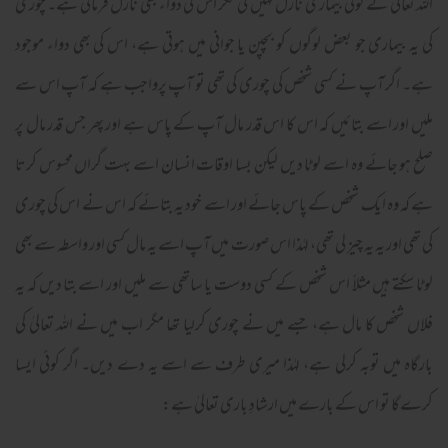
اللہ تعالیٰ نے کوئی بیماری نازل نہیں کی مگر اس کی دواء بھی نازل فرمائی ہے۔ چوری
کی یہ بیماری جو بعض لوگوں کو بچپن یا جوانی میں ہوتی ہے، اس کی بھی دواء موجود
ہے۔ اگر آپ نے کسی شخص کی چوری کی تھی تو آپ پرواجب ہے کہ آپ اس سے
ملیں اور اسے بتائیں کہ اس کا اس قدر مال آپ کے پاس ہے اور پھر جس قدر مال پر
صلح ہو جائے وہ اسے لوٹا دیں لیکن بسا اوقات انسان اسے بہت گراں محسوس کرتا
ہے کہ وہ ایک شخص کے پاس جائے اور اسے خود یہ بتائے کہ اس نے اس کی چوری
کی تھی اور یہ یہ چیز لی تھی، لہٰذا اس صورت میں آپ اسے یہ مال کسی اور واسطہ سے بھی
لوٹا سکتے ہیں مثلاً اس شخص کے کسی دوست یا ساتھی سے ملیں اور اسے بتا دیں کہ یہ
فلاں شخص کا مال ہے، جسے میں نے چوری کرلیا تھا مگر اب میں نے اللہ تعالیٰ کی
بارگاہ میں توبہ کرلی ہے، لہٰذا میری طرف سے اسے یہ دے دیں۔ اگر کوئی ایسا
کرےگا تو اس کے بارے میں ارشادِ باری تعالیٰ ہے: