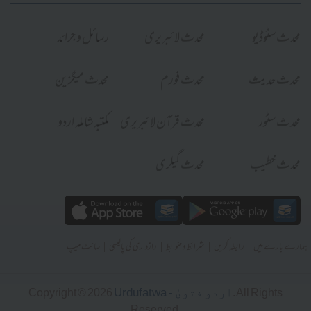
محدث سٹوڈیو
محدث لائبریری
رسائل و جرائد
محدث حدیث
محدث فورم
محدث میگزین
محدث سٹور
محدث قرآن لائبریری
مکتبہ شاملہ اردو
محدث خطیب
محدث گیلری
|
|
|
|
ہمارے بارے میں
رابطہ کریں
شرائط و ضوابط
رازداری کی پالیسی
سائٹ میپ
Urdufatwa - اردو فتویٰ
Copyright © 2026
. All Rights
Reserved.