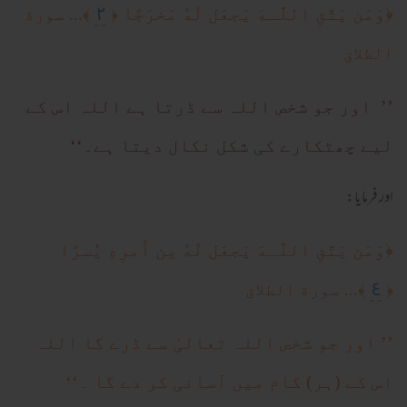
٢
﴿
وَمَن يَتَّقِ اللَّـهَ يَجعَل لَهُ مَخرَ‌جًا
﴿
﴾... سورة
الطلاق
’’ اور جو شخص اللہ سے ڈرتا ہے اللہ اس کے
لیے چھٹکارے کی شکل نکال دیتا ہے۔‘‘
اور فرمایا:
﴿
وَمَن يَتَّقِ اللَّـهَ يَجعَل لَهُ مِن أَمرِ‌هِ يُسرً‌ا
٤
﴿
﴾... سورة الطلاق
’’ اور جو شخص اللہ تعالیٰ سے ڈرے گا اللہ
اس کے (ہر) کام میں آسانی کر دے گا ۔‘‘