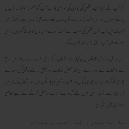
اگر آپ نے کسی ایسے شخص کی چوری کی ہو جس کا اب آپ کو علم نہ ہو اور نہ آپ یہ
جانتے ہوں کہ وہ اس وقت کہاں ہے تو یہ معاملہ پہلے سے بھی آسان ہے، کیونکہ اس
صورت میں آپ اس شخص کی طرف سے نیت کرکے اس مال کو صدقہ کردیں۔ اس
صورت میں آپ بریٔ الذمہ ہو جائیں گے۔
اس سائل نے اپنا جو قصہ بیان کیا ہے، انسان کے لیے واجب ہے کہ وہ اس طرح
کے واقعات سے دور رہے، کیونکہ بعض اوقات وہ طیش یا بے وقوفی کی وجہ سے
چوری تو کرتا ہے اور چوری کو زیادہ اہمیت نہیں دیتا، لیکن جب اللہ تعالیٰ ہدایت عطا
فرما دیتا ہے تو پھر اس طرح کے گناہ سے نجات حاصل کرنے کے لیے خاصی
دشواری پیش آتی ہے۔
ھذا ما عندي واللہ أعلم بالصواب