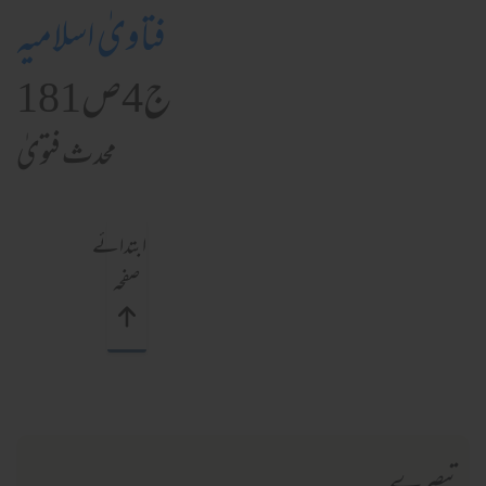
فتاویٰ اسلامیہ
ج4ص181
محدث فتویٰ
ابتدائے
صفحہ
تبصرے