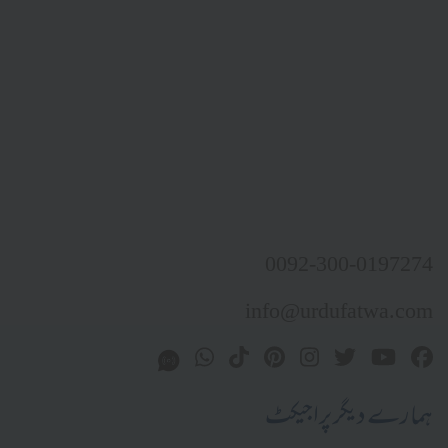
0092-300-0197274
info@urdufatwa.com
ہمارے دیگر پراجیکٹ