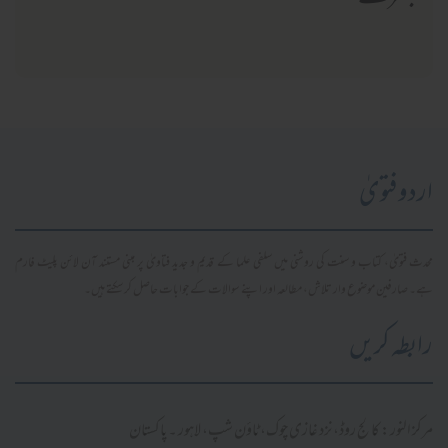
اردو فتویٰ
محدث فتویٰ، کتاب و سنت کی روشنی میں سلفی علما کے قدیم و جدید فتاویٰ پر مبنی مستند آن لائن پلیٹ فارم
ہے۔ صارفین موضوع وار تلاش، مطالعہ اور اپنے سوالات کے جوابات حاصل کر سکتے ہیں۔
رابطہ کریں
مرکز النور: کالج روڈ، نزد غازی چوک، ٹاؤن شپ، لاہور ۔ پاکستان