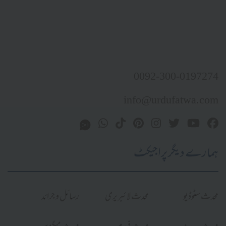
0092-300-0197274
info@urdufatwa.com
ہمارے دیگر پراجیکٹ
محدث سٹوڈیو
محدث لائبریری
رسائل و جرائد