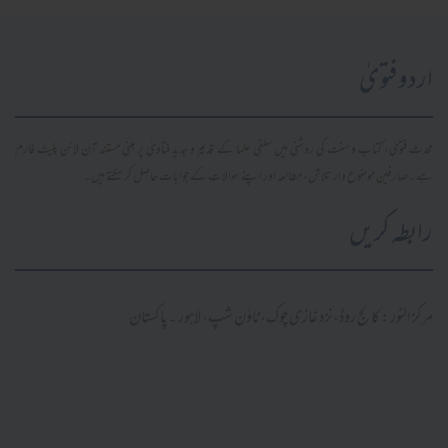
اردو فتویٰ
محدث فتویٰ، کتاب و سنت کی روشنی میں سلفی علما کے قدیم و جدید فتاویٰ پر مبنی مستند آن لائن پلیٹ فارم
ہے۔ صارفین موضوع وار تلاش، مطالعہ اور اپنے سوالات کے جوابات حاصل کر سکتے ہیں۔
رابطہ کریں
مرکز النور: کالج روڈ، نزد غازی چوک، ٹاؤن شپ، لاہور ۔ پاکستان