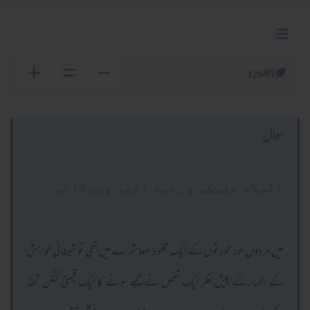
12695
سوال
السلام عليكم ورحمة الله وبركاته
میں مردوں اور عورتوں کے ایک مخلوط معاشرے میں تھی تو شیطانی خواہش
کے اظہار کے پیش نظر ایک شخص نے مجھے سونے کا ایک قیمتی کنگن تحفہ