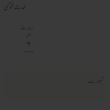
محدث فتویٰ
ابتدائے
صفحہ
تبصرے