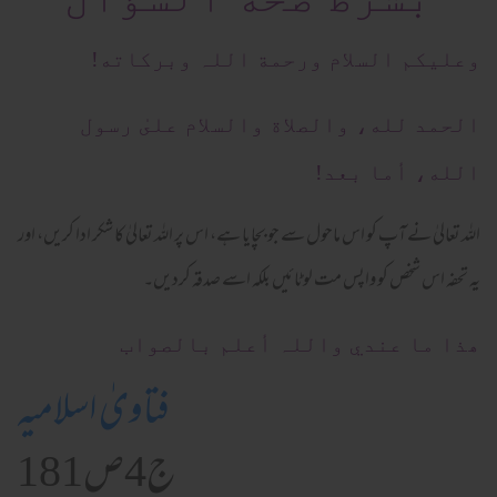
وعلیکم السلام ورحمة اللہ وبرکاته!
الحمد لله، والصلاة والسلام علىٰ رسول
الله، أما بعد!
اللہ تعالیٰ نے آپ کو اس ماحول سے جو بچایا ہے، اس پر اللہ تعالیٰ کا شکر ادا کریں، اور
یہ تحفہ اس شخص کو واپس مت لوٹائیں بلکہ اسے صدقہ کردیں۔
ھذا ما عندي واللہ أعلم بالصواب
فتاویٰ اسلامیہ
ج4ص181