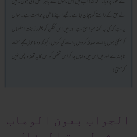
کے طور پر دیا۔ الحمد للہ! اب میں اس ماحول سے باہر نکل آئی ہوں۔ میں
نے حق کے راستے کو پہچان لیا ہے۔ مجھے اپنے ماضی پر ندامت ہے۔ سوال
یہ ہے کہ کیا یہ تحفہ میرا حق ہے اور میں اس کنگن کو بطور زینت استعمال
کرسکتی ہوں یا اسے صدقہ کردوں یا اسے کیا کروں، کیونکہ وہ ماحول مجھے سخت
ناپسند ہے اور میں اس میں واپس جا کر اس شخص کو اس کا یہ تحفہ واپس نہیں
کرسکتی؟
الجواب بعون الوهاب
بشرط صحة السؤال