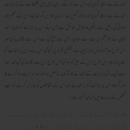
اٹھانے سے انکار کردیا اور اس سے ڈر گئے۔ ان بڑی بڑی مخلوقات نے بار امانت
اٹھانے سے انکار کردیا اور وہ ڈر گئیں لہٰذا انسان کا اس کو اٹھا لینا اس کے ظلم اور
نادانی کی دلیل ہے، لیکن وہ قابل ستائش ہے جس نے اس بار امانت کو اٹھایا، اللہ
تعالیٰ نے جو حکم دیا ہے اسے بجا لایا، جس سے منع کیا ہے اس سے اجتناب کیا اور
اس طرح وہ آسمانوں اور زمین سے افضل قرار پایا کیونکہ اس نے اس بار امانت کو
اٹھایا اور پھر اس طرح اس کے حق کو ادا کیا جس طرح اس سے تقاضا کیا گیا تھا، لہٰذا
اسے ایک تو بارِ امانت کے اٹھانے کا شرف حاصل ہوا اور دوسرا اسے ادا کرنے کا
اور اگر وہ اس بار امانت کو نہ اٹھائے اور اس کے تقاضوں کو پورا نہ کرے تو ایسے
شخص کے بارے میں فرمان الٰہی ہے:
﴿
مَثَلُ الَّذينَ حُمِّلُوا التَّور‌ىٰةَ ثُمَّ لَم يَحمِلوها
٥
كَمَثَلِ الحِمارِ‌ يَحمِلُ أَسفارً‌ا
﴾...
﴿
...