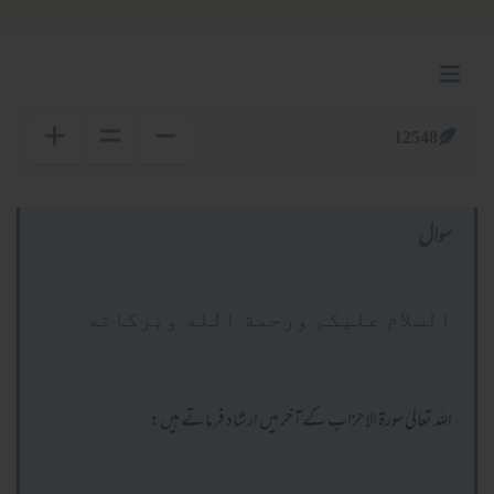
12548
سوال
السلام عليكم ورحمة الله وبركاته
اللہ تعالیٰ سورۃ الاحزاب کے آخر میں ارشاد فرماتے ہیں: