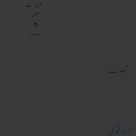
ابتدائے
صفحہ
تبصرے
اردو فتویٰ