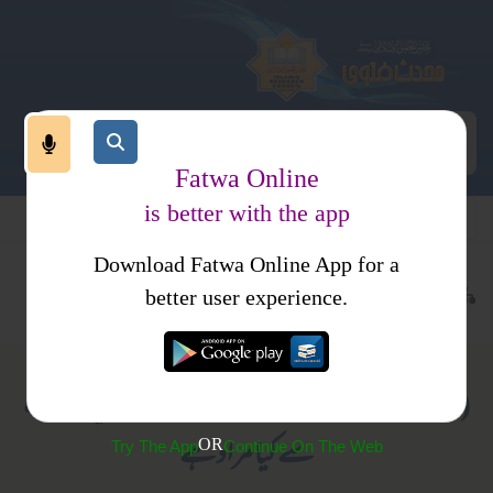
Fatwa Online
is better with the app
Download Fatwa Online App for a
قرآن اور علوم قرآن
تفسیر قرآن
کتب فتاوی
فتاوی اسلامیہ جلد 4
better user experience.
(108) ارشادِ باری تعالیٰ ﴿اِنَّا عَرَضْنَا الامَانَة﴾میں امانت
سے کیا مراد ہے
OR
Try The App
Continue On The Web