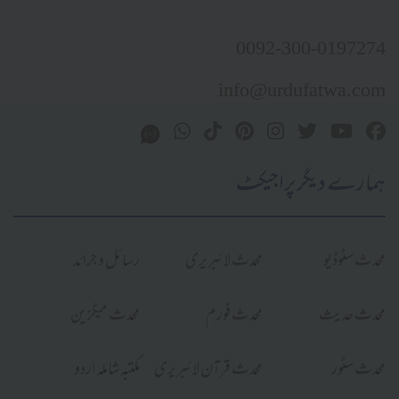
0092-300-0197274
info@urdufatwa.com
ہمارے دیگر پراجیکٹ
محدث سٹوڈیو
محدث لائبریری
رسائل و جرائد
محدث حدیث
محدث فورم
محدث میگزین
محدث سٹور
محدث قرآن لائبریری
مکتبہ شاملہ اردو