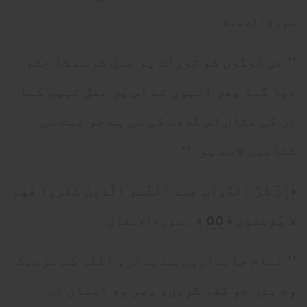
سورةالجمعة
’’ جن لوگوں کو تورات پر عمل کرنے کا حکم
دیا گیا پھر انہوں نے اس پر عمل نہیں کیا
ان کی مثال اس گدھے کی سی ہے جو بہت سی
کتابیں لادے ہو۔‘‘
﴿
إِنَّ شَرَّ‌ الدَّوابِّ عِندَ اللَّـهِ الَّذينَ كَفَر‌وا فَهُم
٥٥
لا يُؤمِنونَ
﴿
﴾... سورةالانفال
’’ تمام جانداروں سے بدتر، اللہ کے نزدیک
وه ہیں جو کفر کریں، پھر وه ایمان نہ