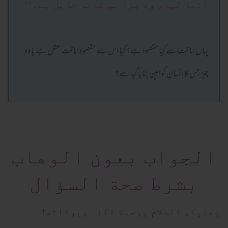
اٹھا لیا، وه بڑا ہی ظالم جاہل ہے۔‘‘
یہاں امانت سے کیا مقصود ہے؟ کیا اس سے مقصود امانت عقل ہے یا وہ
چیز جس کا انسان کو امین بنایا گیا ہے؟
الجواب بعون الوهاب
بشرط صحة السؤال
وعلیکم السلام ورحمة اللہ وبرکاته!