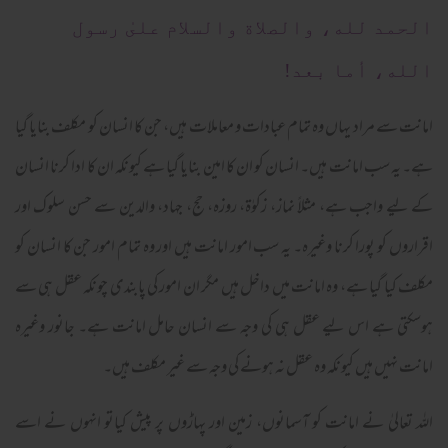
الحمد لله، والصلاة والسلام علىٰ رسول
الله، أما بعد!
امانت سے مراد یہاں وہ تمام عبادات و معاملات ہیں، جن کا انسان کو مکلف بنایا گیا
ہے۔ یہ سب امانت ہیں۔ انسان کو ان کا امین بنایا گیا ہے کیونکہ ان کا ادا کرنا انسان
کے لیے واجب ہے، مثلاً نماز، زکوٰۃ، روزہ، حج، جہاد، والدین سے حسن سلوک اور
اقراروں کو پورا کرنا وغیرہ۔ یہ سب امور امانت ہیں اور وہ تمام امور جن کا انسان کو
مکلف کیا گیا ہے، وہ امانت میں داخل ہیں مگر ان امور کی پابندی چونکہ عقل ہی سے
ہوسکتی ہے اس لیے عقل ہی کی وجہ سے انسان حامل امانت ہے۔ جانور وغیرہ
امانت نہیں ہیں کیونکہ وہ عقل نہ ہونے کی وجہ سے غیر مکلف ہیں۔
اللہ تعالیٰ نے امانت کو آسمانوں، زمین اور پہاڑوں پر پیش کیاتو انہوں نے اسے