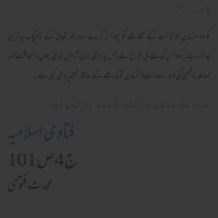
ﻻئیں۔‘‘
تو وہ انسان جو امانت کے تقاضے کو پورا نہ کرے، وہ اللہ تعالیٰ کے نزدیک بدترین
جانور ہے۔ وہ اس گدھے کی طرح ہے جس پر بڑی بڑی کتابیں لدی ہوں۔ حماقت اور
معاملہ نافہمی کی وجہ سے ایسے انسان کو گدھے کے ساتھ تشبیہ دی گئی ہے۔
ھذا ما عندي واللہ أعلم بالصواب
فتاویٰ اسلامیہ
ج4ص101
محدث فتویٰ