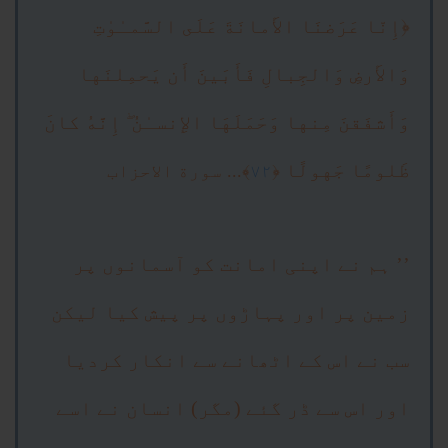
﴿
إِنّا عَرَ‌ضنَا الأَمانَةَ عَلَى السَّمـٰوٰتِ
وَالأَر‌ضِ وَالجِبالِ فَأَبَينَ أَن يَحمِلنَها
وَأَشفَقنَ مِنها وَحَمَلَهَا الإِنسـٰنُ
إِنَّهُ كانَ
ۖ
ظَلومًا جَهولًا
﴿
٧٢
﴾... سورة الاحزاب
’’ ہم نے اپنی امانت کو آسمانوں پر
زمین پر اور پہاڑوں پر پیش کیا لیکن
سب نے اس کے اٹھانے سے انکار کردیا
اور اس سے ڈر گئے (مگر) انسان نے اسے