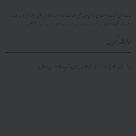
محدث فتویٰ، کتاب و سنت کی روشنی میں سلفی علما کے قدیم و جدید فتاویٰ پر مبنی مستند آن لائن پلیٹ فارم
ہے۔ صارفین موضوع وار تلاش، مطالعہ اور اپنے سوالات کے جوابات حاصل کر سکتے ہیں۔
رابطہ کریں
مرکز النور: کالج روڈ، نزد غازی چوک، ٹاؤن شپ، لاہور ۔ پاکستان