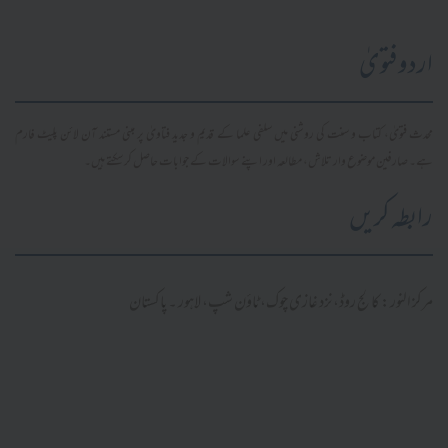
اردو فتویٰ
محدث فتویٰ، کتاب و سنت کی روشنی میں سلفی علما کے قدیم و جدید فتاویٰ پر مبنی مستند آن لائن پلیٹ فارم
ہے۔ صارفین موضوع وار تلاش، مطالعہ اور اپنے سوالات کے جوابات حاصل کر سکتے ہیں۔
رابطہ کریں
مرکز النور: کالج روڈ، نزد غازی چوک، ٹاؤن شپ، لاہور ۔ پاکستان