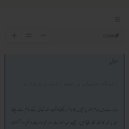
12488
سوال
السلام عليكم ورحمة الله وبركاته
ہمارے ہاں عام طور پر بچوں کا نام رکھتے وقت اللہ تعالیٰ کے نام سے پہلے
عبد یا محمد کا لفظ لگا لیتے ہیں، جیسے عبدالوارث اور محمد وارث وغیرہ، شہنشاہ