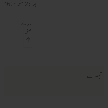
جلد:2 صفحہ:460
ابتدائے
صفحہ
تبصرے