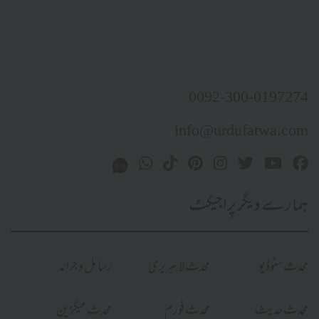
0092-300-0197274
info@urdufatwa.com
ہمارے دیگر پراجیکٹ
محدث سٹوڈیو
محدث لائبریری
رسائل و جرائد
محدث حدیث
محدث فورم
محدث میگزین