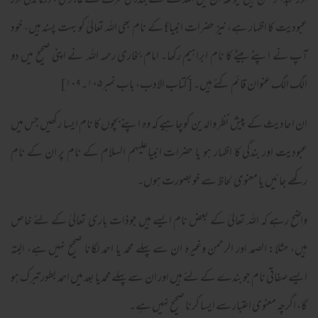
اور عبدالرحمن ہیں کیونکہ ان میں اللہ کے لئے بندہ کی طرف سے عاجزی ، درماندگی اور
عبودیت کا اظہار ہے، نیز حضرات انبیا
f
کے نام بھی اللہ تعالیٰ کو بہت پسند ہیں، خود
آپ نے اپنے بیٹے کا نام ابراہیم رکھا۔ امام بخاری رحمہ اللہ نے اپنی صحیح میں دو
الگ الگ عنوان قائم کئے ہیں۔ [کتاب الادب، باب نمبر۱۰۵۔۱۰۹]
ان احادیث کے پیش نظر والدین کوچاہیے کہ وہ اپنے بچوں کا نام ایسا رکھیں جس میں
عبودیت اور بندگی کا اظہار ہو یا حضرات انبیاعلیہم السلام کے نام پر ان کے نام
رکھے جائیں یا معنوی لحاظ سے خوبصورت ہوں۔
واضح رہے کہ اللہ تعالیٰ کے بعض نام ایسے ہیں جوذات باری تعالیٰ کے لئے خاص
ہیں، مثلا: الصمد اور الرحمن وغیرہ ان سے پہلے محمد یا احمد لگانا صحیح نہیں ہے، البتہ
ایسے صفاتی نام جو بندے کے لئے ہیں اور ان سے پہلے محمدیا بعد میں احمد بطور تبرک ہو
گا، اگرچہ معنوی اعتبار سے ایسا کرنا صحیح نہیں ہے۔