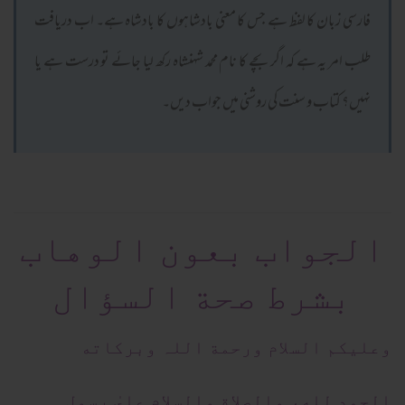
فارسی زبان کا لفظ ہے جس کا معنی بادشاہوں کا بادشاہ ہے۔ اب دریافت
طلب امر یہ ہے کہ اگر بچے کا نام محمد شہنشاہ رکھ لیا جائے تو درست ہے یا
نہیں؟ کتاب و سنت کی روشنی میں جواب دیں۔
الجواب بعون الوهاب
بشرط صحة السؤال
وعلیکم السلام ورحمة اللہ وبرکاته
الحمد لله، والصلاة والسلام علىٰ رسول