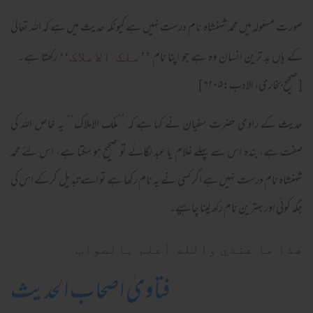
صورت مسئولہ میں محمد شہنشاہ نام درست نہیں ہے کیونکہ حدیث میں ہے کہ اللہ تعالیٰ
کے ہاں بد ترین انسان وہ ہے جو اپنا نام
رکھتا ہے۔
’’ملک الاملاک‘‘
[صحیح بخاری، الادب:۶۲۰۵]
حدیث کے راوی حضرت سفیان نے کہا ہے کہ ’’ملک الاملاک‘‘ یہ خاص اللہ کی
صفت ہے، بندہ اس سے پہلے غلام یا عبد لگائے تو صحیح ہو سکتا ہے، اس لئے محمد
شہنشاہ نام درست نہیں ہے اگر کسی نے یہ نام رکھا ہے تو اسے تبدیل کرکے اس کی
جگہ کوئی اور بہترین نام رکھ لینا چاہیے۔
ھذا ما عندي والله أعلم بالصواب
فتاویٰ اصحاب الحدیث