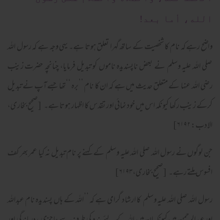
الله، أما بعد!
واضح رہے کہ نام کا شخصیت کے ساتھ گہرا تعلق ہوتا ہے۔ یہی وجہ ہے کہ رسول اللہ
صلی اللہ علیہ وسلم نے بعض ناپسندیدہ ناموں کو تبدیل فرمایا، چنانچہ حضرت زینب
رضی اللہ عنہا کے متعلق حدیث میں ہے کہ ان کا نام ’’برہ ‘‘تھا جسے آپ نے تبدیل
کرکے زینب رکھا کیونکہ اس میں خود نمائی اور تقدس کا اظہار ہوتا ہے۔ [صحیح بخاری،
الادب: ۶۱۹۲]
جن لوگوں نے رسول اللہ صلی اللہ علیہ وسلم کے کہنے پر نام تبدیل نہ کیا عمر بھر کف
افسوس ملتے رہے۔ [صحیح بخاری،۶۱۹۳]
رسول اللہ صلی اللہ علیہ وسلم کا ارشاد گرامی ہے کہ ’’اللہ کے ہاں پسندیدہ نام عبداللہ