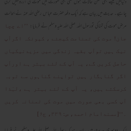
دنیامیں کیسے بھی کٹھن حالات ہوں کسی بھی صورت میں موت کی آرزونہیں کرنی
چاہیے۔ حدیث میں بیان ہے کہ ایک دفعہ حضرت عباس رضی اللہ عنہ نے بحالت
مرض موت کی تمناکی تورسول اللہ صلی اللہ علیہ وسلم نے فرمایا:
’’اے چچا
جان! موت کی تمنامت کیجئے ، کیونکہ اگرآپ
نیک ہیں توآپ بقیہ زندگی میں مزیدنیکیاں
حاصل کریں گے، یہ آپ کے لئے بہتر ہے اورآپ
اگر گناہگار ہیں تواپنے گناہوں سے توبہ
کرسکتے ہیں، یہ آپ کے لئے بہتر ہے ،لہٰذا
آپ کسی بھی صورت میں موت کی تمنانہ کریں
۔‘‘[مسندامام احمد، ص: ۳۳۹، ج۶]