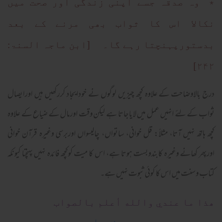
٭ وہ صدقہ جسے اپنی زندگی اور صحت میں
نکالا اس کا ثواب بھی مرنے کے بعد
بدستورپہنچتا رہے گا۔ [ابن ماجہ السنۃ:
۲۴۲]
درج بالاوضاحت کے علاوہ کچھ چیزیں لوگوں نے خودایجاد کررکھیں ہیں اورایصال
ثواب کے لئے انہیں عمل میں لایاجاتا ہے لیکن وقت اورمال کے ضیاع کے علاوہ
کچھ ہاتھ نہیں آتا، مثلاً: قل خوانی، ساتواں، چالیسواں اوربرسی وغیرہ قرآن خوانی
اورپھر کھانے وغیرہ کابندوبست ہوتا ہے، اس کا میت کوکچھ فائدہ نہیں پہنچتا کیونکہ
کتاب وسنت میں اس کا کوئی ثبوت نہیں ہے۔
ھذا ما عندي والله أعلم بالصواب