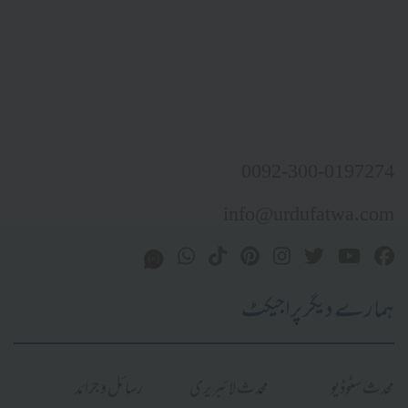
0092-300-0197274
info@urdufatwa.com
ہمارے دیگر پراجیکٹ
محدث سٹوڈیو
محدث لائبریری
رسائل و جرائد