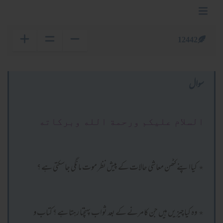
12442
سوال
السلام عليكم ورحمة الله وبركاته
٭ کیااپنے کٹھن معاشی حالات کے پیش نظر موت مانگی جاسکتی ہے ؟
٭ وہ کیاچیزیں ہیں جن کامرنے کے بعد ثواب پہنچتا رہتا ہے ؟ کتاب و