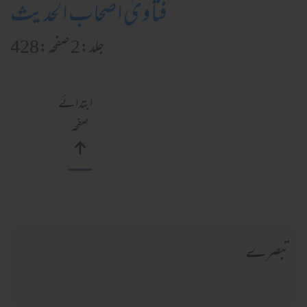
فتاویٰ اصحاب الحدیث
جلد:2 صفحہ:428
ابتدائے
صفحہ
تبصرے