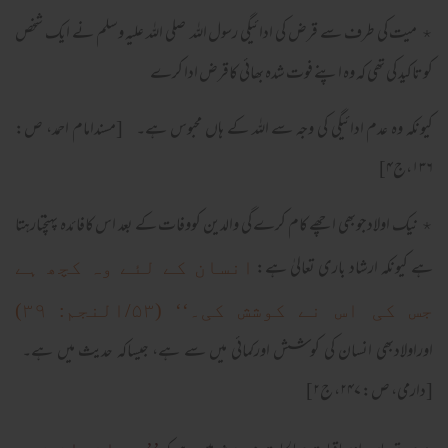
٭ میت کی طرف سے قرض کی ادائیگی رسول اللہ صلی اللہ علیہ وسلم نے ایک شخص
کوتاکید کی تھی کہ وہ اپنے فوت شدہ بھائی کاقرض ادا کرے
کیونکہ وہ عدم ادائیگی کی وجہ سے اللہ کے ہاں محبوس ہے۔ [مسندامام احمد، ص:
۱۳۶،ج۴]
٭ نیک اولادجوبھی اچھے کام کرے گی والدین کووفات کے بعد اس کافائدہ پہنچتارہتا
ہے کیونکہ ارشاد باری تعالیٰ ہے:
انسان کے لئے وہ کچھ ہے
جس کی اس نے کوشش کی۔‘‘ (۵۳/النجم: ۳۹)
اوراولادبھی انسان کی کوشش اورکمائی میں سے ہے، جیساکہ حدیث میں ہے۔
[دارمی، ص: ۲۴۷، ج۲]