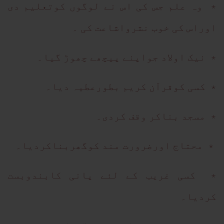
٭ وہ علم جس کی اس نے لوگوں کوتعلیم دی
اوراس کی خوب نشرواشاعت کی ۔
٭ نیک اولاد جواپنے پیچھے چھوڑ گیا۔
٭ کسی کوقرآن کریم بطورعطیہ دیا۔
٭ مسجد بناکر وقف کردی۔
٭ محتاج اورضرورت مند کوگھربناکردیا۔
٭ کسی غریب کے لئے پانی کابندوبست
کردیا۔