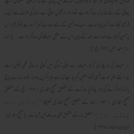
دعامیں قبولیت کی شرائط موجودہوں۔ حدیث میں بیان ہے کہ اگرکوئی مسلمان اپنے
بھائی کے لئے غائبانہ دعاکرتا ہے تووہ ضرورقبول ہوتی ہے ،اللہ کی طرف سے ایک
فرشتہ تعینات کردیاجاتاہے ۔جب وہ کسی کے لئے دعائے خیرکرتا ہے توفرشتہ اس
پرآمین کہتا ہے اوراسے اللہ کے ہاں اس کے مثل اجرملنے کی دعاکرتا ہے۔ [مسند
امام احمد، ص:۴۵۲، ج۶]
٭ میت کی نذرپوری کرنا۔میت نے اپنی زندگی میں کوئی نذرمانی تھی لیکن اسے
پوراکئے بغیرموت آگئی تولواحقین کو چاہیے کہ اسے پوراکریں وہ نذرخواہ روزے یاحج
یانمازاداکرنے کی ہو، چنانچہ روزے کے متعلق صحیح بخاری :۱۹۵۲ ،حج کے متعلق
صحیح بخاری : ۱۸۵۲، نماز کے متعلق صحیح بخاری تعلیقاً
’’بَابُ مَنْ مَاتَ
مطلق نذرکے متعلق بھی حدیث میں آیا ہے۔[صحیح بخاری ،
وَعَلَیْہِ نَذْرٌ ‘‘
الایمان والنذور:۶۶۹۸]