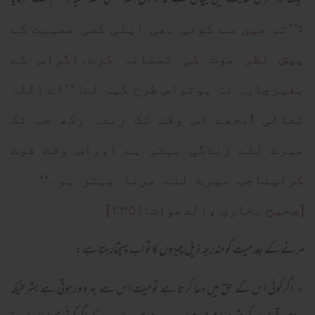
ایک دوسری حدیث میں بیان ہے کہ رسول اللہ صلی اللہ علیہ وسلم نے فرمایا
:
’’تم میں سے کوئی بھی اپنی کسی مصیبت کے
پیش نظر موت کی تمنانہ کرے۔اگراس کے
بغیرچارہ نہ ہوتواس طرح کہہ لے: ’’اے اللہ
تعالیٰ !مجھے اس وقت تک زندہ رکھ جب تک
میرے لئے زندگی بہتر ہے اوراس وقت فوت
کرلیناجب میرے لئے مرنا بہتر ہو۔‘‘
[صحیح بخاری ،الدعوات:۲۳۵۱]
مرنے کے بعد میت کومندرجہ ذیل چیزوں کاثواب پہنچتارہتا ہے :
٭ اگرکوئی اس کے حق میں دعا کرتا ہے تومیت اس سے بہرہ ورہوتی ہے بشرطیکہ