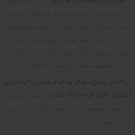
٭ صدقہ جاریہ اورباقیات صالحات: حدیث میں ہے کہ
’’جب انسان فوت
ہو جاتا ہے توتین اعمال کے علاوہ اس کے
تمام اعمال منقطع ہوجاتے ہیں، یعنی صدقہ
جاریہ، ایسا علم جس سے لوگ فائدہ اٹھاتے
ہوں اورنیک اولاد جواس کے لئے دعاکرتی
رہے۔‘‘[صحیح مسلم ،الوصیتہ :۱۶۳۱]
اس سلسلہ میں ایک جامع حدیث بھی ہے، جسے حضرت ابوہریرہ رضی اللہ عنہ بیان
کرتے ہیں کہ رسول اللہ صلی اللہ علیہ وسلم نے فرمایا:
’’انسان کی موت
کے بعد جوحسنات اوراعمال جاری رہتے ہیں
وہ یہ ہیں: