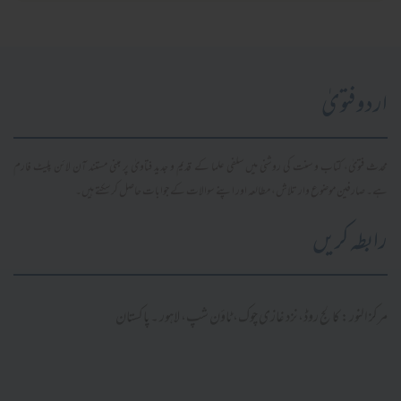
اردو فتویٰ
محدث فتویٰ، کتاب و سنت کی روشنی میں سلفی علما کے قدیم و جدید فتاویٰ پر مبنی مستند آن لائن پلیٹ فارم
ہے۔ صارفین موضوع وار تلاش، مطالعہ اور اپنے سوالات کے جوابات حاصل کر سکتے ہیں۔
رابطہ کریں
مرکز النور: کالج روڈ، نزد غازی چوک، ٹاؤن شپ، لاہور ۔ پاکستان