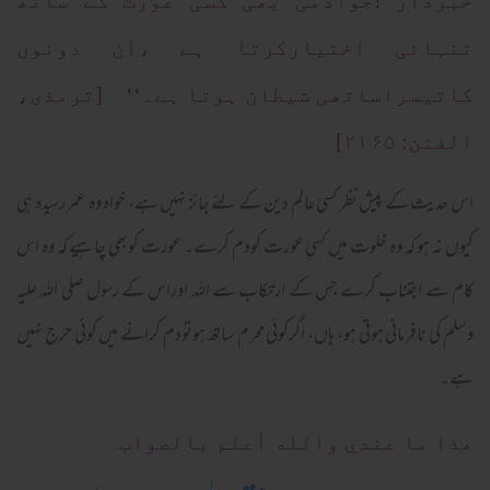
خبردار !جوآدمی بھی کسی عورت کے ساتھ
تنہائی اختیارکرتا ہے ،ان دونوں
کاتیسراساتھی شیطان ہوتا ہے۔‘‘ [ترمذی،
الفتن: ۲۱۶۵]
اس حدیث کے پیش نظر کسی عالم دین کے لئے جائز نہیں ہے، خواہ وہ عمر رسیدہ ہی
کیوں نہ ہو کہ وہ خلوت میں کسی عورت کودم کرے۔ عورت کوبھی چاہیے کہ وہ اس
کام سے اجتناب کرے جس کے ارتکاب سے اللہ اوراس کے رسول صلی اللہ علیہ
وسلم کی نافرمانی ہوتی ہو، ہاں، اگرکوئی محرم ساتھ ہوتودم کرانے میں کوئی حرج نہیں
ہے۔
ھذا ما عندي والله أعلم بالصواب