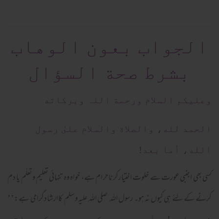
الجواب بعون الوهاب
بشرط صحة السؤال
وعلیکم السلام ورحمة اللہ وبرکاته
الحمد لله، والصلاة والسلام علىٰ رسول
الله، أما بعد!
کسی بھی اجنبی عورت سے خلوت اختیارکرناحرام ہے، خواہ وہ تنہائی تعلیم وتعلّم یا دم
کرنے کے لئے ہی کیوں نہ ہو۔ رسول اللہ صلی اللہ علیہ وسلم کاارشادگرامی ہے:
’’