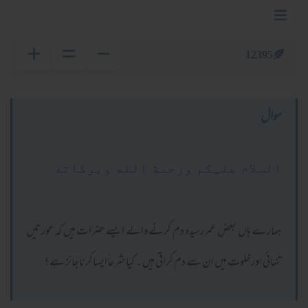
12395
سوال
السلام عليكم ورحمة الله وبركاته
ہمارے ہاں بعض عمررسیدہ دم کرنے والے ایسے حضرات ہیں کہ عورتیں
تنہائی اورخلوت میں ان سے دم کراتی ہیں ۔ کیاشرعاًایساکرناجائز ہے؟