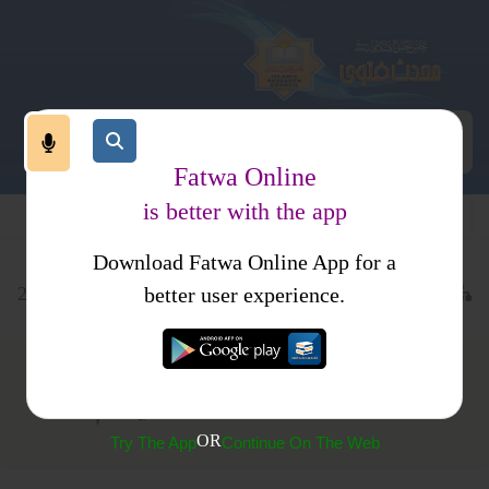
Fatwa Online
is better with the app
Download Fatwa Online App for a
علاج ومعالجہ
دم و جھاڑ پھونک
کتب فتاوی
فتاوی اصحاب الحدیث جلد2
better user experience.
(403) عورتوں کا تنہائی اور خلوت میں دم کروانا
OR
Try The App
Continue On The Web