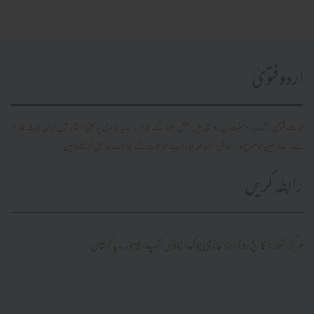
اردو فتویٰ
محدث فتویٰ، کتاب و سنت کی روشنی میں سلفی علما کے قدیم و جدید فتاویٰ پر مبنی مستند آن لائن پلیٹ فارم
ہے۔ صارفین موضوع وار تلاش، مطالعہ اور اپنے سوالات کے جوابات حاصل کر سکتے ہیں۔
رابطہ کریں
مرکز النور: کالج روڈ، نزد غازی چوک، ٹاؤن شپ، لاہور ۔ پاکستان