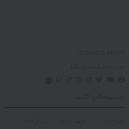
0092-300-0197274
info@urdufatwa.com
ہمارے دیگر پراجیکٹ
محدث سٹوڈیو
محدث لائبریری
رسائل و جرائد