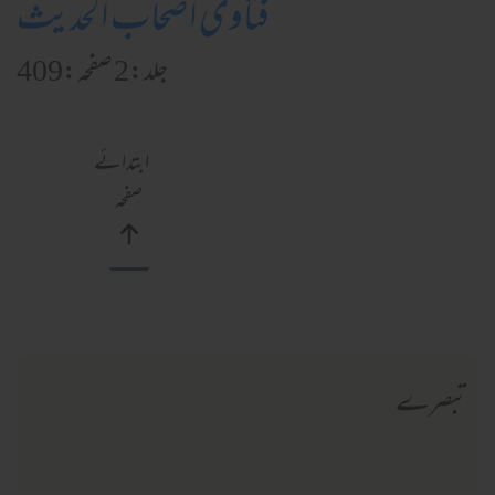
فتاویٰ اصحاب الحدیث
جلد:2 صفحہ:409
ابتدائے
صفحہ
تبصرے