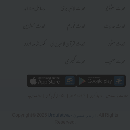
محدث سٹوڈیو
محدث لائبریری
رسائل و جرائد
محدث حدیث
محدث فورم
محدث میگزین
محدث سٹور
محدث قرآن لائبریری
مکتبہ شاملہ اردو
محدث خطیب
محدث گیلری
|
|
|
|
ہمارے بارے میں
رابطہ کریں
شرائط و ضوابط
رازداری کی پالیسی
سائٹ میپ
Urdufatwa - اردو فتویٰ
Copyright © 2026
. All Rights
Reserved.