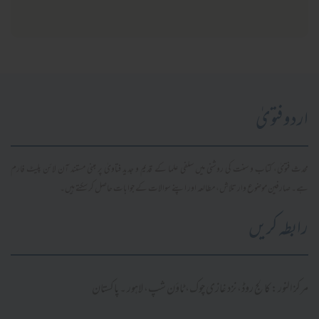
اردو فتویٰ
محدث فتویٰ، کتاب و سنت کی روشنی میں سلفی علما کے قدیم و جدید فتاویٰ پر مبنی مستند آن لائن پلیٹ فارم
ہے۔ صارفین موضوع وار تلاش، مطالعہ اور اپنے سوالات کے جوابات حاصل کر سکتے ہیں۔
رابطہ کریں
مرکز النور: کالج روڈ، نزد غازی چوک، ٹاؤن شپ، لاہور ۔ پاکستان