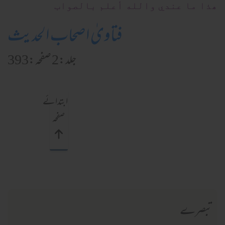
ھذا ما عندي والله أعلم بالصواب
فتاویٰ اصحاب الحدیث
جلد:2 صفحہ:393
ابتدائے
صفحہ
تبصرے