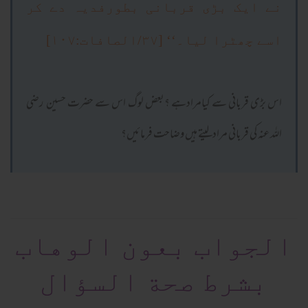
نے ایک بڑی قربانی بطورفدیہ دے کر
اسے چھٹرا لیا۔‘‘ [۳۷/الصافات:۱۰۷]
اس بڑی قربانی سے کیامرادہے ؟بعض لوگ اس سے حضرت حسین رضی
اللہ عنہ کی قربانی مرادلیتے ہیں وضاحت فرمائیں؟
الجواب بعون الوهاب
بشرط صحة السؤال