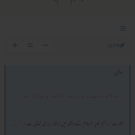
12379
سوال
السلام عليكم ورحمة الله وبركاته
حضرت ابراہیم علیہ السلام کے واقعہ میں ارشاد باری تعالیٰ ہے:
’’ہم