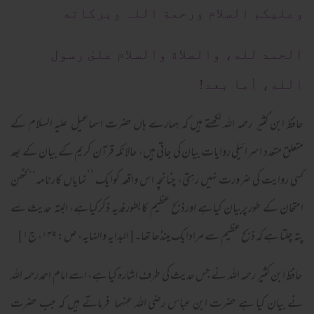
وعلیکم السلام ورحمة اللہ وبرکاته
الحمد لله، والصلاة والسلام علىٰ رسول
الله، أما بعد!
حافظ ابن کثیر رحمہ اللہ لکھتے ہیں کہ ہمارے ہاں حضرت اسماعیل علیہ السلام کے
متعلق متعدد اسرائیلی روایات بیان کی جاتی ہیں، حالانکہ قرآن کریم کے بیان کے بعد
کسی روایت کی ضرورت نہیں رہتی، چنانچہ اس واقعہ کوایک ’’نمایاں کارنامہ‘‘ کٹھن
امتحان کے طورپربیان کیاہے اورذبح عظیم کابطورفدیہ ذکرکیاہے، البتہ حدیث سے
پتہ چلتا ہے کہ ذبح عظیم سے مرادایک مینڈھا تھا۔ [البدایہ والنہایہ، ص: ۱۴۹، ج۱]
حافظ ابن کثیر رحمہ اللہ نے جس حدیث کی طرف اشارہ کیا ہے، اسے امام احمد رحمہ اللہ
نے بیان کیا ہے حضرت ابن عباس رضی اللہ عنہما فرماتے ہیں کہ جب حضرت