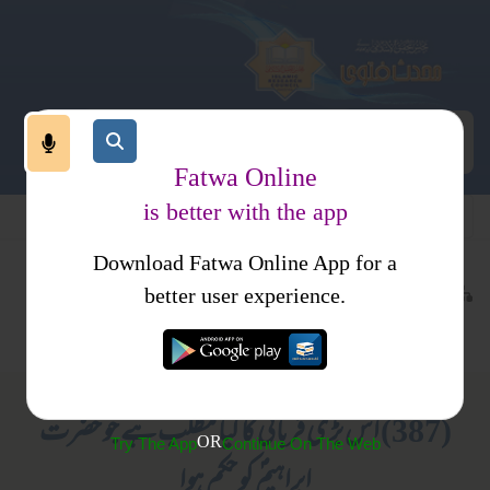
Fatwa Online
is better with the app
Download Fatwa Online App for a
عبادات
عمرہ اور حج
کتب فتاوی
better user experience.
جدید مسائل
فتاوی اصحاب الحدیث جلد2
(387) اس بڑی قربانی کا کیا مطلب ہے جو حضرت
OR
Try The App
Continue On The Web
ابراہیمؐ کو حکم ہوا