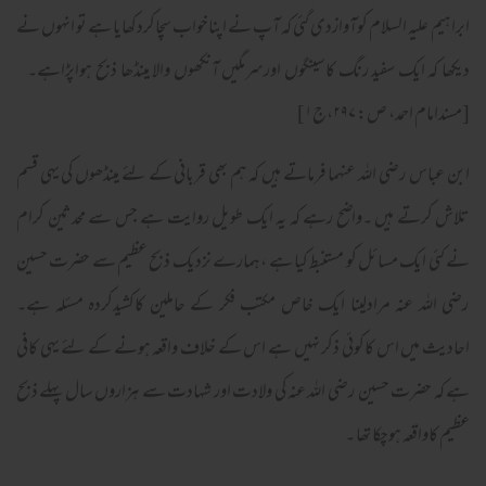
ابراہیم علیہ السلام کوآوازدی گئی کہ آپ نے اپناخواب سچاکردکھایا ہے تو انہوں نے
دیکھا کہ ایک سفید رنگ کاسینگوں اورسرمگیں آنکھوں والا مینڈھا ذبح ہواپڑاہے۔
[مسندامام احمد، ص: ۲۹۷،ج۱]
ابن عباس رضی اللہ عنہما فرماتے ہیں کہ ہم بھی قربانی کے لئے مینڈھوں کی یہی قسم
تلاش کرتے ہیں ۔واضح رہے کہ یہ ایک طویل روایت ہے جس سے محدثین کرام
نے کئی ایک مسائل کو مستنبط کیا ہے ،ہمارے نزدیک ذبح عظیم سے حضرت حسین
رضی اللہ عنہ مرادلینا ایک خاص مکتب فکر کے حاملین کاکشیدکردہ مسئلہ ہے۔
احادیث میں اس کاکوئی ذکر نہیں ہے اس کے خلاف واقعہ ہونے کے لئے یہی کافی
ہے کہ حضرت حسین رضی اللہ عنہ کی ولادت اور شہادت سے ہزاروں سال پہلے ذبح
عظیم کاواقعہ ہوچکا تھا ۔