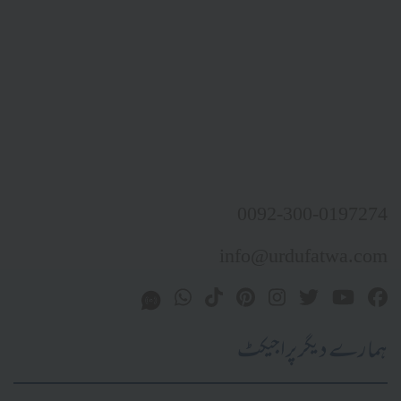
0092-300-0197274
info@urdufatwa.com
ہمارے دیگر پراجیکٹ