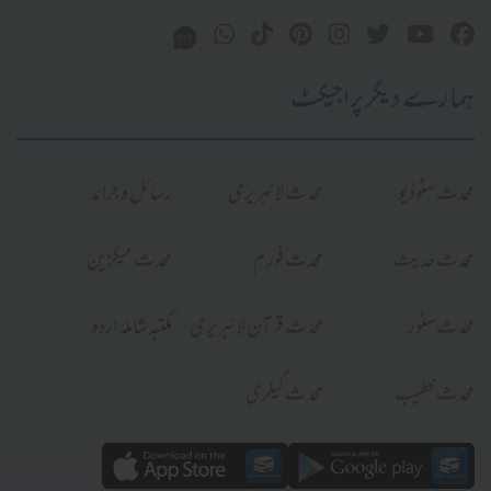
ہمارے دیگر پراجیکٹ
محدث سٹوڈیو
محدث لائبریری
رسائل و جرائد
محدث حدیث
محدث فورم
محدث میگزین
محدث سٹور
محدث قرآن لائبریری
مکتبہ شاملہ اردو
محدث خطیب
محدث گیلری