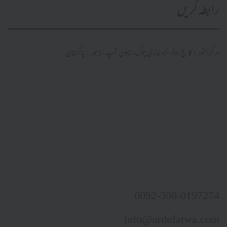
رابطہ کریں
مرکز النور: کالج روڈ، نزد غازی چوک، ٹاؤن شپ، لاہور ۔ پاکستان
0092-300-0197274
info@urdufatwa.com