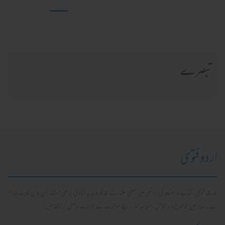
تبصرے
اردو فتویٰ
محدث فتویٰ، کتاب و سنت کی روشنی میں سلفی علما کے قدیم و جدید فتاویٰ پر مبنی مستند آن لائن پلیٹ فارم
ہے۔ صارفین موضوع وار تلاش، مطالعہ اور اپنے سوالات کے جوابات حاصل کر سکتے ہیں۔