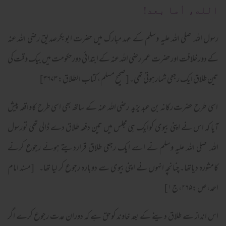
الله، أما بعد!
رسول اللہ صلی اللہ علیہ وسلم کے عہد مبارک میں حضرت ابوبکرصدیق رضی اللہ عنہ
کے دورخلافت اورحضرت عمر رضی اللہ عنہ کے ابتدائی دورحکومت میں بیک وقت کی
تین طلاق ایک رجعی شمارہوتی تھی۔[صحیح مسلم، کتاب الطلاق: ۳۶۷۳]
اسی طرح حضرت رکانہ بن عبد یزید رضی اللہ عنہ کے ساتھ بھی اسی طرح کاواقعہ پیش
آیا کہ اس نے اپنی بیوی کوایک ہی مجلس میں تین دفعہ طلاق دے ڈالی تھی تورسول
اللہ صلی اللہ علیہ وسلم نے اسے ایک رجعی طلاق قراردیتے ہوئے رجوع کرنے
کامشورہ دیاتھا۔چنانچہ انہوں نے اپنی بیوی سے دوبارہ رجوع کر لیا تھا۔ [مسند امام
احمد،ص :۲۶۵،ج ۱]
اس انداز سے طلاق دینے کے بعد خاوند کوحق ہے کہ دوران عدت رجوع کرے اگر