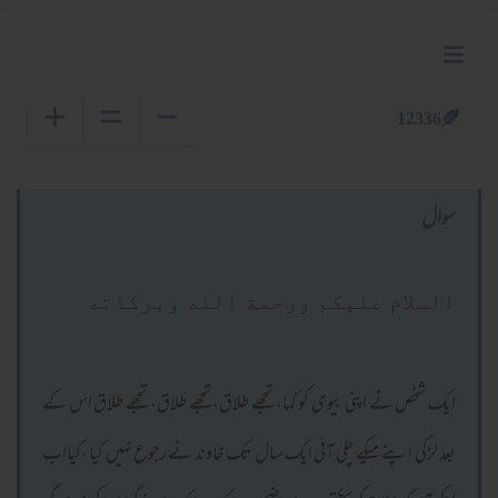
12336
سوال
السلام عليكم ورحمة الله وبركاته
ایک شخص نے اپنی بیوی کو کہا، تجھے طلاق، تجھے طلاق، تجھے طلاق اس کے
بعد لڑکی اپنے میکے چلی آئی ایک سال تک خاوند نے رجوع نہیں کیا ،کیااب