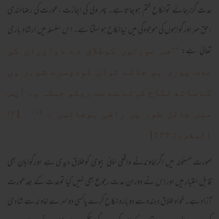
عدت گزرجائے تونکاح ختم ہوجاتا ہے۔ پھر ولی کی اجازت ،عورت کی رضامندی
،حق مہر اورگواہوں کی موجودگی میں نیانکاح ہو سکتا ہے۔ اس سلسلہ میں ارشاد باری
تعالیٰ ہے:
’’جب عورتوں کوطلاق دے دواوران کی
عدت پوری ہو جائے توان کودوسرے شوہر وں
کے ساتھ نکاح کرنے سے مت روکو جبکہ وہ آپس
میں جائز طور پر راضی ہوجائیں ۔ ‘‘ [۲/
البقرہ: ۲۳۲]
صورت مسئولہ میں اگرخاوندنے واقعی اپنی بیوی کوطلاق دیدی ہے اورگواہان بھی
قابل اعتبار ہیں اور اس نے دوران عدت رجوع بھی نہیں کیا توعدت کے بعدعورت
آزاد ہے۔ خواہ طلاق دہندہ سے دوبارہ نکاح کرے یاکسی دوسرے خاوند سے شادی