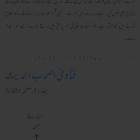
کرے ۔سوال سے پتہ چلتا ہے کہ اس کی عدت گزرچکی ہے اورخاوند نے دوران عدت
رجوع بھی نہیں کیا۔ایسے حالات میں عورت پرکسی قسم کادباؤ نہ ڈالاجائے ۔وہ نکاح
کرنے میں خودمختار ہے، بشرطیکہ وہ ولی کی سرپرستی میں رہتے ہوئے اسے سرانجام
دے ۔
ھذا ما عندي والله أعلم بالصواب
فتاویٰ اصحاب الحدیث
جلد:2 صفحہ:358
ابتدائے
صفحہ