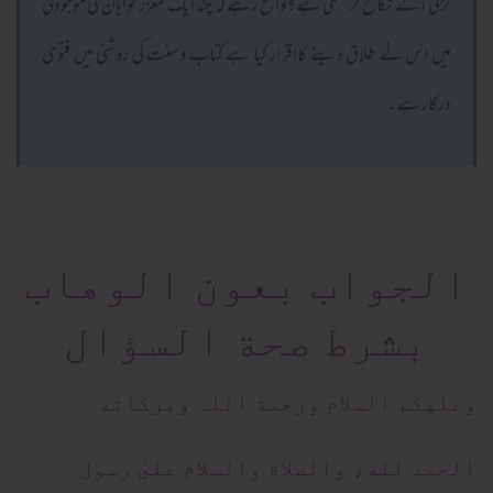
لڑکی آگے نکاح کرسکتی ہے؟ واضح رہے کہ چند ایک معزز گواہان کی موجودگی
میں اس نے طلاق دینے کااقرار کیا ہے کتاب وسنت کی روشنی میں فتویٰ
درکار ہے۔
الجواب بعون الوهاب
بشرط صحة السؤال
وعلیکم السلام ورحمة اللہ وبرکاته
الحمد لله، والصلاة والسلام علىٰ رسول