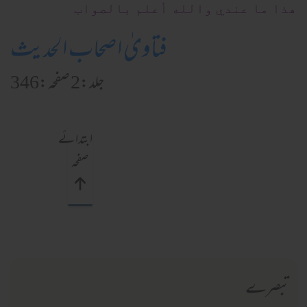
ھذا ما عندي والله أعلم بالصواب
فتاویٰ اصحاب الحدیث
جلد:2 صفحہ:346
ابتدائے
صفحہ
تبصرے