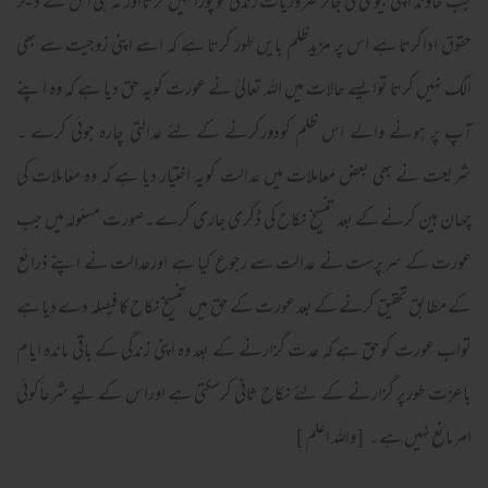
جب خاوند اپنی بیوی کی جائز ضروریات زندگی کوپورانہیں کرتااور نہ ہی اس کے دیگر
حقوق اداکرتا ہے اس پر مزیدظلم بایں طور کرتا ہے کہ اسے اپنی زوجیت سے بھی
الگ نہیں کرتا توایسے حالات میں اللہ تعالیٰ نے عورت کویہ حق دیا ہے کہ وہ اپنے
آپ پر ہونے والے اس ظلم کودورکرنے کے لئے عدالتی چارہ جوئی کرے ۔
شریعت نے بھی بعض معاملات میں عدالت کویہ اختیار دیا ہے کہ وہ معاملات کی
چھان بین کرنے کے بعد تنسیخ نکاح کی ڈگری جاری کرے ۔صورت مسئولہ میں جب
عورت کے سرپرست نے عدالت سے رجوع کیا ہے اورعدالت نے اپنے ذرائع
کے مطابق تحقیق کرنے کے بعد عورت کے حق میں تنسیخ نکاح کا فیصلہ دے دیا ہے
تواب عورت کوحق ہے کہ عدت گزارنے کے بعد وہ اپنی زندگی کے باقی ماندہ ایام
باعزت طورپر گزارنے کے لئے نکاح ثانی کرسکتی ہے اوراس کے لیے شرعاًکوئی
امر مانع نہیں ہے ۔ [واللہ اعلم ]