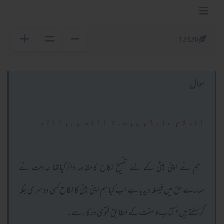
12320
سوال
السلام عليكم ورحمة الله وبركاته
ہم نے اپنی بیٹی کے لئے تنسیخ نکاح کامقدمہ دائرکیاتھا عدالت نے
ہمارے حق میں فیصلہ دیدیا ہے اب کیا ہم اپنی بیٹی کا نکاح کسی دوسری جگہ
کرسکتے ہیں؟ کتاب و سنت کے مطابق فتویٰ درکار ہے۔