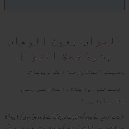
الجواب بعون الوهاب
بشرط صحة السؤال
وعلیکم السلام ورحمة اللہ وبرکاته
الحمد لله، والصلاة والسلام علىٰ رسول
الله، أما بعد!
شریعت اسلامیہ نے خاوند کواس بات کاپابند کیا ہے کہ وہ اپنی بیوی کونان ونفقہ