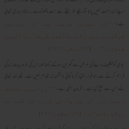
اوردیگر ضروریات زندگی فراہم کرے اوراگروہ اس ذمہ داری سے عہدہ برآ ہونے کی
اپنے اندرہمت نہیں پاتا تواچھے طریقے سے اسے چھوڑدے ۔ارشاد باری تعالیٰ
ہے:
’’تم معروف طریقہ سے ان عورتوں
کوگھروں میں رکھویااچھے طریقہ سے انہیں
چھوڑدو‘‘۔ [۲/البقرہ:۲۳۱]
بیوی کوتکلیف دینے کی غرض سے گھرمیں روکے رکھنا اور اس کی ضروریات زندگی
فراہم کرنے سے راہ فرار اختیارکرنا کوئی دانشمندانہ اقدام نہیں ہے۔ بلکہ اللہ تعالیٰ
نے اس سے منع کیا ہے ۔ فرمان الٰہی ہے:
’’اورانہیں تکلیف
دینے اور ان پرزیادتی کرنے کے لئے مت
روکے رکھو‘‘۔ [۲/البقرہ:۲۳۱]