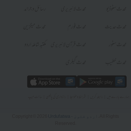
محدث سٹوڈیو
محدث لائبریری
رسائل و جرائد
محدث حدیث
محدث فورم
محدث میگزین
محدث سٹور
محدث قرآن لائبریری
مکتبہ شاملہ اردو
محدث خطیب
محدث گیلری
|
|
|
|
ہمارے بارے میں
رابطہ کریں
شرائط و ضوابط
رازداری کی پالیسی
سائٹ میپ
Urdufatwa - اردو فتویٰ
Copyright © 2026
. All Rights
Reserved.