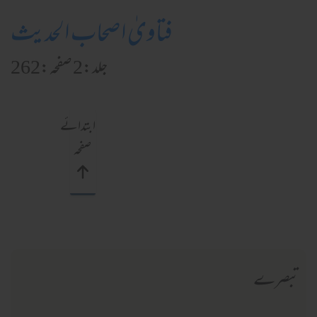
فتاویٰ اصحاب الحدیث
جلد:2 صفحہ:262
ابتدائے
صفحہ
تبصرے