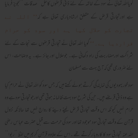
گویااللہ تعالیٰ نے سود کے خاتمہ کے لئے ذاتی قرضوں کاحل ’’صدقات ‘‘تجویز فرمایا
ہے اورتجارتی قرض کے متعلق ارشادباری تعالیٰ ہے کہ
’’ اللہ نے
تجارت کو حلال کیا ہے اور سود کو حرام
گویا اللہ تعالیٰ نے تجارتی قرضوں سے نجات کے لئے
قراردیا ہے۔‘‘
شراکت اورمضاربت کی راہ دکھائی ہے۔ جوحلال اور جائز ہے۔ یہ وضاحت، اس
لئے ضروری تھی کہ آج بہت سے مسلمان
سودخور یہودیوں کی نمایندگی کرتے ہوئے کہتے ہیں کہ جس سود کو اللہ تعالیٰ نے حرام کیا
ہے وہ ذاتی قرضے ہیں۔ جن کی شرح سود بہت ظالمانہ ہوتی تھی اورجوتجارتی سودہے وہ
حرام نہیں کیونکہ اس وقت تجارتی قرض لینے دینے کا رواج نہیں تھا حالانکہ نزول
قرآن کے وقت تجارتی سود موجود تھا اور سود کی حرمت سے قبل حضرت عباس رضی
اللہ عنہ تجارتی سود کا کاروبا رکرتے تھے ۔اس کے علاوہ قرآن کریم میں لفظ ’’ربوا‘‘