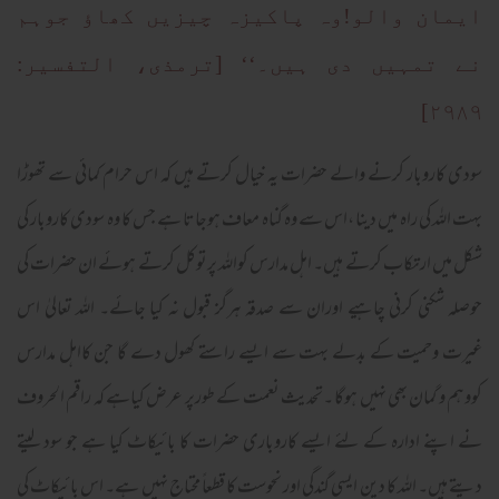
ایمان والو!وہ پاکیزہ چیزیں کھاؤ جوہم
نے تمہیں دی ہیں۔‘‘ [ترمذی، التفسیر:
۲۹۸۹]
سودی کاروبار کرنے والے حضرات یہ خیال کرتے ہیں کہ اس حرام کمائی سے تھوڑا
بہت اللہ کی راہ میں دینا ،اس سے وہ گناہ معاف ہوجاتا ہے جس کا وہ سودی کاروبار کی
شکل میں ارتکاب کرتے ہیں۔ اہل مدارس کواللہ پرتوکل کرتے ہوئے ان حضرات کی
حوصلہ شکنی کرنی چاہیے اوران سے صدقہ ہرگز قبول نہ کیا جائے۔ اللہ تعالیٰ اس
غیرت وحمیت کے بدلے بہت سے ایسے راستے کھول دے گا جن کااہل مدارس
کووہم و گمان بھی نہیں ہوگا ۔تحدیث نعمت کے طورپر عرض کیاہے کہ راقم الحروف
نے اپنے ادارہ کے لئے ایسے کاروباری حضرات کا بائیکاٹ کیا ہے جو سود لیتے
دیتے ہیں۔ اللہ کا دین ایسی گندگی اور نحوست کا قطعاً محتاج نہیں ہے۔ اس بائیکاٹ کی