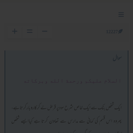
12227
سوال
السلام عليكم ورحمة الله وبركاته
ایک شخص بنک سے ایک خاص شرح سودپر قرض لے کرکاروبارکرتا ہے،
پھروہ اس قسم کی کمائی سے مدارس سے تعاون کرتا ہے کیاایسے شخص