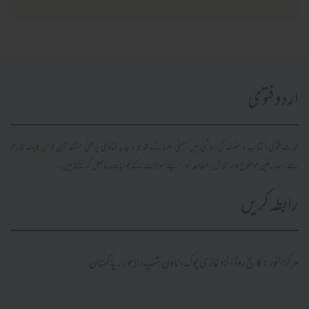
اردو فتویٰ
محدث فتویٰ، کتاب و سنت کی روشنی میں سلفی علما کے قدیم و جدید فتاویٰ پر مبنی مستند آن لائن پلیٹ فارم
ہے۔ صارفین موضوع وار تلاش، مطالعہ اور اپنے سوالات کے جوابات حاصل کر سکتے ہیں۔
رابطہ کریں
مرکز النور: کالج روڈ، نزد غازی چوک، ٹاؤن شپ، لاہور ۔ پاکستان