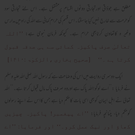
مطلق ہے جوذاتی اورتجارتی دونوں اقسام پرمشتمل ہے۔ اس لئے تجارتی سود
کوحرمت سے خارج نہیں کیا جا سکتا۔ اس قسم کی حرام کمائی سے اللہ کی راہ میں مدارس
وغیر ہ کاتعاون کرنابھی حرام ہے۔ کیونکہ فرمان نبوی ہے:
’’اللہ
تعالیٰ صرف پاکیزہ کمائی سے ہی صدقہ قبول
کرتا ہے ۔‘‘ [صحیح بخاری ،الزکوٰۃ :۱۴۱۰]
ایک دوسری روایت میں اس کی وضاحت ہے کہ رسول اللہ صلی اللہ علیہ وسلم
نے فرمایا :’’اے لوگو!اللہ پاک ہے اوروہ صرف پاک مال قبول کرتا ہے۔‘‘ اللہ
تعالیٰ نے اہل ایمان کوبھی اسی بات کاحکم دیا ہے جس کااس نے اپنے رسولوں
کوحکم دیا، چنانچہ فرمایا:
’’اے پیغمبر! پاکیزہ چیزیں
کھاؤ اور نیک عمل کرو۔‘‘ اور فرمایا: ’’اے