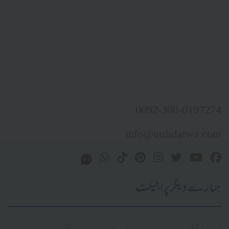
0092-300-0197274
info@urdufatwa.com
ہمارے دیگر پراجیکٹ