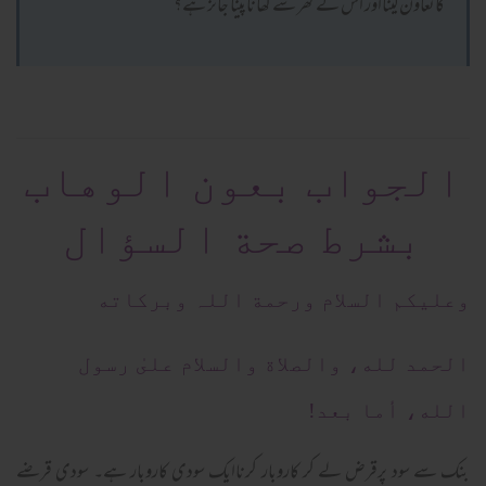
کاتعاون لینااور اس کے گھر سے کھاناپینا جائز ہے؟
الجواب بعون الوهاب
بشرط صحة السؤال
وعلیکم السلام ورحمة اللہ وبرکاته
الحمد لله، والصلاة والسلام علىٰ رسول
الله، أما بعد!
بنک سے سود پرقرض لے کر کاروبار کرناایک سودی کاروبار ہے۔ سودی قرضے