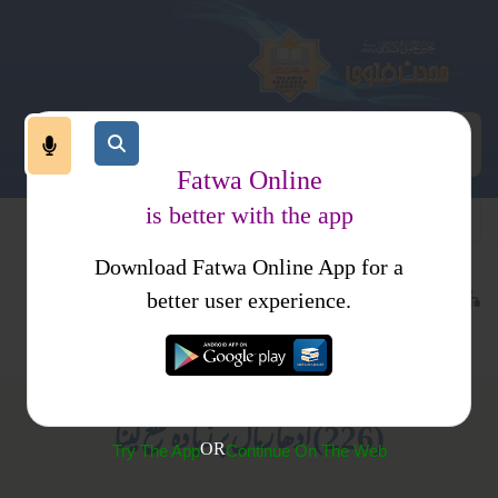
Fatwa Online
is better with the app
Download Fatwa Online App for a
معاملات
مالی معاملات
کتب فتاوی
better user experience.
خرید وفروخت
فتاوی اصحاب الحدیث جلد2
(226) ادھار مال پر زیادہ نفع لینا
OR
Try The App
Continue On The Web