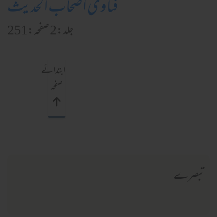
فتاویٰ اصحاب الحدیث
جلد:2 صفحہ:251
ابتدائے
صفحہ
تبصرے