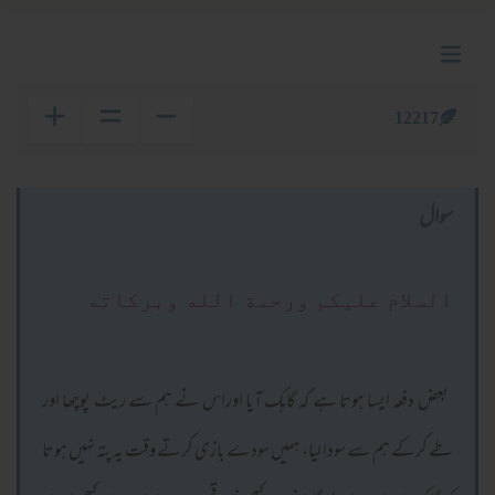
12217
سوال
السلام عليكم ورحمة الله وبركاته
بعض دفعہ ایسا ہوتا ہے کہ گاہک آیا اوراس نے ہم سے ریٹ پوچھا اور
طے کرکے ہم سے سودا لیا، ہمیں سودے بازی کرتے وقت یہ پتہ نہیں ہوتا