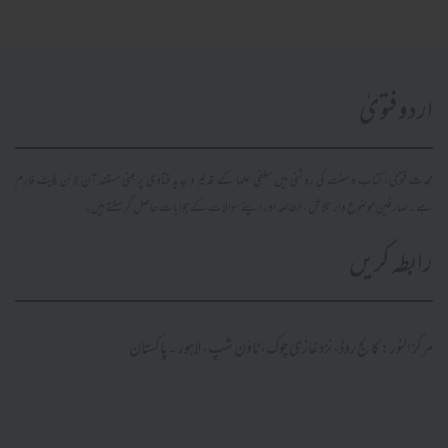
اردو فتویٰ
محدث فتویٰ، کتاب و سنت کی روشنی میں سلفی علما کے قدیم و جدید فتاویٰ پر مبنی مستند آن لائن پلیٹ فارم
ہے۔ صارفین موضوع وار تلاش، مطالعہ اور اپنے سوالات کے جوابات حاصل کر سکتے ہیں۔
رابطہ کریں
مرکز النور: کالج روڈ، نزد غازی چوک، ٹاؤن شپ، لاہور ۔ پاکستان