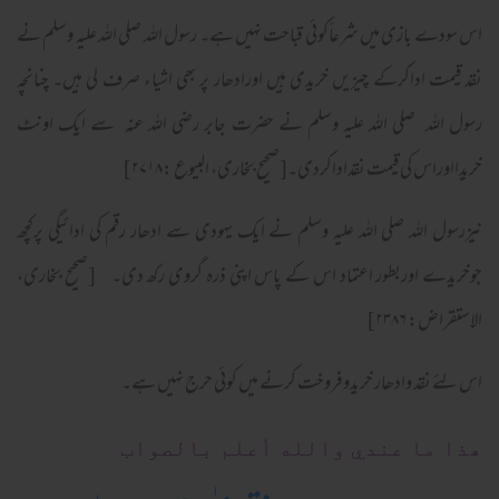
اس سودے بازی میں شرعاًکوئی قباحت نہیں ہے۔ رسول اللہ صلی اللہ علیہ وسلم نے
نقد قیمت اداکرکے چیزیں خریدی ہیں اورادھار پر بھی اشیاء صرف لی ہیں۔ چنانچہ
رسول اللہ صلی اللہ علیہ وسلم نے حضرت جابر رضی اللہ عنہ سے ایک اونٹ
خریدااوراس کی قیمت نقداداکردی۔[صحیح بخاری، البیوع :۲۷۱۸]
نیزرسول اللہ صلی اللہ علیہ وسلم نے ایک یہودی سے ادھار رقم کی ادائیگی پرکچھ
جوخریدے اوربطور اعتماد اس کے پاس اپنی ذرہ گروی رکھ دی۔ [صحیح بخاری،
الاستقراض: ۲۳۸۶]
اس لئے نقد وادھار خریدوفروخت کرنے میں کوئی حرج نہیں ہے۔
ھذا ما عندي والله أعلم بالصواب