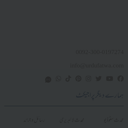
0092-300-0197274
info@urdufatwa.com
ہمارے دیگر پراجیکٹ
محدث سٹوڈیو
محدث لائبریری
رسائل و جرائد