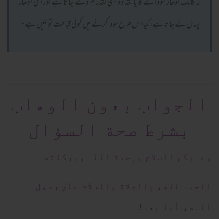
کہ گاہک ادھار سودا لے گا یا نقد وہ کبھی نقدرقم دے جاتا ہے اورکبھی ادھار
پرمال لے جاتا ہے، کیا اس طرح سودا کرنے میں کوئی قباحت تونہیں ہے؟
الجواب بعون الوهاب
بشرط صحة السؤال
وعلیکم السلام ورحمة اللہ وبرکاته
الحمد لله، والصلاة والسلام علىٰ رسول
الله، أما بعد!