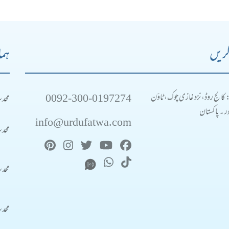
کریں
ہما
0092-300-0197274
محد
: کالج روڈ، نزد غازی چوک، ٹاؤن
 ۔ پاکستان
info@urdufatwa.com
محد
محد
محد