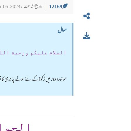
12169
تاریخ اشاعت : 2024-05-25
سوال
السلام عليكم ورحمة الل
موجودہ دور میں زکوٰۃ کے لئے سونے چاندی کانص
الجوا