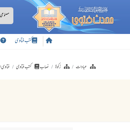
کتب فتاوی
س
عبادات
زکوۃ
نصاب
کتب فتاوی
فتاوی ا