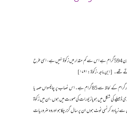
ایک اوقیہ چالیس درہم کاہوتا ہے اس طرح دوصد درہم سے کم میں زکوٰۃ نہیں ایک درہم کا وزن 2.97گرام ہے ۔اس طرح دوصددرہم کاوزن 594گرام ہے اس سے کم مقدار میں زکوٰۃ نہیں ہے، اسی طرح
ے۔ [ابن ماجہ ،زکوٰۃ :۱۷۹۱]
تولہ ماشہ کے اعتبار سے چاندی کانصاب ساڑھے باون تولے اور گرام کے لحاظ سے 594گرام ہے ۔سونے کانصاب ساڑھے سات تولہ اورگرام کے لحاظ سے 85گرام ہے۔ اس نصاب پر چالیسواں حصہ یا
دی ڈھیلے کی شکل میں ہویازیورات کی صورت میں ہوں ،ان میں زکوٰۃ
 زیادہ کرنسی نوٹ ہوں ان پر سال گزر چکاہو اوروہ ضروریات