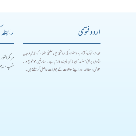
اردو فتویٰ
رابطہ 
محدث فتویٰ، کتاب و سنت کی روشنی میں سلفی علما کے قدیم و جدید
مرکز النور
فتاویٰ پر مبنی مستند آن لائن پلیٹ فارم ہے۔ صارفین موضوع وار
شپ، لاہور
تلاش، مطالعہ اور اپنے سوالات کے جوابات حاصل کر سکتے ہیں۔