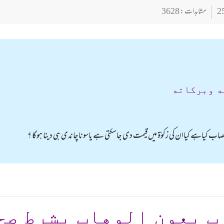
مشاہدات : 3628
ه وبركاته
اب کیاہے کیاان کی زکوٰۃ میں قیمت دی جاسکتی ہے یاسوناچاندی ہی دینا ہوگا ؟
ب بعون الوهاب بشرط صح