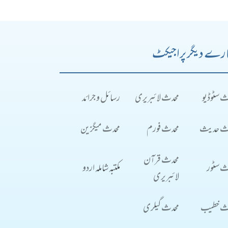
رے دیگر پراجیکٹ
ث سٹوڈیو
محدث لائبریری
رسائل و جرائد
ث حدیث
محدث فورم
محدث میگزین
محدث قرآن
ث سٹور
مکتبہ شاملہ اردو
لائبریری
ث خطیب
محدث گیلری