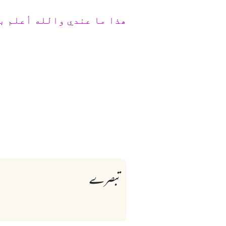
ھذا ما عندي والله أعلم ب
تبصرے