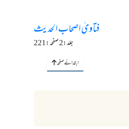
فتاویٰ اصحاب الحدیث
جلد:2 صفحہ:221
ابتدائے صفحہ