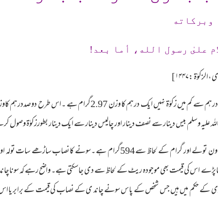
 وبرکاته
م علىٰ رسول الله، أما بعد!
زکوٰۃ :۱۴۴۷]
علیہ وسلم بیس دینار سے نصف دینار اور چالیس دینار سے ایک دینار بطورزکوٰۃ وصول کرتے تھ
ٰۃ دیناپڑے اس کی قیمت بھی موجودہ ریٹ کے لحاظ سے دی جاسکتی ہے۔ واضح رہے کہ سوناچان
ی کے حکم میں ہیں جس شخص کے پاس سونے چاند ی کے نصاب کی قیمت کے برابر یااس سے