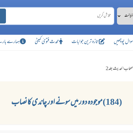
وال پوچھیں
تازہ ترین جوابات
محدث فتویٰ کمیٹی
ہمارے بارے
صحاب الحدیث جلد2
(184) موجودہ دور میں سونے اور چاندی کا نصاب