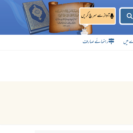
آواز سے سرچ کریں
 میں
رہنمائے صارف