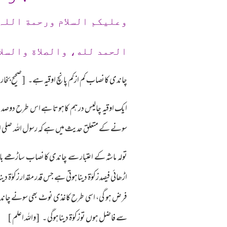
وعلیکم السلام ورحمة اللہ
الحمد لله، والصلاة والسلا
چاندی کانصاب کم ازکم پانچ اوقیہ ہے۔ [صحیح بخاری ،ال
سونے کے متعلق حدیث میں ہے کہ رسول اللہ صلی اللہ 
اڑھائی فیصد زکوٰۃ دیناہوتی ہے جس قدر مقدار زکو
فرض ہو گی، اسی طرح کاغذی نوٹ بھی سونے چاند
سے فاضل ہوں توزکوٰۃ دیناہوگی ۔ [واللہ اعلم ]