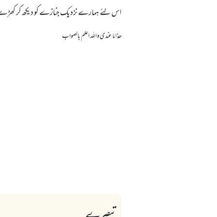
اس لئے ہمارے نزدیک جنازے کو دیکھ کر کھڑے ہ
ھذا ما عندی واللہ اعلم بالصواب
تبصرے