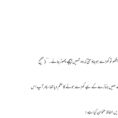
 تو کھڑے ہوجاؤ حتی کہ وہ تمہیں پیچھے چھوڑ جائے۔’’ (صحیح
ہﷺ نے ہمیں جنازے کے لیے کھڑے ہونے کا حکم دیا تھا ،پھر آپ اس
یں الفاظ عنوان کیا ہے: