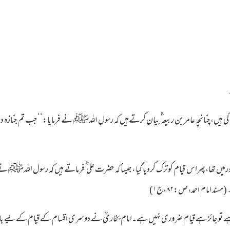
یں،چنانچہ عامر بن ربیعہ ؓ بیان کرتےہیں کہ رسول اللہﷺ نے فرمایا:‘‘جب تم جنازہ دیکھو
 دورمیں تھا،پھراس قیام کوترک کردیا گیا ،جیسا کہ حضرت علی ؓ فرماتے ہیں کہ رسول الل
مسند امام احمد،ص:۸۲،ج۱)
ا رہے تو جائز ہے قیام ضروری نہیں ہے۔امام بخاریؒ نے دوسری اقسام کے قیام کےلیے با