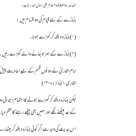
الحمد لله، والصلاة والسلام علىٰ رسول الله، أما بعد!
جنازے کےلئے قیام کی دواقسام ہیں :
(۱)جنازہ دیکھ کر کھڑے ہونا۔
(۲)جنازے کے ہمراہ جانے والے کھڑے رہیں ۔
امام بخاریؒ نے دونوں قسم کے لیے احادیث پیش کی ہ
بخاری،الجنائز :۱۳۰۷)
لیکن جنازہ دیکھ کر کھڑے ہونے کا اہتمام ابتدائی
کےبعد بیٹھنے لگے اور ہمیں بھی بیٹھے رہنے کا حکم دیا۔ (
اس حدیث کی وجہ سے اگر کوئی جنازہ دیکھ کر بیٹھ