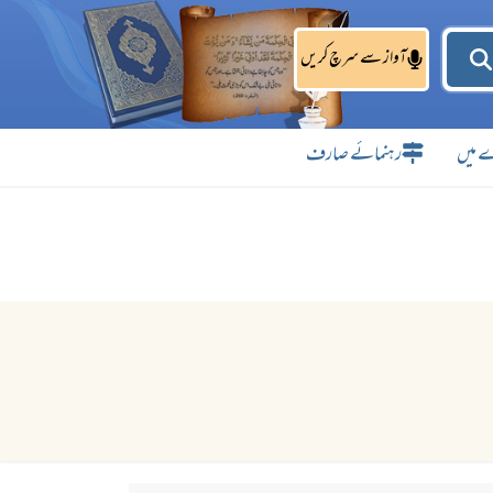
آواز سے سرچ کریں
 میں
رہنمائے صارف