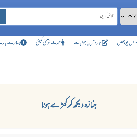
وال پوچھیں
تازہ ترین جوابات
محدث فتویٰ کمیٹی
ہمارے بارے
جنازہ دیکھ کر کھڑے ہونا