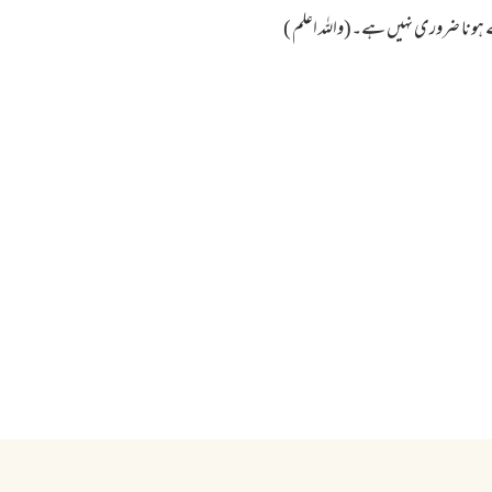
ونا ضروری نہیں ہے۔(واللہ اعلم )