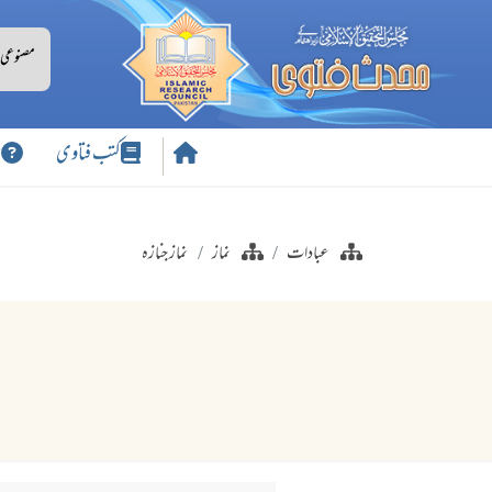
کتب فتاوی
س
عبادات
نماز
نماز جنازہ