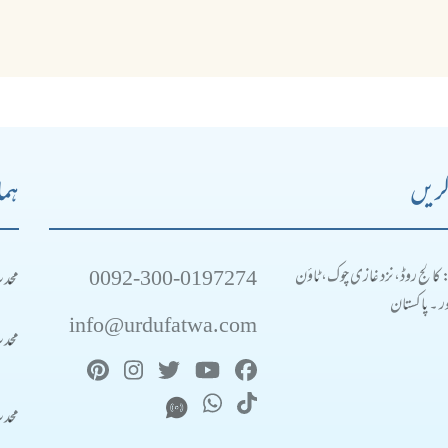
کریں
ہما
0092-300-0197274
محد
: کالج روڈ، نزد غازی چوک، ٹاؤن
 ۔ پاکستان
info@urdufatwa.com
محد
محد