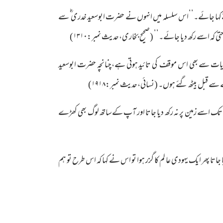
کہا جائے۔’’اس سلسلہ میں انہوں نے حضرت ابوسعید خدری ؓ سے
ہ اسے رکھ دیا جائے۔’’ (صحیح بخاری،حدیث نمبر:۱۳۱۰)
وایات سے بھی اس موقف کی تائید ہوتی ہے،چنانچہ حضرت ابوسعید
 قبل بیٹھ گئے ہوں۔ (نسائی،حدیث نمبر:۱۹۱۸)
اسے زمین پر نہ رکھ دیا جاتا اور آپ کےساتھ لوگ بھی کھڑے
 ایک یہودی عا لم کا گزر ہوا تو اس نے کہا کہ اس طرح تو ہم