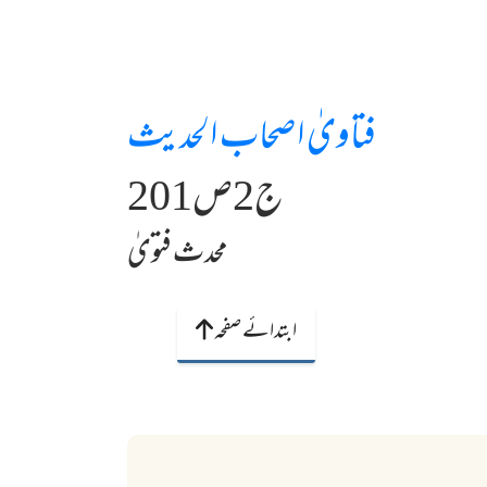
فتاویٰ اصحاب الحدیث
ج2ص201
محدث فتویٰ
ابتدائے صفحہ