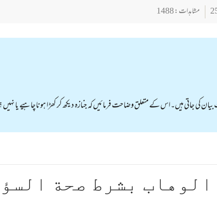
مشاہدات : 1488
ان کی جاتی ہیں۔اس کے متعلق وضاحت فرمائیں کہ جنازہ دیکھ کر کھڑا ہوناچاہیے یا نہیں ؟
الوهاب بشرط صحة السؤ