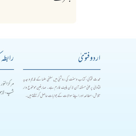
اردو فتویٰ
رابطہ 
محدث فتویٰ، کتاب و سنت کی روشنی میں سلفی علما کے قدیم و جدید
مرکز النور
فتاویٰ پر مبنی مستند آن لائن پلیٹ فارم ہے۔ صارفین موضوع وار
شپ، لاہور
تلاش، مطالعہ اور اپنے سوالات کے جوابات حاصل کر سکتے ہیں۔