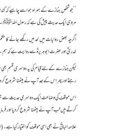
‘‘جو شخص جنازے کے ہمراہ ہو اسے چاہیے کہ کند
مروی ایک حدیث پیش کی ہے کہ رسول اللہﷺ نے فرمای
اگرچہ بعض روایات میں لحد میں رکھے جانے کا حک
خدریؓ اور حضرت ابوہریرہؓ سےروایت ہے کہ ہم نے 
لیکن جنازے کےلئے قیام کی یہ دوسری قسم بھی 
رہتے اور پھر اس کےبعد آپ نے بیٹھنا شروع کردیا اور 
اس موقف کی وضاحت ایک دوسری حدیث سے بھی ہوتی
کرتے ہیں تب آپ نے بیٹھنا شروع کردیا اور فرمایا :‘‘
علامہ البانیؒ نے بھی اسی موقف کو اختیار کیا ہے۔ (اح