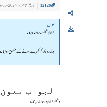
12126
تاریخ اشاعت : 2024-05-25
سوال
السلام عليكم ورحمة الله وبركاته
جنازہ دیکھ کر کھڑے ہونے کے متعلق روایات بی
الجواب بعون 
وعلیکم السلام ورحمة اللہ وبرکاته!