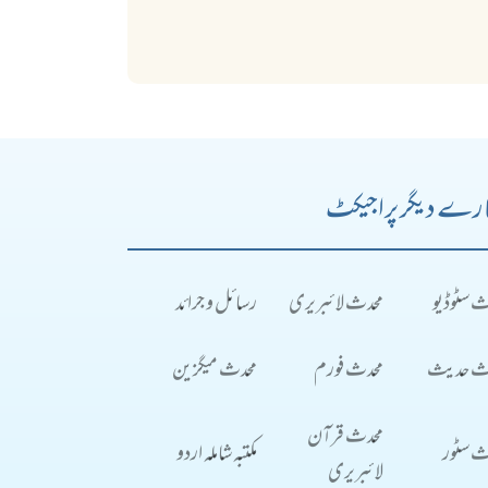
رے دیگر پراجیکٹ
ث سٹوڈیو
محدث لائبریری
رسائل و جرائد
ث حدیث
محدث فورم
محدث میگزین
محدث قرآن
ث سٹور
مکتبہ شاملہ اردو
لائبریری