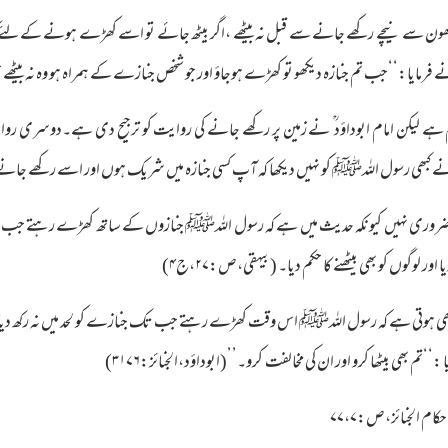
ھون سے نیچے رکھے جانے سے قبل نہ بیٹھے ،اگر بیٹھ جائے تو اسے کھڑے ہونے کےلئے
ا:‘‘جب تم جنازہ دیکھو تو کھڑے ہوجاؤ اور جو شخص جنازے کے ہمراہ ہو وہ نہ بیٹھے حتی ک
م ہے لیکن امام ابوداؤد ؒ نے زمین پر رکھے جانے کی روایت کو ترجیح دی ہے۔دوسری ر
کبھی رسول اللہﷺ کو نہیں دیکھا کہ آپ کسی جنازہ میں شریک ہوں اور اسے رکھے جانے سے
ضروری نہیں کیونکہ حدیث میں ہے کہ رسول اللہﷺ جنازوں کے ساتھ کھڑے رہتے جب تک 
لوگوں کو بھی بیٹھنے کا حکم دیا۔ (بیہقی،ص:۲۷،ج۴)
 ہے کہ رسول اللہﷺ اس وقت کھڑے رہتے جب تک جنازے کو لحد میں نہ رکھ دیا جاتا پھر
تم بھی بیٹھا کرو اور ان کی مخالفت کرو۔’’(ابوداؤد،الجنائز:۳۱۷۶)
کام الجنائز،ص:۷۷،۷