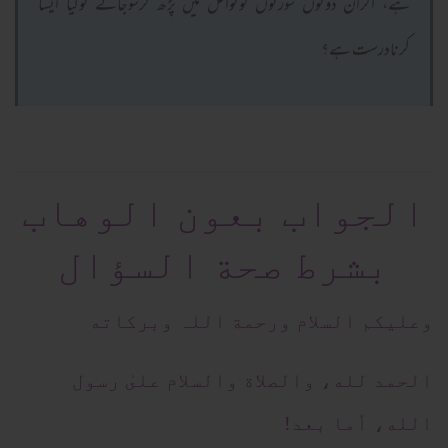
ہے، اگران دونوں سورتوں کونوافل میں پڑھ کرسوجائے توکیا ایسا
کرنادرست ہے؟
الجواب بعون الوهاب
بشرط صحة السؤال
وعلیکم السلام ورحمة اللہ وبرکاته
الحمد لله، والصلاة والسلام علىٰ رسول
الله، أما بعد!