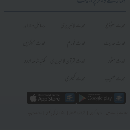
ہمارے دیگر پراجیکٹ
محدث سٹوڈیو
محدث لائبریری
رسائل و جرائد
محدث حدیث
محدث فورم
محدث میگزین
محدث سٹور
محدث قرآن لائبریری
مکتبہ شاملہ اردو
محدث خطیب
محدث گیلری
|
|
|
|
ہمارے بارے میں
رابطہ کریں
شرائط و ضوابط
رازداری کی پالیسی
سائٹ میپ