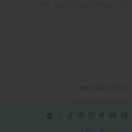
مرکز النور: کالج روڈ، نزد غازی چوک، ٹاؤن شپ، لاہور ۔ پاکستان
0092-300-0197274
info@urdufatwa.com