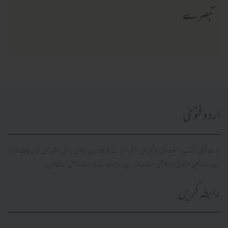
تبصرے
اردو فتویٰ
محدث فتویٰ، کتاب و سنت کی روشنی میں سلفی علما کے قدیم و جدید فتاویٰ پر مبنی مستند آن لائن پلیٹ فارم
ہے۔ صارفین موضوع وار تلاش، مطالعہ اور اپنے سوالات کے جوابات حاصل کر سکتے ہیں۔
رابطہ کریں