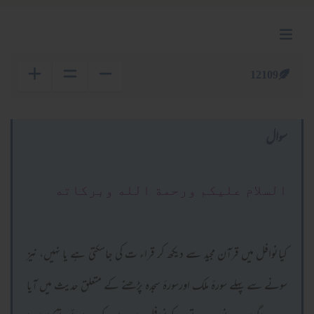
12109
سوال
السلام عليكم ورحمة الله وبركاته
کیانوافل میں قرآن مجید سے دیکھ کر قراء ت کی جاسکتی ہے یا نہیں، نیز
سونے سے پہلے سورۂ ملک اورسورۂ سجدہ پڑھنے کے متعلق حدیث میں آیا