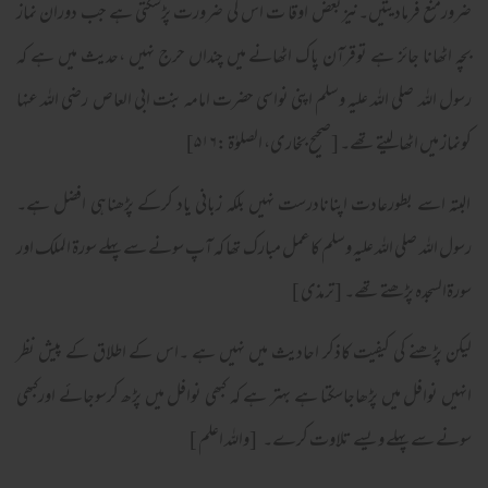
ضرورمنع فرمادیتیں۔نیزبعض اوقا ت اس کی ضرورت پڑسکتی ہے جب دوران نماز
بچہ اٹھانا جائز ہے توقرآن پاک اٹھانے میں چنداں حرج نہیں ،حدیث میں ہے کہ
رسول اللہ صلی اللہ علیہ وسلم اپنی نواسی حضرت امامہ بنت ابی العاص رضی اللہ عنہا
کونماز میں اٹھالیتے تھے۔ [صحیح بخاری، الصلوٰۃ :۵۱۶]
البتہ اسے بطورعادت اپنانادرست نہیں بلکہ زبانی یاد کرکے پڑھناہی افضل ہے۔
رسول اللہ صلی اللہ علیہ وسلم کاعمل مبارک تھا کہ آپ سونے سے پہلے سورۃ الملک اور
سورۃالسجدہ پڑھتے تھے۔ [ترمذی ]
لیکن پڑھنے کی کیفیت کاذکر احادیث میں نہیں ہے ۔اس کے اطلاق کے پیش نظر
انہیں نوافل میں پڑھاجاسکتا ہے بہتر ہے کہ کبھی نوافل میں پڑھ کرسوجائے اورکبھی
سونے سے پہلے ویسے تلاوت کرے۔ [واللہ اعلم ]