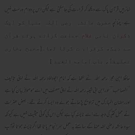
نماز میں قرآن پاک سے دیکھ کر قراء ت کی جاسکتی ہے لیکن اس پردوام درست نہیں
ہے، چنانچہ
حضرت عائشہ رضی اللہ عنہا کو ایک
ذکوان نامی غلام جماعت کراتے ہوئے قرآن
سے دیکھ کرقراء ت کرتا تھا۔[صحیح بخاری
تعلیقاً، باب امامۃ العبد ]
حافظ ابن حجر رحمہ اللہ نے لکھا ہے کہ امام ابوداؤد رحمہ اللہ نے اپنی تالیف
’’المصاحب‘‘ اور ابن ابی شیبہ رحمہ اللہ نے اپنی مصنف میں اسے موصولاً بیان کیا ہے
اوررمضان المبارک میں تراویح پڑھاتے ہوئے وہ ایسا کرتے تھے، بعض حضرات
نے عمل کثیرکی وجہ سے اسے ناپسند کیا ہے لیکن اس کی کوئی حیثیت نہیں ہے کیونکہ
سیدہ عائشہ رضی اللہ عنہا کے سامنے یہ عمل سرانجام پاتا تھا اگرناپسند ہوتا توآپ