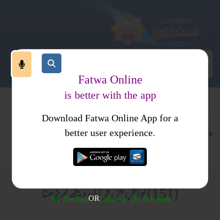
Fatwa Online
is better with the app
Download Fatwa Online App for a
عبادات
نماز
کتب فتاوی
better user experience.
نوافل وسنن
فتاوی اصحاب الحدیث جلد2
(151) نوافل میں قرآن دیکھ کر پڑھنا
OR
Try The App
Continue On The Web