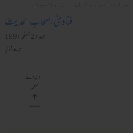
ھذا ما عندي والله أعلم بالصواب
فتاویٰ اصحاب الحدیث
جلد:2 صفحہ:189
محدث فتویٰ
ابتدائے
صفحہ