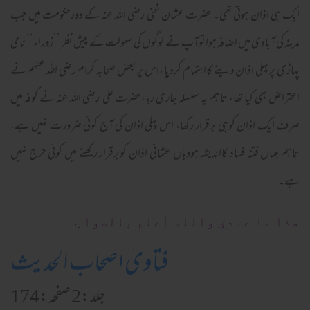
ایک ہی اذان ہوتی تھی۔ حضرت عثمان غنی رضی اللہ عنہ کے دورحکومت میں جب
مدینہ کی آبادی میں اضافہ ہواتوآپ نے لوگوں کی سہولت کے پیش نظر ’’زوراء‘‘ نامی
پہاڑی پر پہلی اذان دینے کااہتمام کردیا ،اس پر بعض صحابہ کرام رضی اللہ عنہم نے
اعتراض بھی کیا تھا، تاہم یہ سلسلہ جاری رہا ،حضرت علی رضی اللہ عنہ نے کوفہ میں
صرف ایک اذان کوہی برقرار رکھا، اس پہلی اذان کی آج کوئی ضرورت نہیں ہے،
تاہم جہاں فتنہ فساد کااندیشہ ہووہاں عثمانی اذان کوبرقرار رکھنے میں کوئی حرج نہیں
ہے۔
ھذا ما عندي والله أعلم بالصواب
فتاویٰ اصحاب الحدیث
جلد:2 صفحہ:174