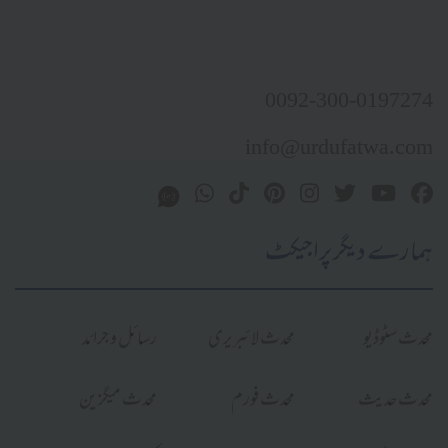
0092-300-0197274
info@urdufatwa.com
ہمارے دیگر پراجیکٹ
محدث سٹوڈیو
محدث لائبریری
رسائل و جرائد
محدث حدیث
محدث فورم
محدث میگزین