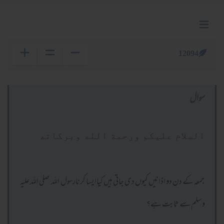
12094
سوال
السلام عليكم ورحمة الله وبركاته
جمعہ کے دن دو اذانیں کیوں دی جاتی ہیں کیاایسا کرنارسول اللہ صلی اللہ علیہ
وسلم سے ثابت ہے؟