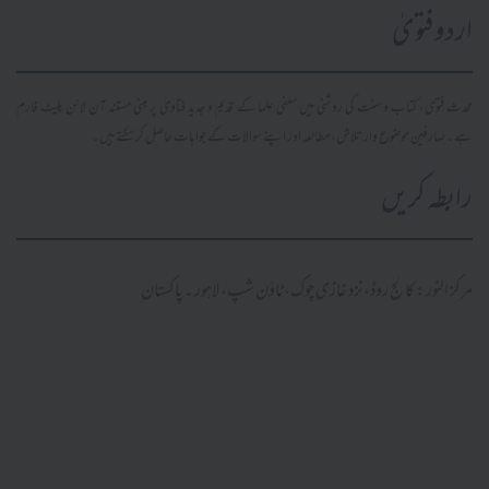
اردو فتویٰ
محدث فتویٰ، کتاب و سنت کی روشنی میں سلفی علما کے قدیم و جدید فتاویٰ پر مبنی مستند آن لائن پلیٹ فارم
ہے۔ صارفین موضوع وار تلاش، مطالعہ اور اپنے سوالات کے جوابات حاصل کر سکتے ہیں۔
رابطہ کریں
مرکز النور: کالج روڈ، نزد غازی چوک، ٹاؤن شپ، لاہور ۔ پاکستان