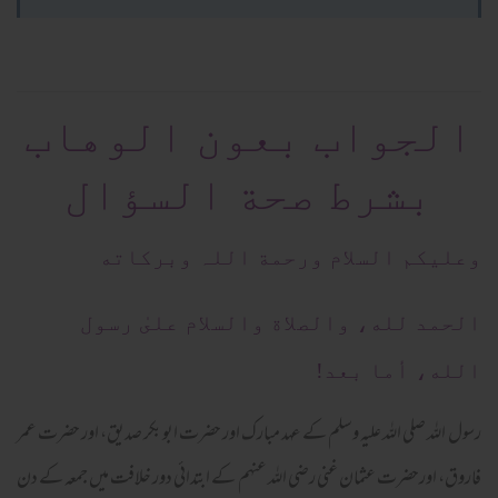
الجواب بعون الوهاب
بشرط صحة السؤال
وعلیکم السلام ورحمة اللہ وبرکاته
الحمد لله، والصلاة والسلام علىٰ رسول
الله، أما بعد!
رسول اللہ صلی اللہ علیہ وسلم کے عہد مبارک اور حضرت ابو بکر صدیق، اور حضرت عمر
فاروق، اورحضرت عثمان غنی رضی اللہ عنہم کے ابتدائی دور خلافت میں جمعہ کے دن