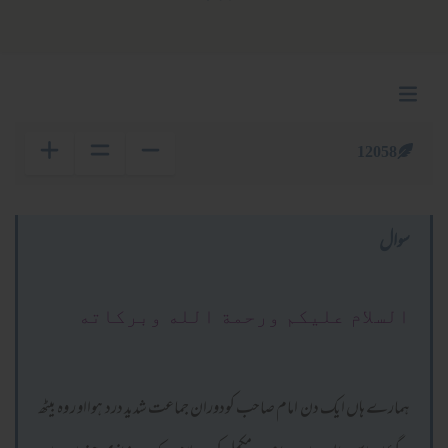
12058
سوال
السلام عليكم ورحمة الله وبركاته
ہمارے ہاں ایک دن امام صاحب کودوران جماعت شدید درد ہوااو ر وہ بیٹھ