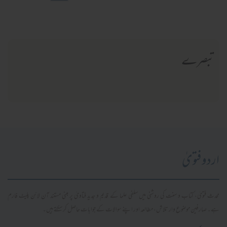
تبصرے
اردو فتویٰ
محدث فتویٰ، کتاب و سنت کی روشنی میں سلفی علما کے قدیم و جدید فتاویٰ پر مبنی مستند آن لائن پلیٹ فارم
ہے۔ صارفین موضوع وار تلاش، مطالعہ اور اپنے سوالات کے جوابات حاصل کر سکتے ہیں۔