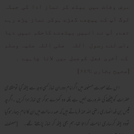
مرض وفات میں بیٹھ کر نماز ادا کی جبکہ
لوگ آپ کے پیچھے کھڑے ہوکر نماز پڑھ رہے
تھے، آپ نے انہیں بیٹھنے کاحکم نہیں دیا
،اس لئے رسول اللہ صلی اللہ علیہ وسلم
کے آخری فعل کوعمل میں لانا چاہیے ۔
[صحیح بخاری :۶۸۹]
اس لئے صورت مسئولہ میں اگرامام دوران نماز کسی وجہ سے بیٹھ گیا تومقتدی
حضرات کوبیٹھنے کی ضرورت نہیں ہے بلکہ وہ کھڑے ہوکر ہی نماز ادا کریں ۔اگرچہ
قیس بن فہد انصاری رضی اللہ عنہ فرماتے ہیں کہ عہد رسالت میں ان کاامام بیمار ہوگیا
تووہ بیٹھ کرساری امامت کراتا تھا،ہم بھی بیٹھ کر نماز پڑھتے تھے۔ [مصنف