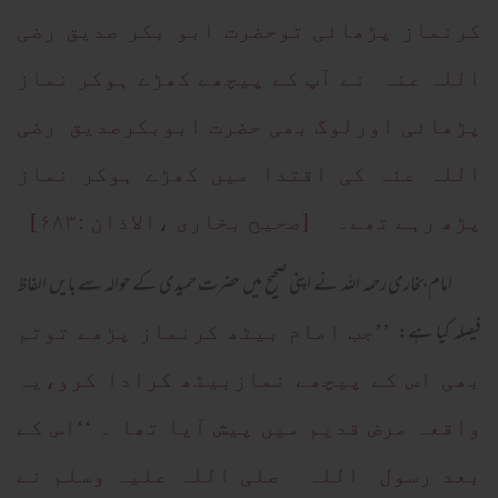
کرنماز پڑھائی توحضرت ابو بکر صدیق رضی
اللہ عنہ نے آپ کے پیچھے کھڑے ہوکر نماز
پڑھائی اورلوگ بھی حضرت ابوبکرصدیق رضی
اللہ عنہ کی اقتدا میں کھڑے ہوکر نماز
پڑھ رہے تھے۔ [صحیح بخاری ،الاذان :۶۸۳]
امام بخاری رحمہ اللہ نے اپنی صحیح میں حضرت حمیدی کے حوالہ سے بایں الفاظ
فیصلہ کیا ہے:
’’جب امام بیٹھ کرنماز پڑھے توتم
بھی اس کے پیچھے نمازبیٹھ کرادا کرو،یہ
واقعہ مرض قدیم میں پیش آیا تھا ۔ ‘‘اس کے
بعد رسول اللہ صلی اللہ علیہ وسلم نے