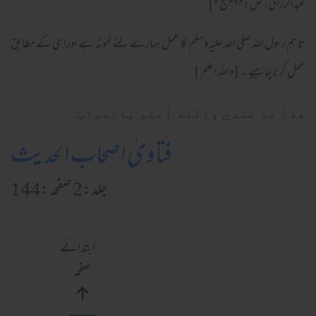
عبدالرزاق، ص:۴۶۲ج ۲]
تاہم رسول اللہ صلی اللہ علیہ وسلم کا عمل ہمارے لئے نمونہ ہے اوراسی کے مطابق
عمل کرناچاہیے ۔ [واللہ اعلم ]
ھذا ما عندي والله أعلم بالصواب
فتاویٰ اصحاب الحدیث
جلد:2 صفحہ:144
ابتدائے
صفحہ