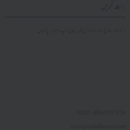
رابطہ کریں
مرکز النور: کالج روڈ، نزد غازی چوک، ٹاؤن شپ، لاہور ۔ پاکستان
0092-300-0197274
info@urdufatwa.com