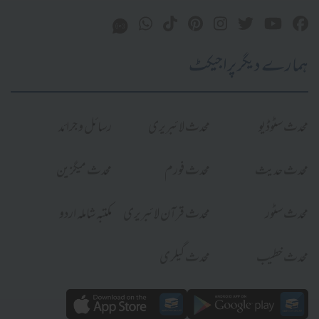
ہمارے دیگر پراجیکٹ
محدث سٹوڈیو
محدث لائبریری
رسائل و جرائد
محدث حدیث
محدث فورم
محدث میگزین
محدث سٹور
محدث قرآن لائبریری
مکتبہ شاملہ اردو
محدث خطیب
محدث گیلری