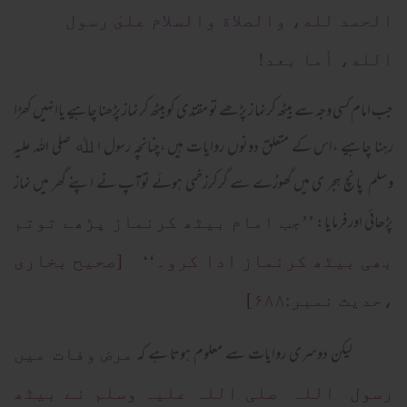
الحمد لله، والصلاة والسلام علىٰ رسول
الله، أما بعد!
جب امام کسی وجہ سے بیٹھ کرنما ز پڑھے تو مقتدی کوبیٹھ کرنماز پڑھنا چاہیے یاانہیں کھڑا
رہنا چاہیے ،اس کے متعلق دونوں روایات ہیں ،چنانچہ رسول ا ﷲ صلی اللہ علیہ
وسلم پانچ ہجر ی میں گھوڑے سے گرکرزخمی ہوئے توآپ نے اپنے گھر میں نماز
پڑھائی اورفرمایا:
’’جب امام بیٹھ کرنماز پڑھے توتم
بھی بیٹھ کرنماز ادا کرو۔‘‘ [صحیح بخاری
،حدیث نمبر:۶۸۸]
لیکن دوسری روایات سے معلوم ہوتا ہے کہ
مرض وفات میں
رسول اللہ صلی اللہ علیہ وسلم نے بیٹھ