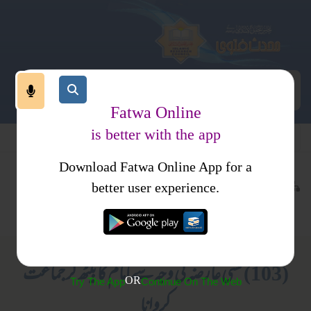
Fatwa Online
is better with the app
Download Fatwa Online App for a
عبادات
نماز
کتب فتاوی
better user experience.
امامت
فتاوی اصحاب الحدیث جلد2
(103) کسی عارضہ کی وجہ سے امام کا بیٹھ کر جماعت
OR
Try The App
Continue On The Web
کروانا