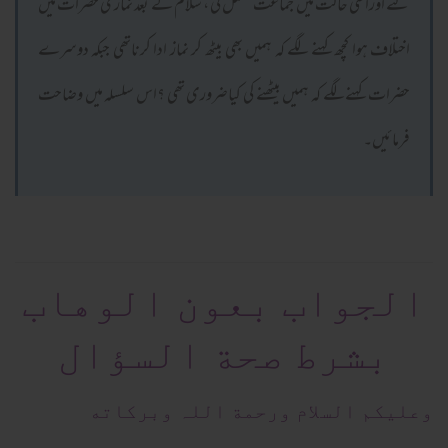
گئے اوراسی حالت میں جماعت مکمل کی ، سلام کے بعد نمازی حضرات میں
اختلاف ہوا کچھ کہنے لگے کہ ہمیں بھی بیٹھ کر نماز ادا کرناتھی جبکہ دوسرے
حضرات کہنے لگے کہ ہمیں بیٹھنے کی کیاضروری تھی ؟اس سلسلہ میں وضاحت
فرمائیں۔
الجواب بعون الوهاب
بشرط صحة السؤال
وعلیکم السلام ورحمة اللہ وبرکاته