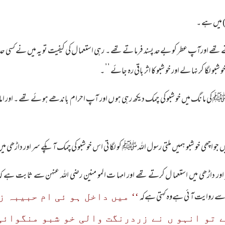
یں جو اچھی خو شبو ہمیں ملتی رسول اللہ ﷺ کو لگا تی اس خو شبو کی چمک آ پکے سر اور داڑھی میں
 داڑھی میں استعما ل کرتے تھے اور امہا ت المو منین رضی اللہ عنہن سے ثابت ہے کہ وہ ع
‘‘ میں داخل ہو ئی ام حبیبہ 
ے تو انہو ں نے زردرنگت والی خو شبو منگوائی