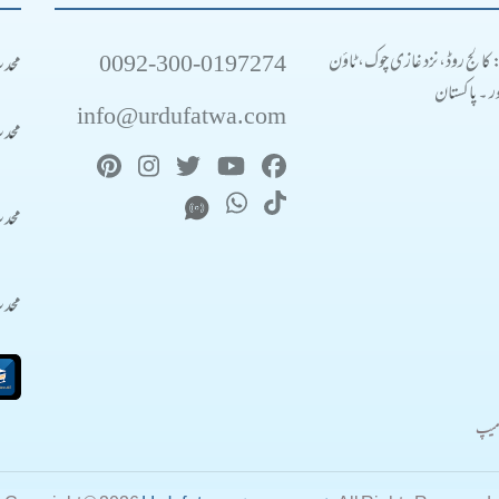
0092-300-0197274
محد
: کالج روڈ، نزد غازی چوک، ٹاؤن
 ۔ پاکستان
info@urdufatwa.com
محد
محد
محد
میپ