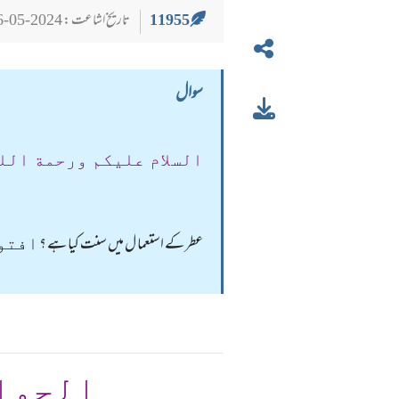
11955
تاریخ اشاعت : 2024-05-26
سوال
السلام عليكم ورحمة الل
عطر کے استعما ل میں سنت کیا ہے ؟
افتون
الجوا