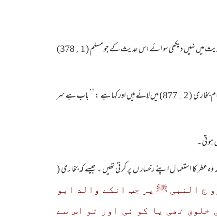
یہی وجہ ہےکہ رسو ل اللہ ﷺ عطر بہت لگا یا کرتے تھے اورآپ عطر کو بےحد پسند فرما تے تھے ۔ رہی استعما ل کی کیفیت تو یہ میں نے کسی حدیث میں نہیں دیکھی سو ائے اس حد یث کے جو مسلم ( 1؍378)
عا ئشہ رضی اللہ عنھا کہتی ہیں : گو یا کہ میں رسو ل اللہ ﷺ کی ما نگ میں خو شبو کی چمک دیکھ رہی ہو ں اور آپ احرام باندھے ہو ئے تھے ۔ اور امام بخا ری ( 2؍ 877) میں لائے ہیں اور کہا ہے : ‘‘ باب ہے سر
 ہو تی ۔
طر کا استعما ل اپنے رخسار ں پر کر تی تھیں ۔ جیسے کہ بخا ری (
زو ج النبی ﷺ پر جب انکے والد ابو
 خلوق تھی یا کو ئی اور تو اس سے