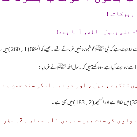
 وبرکاته!
م علىٰ رسول الله، أما بعد!
سے رو ایت کیا ہے ، وہ کہتے ہیں کہ رسول اللہ ﷺ نے فر ما یا :
ں : تکیے ، تیل ، اور دو دھ ۔ اسکی سند حسن ہے 