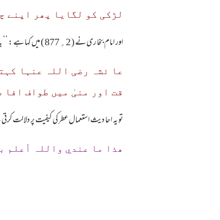
لڑکی کو لگایا پھر اپنے چہ
اور امام بخا ری نے ( 2؍ 877 ) میں کہا ہے : ‘‘ باب عورت کا اپنے خا وند کو اپنے ہا تھ سے خو شبو لگانا ’’ ۔
عا ئشہ رضی اللہ عنہا کہتی
قت اور منیٰ میں طواف افا 
تو یہ احا دیث استعمال عطر کی کیفیت پر دلالت کرت
ھذا ما عندي واللہ أعلم ب