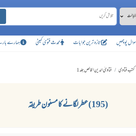
وال پوچھیں
تازہ ترین جوابات
محدث فتویٰ کمیٹی
ہمارے بارے
کتب فتاوی
فتاویٰ الدین الخالص جلد 1
(195) عطر لگانے کا مسنون طریقہ