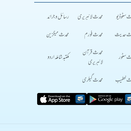
ث سٹوڈیو
محدث لائبریری
رسائل و جرائد
ث حدیث
محدث فورم
محدث میگزین
محدث قرآن
ث سٹور
مکتبہ شاملہ اردو
لائبریری
ث خطیب
محدث گیلری