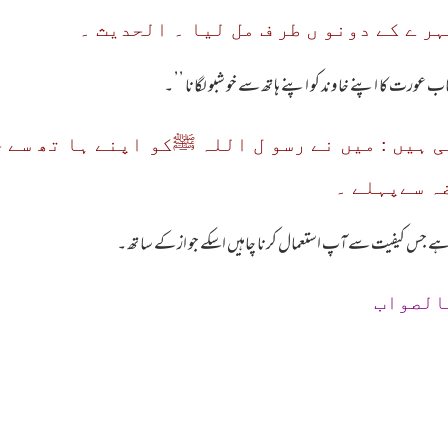
ر ے کے دونو ں طر ف مل لیا ۔ الحدیث ۔
 ہیں : میں نے رسو ل اللہ ﷺکو اپنے ہا تھ سے خ
ضہ سےپہلے ۔
ی ہے جس کیفیت سے آپ استعمال کرنا چاہیں اسکے جو از کے سا تھ ۔
الصواب