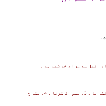
اور تیل سے مر اد خو شبو ہے ۔
‘‘ چا ر چیزیں رسولو ں کی سنت میں سے ہیں : 1۔ حیاء ۔ 2۔ عطر لگا نا ۔ 3۔ مسو اک کرنا ۔ 4۔ نکا ح