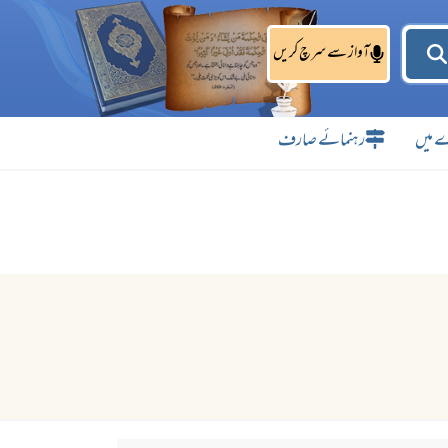
آواز سے سرچ کریں
 میں
رہنمائے صارف