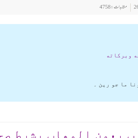
مشاہدات : 4758
ه وبركاته
ا ما جو رین ۔
ب بعون الوهاب بشرط صح