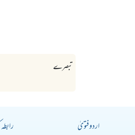
تبصرے
اردو فتویٰ
رابطہ 