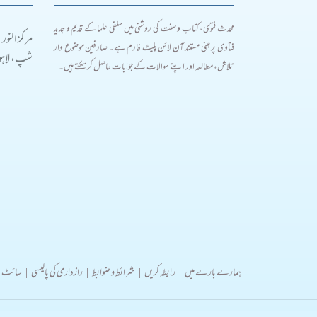
محدث فتویٰ، کتاب و سنت کی روشنی میں سلفی علما کے قدیم و جدید
مرکز النور
فتاویٰ پر مبنی مستند آن لائن پلیٹ فارم ہے۔ صارفین موضوع وار
شپ، لاہور
تلاش، مطالعہ اور اپنے سوالات کے جوابات حاصل کر سکتے ہیں۔
ہمارے بارے میں
|
رابطہ کریں
|
شرائط و ضوابط
|
رازداری کی پالیسی
|
سائٹ 