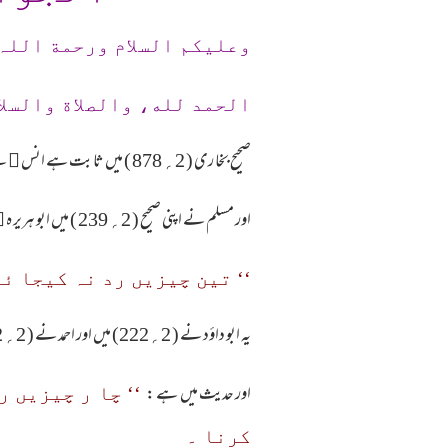
وعلیکم السلام ورحمة اللہ
الحمد لله، والصلاة والسلا
صحیح بخا ری ( 2؍ 878 ) میں ثا بت ہے انس ﷜ سے روایت ہے کہ نبی ﷺ خو شبو رد نہیں فر ما تے تھے ۔جیسے کہ المشکاۃ ( 1؍ 260 ) میں ہے ۔
اور مسلم نے اپنی صحیح ( 2؍ 239 ) میں ابو ہریر ہ
﷜
‘‘ تین چیزیں رد نہ کیجا ئی
یہ ابو داؤد نے ( 2؍222) میں اور احمد نے ( 2؍ 32) میں نکا لا ہے اور الصحیحہ ( 2؍ 183 ) میں بھی ہے ۔
اور حدیث میں ہے :
کرنا ۔