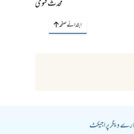
محدث فتویٰ
ابتدائے صفحہ
رے دیگر پراجیکٹ