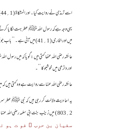
اسے ترمذی نے روایت کیا ۔ اور المشکا ۃ ( 1؍44) میں ہے ۔
میں اور بخاری ( 1؍41) میں آئی ہے ۔ ‘‘ باب جوخو شبو لگا کر نہا لے اور خو شبو کا اثر باقی رہ جائے ’’ ۔
اور داڑھی میں خوشبو کا ’’ ۔
عا ئشہ رضی اللہ عنہا سے رو ایت ہے وہ کہتی ہیں کہ م
یہ احا دیث دلالت کر رہی ہیں کہ نبی ﷺ عطر سر اور
2؍803 ) میں زینب بنت ابی سلمہ رضی اللہ عنہا سے روایت آ ئی ہےوہ کہتی ہےکہ
سفیان بن حرب ﷜ فو ت ہو ئ