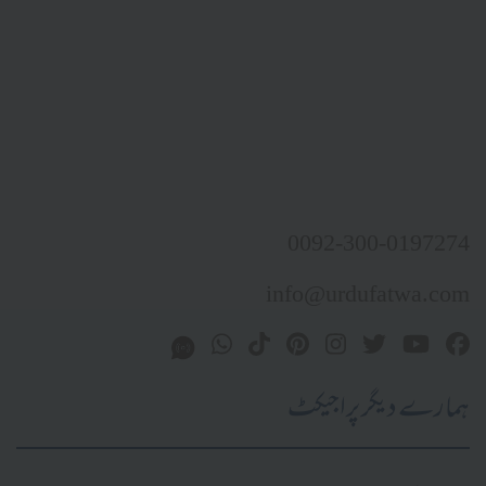
0092-300-0197274
info@urdufatwa.com
ہمارے دیگر پراجیکٹ