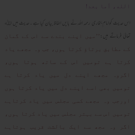
الله، أما بعد!
اس حدیث کوامام بخاری رحمہ اللہ نے بایں الفاظ بیان کیا ہے ۔حدیث میں اﷲ
تعالیٰ فرماتے ہیں:
’’میں اپنے بندے سے اس کے گمان
کے مطابق برتاؤ کرتا ہوں، جب وہ مجھے یاد
کرتا ہے تومیں اس کے ساتھ ہوتا ہوں،
اگروہ مجھے اپنے دل میں یاد کرتا ہے
تومیں بھی اسے اپنے دل میں یاد کرتا ہوں
اورجب وہ مجھے کسی مجلس میں یاد کرتاہے
تومیں اس سے بہتر مجلس میں یاد کرتا ہوں،
اگر وہ مجھ سے ایک بالشت قریب ہوتاہے