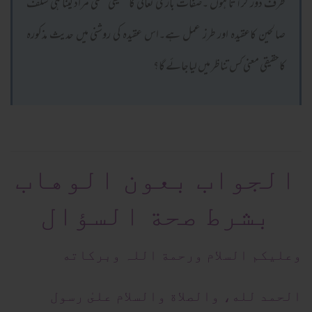
طرف دوڑ کرآتا ہوں ۔صفات باری تعالیٰ کا حقیقی معنی مراد لینا ہی سلف
صالحین کاعقیدہ اور طرز عمل ہے۔اس عقیدہ کی روشنی میں حدیث مذکورہ
کاحقیقی معنی کس تناظر میں لیاجائے گا؟
الجواب بعون الوهاب
بشرط صحة السؤال
وعلیکم السلام ورحمة اللہ وبرکاته
الحمد لله، والصلاة والسلام علىٰ رسول