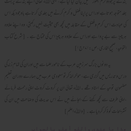
بندے پرجودوکرم بطور تمثیل بیان کیا گیا ہے، یعنی اﷲ تعالیٰ اپنے بندے پربہت
جلد متوجہ ہوتاہے اوراس پراپنافضل و کرم کرنے میں جلدی کرتاہے باوجود یکہ اس
کی عبادت اس کرم وفضل کے مقابلہ میں کچھ بھی حیثیت نہیں رکھتی، وہ اپنے علاوہ
ہرچیز سے بے پروا ہے اوراس کے علاوہ ہرچیز اس کی محتاج ہے ۔ [شرح کتاب
التوحید، صحیح بخاری ،ص:۲۷۱ج۱]
یہ دونوں بزرگ سرزمین عرب کے نامور علما سے ہیں اوران کی تمام زندگی
درس وتدریس میں گزری ہے، مؤخر الذکر تو سعودی عرب میں ہمارے دوران تعلیم
مضمون توحید کے استاد تھے ۔اﷲ تعالیٰ ان پر کروٹ کروٹ اپنی رحمت فرمائے
،اپنی طرف سے کچھ کہنے کے بجائے میں نے اس حدیث کی وضاحت میں ان کی
تشریحات کو ذکر کردیاہے ۔ [واﷲاعلم ]
ھذا ما عندي والله أعلم بالصواب