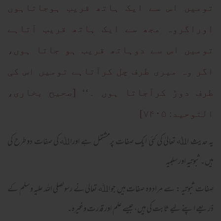
تومیں اس سے ایک ہاتھ قریب ہوجاتاہوں
اوراگروہ مجھ سے ایک ہاتھ قریب آتاہے
تومیں اس سے دوہاتھ قریب ہو جاتا ہوں،
اگر وہ میری طرف چل کرآتاہے تومیں اس کی
طرف دوڑ کرآجاتا ہوں ۔‘‘ [صحیح بخاری،
التوحید: ۷۴۰۵]
یہ حدیث اﷲ تعالیٰ کی کئی ایک صفات پرمشتمل ہے اوراﷲ کی صفات دوطرح کی
ہیں۔ ثبوتیہ اورسلبیہ
صفات ثبوتیہ : سے مراد وہ صفات ہیں جواﷲ تعالیٰ نے رسولصلی اللہ علیہ وسلم کے
ذریعے اپنے لیے ثابت کی ہیں، جیسے علم اور قدرت وغیرہ۔