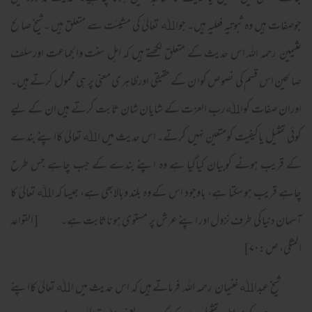
جوصفات ہیں وہ ثبوتیہ فعلیہ ہیں۔ جواﷲ تعالیٰ کی مشیئت سے متعلق ہیں ۔شیخ صالح
عثیمین رحمہ اللہ اس حدیث کے متعلق لکھتے ہیں کہ اہل سنت والجماعت اورسلف
صالحین اس قسم کی نصوص کوا ن کے حقیقی اورظاہری معنی پر ہی محمول کرتے ہیں۔
اوران صفات کواﷲ رب العزت کے شایان شان ثابت کرتے ہیں ان کے لیے
کوئی تمثیل یاکیفیت کومتعین نہیں کرتے۔ اس حدیث میں اﷲ تعالیٰ کااپنے بندے
کے قریب ہونے کوبیان کیاگیا ہے وہ اپنے بندے کے جب چاہے جس طرح
چاہے قریب ہو سکتا ہے، باوجود اس کے وہ بلند وبالابھی ہے، جیسا کہ اﷲ تعالیٰ کا
آسمان دنیا کی طرف نزول اور اپنے عرش پر مستوی ہوناثابت ہے۔ [القواعد
المثلی، ص:۷۰]
شیخ عبداﷲ غنیمان رحمہ اللہ فرماتے ہیں کہ اس حدیث میں اﷲ تعالیٰ کااپنے