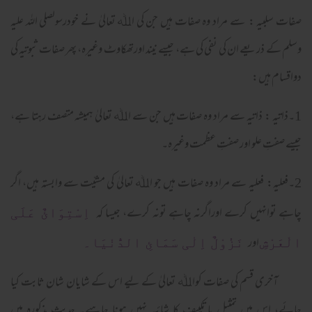
صفات سلبیہ : سے مراد وہ صفات ہیں جن کی اﷲ تعالیٰ نے خودرسولصلی اللہ علیہ
وسلم کے ذریعے ان کی نفی کی ہے، جیسے نیند اورتھکاوٹ وغیرہ، پھر صفات ثبوتیہ کی
دواقسام ہیں:
1۔ذاتیہ : ذاتیہ سے مراد وہ صفات ہیں جن سے اﷲ تعالیٰ ہمیشہ متصف رہتا ہے،
جیسے صفتِ علو اور صفتِ عظمت وغیرہ۔
2۔فعلیہ: فعلیہ سے مراد وہ صفات ہیں جو اﷲ تعالیٰ کی مشیّت سے وابستہ ہیں، اگر
چاہے توانہیں کرے اوراگرنہ چاہے تونہ کرے، جیسا کہ
اِسْتِوَائٌ عَلَی
اور
الْعَرْشِ
نَزُوْلٌ اِلٰی سَمَائِ الدُّنْیَا۔
آخری قسم کی صفات کواﷲ تعالیٰ کے لیے اس کے شایان شان ثابت کیا
جائے، اس میں تمثیل یاتکییف کا شائبہ نہیں ہونا چاہیے۔ حدیث مذکورہ میں