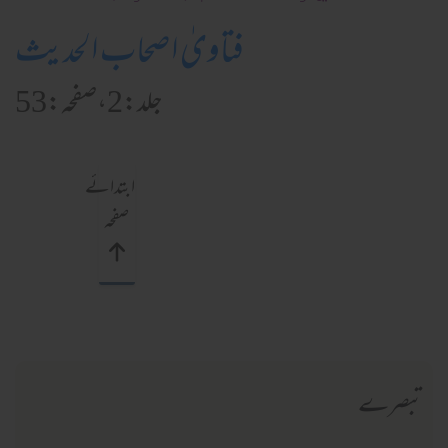
فتاویٰ اصحاب الحدیث
جلد:2،صفحہ:53
ابتدائے
صفحہ
تبصرے