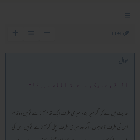
11945
سوال
السلام عليكم ورحمة الله وبركاته
حدیث میں ہے کہ اگر میر ابندہ میری طرف ایک قدم آتا ہے تومیں دوقدم
اس کی طرف آتاہوں ،اگر وہ میری طرف چل کر آتاہے تومیں اس کی