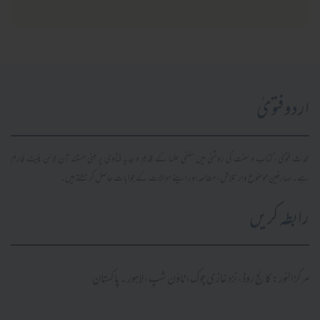
اردو فتویٰ
محدث فتویٰ، کتاب و سنت کی روشنی میں سلفی علما کے قدیم و جدید فتاویٰ پر مبنی مستند آن لائن پلیٹ فارم
ہے۔ صارفین موضوع وار تلاش، مطالعہ اور اپنے سوالات کے جوابات حاصل کر سکتے ہیں۔
رابطہ کریں
مرکز النور: کالج روڈ، نزد غازی چوک، ٹاؤن شپ، لاہور ۔ پاکستان