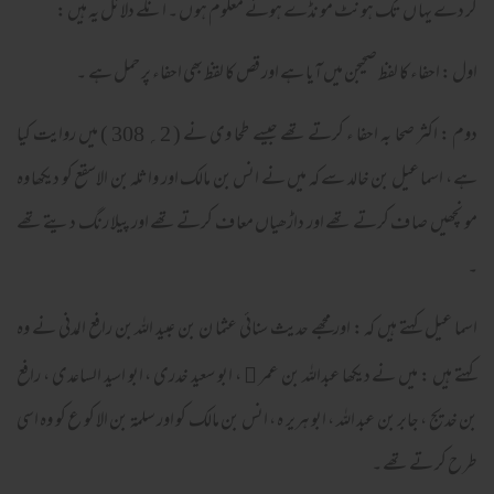
کر دے یہا ں تک ہو نٹ مو نڈے ہوئے معلوم ہو ں ۔ انکے دلائل یہ ہیں :
اول : احفاء کا لفظ صحیجن میں آیا ہے اور قص کا لقظ بھی احفاء پر حمل ہے ۔
دوم : اکثر صحا بہ احفا ء کرتے تھے جیسے طحا وی نے ( 2؍ 308 ) میں روایت کیا
ہے ، اسما عیل بن خالد سے کہ میں نے انس بن مالک اور واثلہ بن الاسقع کو دیکھا وہ
مو نچھیں صا ف کرتے تھے اور داڑھیاں معا ف کرتے تھے اور پیلا رنگ دیتے تھے
۔
اسما عیل کہتے ہیں کہ : اور مجھے حدیث سنائی عثما ن بن عبید اللہ بن رافع المدنی نے وہ
کہتے ہیں : میں نے دیکھا عبداللہ بن عمر
، ابو سعید خدری ، ابو اسید الساعدی ، رافع
﷜
بن خدیج ، جابر بن عبد اللہ ، ابو ہریر ہ ، انس بن مالک کو اور سلمۃ بن الا کو ع کو وہ اسی
طر ح کر تے تھے ۔