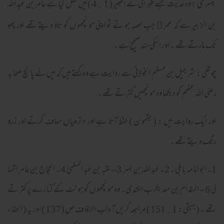
تیسر ی : وہ حدیث جسے طبر انی نے الکبیر ( 1؍ 4 ) میں نقل کیا ہے عامر بن عبد اللہ
بن الز بیر سے کہ عمر
جب عصہ ہو تے تو اپنی مو نچھو ں کو تاؤ دیتے تھے اور پھو
﷜
نک مارتے تھے ۔ اور اسکی سند صحیح ہے ۔
چو تھی : شر جیل بن مسلم الخو لانی سے روایت ہے وہ کہتے ہیں کہ میں نے پا نچ صحا بہ
رضی اللہ عنھم کو دیکھا وہ مو نچھیں کتر تے تھے ۔
اور ایک روایت میں : ( یقمو ن ) لفظ آتا ہے اور داڑھیاں معاف کرتے اور زرو
رنگ دیتے تھے ۔
1۔ ابو اما مہ با ہلی ۔ 2۔ عبد اللہ بن بسر 3 – عتبہ بن عبد السلمی 4 ۔ الحجاج بن عامر اشما
لی 6 – المقدام بن معد یکرب الکندی ۔ وہ مو نچھو ں کو ہو نٹ کے کنا رے پر کتر تے
تھے ۔ (بہیقی : 1؍ 151 ) مراجعہ کریں آ داب الزفا ف ص ( 137 ) اور یہ ( الحفا ء