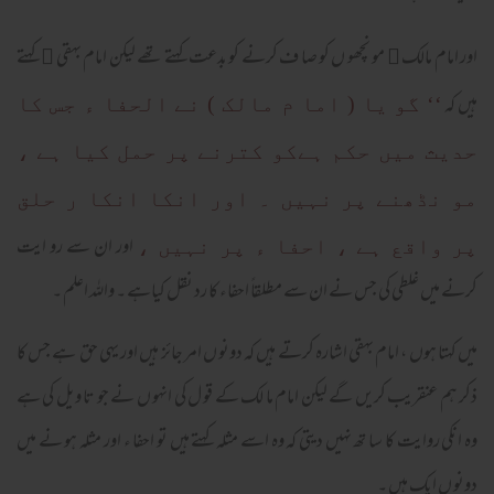
اور امام مالک
مو نچھو ں کو صا ف کرنے کو بدعت کہتے تھے لیکن امام بہقی
کہتے


ہیں کہ
‘‘ گو یا ( اما م مالک ) نے الحفا ء جس کا
حدیث میں حکم ہےکو کترنے پر حمل کیا ہے ،
مو نڈھنے پر نہیں ۔ اور انکا انکا ر حلق
اور ان سے رو ایت
پر واقع ہے ، احفا ء پر نہیں ،
کرنے میں غلطی کی جس نے ان سے مطلقاً احفاء کا رد نقل کیاہے ۔ واللہ اعلم ۔
میں کہتا ہوں ، امام بہقی اشارہ کرتے ہیں کہ دونو ں امر جائز ہیں اور یہی حق ہے جس کا
ذکر ہم عنقریب کریں گے لیکن امام ما لک کے قو ل کی انہو ں نے جو تا ویل کی ہے
وہ انکی روایت کا سا تھ نہیں دیتی کہ وہ اسے مثلہ کہتے ہیں تو احفا ء اور مثلہ ہو نے میں
دونو ں ایک ہیں ۔