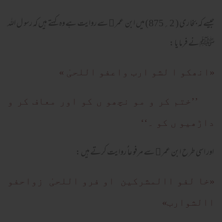
جیسے کہ بخا ری ( 2؍875) میں ابن عمر
سے روایت ہے وہ کہتے ہیں کہ رسو ل اللہ
﷜
ﷺ نے فرما یا :
«انھکو ا لشو ارب واعفو اللحیٰ »
’’ختم کر و مو نچھو ں کو اور معاف کر و
داڑھیو ں کو ۔‘‘
اور اسی طر ح ابن عمر
سے مرفو عا ًُ روایت کرتے ہیں :
﷜
«خا لفو االمشرکین او فرو اللحیٰ زواحفو
االشوارب»