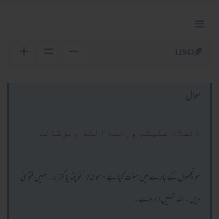
11943
سوال
السلام عليكم ورحمة الله وبركاته
مونچھوں کے بارے میں سنت کیا ہے ؟ مو نڈنا ’ نو چنا یا کتر نا ۔ ہمیں فتو یٰ
دیں ۔ اللہ تمہیں اجر دے ۔