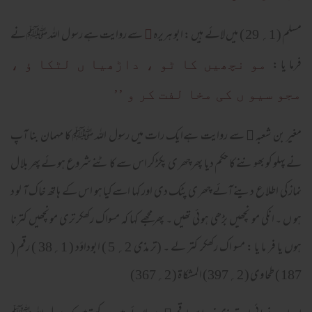
مسلم ( 1؍ 29 ) میں لائے ہیں : ابو ہریرہ
سے روایت ہے رسو ل اللہ ﷺ نے
﷜
فرما یا :
مو نچھیں کا ٹو ، داڑھیا ں لٹکا ؤ ،
مجو سیو ں کی مخا لفت کر و ’’
مغیر بن شعبہ
سے روایت ہےایک رات میں رسول اللہ ﷺ کا مہمان بنا آپ
﷜
نے پہلو کو بھو ننے کا حکم دیا پھر چھر ی پکڑکر اس سے کا ٹنے شروع ہو ئے پھر بلا ل
نماز کی اطلا ع دینے آئے چھر ی پٹک دی اور کہا اسےکیا ہو اس کے ہا تھ خاک آ لو د
ہو ں ۔ انکی مو نچھیں بڑھی ہو ئی تھیں ۔ پھر مجھے کہا کہ مسواک رکھکر تری مونچھیں کترنا
ہوں یا فر ما یا : مسو اک رکھکر کتر لے ۔ (تر مذی 2؍ 5 ) ابوداؤد ( 1؍38 ) رقم (
187 ) طحا وی ( 2؍397) المشکا ۃ ( 2؍367)