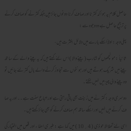
حاصل کلام یہ ہو ا کہ کتر نا اور صا ف کرنا دونو ں جائز ہیں جبکہ کتر نے کو صا ف کرنے
پر ترجیح حا صل ہےدو وجوہ سے :
پہلی وجہ : اولاً اسکے بارے میں دلائل بکثر ت ہیں ،
ثا نیا ً : مو نچھوں کو شارب ( پینے والا ) اس لئے کہتے ہیں کہ یہ پینے و الے کے سا تھ
پینے میں شریک ہو تے ہیں اور ہو نٹو ں سے تجا وز کرنے والے بال کتر لئے جائیں تو
وہ پینے والی چیز میں نہیں لگتے ۔
دوسری و جہ : کتر نے میں زینت بھی باقی رہتی ہے اور اتباع سنت ہے ۔۔ اور یہ صا
ف کرنے میں نہیں اور اسکے ساتھ ہم صاف کرنے کو بھی جائز کہتے ہیں ۔
اسی لئےتحفۃالا حو ذی ( 4؍ 10 ) میں کہا ہے : طبر ی احفا ء اور قص میں اختیار کی