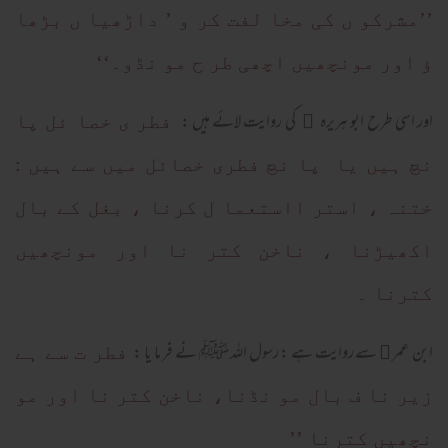
’’مشرکو ں کی مخا لفت کر و ’ داڑھیا ں بڑھا
ؤ اور مونچھیں اچھی طر ح مو نڈو۔‘‘
اور اسی طرح ابو ہریرہ
کی روایت لائے ہیں :
﷜
فطر ی خصا ئل پا
نچ ہیں یا پا نچ فطری خصائل میں سے ہیں :
ختنہ ، استر ااستعما ل کرنا ، بغل کے بال
اکھیڑنا ، ناخن کتر نا اور مونچھیں
کترنا ۔
ابن عمر
سے روایت ہے : رسول اللہ ﷺ نے فر ما یا :
﷜
فطر ت سے ہے
زیر نا ف بال مو نڈنا، ناخن کتر نا اور مو
نچھیں کترنا ’’