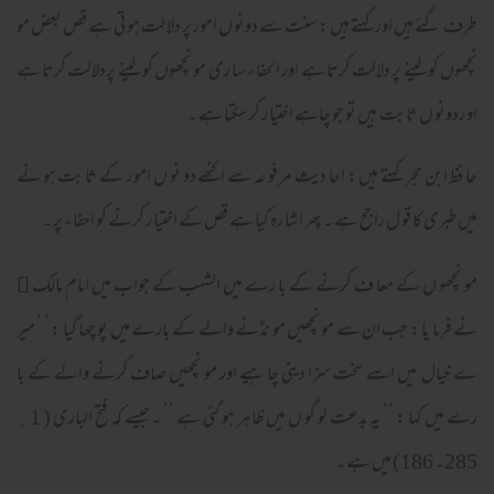
طرف گئے ہیں اور کہتے ہیں : سنت سے دونو ں امور پر دلا لت ہو تی ہے قص بعض مو
نچھوں کو لینے پر دلالت کرتا ہے اور الحفا ء سا ری مو نچھوں کو لینے پردلالت کرتا ہے
او ردونو ں ثا بت ہیں تو جو چاہے اختیا ر کر سکتا ہے ۔
حا فظ ابن حجر کہتے ہیں : احا دیث مر فو عہ سے اکٹھے دو نو ں امو ر کے ثا بت ہو نے
میں طبری کا قو ل راجح ہے ۔ پھر اشا رہ کیا ہے قص کے اختیا ر کرنے کو احفا ء پر ۔
مو نچھو ں کے معا ف کرنے کے با رے میں الشہب کے جواب میں امام مالک

نے فرما یا : جب ان سے مو نچھیں مو نڈنے والے کے بارے میں پو چھا گیا : ‘ ‘ میر
ے خیال میں اسے سخت سزا دینی چا ہیے اور مو نچھیں صاف کرنے والے کے با
رے میں کہا : ‘‘ یہ بدعت لو گو ں میں ظاہر ہو گئی ہے ’’ ۔ جیسے کہ فتح الباری ( 1؍
285۔ 186) میں ہے ۔