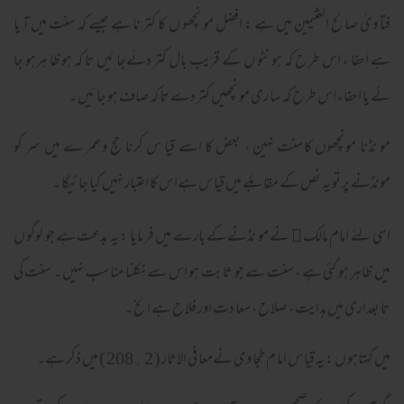
فتا ویٰ صالح العثیمین میں ہے : افضل مو نچھو ں کا کتر نا ہے جیسے کہ سنت میں آ یا
ہے احفا ء اس طر ح کہ ہو نٹو ں کے قریب بال کتر دئےجا ئیں تا کہ ہو ظا ہرہو جا
ئے یا احفاء اس طر ح کہ سا ری مو نچھیں کتر دے تا کہ صاف ہو جا ئیں ۔
مو نڈنا مونچھوں کاسنت نہین ، بعض کا اسے قیا س کرنا حج وعمر ے میں سر کو
مونڈنے پر تو یہ نص کے مقابلے میں قیاس ہےاس کا اعتبار نہیں کیا جا ئیگا ۔
اسی لئے امام مالک
نے مو نڈنے کے بارے میں فر مایا : یہ بدعت ہے جو لوگو ں

میں ظاہر ہو گئی ہے ، سنت سے جو ثا بت ہو اس سے نکلنا منا سب نہیں ۔ سنت کی
تا بعداری میں ہدایت ، صلا ح ، سعا دت اور فلا ح ہے الخ ۔
میں کہتاہو ں : یہ قیا س اما م طجا وی نےمعا فی الاثار ( 2؍208 ) میں ذکر ہے۔