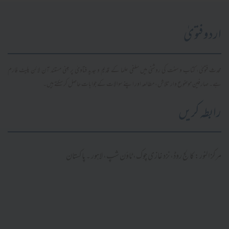
اردو فتویٰ
محدث فتویٰ، کتاب و سنت کی روشنی میں سلفی علما کے قدیم و جدید فتاویٰ پر مبنی مستند آن لائن پلیٹ فارم
ہے۔ صارفین موضوع وار تلاش، مطالعہ اور اپنے سوالات کے جوابات حاصل کر سکتے ہیں۔
رابطہ کریں
مرکز النور: کالج روڈ، نزد غازی چوک، ٹاؤن شپ، لاہور ۔ پاکستان