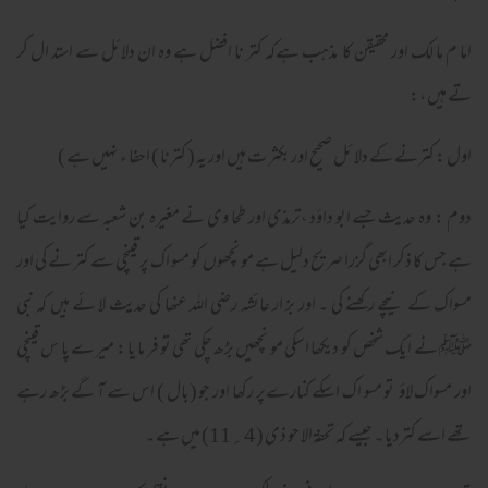
اما م ما لک اور محقیقن کا مذہب ہےکہ کتر نا افضل ہے وہ ان دلائل سے استد ال کر
تے ہیں ،:
اول : کترنے کے دلا ئل صحیح اور بکثر ت ہیں اور یہ ( کترنا ) احفا ء نہیں ہے )
دوم : وہ حدیث جسے ابو داؤد ،ترمذی اور طحا وی نے مغیرہ بن شعبہ سے روایت کیا
ہے جس کا ذکر ابھی گزرا صریح دلیل ہے مو نچھوں کو مسو اک پر قینچی سے کتر نے کی اور
مسواک کے نیچے رکھنے کی ۔ اور بز ار عائشہ رضی اللہ عنھا کی حدیث لا ئے ہیں کہ نبی
ﷺ نے ایک شخص کو دیکھا اسکی مو نچھیں بڑھ چکی تھی تو فر ما یا : میر ے پا س قینچی
اور مسواک لاؤ تو مسو اک اسکے کنارےپر رکھا اور جو (بال ) اس سے آ گے بڑھ رہے
تھے اسے کتردیا ۔ جیسے کہ تحفۃالا حو ذی ( 4؍11) میں ہے ۔