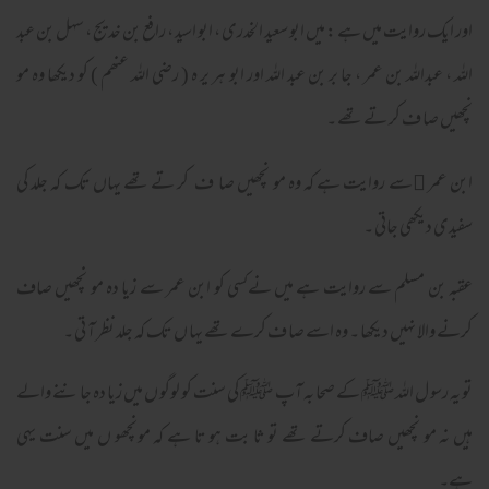
اور ایک روایت میں ہے : میں ابو سعید الخدری ، ابو اسید ، رافع بن خدیج ، سہل بن عبد
اللہ ، عبداللہ بن عمر ، جا بر بن عبد اللہ اور ابو ہر یر ہ ( رضی اللہ عنھم ) کو دیکھا وہ مو
نچھیں صا ف کر تے تھے ۔
ابن عمر
سے روایت ہے کہ وہ مو نچھیں صا ف کر تے تھے یہاں تک کہ جلد کی
﷜
سفیدی دیکھی جاتی ۔
عقبہ بن مسلم سے روایت ہے میں نےکسی کو ابن عمر سے زیا دہ مو نچھیں صاف
کرنے والا نہیں دیکھا ۔ وہ اسے صا ف کرے تھے یہا ں تک کہ جلد نظر آ تی ۔
تو یہ رسو ل اللہ ﷺ کے صحا بہ آپ ﷺ کی سنت کو لوگو ں میں زیا دہ جا ننے والے
ہیں نہ مو نچھیں صاف کرتے تھے تو ثا بت ہو تا ہے کہ مونچھو ں میں سنت یہی
ہے۔