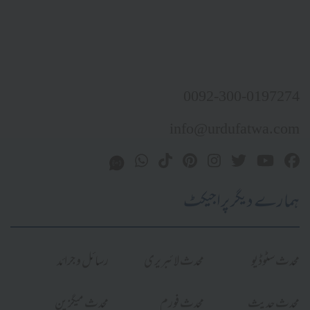
0092-300-0197274
info@urdufatwa.com
ہمارے دیگر پراجیکٹ
محدث سٹوڈیو
محدث لائبریری
رسائل و جرائد
محدث حدیث
محدث فورم
محدث میگزین