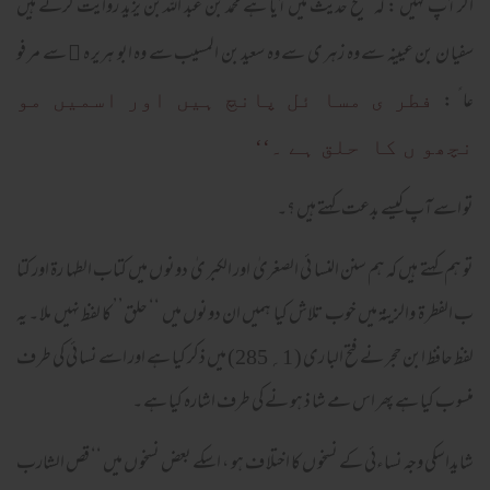
اگر آپ کہیں : کہ صحیح حدیث میں آیا ہے محمد بن عبد اللہ بن یزید روایت کرتے ہیں
سفیا ن بن عیینہ سے وہ زہر ی سے وہ سعید بن المسیب سے وہ ابو ہریر ہ
سے مر فو
﷢
عا ً :
فطر ی مسا ئل پانچ ہیں اور اسمیں مو
نچھو ں کا حلق ہے ۔‘‘
تو اسے آپ کیسے بدعت کہتے ہیں ؟۔
تو ہم کہتے ہیں کہ ہم سنن النسا ئی الصغریٰ اور الکبر یٰ دونو ں میں کتاب الطہا رۃ اور کتا
ب الفطر ۃ والزینۃ میں خوب تلاش کیا ہمیں ان دونوں میں ‘‘ حلق’’ کا لفظ نہیں ملا ۔ یہ
لفظ حافظ ابن حجر نے فتح البا ری ( 1؍ 285) میں ذکر کیا ہے اور اسے نسا ئی کی طر ف
منسو ب کیا ہے پھر اس مے شا ذ ہو نے کی طرف اشارہ کیا ہے ۔
شایداسکی وجہ نساءئی کے نسخو ں کا اختلا ف ہو ، اسکے بعض نسخو ں میں ‘‘ قص الشارب