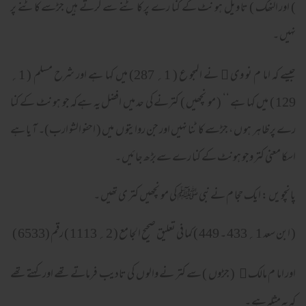
) اور النھک ) تا ویل ہو نٹ کے کنا رے پر کا ٹنے سے کرتے ہیں جڑسے کاٹنے پر
نہیں ۔
جیسے کہ اما م نو وی
نے المجو ع ( 1؍ 287) میں کہا ہے اور شرح مسلم ( 1؍

129 ) میں کہا ہے ‘‘ ( مو نچھیں ) کترنے کی حد میں افضل یہ ہےکہ جو ہو نٹ کے کنا
رے پر ظاہر ہو ں ، جڑسے کا ٹنا نہیں اور جن روایتو ں میں ( احفو الشو ارب)۔ آ یا ہے
اسکا معنی کتر وجو ہونٹ کے کنا رے سےبڑھ جائیں ۔
پانچو یں : ایک حجا م نے نبی ﷺ کی مو نچھیں کتر ی تھیں ۔
( ابن سعد 1؍433 ۔ 449 ) کما فی تعلیق صحیح الجا مع ( 2؍ 1113 ) رقم (6533 )
اور اما م مالک
( جڑوں ) سے کتر نے والو ں کی تادیب فرماتے تھے اور کہتے تھے

کہ یہ مثلہ ہے ۔