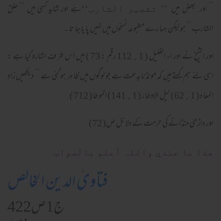
’’ اور بعض میں
ہے اور شاید کسی میں ‘‘ حلق
’’ تقصیر الشارب‘‘
الشارب ’’ ہو لیکن ہما رے مطبوعہ نسخوں میں نہیں پا یا جا تا ۔
اور الشیخ نے اور اء الغلیل ( 1؍ 112 رقم : 73 ) میں اس طر ف اشارہ کیا ہے :
اسی لئے ہم کہتے ہیں کہ مونڈنا بدعت ہے جو لوگوں میں ظا ہر ہو گئی ہے ’’ دیکھیں زاد
المعا د ( 1؍ 62) نیل الاوطا ر ( 1؍ 141) المو طا ( 712 )
اور داڑھی منڈانے کی حرمت کے دلا ئل ص( 72)
ھذا ما عندي واللہ أعلم بالصواب
فتاویٰ الدین الخالص
ج1ص422