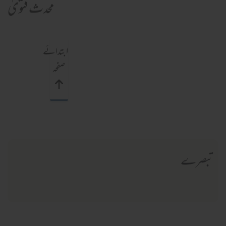
محدث فتویٰ
ابتدائے
صفحہ
تبصرے