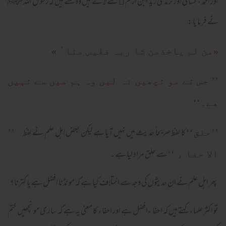
اور احمد ، نسا ئی اور تر مذی زید ابن ارقم ﷜ سے لائے ہیں وہ کہتے ہیں کہ رسو ل اللہ ﷺ
نے فر ما یا :
«من لم یاخذمن شا ربہ فلیس منا ُ »
’’ جس نے مو نچھیں نہ لیں وہ ہم میں سے نہیں
ھے۔‘‘
کا لفظ صریحا ً حد یث میں نہیں آیا ہے لیکن بعض اہل علم نے لفظ
’’حلق‘‘
’’
سے حلق مراد لیا ہے ۔
الا حفا ء ‘‘
پھر اہل علم نے ان حدیثوں کی وجہ سے اختلاف کیا ہے کہ مو نڈنا افضل ہے یا کترنا؟
تو اکثر علماء کہتے ہیں کہ احفا ءافضل ہے اور احفاء کا معنی یہ ہے کہ سا ری مو نچھیں ختم