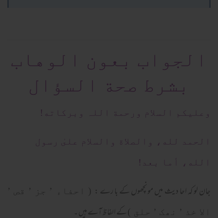
الجواب بعون الوهاب
بشرط صحة السؤال
وعلیکم السلام ورحمة اللہ وبرکاته!
الحمد لله، والصلاة والسلام علىٰ رسول
الله، أما بعد!
جان لو کہ احا دیث میں مونچھوں کے با رے :
( احفاء ’ جز ’ قص ’
کے الفا ظ آے ہیں ۔
الا خذ ’ نھک ’ حلق )