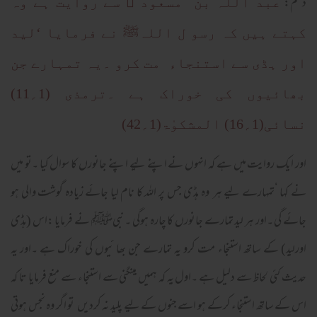
دھم:
عبد اللہ بن مسعود ﷜ سے روایت ہے وہ
کہتے ہیں کہ رسو ل اللہﷺ نے فرمایا ‘لید
اور ہڈی سے استنجاء مت کرو ۔یہ تمہارے جن
بھائیوں کی خوراک ہے ۔ترمذی (1؍11)
نسائی(1؍16) المشکوٰۃ(1؍42)
اور ایک روایت میں ہے کہ انہوں نے اپنے لیے اپنے جانورں کا سوال کیا ۔تو میں
نے کہا ‘تمہارے لیے ہر وہ ہڈی جس پر اللہ کا نام لیا جائے زیادہ گوشت والی ہو
جائے گی ۔اور ہر لید تمارے جانورں کا چارہ ہوگی ۔ نبیﷺ نے فرمایا :اس (ہڈی
اورلید) کے ساتھ استنجاء مت کرو یہ تمارے جن بھا ئیوں کی خوراک ہے ۔اور یہ
حدیث کئی لحاظ سے دلیل ہے ۔اول یہ کہ ہمیں مینگنی سے استنجاء سے منع فرمایا تا کہ
اس کے ساتھ استنجاء کرکے ہو اسے جنوں کے لیے پلید نہ کردیں تو اگر وہ نجس ہوتی