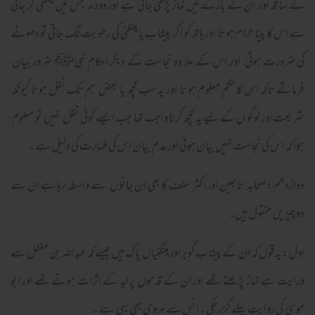
کے ساتھ اور ان کے باڑے میں نماز پڑھی جاتی ہے اور دودھ جس میں مینگنی گر جاتی
ہے اس کا پینا حرام ہوتا اور ہاتھ کو اگر پیشاب یا مینگنی کی رطو بت لگ جاتی تو دھونے
کی ضرورت ہوتی اور اس کے علا وہ نجاست کے دیگر احکام نبیﷺ ضرور بیان
فرماتے تاکہ اس کا حکم معلوم ہوتا اور یہ سب کچھ یا بعض ہم تک نقل ہوتا کیونکہ
شریعت اور لوگو ں کے لیے یہ کچھ کرنا واجب تھا جب ایسے کوئی نقل نہیں تو معلوم
ہوا کہ اس کی نجاست نہیں بیان ہوئی اور عدم بیان اس کی طہارت کی دلیل ہے ۔
دوازدھم:صحابہ تابعین اور اکثر سلف کا بھی ان جانوٰں سے واسطہ رہا ہے ان سے
دو چیزیں منقول ہیں۔
اول:یہ قول کہ ان کے پیشاب گوبر اور مینگنیاں پاک ہیں جیسے کہ عبد اللہ بن مغفل سے
ورایت ہے نماز پڑھتے تھے اور ان کے قدموں پر لید کے اثرات ہوتے تھے اور ابو
موسیٰ کی روایت پہلے گزر چکی ۔انس سے مروی بھی یہی ہے ۔