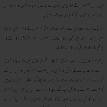
ہیں کہ ابن مسعود ﷜ نے نماز پڑھی اور ان کے پیٹ پر گو بر اور خون لگا ہوا تھا اس
اونٹ کا جسے انہوں نے نحر کیا تھا اور وضوء نہیں کیا ۔
اور ایک اور روایت میں ہےپھر اقامت نماز ہوئی تو انہوں نے وضوء نہیں اور نماز
نہیں پڑھی ۔ابن ابی شیبہ (1؍392) مصنف عبد الرزاق (1؍125)
(رقم:459) طبرانی کبیر (9؍284)۔
پا نزدہم: بغوی ﷫ نے جعدات (2؍887۔رقم:2503) میں ابو موسیٰ الاشعری
﷜ سے رویت کیا ہے مجھے کوئی پر واہ نہیں کہ میں اونٹ کو نحر کروں اور میں اس کے
گوبر وخون سے آلود ہو جاؤں اور پھر نماز پڑھوں اور پانی کو نہ لگاؤں۔ اس کی سند میں
کلام ہے ۔ہم نے یہ دلائل آپ کے لیے ذکر کر دیے اس میں غور کریں تو مسئلہ
اس سے بھی کم سے ثابت ہو جائے گا۔جبکہ اکثر متاخرین مسائل اپنے آراء اور