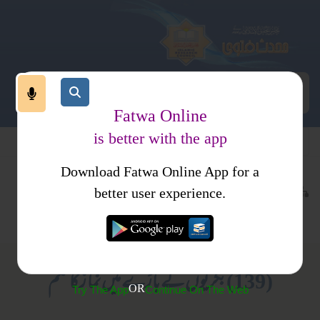
Fatwa Online
is better with the app
Download Fatwa Online App for a
عبادات
نماز
کتب فتاوی
better user experience.
واجبات وفرائض
فتاویٰ الدین الخالص جلد 1
(139) بکریوں کے باڑے میں نما زکا حکم
OR
Try The App
Continue On The Web