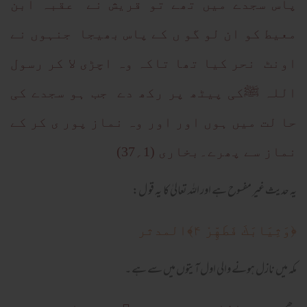
پاس سجدے میں تھے تو قریش نے عقبہ ابن
معیط کو ان لو گو ں کے پاس بھیجا جنہوں نے
اونٹ نحر کیا تھا تاکہ وہ اچڑی لا کر رسول
اللہ ﷺکی پیٹھ پر رکھ دے جب ہو سجدے کی
حا لت میں ہوں اور اور وہ نماز پور ی کر کے
نماز سے پھرے۔بخاری (1؍37)
یہ حدیث غیر مفسوح ہے اور اللہ تعالیٰ کا یہ قو ل:
﴿وَثِيَابَكَ فَطَهِّرْ ۴﴾المدثر
مکہ میں نازل ہونے والی اول آیتوں میں سے ہے ۔