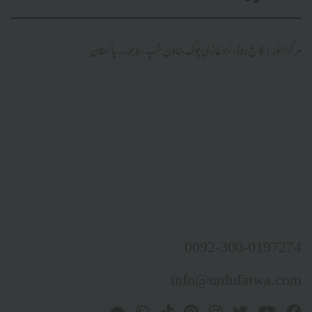
مرکز النور: کالج روڈ، نزد غازی چوک، ٹاؤن شپ، لاہور ۔ پاکستان
0092-300-0197274
info@urdufatwa.com