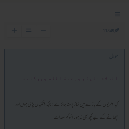
11849
سوال
السلام عليكم ورحمة الله وبركاته
کیا بکریوں کے باڑے میں نماز پڑھنا جائز ہے؟ جبکہ مینگنیاں پڑی ہوں اور
بچھانے کے لیے کچھ بھی نہ ہو۔اخوکم سعدات