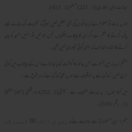
اجازت دی ۔بخاری (1؍221)مسلم(1؍413)
اور یہ بات تو معلوم ہے کہ جانورں کی اتنی عقل نہیں ہوتی کہ تلویث رک جائے جسے
پاک کرنے کا حکم ہے اگر ان کا پیشاب مینگنیاں نجس ہواتیں تو اسمیں مسجد کو پلید
کرنے کا اشارہ تھا جب کہ ایسی کوئی مجبوری نہیں تھی ۔
ہشتم :مدینہ میں آتا ہے جس جانور کا گوشت کھایا جاتا ہے اس کے پیشاب میں کوئی
حرج نہبں۔کہا گیا ہے یہ موقوف ہے اور یہ بھی کہا گیا ہے کہ مر فوع ہے ۔
میں کہتا ہوں: یہ حدیث ضعیف ہے ‘بیہقی(1؍252) دار قطنی (47) مشکوٰۃ
(1؍رقم :516)۔
نہم: ابن مسعود ﷜ سے روایت ہےکہ
رسو ل اللہﷺ کعبے کے