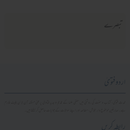
تبصرے
اردو فتویٰ
محدث فتویٰ، کتاب و سنت کی روشنی میں سلفی علما کے قدیم و جدید فتاویٰ پر مبنی مستند آن لائن پلیٹ فارم
ہے۔ صارفین موضوع وار تلاش، مطالعہ اور اپنے سوالات کے جوابات حاصل کر سکتے ہیں۔
رابطہ کریں