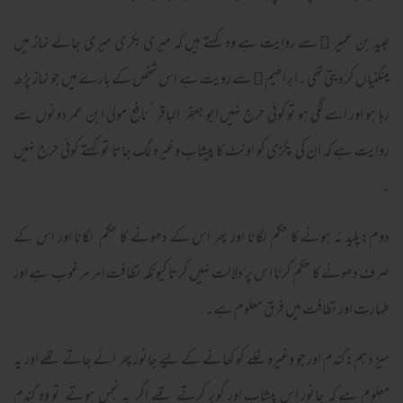
عبید بن عمیر ﷜ سے روایت ہے وہ کہتے ہیں کہ میری بکری میری جائے نماز میں
مینگنیاں کر دیتی تھی ۔ابراھیم ﷫ سے رویت ہے اس شخص کے بارے میں جو نماز پڑھ
رہا ہو اور اسے لگی ہو تو کوئی حرج نہیں ابو جعفر الباقر ’ نافع مولیٰ ابن عمر دونوں سے
روایت ہے کہ ان کی پگڑی کو اونٹ کا پیشاب وغیرہ لگ جاتا تو کہتے کوئی حرج نہیں
۔
دوم:پلید نہ ہونے کا حکم لگانا اور پھر اس کے دھونے کا حکم لگانا اور اس کے
صرف دھونے کا حکم کرنا اس پر دلالت نہیں کرتا کیونکہ نظافت امر مرغوب ہے اور
طہارت اور نظافت میں فرق معلوم ہے۔
سیز دہم:گندم اور جو وغیرہ غلے کو کھانے کے لیے جانور پھر ائے جاتے تھے اور یہ
معلوم ہے کہ جانور اس پیشاب اور گوبر کرتے تھے اگر یہ نجس ہوتے تو وہ گندم