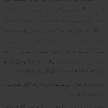
کہ نبی ﷺ بکریوں کے باڑے میں نماز پڑھتے
تھے پھر میں نے ان سے سنا وہ کہتے تھے کہ
آپﷺ بکریوں کے باڑے میں نماز پڑھتے تھے
مسجد بنانے سے پہلے جو کہتا ہےکہ میں نے
سنا ’’اس کا قائل ابو التیاح ہے وہ روایت
تو یہ صریح دلیل ہے
کرتا ہے انس سے (بخاری)(1؍37۔61)
کہ آپ صحابہ کو نماز پڑھاتے تھے اور یہ منقول نہیں کہ آپ کچھ بچھاتے تھے ۔
سوم : امام بخاری کہتے ہیں ’’ یہ بات ہے اونٹوں جانورں اور بکریوں کے پیشاب اور
ان کے باڑوں کے بارے میں‘