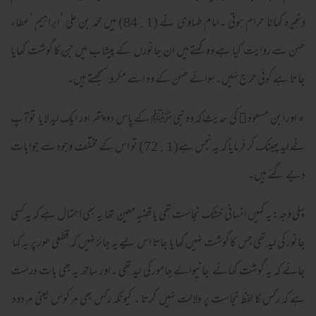
وغیرہ کھانا حرام ہوتی ۔امام طہاوی نے (1؍84) میں محمد بن علی ‘ابراہیم ‘عطاء
حسن سے روایت کیا ہے وہ کہتے ہیں ان جانورں کے پیشاب میں جن کا گوشت کھایا
جاتا ہے کوئی حرج نہیں۔سوائے حسن کے وہ اسے مکرو سمجھتے ہیں۔
٭اور ابن مسعود ﷜ کی حدیث کہ وہ نبی ﷺ کے پاس دو پتھر اور ایک لید لایا تو آپ
نے لید پھینک کر فرمایا کہ یہ نجس ہے(1؍72) تو اس کے مختلف وجوہ سے جوابات
دیے گئے ہیں۔
پہلی وجہ:یہ کہیں انسانی خشک نجاست تھی یا قضیہ معین تھا یہ بھی احتمال ہے کہ یہ کسی
جانور کی لید تھی جس کا گوشت نہیں کھایا جاتا اس لیے یہ جائز نہیں کہ قطعی طور پر یہ کہا
جائے کہ یہ گوشت کھائے جانیوالے جامور کی لید تھی ۔اور ساتھ یہ بھی بات درست
ہے کہ رکس کا لفظ نجاست پر دلالت نہیں کرتا ۔ کیونکہ رکس بھی مرکوس یعنی مردود