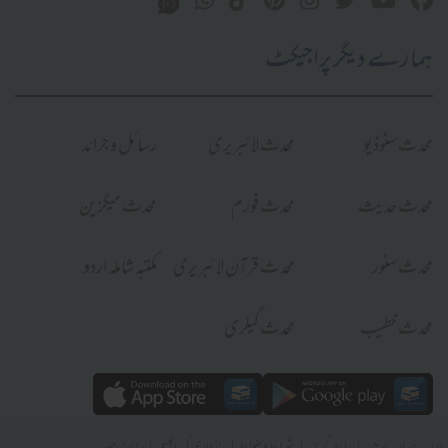
ہمارے دیگر پراجیکٹ
محدث سٹوڈیو
محدث لائبریری
رسائل و جرائد
محدث حدیث
محدث فورم
محدث میگزین
محدث سٹور
محدث قرآن لائبریری
مکتبہ شاملہ اردو
محدث خطیب
محدث گیلری
|
|
|
|
ہمارے بارے میں
رابطہ کریں
شرائط و ضوابط
رازداری کی پالیسی
سائٹ میپ