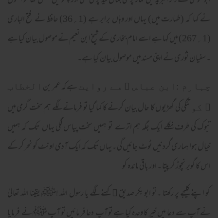
ابو موسیٰ نے دار البرید میں نماز پڑھی جہاں لید پڑی تھی اور پہلو میں جنگل تھا تو انہوں
نے کہا کہ (طہارت میں) یہاں اور وہاں برابر ہے (1؍36) حافظ نے فتح الباری
(1؍267) میں کہا ہے اسے امام بخاری کے شیخ ابن نعیم نے موصول بیان کیا ہے
۔ سفیان ثوری نے اپنی مسند میں موصول بیان کیا ہے۔
ہے کہ عمر بن
چہارم :ابن عباس ﷜ سے روایت
الخطاب
تنگی کی گھڑیوں کا حال بیان کرنے کا کہا گیا تو فرمانے لگے ہم سخت گرمی میں
﷜ کو
تبوک کی طرف نکلے ایک جگہ ہم اترے تو ہمیں سخت پیاس لگی یہاں تک کہ ہمیں
خیال ہوا ہماری گردنیں ٹوٹ جائیں گی ۔یہاں تک کہ ایک آدمی اونٹ کو نحر کر کے
اس کا گوبر نچوڑ کر پیتا ۔ اور باقی ماندہ کو
کو اپنے کلیجے پر رکھتا ۔تو ابو بکر صدیق ﷜ کہنے لگے یا رسول اللہ !ﷺ یقینا اللہ تعالیٰ
نے آپ سے دعا میں خیر کا وعدہ کیا ہے تو آپ دعا فر مائیں تو آپ ﷺ نے فرمایا