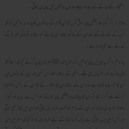
استنجاء کئے جانے کے بعد اور پہلے دونوں حالتوں میں پلید ہی ہوتی ۔
دوم :۔اگر گوبر اور مینگنی پلید ہوتی تو یہ مومن قوم کے جانورں کا چارہ نہ ہوتیں کیو نکہ
اس کے کھانے کے بعد ان کے جانور جلالہ بن جاتے اور جلا لہ (گندگی خور ) کے
کھانے سے نہی وارد ہے ۔
یاز دھم: اگر یہ چیزیں پلید ہوتیں تو رسول اللہ ﷺ ضرور بیان کرتے کیو نکہ انکا اکثر
مال اونٹ اور بکر یاں ہی تھے ۔ انہی کے ساتھ انکا رہن سہن اور ان کے باڑوں میں
ان کا آنا جانا ؤہتا ہے اور ان کے ساتھ ان کا ابتلا ء کتے کا ان کے برتن کوجھوٹا
کرنے سے کم نہ تھا اگر ان کا پیشاب و مینگنی پلید ہوتے اور اس سے بدن اور کپڑا
دھونا ضروری ہوتا اور ان کے عدم مخالطت ضروری ہوتی اور ان میں نماز منع ہوتی
اور جس زمین پر یہ ہوتی اسے پاک کرنا نماز کے لیے ضروری ہوتا کیو نکہ سفر میں ان