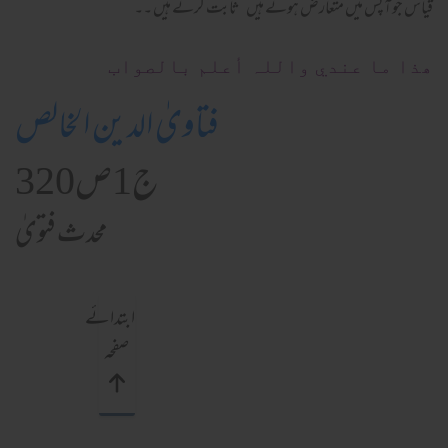
قیاس جو آپس میں متعارض ہوتے ہیں ‘ثابت کرتے ہیں ۔۔
ھذا ما عندي واللہ أعلم بالصواب
فتاویٰ الدین الخالص
ج1ص320
محدث فتویٰ
ابتدائے
صفحہ