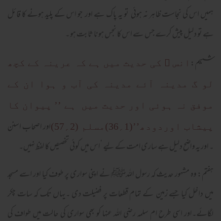
ہمیں اس کی نجاست ظاہر نہ ہوئی تو یہ پاک ہے اور جو اس کے پلید ہونے کا قائل
ہے تو دلیل پیش کرے جس سے اس کا نجس ہونا ثابت ہو ۔
ششم:
انس ﷜ کی حدیث میں ہے کہ عرینہ کے کچھ
لو گ مدینہ آئے مدینہ کی آب و ہوا ان کے
موفق نہ ہوئی اور حدیث میں ہے ’’ پیوان کا
اور اصحاب اسنن
پیشاب اوردودھ’’(1؍36)مسلم (2؍57)
۔ اور یہ واضح دلیل ہے ساری امت کے لیے ‘اس میں کوئی تخصیص کا لفظ نہیں۔
ہفتم: وہ مشہور حدیث کہ رسول اللہﷺ نے اپنی سواری پر طوف کیا اور اسے مسجد
میں داخل کیا جسے زمین کے تمام قطعات پر فضیلت دی ۔یہاں تک کہ سات چکر
لگائے۔اور اسی طرح ام سلمہ رضی اللہ عنہا کو بھی سواری کی حالت میں طواف کی