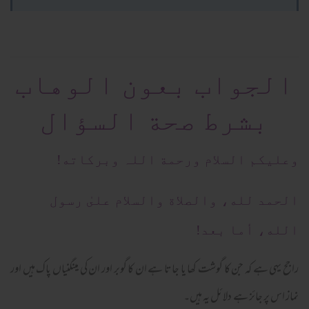
الجواب بعون الوهاب
بشرط صحة السؤال
وعلیکم السلام ورحمة اللہ وبرکاته!
الحمد لله، والصلاة والسلام علىٰ رسول
الله، أما بعد!
راجح یہی ہے کہ جن کا گوشت کھا یا جاتا ہے ان کا گوبر اور ان کی مینگنیاں پاک ہیں اور
نماز اس پر جائز ہے دلائل یہ ہیں۔