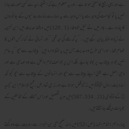
ہے اور یہی رجیع کا معنیٰ ہوتا ہے ۔اور یہ معلوم ہے کہ استنجاء لید سے کسی صورت جائز
نہیں یا تو نجاست کی وجہ سے یا اس وجہ سے یہ ہمارے جنات بھا ئیوں کے جانوروں
کا چارہ ہے ۔پھر میں نے نیل الاوطار (1؍120) میں دیکھا حدیث میں ابن خزیمہ
نے زیادہ لفظ بیان کیے ہیں ۔’’یہ گدھے کی لید تھی ‘‘اور نسائی نے کہا رکس جنوں کا
طعام تھا ۔ اور اسی طرح وہ حدیث جس میں یہ لفظ وارد ہیں ’’پیشاب سے بچو‘‘یہ عام
نہیں جو ہر پیشاب پر بولا جایے بلکہ اس پر جو الف لام داخل ہے وہ عہدی ہے اور
وہی اصل ہے یعنی اپنے پیشاب سے بچو اور انسانوں کے پیشاب سے بچو کیو نکہ
احادیث رسول ﷺ میں نہ تناقض ہوتا ہے اور نہ ہی تعارض۔شیخ الاسلام ابن تیمیہ
﷫ کے فتاویٰ (21؍534۔587) میں مزید تفصیل اور اس مسئلے کے مخالفین کے
جوبات دیکھے جا سکتے ہیں۔
چہار دہم: تمام المنہ (ص:52) میں بسند صحیح یحیٰ بن الجزار سے رویت ہے وہ کہتے