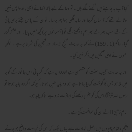
کیا آپ یہ چاہتے ہیں ’ کہنے لگے ہاں ۔ تو دعا کے لیے ہاتھ اٹھائے ابھی ہاتھ واپس نہیں
لوٹا ئے تھے کہ آسماں گرجا اور سایہ فگن ہوا پھر برسا ۔ تو ان کے پاس جتنے برتن پانی
کے تھے سب بھر لئے پھر ہم دیکھنے لگے تو (آسمانوں پر) کچھ نہیں پایا ۔ اور لشکر گزر
گیا۔حاکم(1؍159) نے کہا یہ حدیث صحیح الاسناد اور شیخین کی شرط پر ہے ۔ لیکن
انہوں نے اپنی صحیحین میں ذکر نہیں کیا ۔
اور یہ حدیث عجیب سنت کو متضمن ہے اور وہ یہ ہے کہ اگر پانی اس جانور کے گوبر
میں ملا ہو جس کا گوشت کھایا جاتا ہے ہو وہ پلید نہیں ہوتا۔کیونکہ اگر وہ پلید ہوتا تو
رسول اللہﷺ اس کی کو جگر پررکھنے کی اجازت نہ دیتے تا کہ پلید ہو۔
امام ذھبی ﷫ نے ان کی موافقت کی ہے ۔
پنجم:تمام چیزوں میں اصل طہارت ہے یہاں تک کہ اس کی نجاست واضح ہو جائے