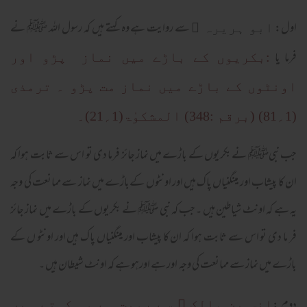
اول:
سے روایت ہے وہ کہتے ہیں کہ رسول اللہ ﷺ نے
ابو ہریرہ ﷜
فرما یا
:بکریوں کے باڑے میں نماز پڑو اور
اونٹوں کے باڑے میں نماز مت پڑو ۔ ترمذی
(1؍81) (برقم :348) المشکوٰۃ(1؍21)۔
جب نبیﷺ نے بکریوں کے باڑے میں نماز جائز فرما دی تو اس سے ثابت ہوا کہ
ان کا پیشاب اور مینگنیاں پاک ہیں اور اونٹوں کےباڑے میں نماز سے ممانعت کی وجہ
یہ ہے کہ اونٹ شیاطین ہیں ۔جب کہ نبی ﷺ نے بکریوں کے باڑے میں نماز جائز
فر ما دی تو اس سے ثابت ہوا کہ ان کا پیشاب اور مینگنیاں پاک ہیں اور اونٹو ں کے
باڑے میں نماز سے ممانعت کی وجہ اور ہے اورہو ہے کہ اونٹ شیطان ہیں ۔
دوم :
انس بن مالک ﷜ سے رویت ہے وہ کہتے ہیں