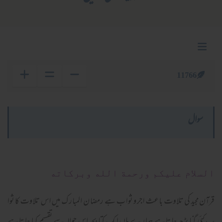
11766
سوال
السلام عليكم ورحمة الله وبركاته
قرآن مجید کی تلا وت با عث اجر و ثوا ب ہے رمضا ن المبا ر ک میں اس تلا وت کا ثوا