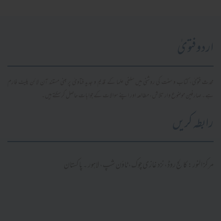
اردو فتویٰ
محدث فتویٰ، کتاب و سنت کی روشنی میں سلفی علما کے قدیم و جدید فتاویٰ پر مبنی مستند آن لائن پلیٹ فارم
ہے۔ صارفین موضوع وار تلاش، مطالعہ اور اپنے سوالات کے جوابات حاصل کر سکتے ہیں۔
رابطہ کریں
مرکز النور: کالج روڈ، نزد غازی چوک، ٹاؤن شپ، لاہور ۔ پاکستان