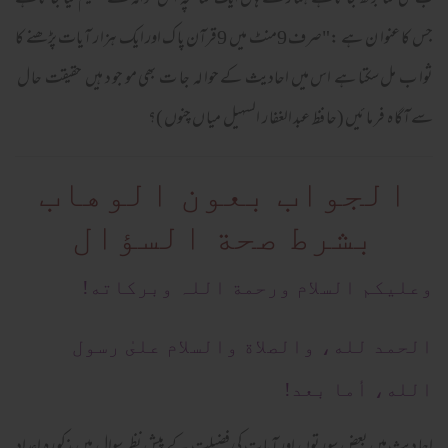
ب کئی گنا بڑ ھ جا تا ہے ہما ر ے ہا ں ایک کتا بچہ اس حوالہ سے تقسیم کیا جا تا ہے
جس کا عنوا ن ہے :"صرف 9منٹ میں 9قرآن پا ک اور ایک ہزا ر آیات پڑھنے کا
ثوا ب مل سکتا ہے اس میں احادیث کے حوا لہ جا ت بھی مو جو د ہیں حقیقت حا ل
سے آگا ہ فر ما ئیں (حا فظ عبد الغفا ر السہیل میا ں چنوں )؟
الجواب بعون الوهاب
بشرط صحة السؤال
وعلیکم السلام ورحمة اللہ وبرکاته!
الحمد لله، والصلاة والسلام علىٰ رسول
الله، أما بعد!