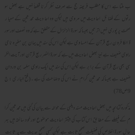
ب ملتا ہے اس کا مطلب فریضہ حج سے صرف نظر کر نا قطعاً نہیں ہے بعض سو
رتوں کے فضا ئل احا دیث میں مر وی ہیں لیکن وہ احا دیث محد ثین کے معیا ر
صحت پر پو ری نہیں اتر تیں جیسا کہ سورۃ الز لز ال کے متعلق ہے کہ وہ نصف اور سور
ۃ الکا فرو ن ربع قرآن کے ا مسا وی ہے لیکن اس کی سند میں یما ن بن مغیرہ نا می
راوی ضعیف ہے نیز بعض احا دیث میں ہے کہ سورۃ النصر ر بع قرآن اور آیت الکر
سی بھی ربع قرآن کے برا بر ہے لیکن اس کی سند میں ایک راوی سلمہ بن وردان
ضعیف ہے جیسا کہ محد ثین کرا م نے اس کی وضا حت کی ہے ۔(فتح البا ر ی : ج
9ص78)
مذکو رہ کتا بچہ میں بعض احا دیث مسند دیلمی کے حو الہ سے بیا ن کی گئی ہیں محد ثین کرا
م کے فیصلے کے مطا بق اس کتا ب کی بیشتر احا دیث مو ضو ع اور خو د سا ختہ ہیں بہر
حا ل سور ۃ اخلا ص کی فضیلت صحیح ثابت ہے لیکن کسی صحیح حدیث سےیہ ثا بت