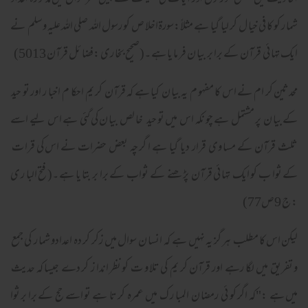
احا دیث میں بعض سو رتوں اور آیا ت کی فضیلت کے پیش نظر سوال میں مذکو رہ اعداد
شما ر کو کا فی خیا ل کر لیا گیا ہے مثلاً:سورۃاخلا ص کو رسول اللہ صلی اللہ علیہ وسلم نے
ایک تہا ئی قرآن کے برا بر بیا ن فر ما یا ہے ۔(صحیح بخا ری :فضا ئل قرآن 5013)
محدثین کر ام نے اس کا مفہو م یہ بیا ن کیا ہے کہ قرآن کر یم احکا م اخبا ر اور تو حید
کے بیا ن پر مشتمل ہے چو نکہ اس میں تو حید خا لص بیا ن کی گئی ہے اس لیے اسے
ثلث قرآن کے مسا وی قرار دیا گیا ہے ا گر چہ بعض حضرات نے اس کی قرا ت
کے ثوا ب کو ایک تہا ئی قرآن پڑ ھنے کے ثواب کے برا بر بتا یا ہے ۔( فتح البا ر ی
: ج 9ص77)
لیکن اس کا مطلب ہر گز یہ نہیں ہے کہ انسا ن سوال میں زکر کر دہ اعدادو شما ر کی جمع
و تفریق میں لگا رہے اور قرآن کر یم کی تلا و ت کو نظر اندا ز کر دے جیسا کہ حدیث
میں ہے :"کہ اگر کو ئی رمضا ن المبا ر ک میں عمرہ کر تا ہے تو اسے حج کے برا بر ثوا