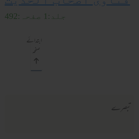
جلد:1 صفحہ:492
ابتدائے
صفحہ
تبصرے