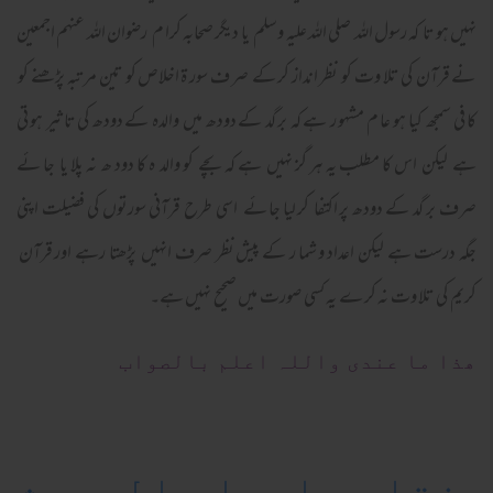
نہیں ہو تا کہ رسول اللہ صلی اللہ علیہ وسلم یا دیگر صحابہ کرا م رضوان اللہ عنہم اجمعین
نے قرآن کی تلا وت کو نظر انداز کر کے صر ف سور ۃ اخلاص کو تین مر تبہ پڑھنے کو
کا فی سمجھ کیا ہو عا م مشہو ر ہے کہ بر گد کے دودھ میں والدہ کے دودھ کی تا ثیر ہو تی
ہے لیکن اس کا مطلب یہ ہر گز نہیں ہے کہ بچے کو والد ہ کا دود ھ نہ پلا یا جا ئے
صرف بر گد کے دودھ پر اکتفا کر لیا جا ئے اسی طرح قرآنی سورتوں کی فضیلت اپنی
جگہ درست ہے لیکن اعداد و شما ر کے پیش نظر صرف انہیں پڑھتا رہے اور قرآن
کریم کی تلا وت نہ کر ے یہ کسی صورت میں صحیح نہیں ہے۔
ھذا ما عندی واللہ اعلم بالصواب
فتاوی اصحاب الحدیث