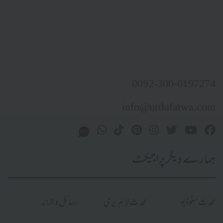
0092-300-0197274
info@urdufatwa.com
ہمارے دیگر پراجیکٹ
محدث سٹوڈیو
محدث لائبریری
رسائل و جرائد