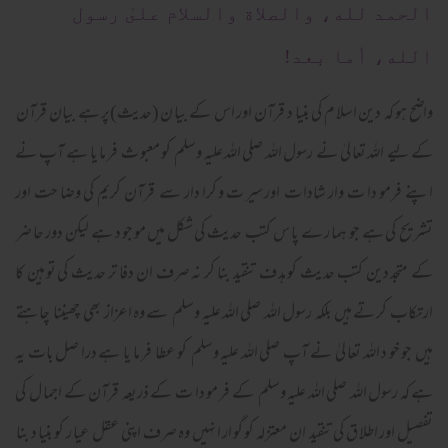
الحمد لله، والصلاة والسلام علىٰ رسول
الله، أما بعد!
واضح ہو کہ دین اسلا م کی بنیا د قرآن اور اس کے بیا ن (حدیث)پر ہے بیان قرآن
کے لیے اللہ تعا لیٰ نے رسول اللہ صلی اللہ علیہ وسلم کو معبو ث فر ما یا ہے آپ نے
اپنے فرمو دا ت وار شادا ت اور سیر ت و کرا دار سے قرآن کریم کی وضا حت اور
تشر یح کی ہے جو ہما ر ے پا س کتب حدیث کی شکل میں مو جو د ہے لیکن دور حا ضر
کے متجد دین کتب حدیث کو ہد ف تنقید بنا کر نہ صرف ان دفا تر حدیث کی تو ہین کا
ارتکاب کر تے ہیں بلکہ رسول اللہ صلی اللہ علیہ وسلم سے وہ اعزاز بھی چھیننا چاہتے
ہیں جو خو د اللہ تعا لیٰ نے آپ صلی اللہ علیہ وسلم کو عطا فر ما یا ہے درا صل بات یہ
ہے کہ رسول اللہ صلی اللہ علیہ وسلم کے فر مو دا ت کے ذریعہ قرآن کے اجما ل کی
تفصیل اور اطلا ق کی تنقید ان معتزلہ کو گو ار ا نہیں وہ صرف اپنی عقل عیا ر کو بنیا د بنا