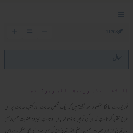
11703
سوال
السلام عليكم ورحمة الله وبركاته
نور پور سے حا فظ مقصو د احمد لکھتے ہیں کہ ایک شخص حدیث اور کتب حدیث پر اس
طرح تنقید کر تا ہے کہ ان کی تو ہین کا پہلو نما یا ں ہوتا ہے نیز وہ حضرت حسن رضی
اللہ تعالیٰ عنہ اور حضرت حسین رضی اللہ تعالیٰ عنہ کی صحا بیت کا بھی منکر ہے اس