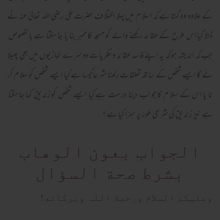
کے علا وہ وہ کہتا ہے کہ اسلا م میں پہلا اختلا ف حضرت علی رضی اللہ تعالیٰ عنہ نے
ڈالا کیا اس طرح کے عقا ئد رکھنے والے کو مسجد کا ممبر بنا یا جا سکتا ہے با لخصوص
جب کہ اند یشہ ہو کہ یہ اپنے فا سد عقا ئد و نظر یا ت دوسر ے نما زیو ں میں بھی پھیلا
ئے گا ایسے شخص کے سا تھ تعلقا ت رکھنا شر عاً کیسا ہے کیا ایسے شخص کو سلا م کر
نا یا اس کے سلا م کا جو اب دینا درست ہے کیا ایسے شخص کو زند یق کہا جا سکتا
ہے نیز ز ند یق کی شرعی طو ر پر سزا کیا ہے ؟
الجواب بعون الوهاب
بشرط صحة السؤال
وعلیکم السلام ورحمة اللہ وبرکاته!