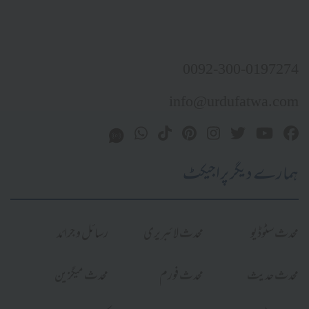
0092-300-0197274
info@urdufatwa.com
ہمارے دیگر پراجیکٹ
محدث سٹوڈیو
محدث لائبریری
رسائل و جرائد
محدث حدیث
محدث فورم
محدث میگزین