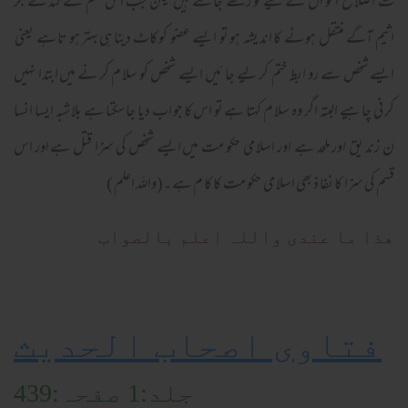
ت اصلا ح احو ال کے لیے تو رکھے جا سکتے ہیں لیکن جب اس قسم کے گند ے جر
اثیم آگے منتقل ہو نے کا اند یشہ ہو تو ایسے عضو کو کاٹ دینا ہی بہتر ہو تا ہے یعنی
ایسے شخص سے رو ابط ختم کر لیے جا ئیں ایسے شخص کو سلا م کر نے میں ابتدا نہیں
کر نی چا ہیے البتہ اگر وہ سلا م کہتا ہے تو اس کا جو اب دیا جا سکتا ہے بلا شبہ ایسا انسا
ن زند یق اور ملحد ہے اور اسلا می حکو مت میں ایسے شخص کی سزا قتل ہے اور اس
قسم کی سزا کا نفا ذ بھی اسلا می حکو مت کا کا م ہے ۔(واللہ اعلم )
ھذا ما عندی واللہ اعلم بالصواب
فتاوی اصحاب الحدیث
جلد:1 صفحہ:439