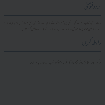
اردو فتویٰ
محدث فتویٰ، کتاب و سنت کی روشنی میں سلفی علما کے قدیم و جدید فتاویٰ پر مبنی مستند آن لائن پلیٹ فارم
ہے۔ صارفین موضوع وار تلاش، مطالعہ اور اپنے سوالات کے جوابات حاصل کر سکتے ہیں۔
رابطہ کریں
مرکز النور: کالج روڈ، نزد غازی چوک، ٹاؤن شپ، لاہور ۔ پاکستان