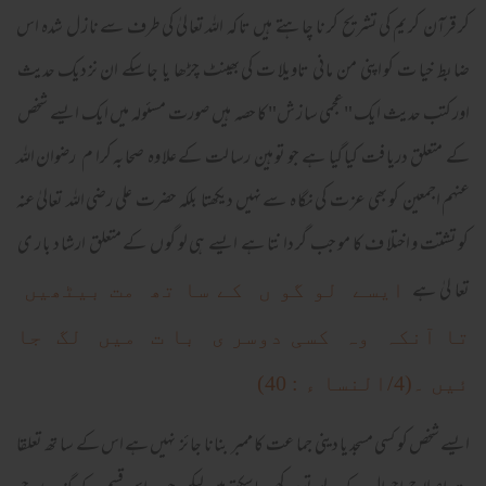
کر قرآن کر یم کی تشریح کر نا چا ہتے ہیں تا کہ اللہ تعا لیٰ کی طرف سے نا ز ل شدہ اس
ضا بط خیا ت کو اپنی من ما نی تاویلا ت کی بھینٹ چڑھا یا جا سکے ان نز دیک حدیث
اور کتب حدیث ایک "عجمی سا ز ش" کا حصہ ہیں صورت مسئولہ میں ایک ایسے شخص
کے متعلق دریا فت کیا گیا ہے جو تو ہین رسا لت کے علا وہ صحا بہ کرا م رضوان اللہ
عنہم اجمعین کو بھی عز ت کی نگا ہ سے نہیں دیکھتا بلکہ حضرت علی رضی اللہ تعالیٰ عنہ
کو تشتت و اختلا ف کا مو جب گر دا نتا ہے ایسے ہی لو گو ں کے متعلق ارشا د با ر ی
تعا لیٰ ہے
ایسے لو گو ں کے سا تھ مت بیٹھیں
تا آنکہ وہ کسی دوسر ی با ت میں لگ جا
ئیں ۔(4/النسا ء : 40)
ایسے شخص کو کسی مسجد یا دینی جما عت کا ممبر بنانا جا ئز نہیں ہے اس کے سا تھ تعلقا