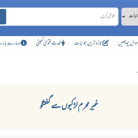
وال پوچھیں
تازہ ترین جوابات
محدث فتویٰ کمیٹی
ہمارے بارے
غیر محرم لڑکیوں سے گفتگو