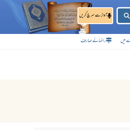
آواز سے سرچ کریں
 میں
رہنمائے صارف