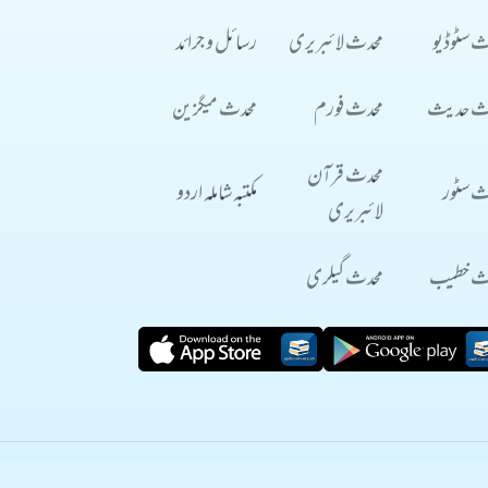
ث سٹوڈیو
محدث لائبریری
رسائل و جرائد
ث حدیث
محدث فورم
محدث میگزین
محدث قرآن
ث سٹور
مکتبہ شاملہ اردو
لائبریری
ث خطیب
محدث گیلری