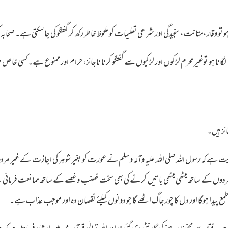
ہو تو وقار ،متانت ، سنجیدگی اور شرعی تعلیمات کو ملحوظ خاطر رکھ کر گفتگو کی جا سکتی ہے۔ صح
گانا ہو توغیر محرم لڑکوں اور لڑکیوں سے گفتگو کرنا ناجائز،حرام اور ممنوع ہے۔ کسی خا
ئز ہیں۔
یت ہے کہ رسول اللہ صلی اللہ علیہ وآلہ وسلم نے عورت کو بغیر شوہر کی اجازت کے غیر 
ں کے ساتھ میٹھی میٹھی باتیں کرنے کی بھی سخت غضب و غصے کے ساتھ ممانعت فرمائی ہے ک
 پیدا ہوگا اور دل کا چور جاگ اٹھے گا جو دونوں کیلئے نقصان دہ اور موجب عذاب ہے۔