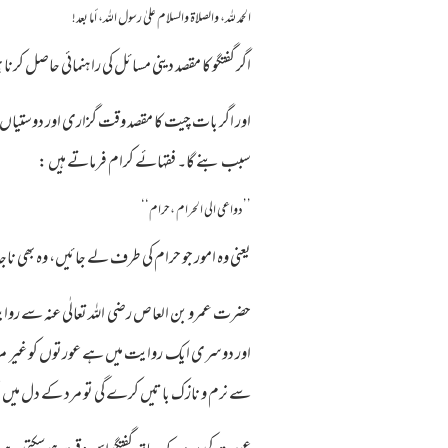
الحمد لله، والصلاة والسلام علىٰ رسول الله، أما بعد!
اگر گفتگو کا مقصد دینی مسائل کی راہنمائی حاصل کرنا 
اور اگر بات چیت کا مقصد وقت گزاری اور دوستیاں ل
سبب بنے گا۔ فقہائے کرام فرماتے ہیں :
’’دواعی الی الحرام ،حرام‘‘
یعنی وہ امور جو حرام کی طرف لے جائیں، وہ بھی ناجا
حضرت عمرو بن العاص رضی اللہ تعالٰی عنہ سے روا
اور دوسری ایک روایت میں ہے عورتوں کو غیر مردو
سے نرم و نازک باتیں کرے گی تو مرد کے دل میں طمع