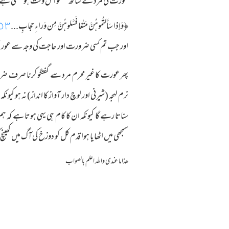
عورت کی مرد کے ساتھ گفتگو اس وقت ہو سکتی ہے جب فت
٥٣
﴿
وَإِذا سَأَلتُموهُنَّ مَتـٰعًا فَسـَٔلوهُنَّ مِن وَر‌اءِ حِجابٍ...
اور جب تم کسی ضرورت اور حاجت کی وجہ سے عورتوں
پھر عورت کا غیر محرم مرد سے گفتگو کرنا صرف ضرو
نرم لہجہ (شیرنی اور لوچ دار آواز کا انداز) نہ ہ
سناتا رہے گا کیونکہ ان کا کام ہی یہی ہوتا ہے کہ ہم
سمجھی میں اٹھایا ہوا قدم کل کو دوزخ کی آگ میں کھی
ھذا ما عندی واللہ اعلم بالصواب