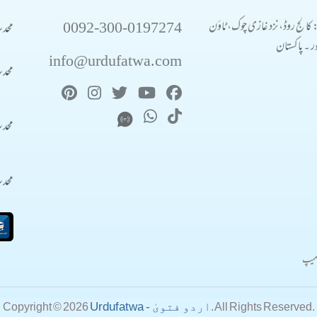
0092-300-0197274
محد
: کالج روڈ، نزد غازی چوک، ٹاؤن
 ۔ پاکستان
info@urdufatwa.com
محد
محد
محد
میپ
Urdufatwa - اردو فتویٰ
Copyright © 2026
. All Rights Reserved.