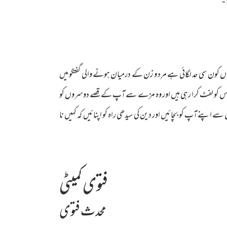
-
ں کون سی حد لگائی ہے مرد و زن کے درمیان ہونے والی گفتگو میں
کہ آپ اس کو لفٹ کرا رہی ہیں اور وہ مزے سے آپ کے قصے دوسروں کو
 سے اپنے آپ کو بچائیں اور دین کی سیدھی راہ کو اپنائیں کہ کہیں نا
فتوی کمیٹی
محدث فتوی