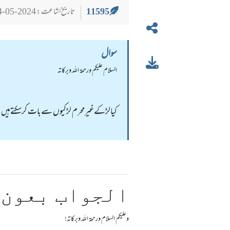
11595
تاریخ اشاعت : 2024-05-24
سوال
السلام عليكم ورحمة الله وبركاته
کیالڑکےغیرمحرم لڑکیوں سےبات کرسکتےہیں
الجواب بعون 
وعلیکم السلام ورحمة اللہ وبرکاته!