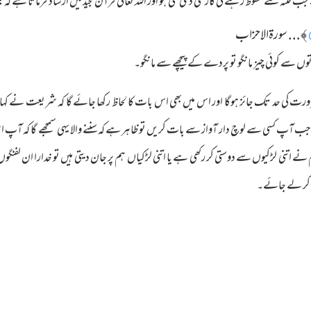
نہ سے محفوظ رہنے کی گارنٹی دی گئی ہو اور اللہ تعالٰی قرآن مجید میں ارشاد فرماتا ہے کہ:
﴾... سورةالاحزاب
 سے کوئی چیز مانگو تو پردے کے پیچھے سے مانگو۔
رت کی حد تک جائز ہوگا اور اس میں بھی اس بات کا لحاظ رکھا جائے گا کہ شریعت نے کہا
و کیونکہ جب آپ کسی سے لوچ دار آواز سے بات کریں تو ظاہر ہے کہ سننے والا یہی سمجھے گا 
 نے اتنی لڑکیوں سے دوستی کر رکھی ہے یا اتنی لڑکیاں ہم پر جان دیتی ہیں تو خدارا ان لفنگوں
نچ کر لے جائے۔