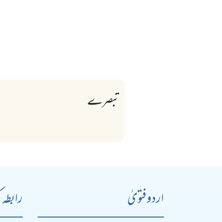
تبصرے
اردو فتویٰ
رابطہ 