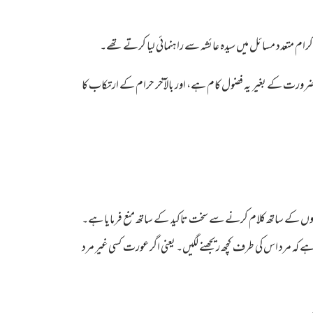
ابہ کرام متعدد مسائل میں سیدہ عائشہ سے راہنمائی لیا کرتے تھے۔
ص ضرورت کے بغیر یہ فضول کام ہے، اور بالآخر حرام کے ارتکاب کا
مردوں کے ساتھ کلام کرنے سے سخت تاکید کے ساتھ منع فرمایا ہے۔
ہ مرد اس کی طرف کچھ ریجھنے لگیں۔ یعنی اگر عورت کسی غیر مرد