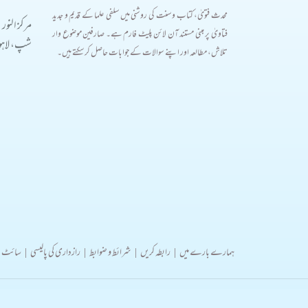
محدث فتویٰ، کتاب و سنت کی روشنی میں سلفی علما کے قدیم و جدید
مرکز النور
فتاویٰ پر مبنی مستند آن لائن پلیٹ فارم ہے۔ صارفین موضوع وار
شپ، لاہور
تلاش، مطالعہ اور اپنے سوالات کے جوابات حاصل کر سکتے ہیں۔
ہمارے بارے میں
|
رابطہ کریں
|
شرائط و ضوابط
|
رازداری کی پالیسی
|
سائٹ 