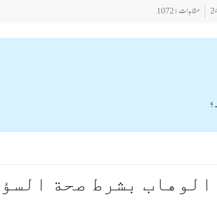
مشاہدات : 1072
۔؟
الوهاب بشرط صحة السؤ