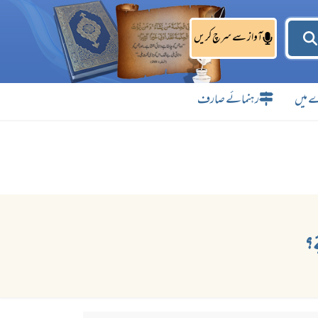
آواز سے سرچ کریں
 میں
رہنمائے صارف