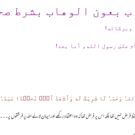
ب بعون الوهاب بشرط صح
 وبرکاته!
م علىٰ رسول الله، أما بعد!
ُ وَحْدَہُ لَا شَرِیْکَ لَه وَآَشْھَدُ آَنَۤ مُحمۤدًا عَبْدُہُ 
ظ فرض نہیں تھا بلکہ اس پر فرض تھا کہ وہ اعتقاد رکھے اور ایمان لائے اللہ پر فرشتوں پر۔۔
۔