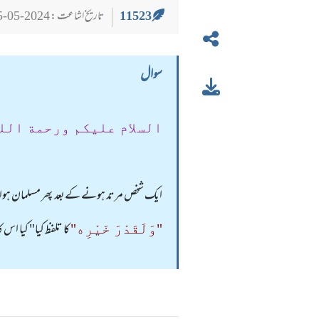
11523
تاریخ اشاعت : 2024-05-25
سوال
السلام عليكم ورحمة الل
ایک شخص مرتد ہونے کےبعد پھر مسلمان ہوا 
کا تلفظ کیا" کیا اس 
"وَلَقَدْرَ خَیْرِه"