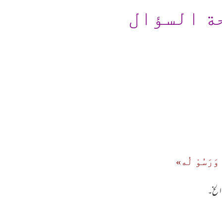
ة السؤال
وَرَسُوْ لُه»
۔الخ۔