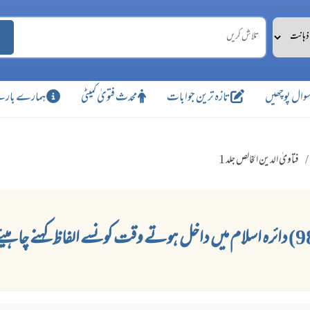
وال پوچھیں
تازہ ترین جوابات
محدث فتویٰ کمیٹی
ہمارے بارے
فتاویٰ الدین الخالص جلد 1