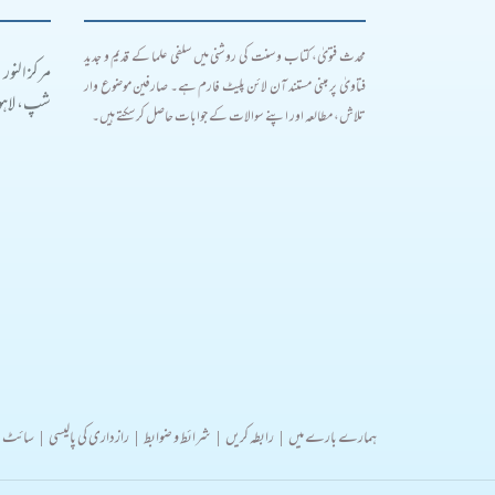
محدث فتویٰ، کتاب و سنت کی روشنی میں سلفی علما کے قدیم و جدید
مرکز النور
فتاویٰ پر مبنی مستند آن لائن پلیٹ فارم ہے۔ صارفین موضوع وار
شپ، لاہور
تلاش، مطالعہ اور اپنے سوالات کے جوابات حاصل کر سکتے ہیں۔
ہمارے بارے میں
|
رابطہ کریں
|
شرائط و ضوابط
|
رازداری کی پالیسی
|
سائٹ 