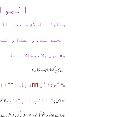
الجوا
وعلیکم السلام ورحمة اللہ
الحمد لله، والصلاة والسلا
ولا حول ولا قوةالا باللہ۔
اس کا یہ کہنا واجب تھا كہ:
«" آَشھَدُ آَنْ لۤا اِلٰه الۤا اللہ
اور اس پر
۔کا تلف
"اٰمَنْتُ بِاللہِ "الخ
اور اسے اپنی مرضی کی بولی میں اقرار کرنا فرض ہے