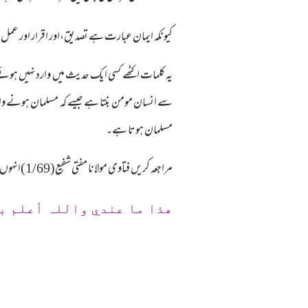
کیونکہ ایمان عبارت ہے تصدیق،اور اقرار اور عمل 
یہ کلمات اکٹھے کسی ایک حدیث میں وارد نہیں ہوئے 
سے انسان مومن بنتا ہے جیسے کہ مسلمان ہونے وال
مسلمان ہوتا ہے۔
مراجعہ کریں فتاوی مولانا مفتی شفیع(1/69)انہوں نے بھی یہی بات کہی ہے کہ ان کلمات کا حفظ کرنا لازم نہیں۔
ھذا ما عندي واللہ أعلم ب