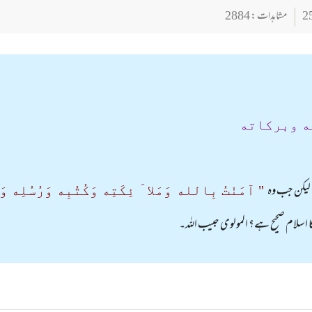
مشاہدات : 2884
ه وبركاته
لیکن جب وہ
" آمَنْتُ بِالله وَمَلا َ ئِکَتِه وَکُتُبِه وَرُسُلِه وَا
کا اسلام صحیح ہے؟ المولوی حبیب اللہ۔