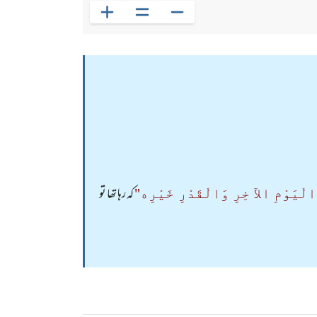
کہ رہا تھا تو
لْیَوْمِ الآ خِرِ وَالْقَدْرِ خَیْرِه"