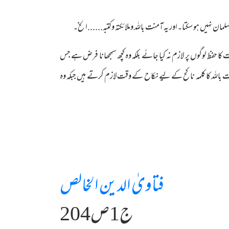
مسلمان نہیں ہو سکتا۔اور یہ آمنت باللہ وملائکتہ وکتبہ......الخ۔
ا حفظ لوگوں پر لازم نہ کیا جائے بلکہ وہ کچھ سمجھانا فرض ہے جس
اللہ کا کلمہ ناکح کے لیے نکاح کے وقت لازم کرتے ہیں جبکہ وہ
فتاویٰ الدین الخالص
ج1ص204