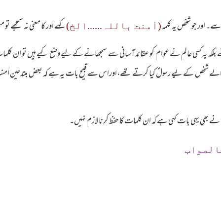
سے۔ اور جو شخص یہ کلمہ
کہے اور کا معنی نہ سمجھے تو 
(اٰمنت باللہ......الخ)
بلکہ یہ کسی عالم نے عوام کو عقائد آسانی سے سمجھانے کے لیے وضع کیے ہیں تو ان کلمات ک
ے شخص کے لیے رسولؐ کیا کرتے تھے،اوراس سے قبیح بات یہ ہے کہ بعض مبتدعین اٰمنت ب
الصواب