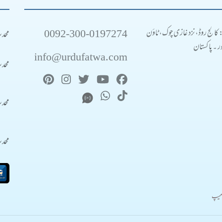
0092-300-0197274
محد
: کالج روڈ، نزد غازی چوک، ٹاؤن
 ۔ پاکستان
info@urdufatwa.com
محد
محد
محد
میپ