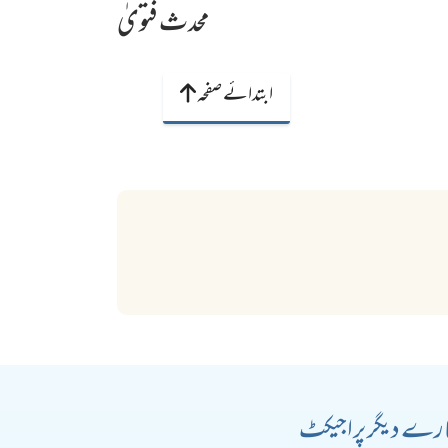
محدث فتویٰ
ابتدائے صفحہ
رے دیگر پراجیکٹ