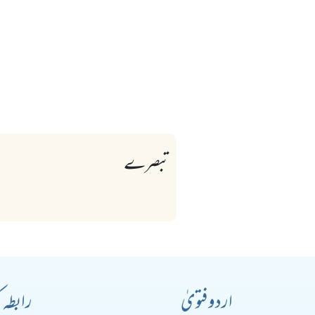
تبصرے
اردو فتویٰ
رابطہ 