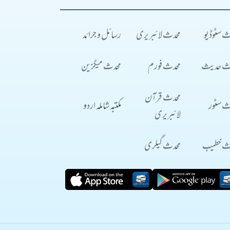
ث سٹوڈیو
محدث لائبریری
رسائل و جرائد
ث حدیث
محدث فورم
محدث میگزین
محدث قرآن
ث سٹور
مکتبہ شاملہ اردو
لائبریری
ث خطیب
محدث گیلری