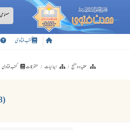
کتب فتاوی
س
عقیدہ و منہج
ایمانیات
متفرقات
کتب فتاوی
(98) دائرہ اسلام میں داخل ہوتے وقت کونسے الفاظ کہنے چاہیئے؟