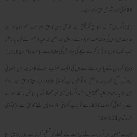
کا قا نو نی اور شر عی حق رکھتا ہے ۔
(2) اگر ما ں آگے نکا ح کر لیتی ہے تو بھی اس کا حق حضا نت ختم ہوجاتا ہے
حدیث میں اس کی وضا حت مو جو د ہے رسول اللہ صلی اللہ علیہ وسلم نے فر ما یا :" کہ
جب تک نکا ح ثا نی نہ کر ے بچے کی پرورش کی حقدار ہے۔(مسند امام:1/182)
(3) اگر ما ں کے پا س رہنے سے ان کی ذہنیت خرا ب ہو نے کا اند یشہ ہو یا جسما نی
پرورش صحیح طو ر پر نہ ہو سکتی ہو تو بھی با پ کواپنی اولا د واپس لینے کا حق ہے ۔امام
ابن تیمیہ رحمۃ للہ علیہ لکھتے ہیں :"کہ اگر ما ں کسی غیر محفوظ جگہ پر رہا ئش رکھے ہو ئے
ہے یا اخلا قی گراوٹ کا شکا ر ہے تو با پ کو اپنی اولا د واپس لینے کا حق ہے /(فتا وی
ابن تیمیہ 34/131)
صورت مسئولہ میں اگر با پ نے عدا لت کے فیصلے کو تسلیم کر لیا ہے اور وہ اپنی اولا