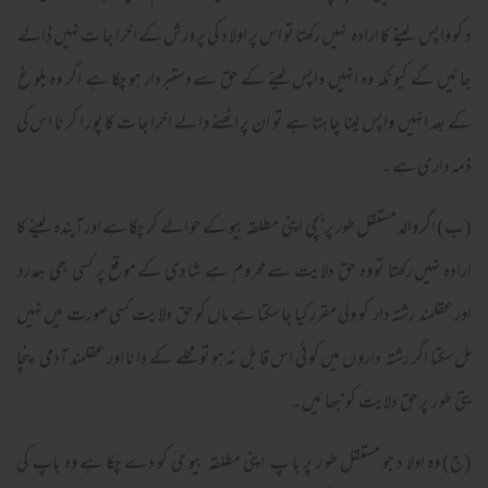
د کو واپس لینے کا ارادہ نہیں رکھتا تو اس پر اولا د کی پر ورش کے اخرا جا ت نہیں ڈالے
جا ئیں گے کیو نکہ وہ انہیں واپس لینے کے حق سے دستبردار ہو چکا ہے اگر وہ بلو غ
کے بعد انہیں واپس لینا چا ہتا ہے تو ان پر اٹھنے والے اخرا جا ت کا پو ر ا کر نا اس کی
ذمہ داری ہے ۔
(ب) اگر والد مستقل طور پر بچی اپنی مطلقہ بیو کے حو الے کر چکا ہے اور آیندہ لینے کا
ارادہ نہیں رکھتا تو وہ حق دلا یت سے محروم ہے شا دی کے مو قع پر کسی بھی ہمدرد
اور عقلمند رشتہ دار کو ولی مقرر کیا جا سکتا ہے ماں کو حق دلا یت کسی صورت میں نہیں
مل سکتا اگر رشتہ دارو ں میں کو ئی اس قا بل نہ ہو تو محلے کے دا نا اور عقلمند آدمی پنچا
یتی طو ر پر حق دلایت کو نبھا ئیں ۔
(ج) وہ اولا د جو مستقل طو ر پر با پ اپنی مطلقہ بیو ی کو دے چکا ہے وہ باپ کی