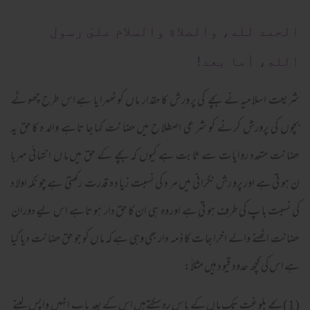
الحمد لله، والصلاة والسلام علىٰ رسول
الله، أما بعد!
شریعت اسلا میہ نے بچے کی پر ورش کا حقدار ما ں کو ٹھہرا یا ہے اس طرح چھو ٹے
بچو ں کی پرورش کر نے کو شر عی اصطلا ح میں حضا نت کہا جا تا ہے والد ہ کا حق یہ
حضا نت متعدد روایا ت سے ثا بت ہے کیوں کہ بچے کے حق میں ما ں انتہا ئی مہربا
ن ہو تی ہے اور پرو رش نگرا نی میں مر د کی نسبت زیا د ہ قدرت رکھتی ہے چو نکہ اولا د
کی نسبت با پ کی طرف ہو تی ہے اور وہ ہی ان کا حق دار ہو تا ہے اس لیے دوران
حضانت اٹھنے والے اخرا جا ت کا ذمہ دار بھی وہی ہے کہ ما ں کو جو حق حضا نت دیا گیا
ہے اس کی کچھ حدود قیو د ہیں مثلاً:
(1)بچے بلو غت تک ما ں کے پا س رہ سکتےہیں اس کے بعد با پ انہیں واپس لینے