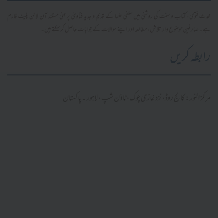
محدث فتویٰ، کتاب و سنت کی روشنی میں سلفی علما کے قدیم و جدید فتاویٰ پر مبنی مستند آن لائن پلیٹ فارم
ہے۔ صارفین موضوع وار تلاش، مطالعہ اور اپنے سوالات کے جوابات حاصل کر سکتے ہیں۔
رابطہ کریں
مرکز النور: کالج روڈ، نزد غازی چوک، ٹاؤن شپ، لاہور ۔ پاکستان