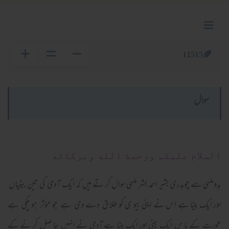
11515
سوال
السلام عليكم ورحمة الله وبركاته
بدوملہی سے چوہدری بشیر احمد بشر ملہی سوال کر تے ہیں کہ ایک آدمی کی تین بیٹیاں
اور ایک بیٹا ہے اس نے اپنی بیو ی کو طلا ق دے دی ہے جو مؤثر ہو چکی ہے
عورت کے پا س ایک بیٹی اور ایک بیٹا ہے آدمی نے انہیں حا صل کر نے کے