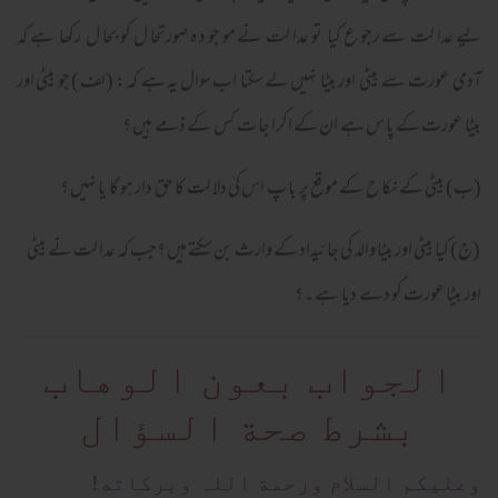
لیے عدا لت سے رجو ع کیا تو عدا لت نے مو جو د ہ صورتحا ل کو بحا ل رکھا ہے کہ
آدمی عورت سے بیٹی اور بیٹا نہیں لے سکتا اب سوال یہ ہے کہ : (لف ) جو بیٹی اور
بیٹا عورت کے پا س ہے ان کے اکرا جا ت کس کے ذمے ہیں ؟
(ب) بیٹی کے نکا ح کے مو قع پر با پ اس کی دلا لت کا حق دار ہو گا یا نہیں ؟
(ج) کیا بیٹی اور بیٹا والد کی جا ئیداد کے وارث بن سکتے ہیں ؟جب کہ عدا لت نے بیٹی
اور بیٹا عورت کو دے دیا ہے ۔؟
الجواب بعون الوهاب
بشرط صحة السؤال
وعلیکم السلام ورحمة اللہ وبرکاته!