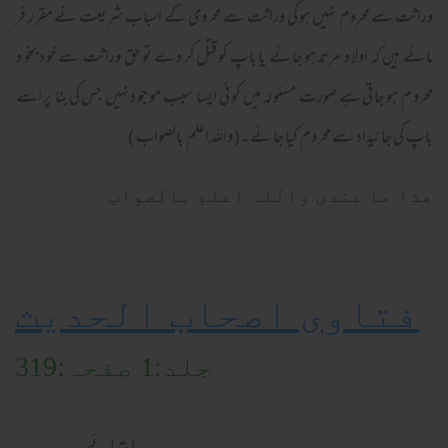
وراثت سے محروم نہیں ہو گی وراثت سے محرومی کے اسباب شریعت نے مقرر فر
ما ئے ہیں کہ اولا د مرتد ہو جا ئے یا با پ کو قتل کر دے تو حق وراثت سے خو د بخو د
محرو م ہو جا تی ہے صورت مسئو لہ میں کو ئی ایسا سبب مو جو د نہیں جس کی بنا پر اسے
با پ کی جا ئیداد سے محروم کیا جا ئے ۔(واللہ اعلم بالصواب )
ھذا ما عندی واللہ اعلم بالصواب
فتاوی اصحاب الحدیث
جلد:1 صفحہ:319