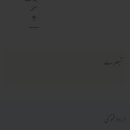
ابتدائے
صفحہ
تبصرے
اردو فتویٰ