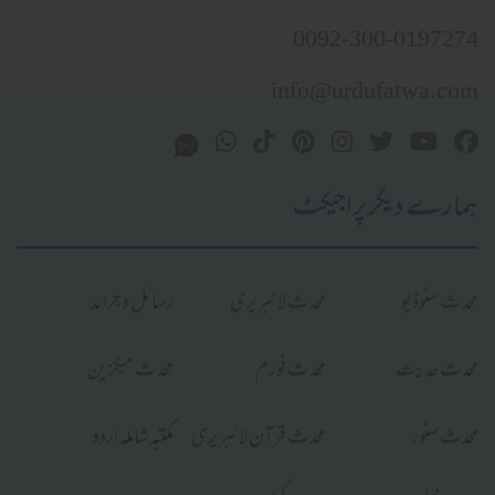
0092-300-0197274
info@urdufatwa.com
ہمارے دیگر پراجیکٹ
محدث سٹوڈیو
محدث لائبریری
رسائل و جرائد
محدث حدیث
محدث فورم
محدث میگزین
محدث سٹور
محدث قرآن لائبریری
مکتبہ شاملہ اردو