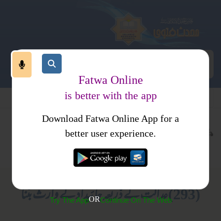
Fatwa Online
is better with the app
Download Fatwa Online App for a
معاملات
مالی معاملات
کتب فتاوی
better user experience.
وراثت
فتاویٰ اصحاب الحدیث جلد 1
(293) عدالت کے ذریعہ جائیداد کے وارث بننا
OR
Try The App
Continue On The Web