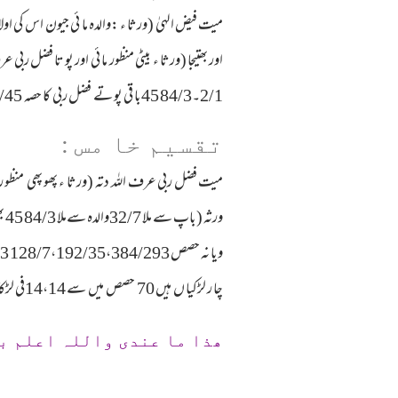
2/1۔84/3 45با قی پو تے فضل ربی کا حصہ 192/45کا 2/1:84/45
تقسیم خا مس :
میت فضل ربی عرف اللہ دتہ (ورثا ء پھو پھی منظو ر م
چا ر لڑکیا ں ہیں 70 حصص میں سے 14،14فی لڑکا اور 7،7فی لڑکی تقسیم کیے جا ئیں (اللہ اعلم بالصواب )
ھذا ما عندی واللہ اعلم ب