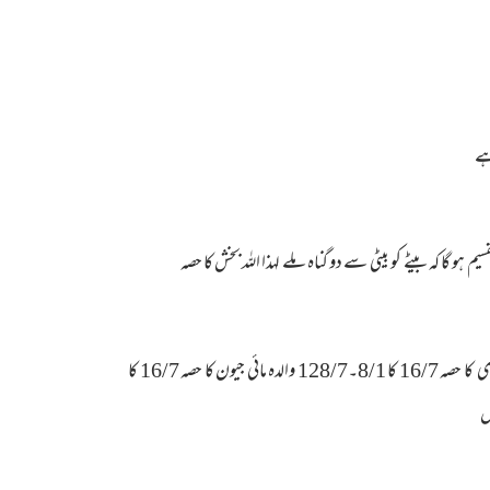
ہے
و ن بیٹا اللہ بخش بیٹی منظو ر ما ئی بیٹی فیض الہیٰ )فرض کیا کہ کل جا ئیداد :ما ئی جیون کا حصہ 8/1با قی 8/7 اسطرح تقسیم ہو گا کہ بیٹے کو بیٹی سے دو گناہ ملے لہذا اللہ بخش کا حصہ
میت اللہ بخش (ورثا ء بیو ی ہا جرہ بیٹا فضل ربی والدہ جیون مائی بہن فیض الہیٰ )قابل تقسیم ترکہ 16/7:ہاجرہ بیو ی کا حصہ 16/7 کا 8/1۔128/7 والدہ مائی جیون کا حصہ 16/7 کا