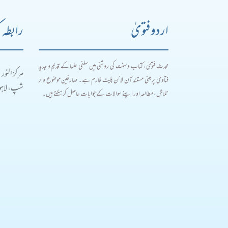
اردو فتویٰ
رابطہ 
محدث فتویٰ، کتاب و سنت کی روشنی میں سلفی علما کے قدیم و جدید
مرکز النور
فتاویٰ پر مبنی مستند آن لائن پلیٹ فارم ہے۔ صارفین موضوع وار
شپ، لاہور
تلاش، مطالعہ اور اپنے سوالات کے جوابات حاصل کر سکتے ہیں۔