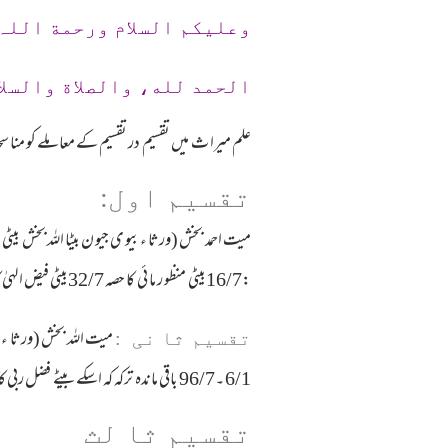
وعلیکم السلام ورحمة اللہ
الحمد لله، والصلاة والسلا
علم میرا ث میں تقسیم در تقسیم کے معا ملے کو منا س
تقسیم اول:
:16/7بیٹی منظو ر ما ئی کا حصہ 32/7بیٹی فیض الہیٰ کا حصہ 32/7،
تقسیم ثا نی :
6/1 ۔96/7 باقی ماندہ ترکہ کہ اسکے بیٹے فضل ربی کا ہے ۔یعنی16/7 کا24/17۔384/119 دونوں بہنیں منظو ر ما ئی اور فیض الہیٰ محروم ہیں
تقسیم ثا لث