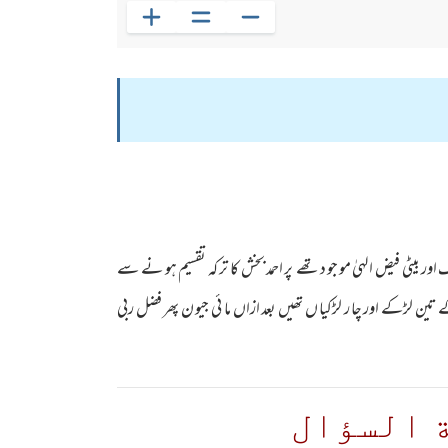
ور بیٹی فیض الہیٰ مو جو د تھے پر احمد بخش کا تر کہ تقسیم ہو نے سے
کے تین لڑکے اور چا ر لڑکیا ں تھیں بعد ازاں ما ئی جیو ن پھر فضل ربی
 السؤال