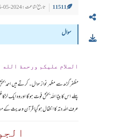
11511
تاریخ اشاعت : 2024-05-25
سوال
السلام عليكم ورحمة الله 
مظفر گڑھ سے مظہر نوا ز سوال۔ کر تے ہیں احمد بخش فو
پہلے اس کا بیٹا اللہ بخش فوت ہو گا اور وہ ایک لڑکا 
عرف اللہ دتہ کا انتقال ہو گیا قرآن وحدیث کے مطا بق
الجو