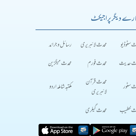
رے دیگر پراجیکٹ
ث سٹوڈیو
محدث لائبریری
رسائل و جرائد
ث حدیث
محدث فورم
محدث میگزین
محدث قرآن
ث سٹور
مکتبہ شاملہ اردو
لائبریری
ث خطیب
محدث گیلری