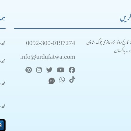
کریں
ہما
0092-300-0197274
محد
: کالج روڈ، نزد غازی چوک، ٹاؤن
 ۔ پاکستان
info@urdufatwa.com
محد
محد
محد