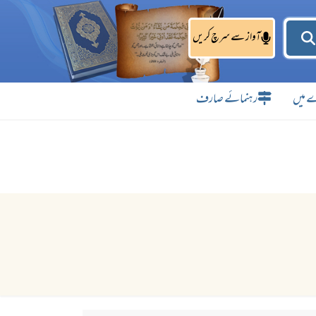
آواز سے سرچ کریں
 میں
رہنمائے صارف