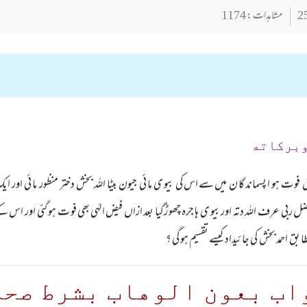
مشاہدات : 1174
وبركاته
 ت ہو ا پسماند گا ن میں سے اس کی بیو ی ما ئی جیون بیٹا اللہ بخش دختر منظور ما ئی اور ایک ا
فضل ربی عرف اللہ دتہ اور بیو ی ہا جرہ چھو ڑگیا بعد ازاں فیض الہٰی بھی فو ت ہو گئی اور اس 
 احمد بخش کی جا ئیداد کیسے تقسیم ہو گی ؟
اب بعون الوهاب بشرط صحة