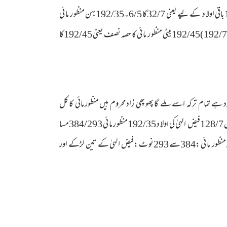
میت فیض الہیٰ (ورثا ء :والدہ ما ئی جیون اس کی اولا د بہن منظو ر ما ئی اور بیٹا فیض الہیٰ )فیض الہیٰ کا قابل تقسیم ترکہ :32/7کا 6/1۔192/7باقی اولا د کے لیے یعنی 32/7کا 6/5۔192/35بہن منظو ر ما ئی
اور بھتیجا (ورثا ء بیٹی منظور ما ئی اور پو تا فضل ربی عرف اللہ دتہ )ما ئی جیو ن کا قا بل تقسیم ترکہ (خا وند سے ملا8/1بیٹے سے ملا 96/7بیٹی سے ملا 192/7)192/45بیٹی منظو ر ما ئی کا حصہ نصف یعنی 192/45کا
ہے تمام تر کہ اسے ملے گا پھو پھی زاد محروم ہیں منظور مائی کا کل
ورثہ (باپ سے ملا 32/7والدہ سےملا 84/3 45 بھتیجا فضل ربی سے ملا 384/164)384/293حصہ لینے والے ورثا ء :ہا جرہ زوجہ اللہ بخش 128/7فیض الہیٰ کی اولا د 192/35منظو ر ما ئی 384/293مسا
ویا نہ حصص 128/7،192/35،384/293 384/21،293 ہا جرہ زوجہ اللہ بخش : 384سے 21فیض الہیٰ کی اولا د :384سے 70اور منظور ما ئی :384سے 293نو ٹ :فیض الہیٰ کے تین لڑکے اور