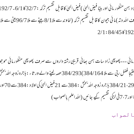
ا ئی ---پھوپھی زاد سات بہن بھا ئی قریبی رشتہ دار وں سے صرف پھو پھی منظو ر ما ئی مو جود 
الصواب