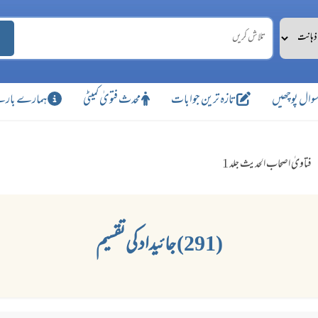
وال پوچھیں
تازہ ترین جوابات
محدث فتویٰ کمیٹی
ہمارے بارے
فتاویٰ اصحاب الحدیث جلد 1
(291) جائیداد کی تقسیم