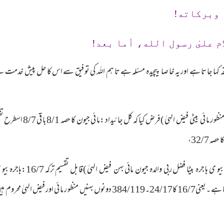
 وبرکاته!
م علىٰ رسول الله، أما بعد!
خہ کہا جا تا ہے اور یہ خا صا پیچیدہ مسئلہ ہے تا ہم اللہ کی تو فیق سے اس کا حل پیش خدمت 
میت احمد بخش (ورثا ء بیو ی جی