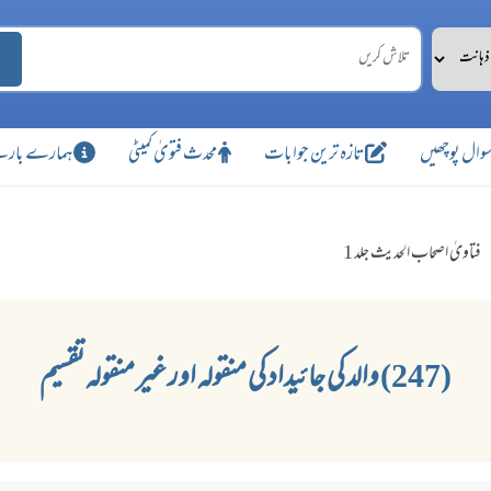
وال پوچھیں
تازہ ترین جوابات
محدث فتویٰ کمیٹی
ہمارے بارے
فتاویٰ اصحاب الحدیث جلد 1
(247) والد کی جائیداد کی منقولہ اور غیر منقولہ تقسیم