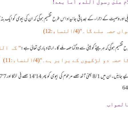
م علىٰ رسول الله، أما بعد!
گی اور وصیت کے اجراء کے بعدباقی جائیداد اس طرح تقسیم ہوگی کہ ان کی بیوی کو ایک بٹہ
ملے گا۔''(4/النساء:12)
'' کہ ال
دو لڑکیوں کے برابر ہے۔''(4/النساء:11)
الصواب