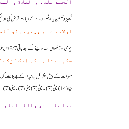
الحمد لله، والصلاة والسلا
تجہیز وتکفین پر اٹھنے والے اخراجات قرض کی ادائی
اولاد سے تو بیویوں کو آٹھواں حصہ 
بیوی کو آٹھواں حصہ دینے کے بعد باقی8/7 اس طرح تقسیم ہوگی کہ ہربیٹے کو بیٹی سے دوگنا حصہ ملے گا۔ارشاد باری تعالیٰ ہے:
حکم دیتا ہے کہ ایک لڑکے کا حصہ 
بیٹا(14) بیٹی(7) ۔بیٹی(7) بیٹی (7) ۔بیٹی(7)=64
ھذا ما عندی واللہ اعلم ب