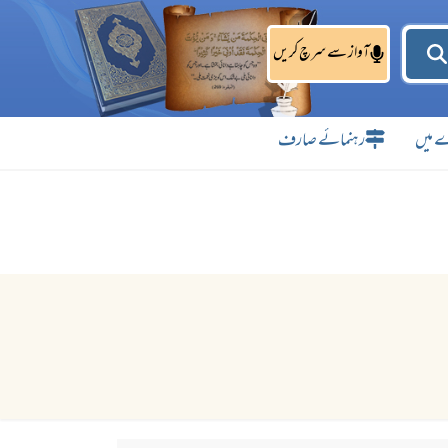
آواز سے سرچ کریں
 میں
رہنمائے صارف