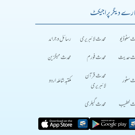
رے دیگر پراجیکٹ
ث سٹوڈیو
محدث لائبریری
رسائل و جرائد
ث حدیث
محدث فورم
محدث میگزین
محدث قرآن
ث سٹور
مکتبہ شاملہ اردو
لائبریری
ث خطیب
محدث گیلری