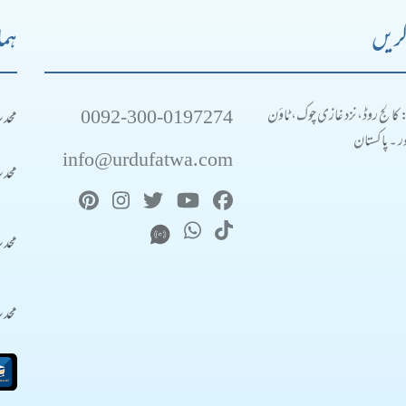
کریں
ہما
0092-300-0197274
محد
: کالج روڈ، نزد غازی چوک، ٹاؤن
 ۔ پاکستان
info@urdufatwa.com
محد
محد
محد