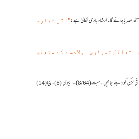
 آٹھ حصہ یاجائے گا۔ارشاد باری تعالیٰ ہے:
''اگر تماری
لہ تعالیٰ تمہاری اولادسے کے متعلق
سہولت کے پیش نظر کل جائیداد کے 64 حصے کرلیے جایئں۔ان میں 8/1 یعنی آٹھ حصے مرحوم کی بیوی کو پھر 14'14 حصے فی لڑکا اور 7'7 فی لڑکی کو دیئے جائیں ۔میت(8/64)= بیوی (8)۔بیٹا(14)