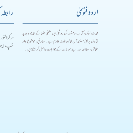
اردو فتویٰ
رابطہ 
محدث فتویٰ، کتاب و سنت کی روشنی میں سلفی علما کے قدیم و جدید
مرکز النور
فتاویٰ پر مبنی مستند آن لائن پلیٹ فارم ہے۔ صارفین موضوع وار
شپ، لاہور
تلاش، مطالعہ اور اپنے سوالات کے جوابات حاصل کر سکتے ہیں۔