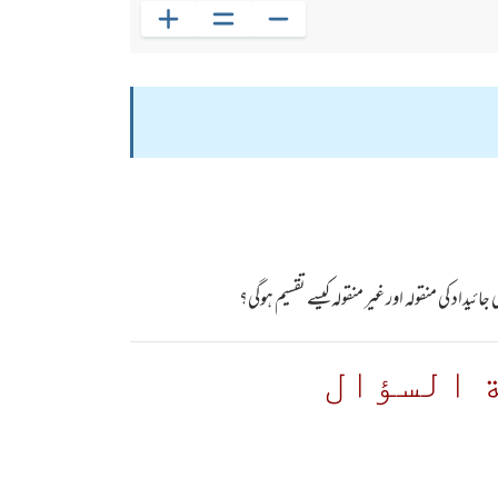
یداد کی منقولہ اور غیر منقولہ کیسے تقسیم ہوگی؟
 السؤال