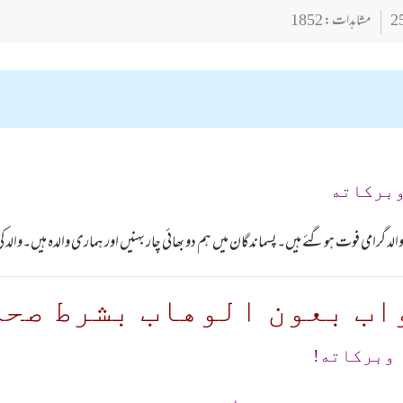
مشاہدات : 1852
وبركاته
 گرامی فوت ہوگئے ہیں۔پسماندگان میں ہم دو بھائی چار بہنیں اور ہماری والدہ ہیں۔والد کی جائ
اب بعون الوهاب بشرط صحة
 وبرکاته!