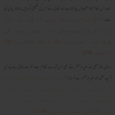
سے اس نطام کا استیصال چاہتا ہے اللہ تعالیٰ نے اس کی سنگینی کو بایں الفاظ بیان کیا
ہے:
'' اگرتم اس سے باز نہیں آؤ گے۔ تو اللہ
اور اس کے رسول صلی اللہ علیہ وسلم کی
طرف سے تمہارے خلاف اعلان جنگ ہے۔''(2/
البقرہ:278)
رسول اللہ صلی اللہ علیہ وسلم نے بھی اس گندے نظام سے نفرت دلائی ہے چنانچہ
آپ صلی اللہ علیہ وسلم نے فرمایا:'
' سود لینے والا دینے والا
اسےلکھنے والا اس پر گواہی دینے والا سب
ملعون ہیں۔اور یہ سب گناہ میں برابر
ہیں۔''(صحیح مسلم :البیوع 1598)