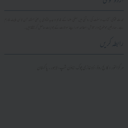
اردو فتویٰ
محدث فتویٰ، کتاب و سنت کی روشنی میں سلفی علما کے قدیم و جدید فتاویٰ پر مبنی مستند آن لائن پلیٹ فارم
ہے۔ صارفین موضوع وار تلاش، مطالعہ اور اپنے سوالات کے جوابات حاصل کر سکتے ہیں۔
رابطہ کریں
مرکز النور: کالج روڈ، نزد غازی چوک، ٹاؤن شپ، لاہور ۔ پاکستان