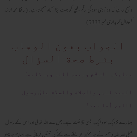
واضح رہے کہ وہ آدمی سود کی رقم لینے کو بہت بڑا گناہ سمجھتاہے۔(حافظ محمد ارشد
کسووال خریداری نمبر5333)
الجواب بعون الوهاب
بشرط صحة السؤال
وعلیکم السلام ورحمة اللہ وبرکاته!
الحمد لله، والصلاة والسلام علىٰ رسول
الله، أما بعد!
ہمارے نزدیک سود ایک ایسی غلاظت ہے۔جس سے اللہ تعالیٰ اور اس کے رسول
صلی اللہ علیہ وسلم نے ہر ممکن طریقے سے بچنے کی تلقین فرمائی ہے اسلام ہرپہلو