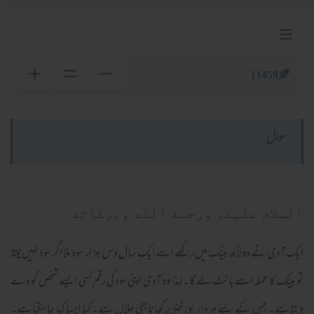
11459
سوال
السلام عليكم ورحمة الله وبركاته
ایک آدمی نے دو لاکھ بینک میں رکھے اسے ایک سال دس ہزار سود ملا اگر سود نہیں لیتا
تو بینک کاعملہ اسے بانٹ لے گا۔لہذا وہ آدمی اپنی سود کی رقم کسی ایسے شخص کو دے
دیتاہے۔ جس کے لئے مردا ر اور خنزیر کھانابھی حلال ہے۔ کیا ایسا کیا جاسکتاہے۔