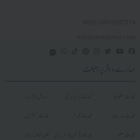
0092-300-0197274
info@urdufatwa.com
ہمارے دیگر پراجیکٹ
محدث سٹوڈیو
محدث لائبریری
رسائل و جرائد
محدث حدیث
محدث فورم
محدث میگزین
محدث سٹور
محدث قرآن لائبریری
مکتبہ شاملہ اردو