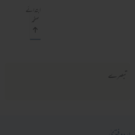
ابتدائے
صفحہ
تبصرے