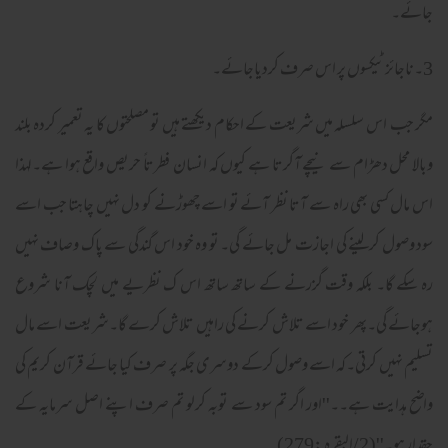
جائے۔
3۔ناجائز ٹیکسوں پر اس صرف کردیاجائے۔
مگر جب اس سلسلہ میں شریعت کے احکام دیکھتے ہیں تو مصلحتوں کا یہ تعمیر کردہ بلند
وبالا محل دھڑام سے نیچے آگرتا ہے کیوں کہ انسان فطرتاً حریص واقع ہوا ہے۔لہذا
اس مال کسی بھی راہ سے آتا نظر آئے تو اسے چھوڑنے کو دل نہیں چاہتا جب اسے
سود وصول کرلینے کی اجازت مل جائے گی۔ تو وہ خود اس گندگی سے پاک وصاف نہیں
رہ سکے گا۔ بلکہ وقت گزرنے کے ساتھ ساتھ اس ک نظریے میں لچک آنا شروع
ہوجائے گی۔پھر خود اسے تلاش کرنے کی راہیں تلاش کرے گا۔شریعت اسے مال
تسلیم نہیں کرتی۔کہ اسے وصول کرکے دوسری جگہ پر صرف کیا جائے قرآن کریم کی
واضح ہدایت ہے۔۔''اور اگر تم سود سے توبہ کرلو تم صرف اپنے اصل سرمایہ کے
حقدار ہو۔''(2/البقرہ :279)