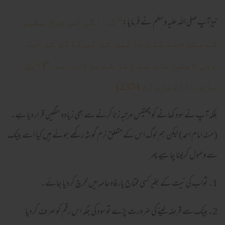
نیزآپ صلی اللہ علیہ وسلم نے فرمایا:
'' کہ اگر اس جرم عظیم
کے سترحصے کئے جائیں تو اس کاکم تر حصہ
بھی اپنی ماں سے زنا کے برابر ہے۔"(ابن
ماجہ:التجارات 2374)
بلکہ آپ نے سود کھانے کو چھتیس مرتبہ زنا کرنے سے بھی زیادہ سنگین قرار دیا ہے۔
(مسند امام احمد) لیکن ہم لوگ اس کے متعلق نرم گوشہ رکھے ہوئے ہیں کیا اسے بینک
سے وصول کرلینا چاہیے پھر
1۔ثواب کی نیت کے بغیر کسی محتاج یارفاہ عامہ میں خرچ کردیا جائے۔
2۔بینک سے قرضہ لینے کی ضرورت پڑے تو سود کی جگہ اس رقم کو صرف کردیا