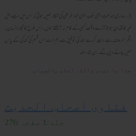
3۔ہماری جماعت ابھی تک ایسی خود غرضی کی شکار نہیں ہوئی کہ اس میں ایسے اہل
خیر کا فقدان ہوجو آڑے وقت کسی کے کام نہ آسکتے ہوں۔اس طرح کامجبور انسان ر
اقم الحروف سے رابطہ کرے اللہ کی توفیق سے ہم اسے اس قسم کی گندگی کے پاس
نہیں جانے دیں گے۔ان شاء اللہ
ھذا ما عندی واللہ اعلم بالصواب
فتاوی اصحاب الحدیث
جلد:1 صفحہ:276