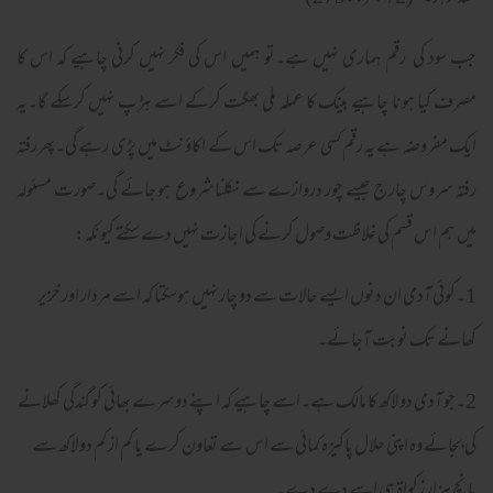
جب سود کی رقم ہماری نہیں ہے۔تو ہمیں اس کی فکر نہیں کرنی چاہیے کہ اس کا
مصرف کیا ہونا چاہیے بینک کا عملہ ملی بھگت کرکے اسے ہڑپ نہیں کرسکے گا۔یہ
ایک مفروضہ ہے یہ رقم کسی عرصہ تک اس کے اکاؤ نٹ میں پڑی رہے گی۔پھررفتہ
رفتہ سروس چار ج جیسے چور دروازے سے نکلناشروع ہو جائے گی۔صورت مسئولہ
میں ہم اس قسم کی غلاظت وصول کرنے کی اجازت نہیں دے سکتے کیونکہ:
1۔کوئی آدمی ان دنوں ایسے حالات سے دو چار نہیں ہوسکتا کہ اسے مردار اور خزیر
کھانے تک نوبت آجائے۔
2۔جو آدمی دو لاکھ کا مالک ہے۔اسے چاہیے کہ اپنے دوسرے بھائی کو گندگی کھلانے
کی بجائے وہ اپنی حلال پاکیزہ کمائی سے اس سے تعاون کرے یا کم از کم دو لاکھ سے
پانچ ہزار زکواۃ ہی اسے دے دے۔