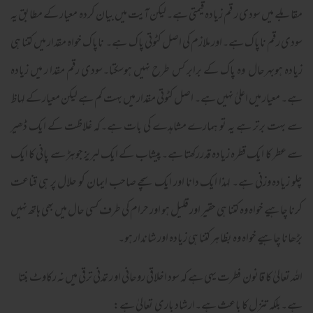
مقابلے میں سودی ر قم زیادہ قیمتی ہے۔لیکن آیت میں بیان کردہ معیار کے مطابق یہ
سودی رقم ناپاک ہے۔اور ملازم کی اصل کٹوتی پاک ہے۔ ناپاک خواہ مقدار میں کتنا ہی
زیادہ ہوبہرحال وہ پاک کے برابر کس طرح نہیں ہوسکتا۔سودی رقم مقدا ر میں زیادہ
ہے۔ معیار میں اعلیٰ نہیں ہے۔ اصل کٹوتی مقدار میں بہت کم ہے لیکن معیار کے لہاظ
سے بہت برتر ہے یہ تو ہمارے مشاہدے کی بات ہے۔کہ غلاظت کے ایک ڈھیر
سے عطر کا ایک قطرہ زیادہ قدررکھتا ہے۔پیشاب کے ایک لبریز جوہڑ سے پانی کا ایک
چلو زیادہ وزنی ہے۔ لہذا ایک دانا اور ایک سچے صاحب ایمان کو حلال پر ہی قناعت
کرنا چاہیے خواہ وہ کتنا ہی حقیر اور قلیل ہو اور حرام کی طرف کسی حال میں بھی ہاتھ نہیں
بڑھانا چاہیے خواہ وہ بظاہر کتنا ہی زیادہ اور شاندار ہو۔
اللہ تعالیٰ کا قانون فطرت یہی ہے کہ سود اخلاقی روحانی او ر تمدنی ترقی میں نہ رکاوٹ بنتا
ہے۔بلکہ تنزل کا باعث ہے۔ارشاد باری تعالیٰ ہے: