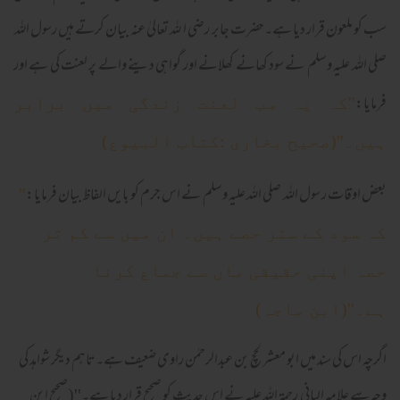
سب کو ملعون قرار دیا ہے۔حضرت جابر رضی ا للہ تعالیٰ عنہ بیان کرتے ہیں رسول اللہ
صلی اللہ علیہ وسلم نے سود کھانے کھلانے اور گواہی دینے والے پر لعنت کی ہے اور
فرمایا:
''کہ یہ سب لعنت زندگی میں برابر
ہیں۔''(صحیح بخاری :کتاب البیوع)
بعض اوقات ر سول اللہ صلی اللہ علیہ وسلم نے اس جرم کو بایں الفاظ بیان فرمایا:
''
کہ سود کے ستر حصے ہیں۔ ان میں سے کم تر
حصہ اپنی حقیقی ماں سے جماع کرنا
ہے۔''(ابن ماجہ)
اگرچہ اس کی سند میں ابو معشر لحچ بن عبدالرحمٰن راوی ضعیف ہے۔تاہم دیگر شواہد کی
وجہ سے علامہ البانی رحمۃ اللہ علیہ نے اس حدیث کو صحیح قرار دیا ہے۔''(صحیح ابن