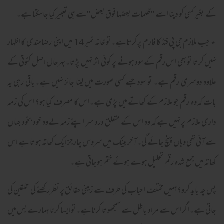
کے بغیر کسی کو دینا اسے '' ظلمات بعضها فوق بعض''سے ہی تعبیر کیا جاسکتا ہے۔
٭ جب ملازم جی پی فنڈ کا فارم پرکرتاہے۔تو خانہ نمبر 14 میں اپنی رضامندی کا اظہار
نہیں کرتا تو بھی اس رقم کے سود ہونے پر کوئی اثر نہیں پڑتا۔بہرحال اصل کٹوتی کے
علاوہ دوسری رقم ہے۔ تو سود جسے کسی صورت میں لینا جائز نہیں ہے۔باقی رہی یہ
بات کہ وہ رقم جو ملازم کے کھاتے میں پڑی ہے۔اس کا مصرف کیا ہو؟ اس کی زمہ
داری ملازم پرنہیں ہے کہ وہ اس کے متعلق درد سر اپنے زمہ لےوہ خود بخود جہاں
سے آئی تھی وہاں پہنچ جائے گی۔آخر بینک میں سروس چارجز ایک کھاتہ ہوتا ہے اس
کھاتہ میں جمع شدہ رقم تحلیل ہوے ہوئے ختم ہوجاتی ہے۔
پس چہ باید کرو؟ہمیں مختلف احباب کی طرف سے زمینی حقائق پر نظر رکھنے کی تلقین کی
جاتی ہے۔اگر اس سے مراد باطل سے سمجھوتا کرناہے۔توایسا کرنا ہمارے بس میں