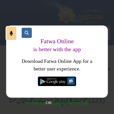
Fatwa Online
is better with the app
Download Fatwa Online App for a
اجتماعی نظام
معاشی نظام
کتب فتاوی
better user experience.
سود
فتاویٰ اصحاب الحدیث جلد 1
(221) حکومت کا جی پی فنڈ سود کے ساتھ واپس کرنا
OR
Try The App
Continue On The Web