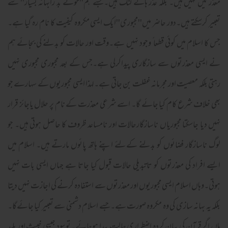
معذرتیں نہیں ہیں۔ بلکہ عذر ہائے لنگ ہیں۔جسے ہم''خوئے بد رابہانہ بسیار'' سے
تعبیر کرسکتے ہیں۔دور حاضر میں''مجبوری''ایک ایسی مکروہ کیفیت کا نام رہ گیا ہے۔
جس کا اسلام میں کوئی قطعا ً وجود نہیں ہے۔وقت اور حالات کو بدلنے کی بجائے ہم
نے ایسی معذرتوں سے سازگاری پیداکرلی ہے۔جس کے بعد مجبوری مجبوری نہیں
رہتی بلکہ معصیت اور مجرمانہ غفلت بن جاتی ہے۔لہذا ایسی مجبوریوں کے سہارے جو
بھی خلاف شرع کام کیا جائے گا۔ اسے شرعی معذرت کے نام پر حلال یاجائز قرار
نہیں دیا جاسکتا مجبوریاں ناسازگارحالات اور نامساعد ظروف کا حاصل ہوتی ہیں۔ جو
لوگ ناسازگار فضائوں کو بدلنے کےلئے اپنے ہاتھ پائوں مارتے ہیں۔ اسلام میں
ایسے افراد کی معذرتوں کو تاتبدیلی حالات قبول کیا جاتا ہے جہاں ایسی بات نہیں
ہوتی۔وہاں اسلام ایسی مجبوریوں اور معذرتوں سے استفادہ کرنے کی اجازت نہیں دیتا
بلکہ یہ بہانہ سازی کی وہ مکروہ صورت ہے۔جسے اسلام دشمنی سے تعبیر کیا جائےگا۔
ہاں اگر قرآن کی بیان کردہ اضطراری حالت پیدا ہوجائے۔تو سود جیسی خبیث اور پلید