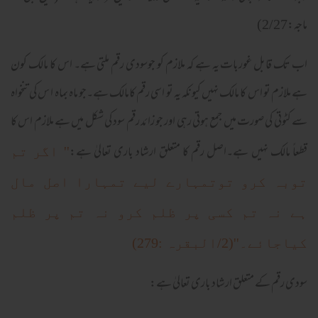
ماجہ:2/27)
اب تک قابل غوربات یہ ہے کہ ملازم کو جوسودی رقم ملتی ہے۔ اس کا مالک کون
ہے ملازم تو اس کا مالک نہیں کیونکہ یہ تو اسی رقم کامالک ہے۔جو ماہ بماہ ا س کی تنخواہ
سے کٹوتی کی صورت میں جمع ہوتی رہی اور جو زائد رقم سود کی شکل میں ہے ملازم اس کا
قطعاً مالک نہیں ہے۔اصل رقم کا متعلق ارشاد باری تعالیٰ ہے:
'' اگر تم
توبہ کرو توتمہارے لیے تمہارا اصل مال
ہے نہ تم کسی پر ظلم کرو نہ تم پر ظلم
کیاجائے۔''(2/البقرہ :279)
سودی رقم کے متعلق ارشاد باری تعالیٰ ہے: