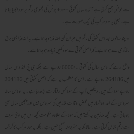
سے بونس جمع کرتی ہے آئندہ سال کٹوتی +سود+بونس کی مجموعی رقم پر سو د لگایا جاتا
ہے۔یعنی یہ سود مرکب کی ایک صورت ہے۔
٭ چند سالوں بعد اس کٹوتی کی رقم میں حیران کن اضافہ ہوجاتا ہے۔ یہ اضافہ ایسی برق
رفتاری سے ہوتا ہے۔ کہ اصل کٹوتی سے سود کہیں زیادہ ہوجاتا ہے۔
واضح رہے کہ دس سال کی کٹوتی ۔/6000 روپے ہے جبکہ جی پی فنڈ دس سال
میں 264186 روپے ہے۔اس کا مطلب یہ ہے کہ اصل کٹوتی میں 204186
روپے سود کے ہیں۔دیکھیں آپ کے سود کس رفتار سے بڑھ رہا ہے۔ یہ تو دس سالہ
سروس کے اعدادوشمار ہیں بعض اوقا ت ملازمین کی سروس بیس اور پچیس سال بھی
ہوجاتی ہے۔کچھ ملازمین یہ کہتے ہیں کہ سود کے علاوہ حکومت کچھ اس میں اپنی طرف
سے رقم شامل کرتی ہے۔حالانکہ یہ مفروضہ صحیح نہیں ہے۔بلکہ یہ سود مرکب کاکرشمہ