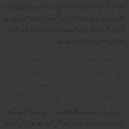
اپنی اصل رقم کے ساتھ سودی رقم کو بھی وصول کرے گا اگرچہ ایسے موقع پرانسان کا
امتحان ہوتا ہے۔ کہ ایک طرف تھوڑی سی رقم اور دوسری طرف ڈھیروں مال ہے
لیکن جس شخص کو اپنے ایمان کی فکر ہے وہ اس گندگی کے ڈھیر کی طرف نظر اٹھا کر
دیکھنا بھی گوارا نہیں کرتا ارشا د باری تعالیٰ ہے:
''اے میرے حبیب صلی اللہ علیہ وسلم ! ان سے
کہہ دیجئے کہ پاک اور ناپاک یکساں نہیں
ہیں۔خواہ ناپاک کی کثرت تمھیں کتنا ہی
فریفتہ کرنے والی ہو۔''(5/المائدۃ :100)
اس آیت پر غور کرنے سے قدروقیمت کا ایک دوسرا معیار سامنے آتا ہے۔جو ظاہر
بین اور دنیا پرست انسان کے معیارسے بالکل مختلف ہے بظاہر اصل کٹوتی کے