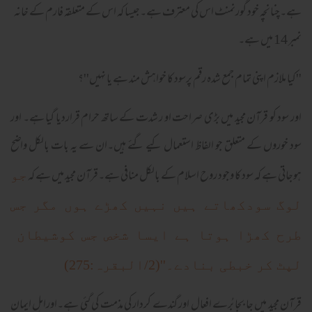
ہے۔چنانچہ خود گورنمنٹ اس کی معترف ہے۔جیسا کہ اس کے متعلقہ فارم کے خانہ
نمبر 14 میں ہے۔
''کیا ملازم اپنی تمام جمع شدہ رقم پرسود کا خواہش مند ہے یا نہیں''؟
اور سود کو قرآن مجید میں بڑی صراحت او ر شدت کے ساتھ حرام قراردیا گیا ہے۔ اور
سود خوروں کے متعلق جو الفاظ استعمال کیے گئے ہیں۔ان سے یہ بات بالکل واضح
ہوجاتی ہے کہ سود کا وجود روح اسلام کے بالکل منافی ہے۔قرآن مجید میں ہے کہ
جو
لوگ سودکھاتے ہیں نہیں کھڑے ہوں مگر جس
طرح کھڑا ہوتا ہے ایسا شخص جس کوشیطان
لپٹ کر خبطی بنادے۔''(2/البقرہ:275)
قرآن مجید میں جا بجا بُرے افعال اور گندے کردار کی مذمت کی گئی ہے۔اوراہل ایمان