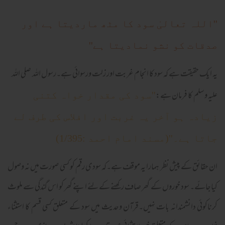
''اللہ تعالیٰ سود کا مٹھ ماردیتا ہے اور
صدقات کو نشو نمادیتا ہے''
یہ ایک حقیقت ہے کہ سود کا انجام غربت اور زلت ورسوائی ہے۔رسول اللہ صلی اللہ
علیہ وسلم کا فرمان ہے:
''سود کی مقدار خواہ کتنی
زیادہ ہو آخر یہ غربت اور افلاس کی طرف لے
جاتا ہے۔''(مسند امام احمد :1/395)
ان حقائق کے پیش نظر ہمارا یہ موقف ہے۔کہ سودی رقم کو کسی صورت میں نہ وصول
کیاجائے۔ سود خوروں کے گھر صاف رکھنے کےلئے اپنے گھر کو اس گندگی سے ملوث
کرناکوئی دانشمندانہ بات نہیں۔قرآن وحدیث میں سود کے متعلق کسی قسم کا استثناء