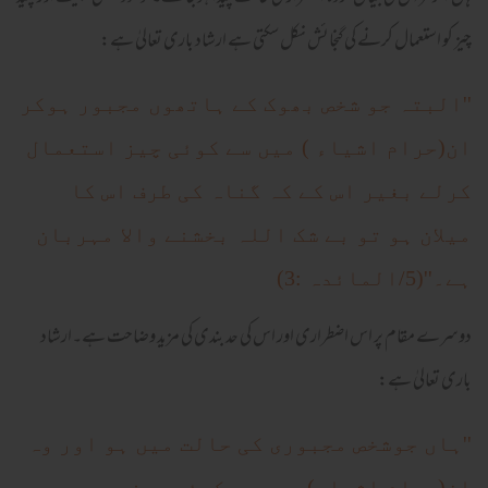
چیز کو استعمال کرنے کی گنجائش نکل سکتی ہے ارشاد باری تعالیٰ ہے:
''البتہ جو شخص بھوک کے ہاتھوں مجبور ہوکر
ان(حرام اشیاء ) میں سے کوئی چیز استعمال
کرلے بغیر اس کے کہ گناہ کی طرف اس کا
میلان ہو تو بے شک اللہ بخشنے والا مہربان
ہے۔''(5/المائدہ :3)
دوسرے مقام پر اس اضطراری اور اس کی حد بندی کی مزید وضاحت ہے۔ارشاد
باری تعالیٰ ہے:
''ہاں جوشخص مجبوری کی حالت میں ہو اور وہ
ان(حرام اشیاء) میں سے کوئی چیز