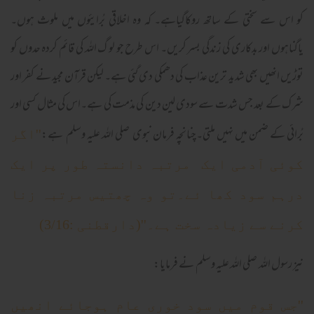
کو اس سے سختی کے ساتھ روکاگیاہے۔ کہ وہ اخلاقی بُرایئوں میں ملوث ہوں۔
یاگناہوں اور بدکاری کی زندگی بسر کریں۔ اس طرح جو لو گ اللہ کی قائم کردہ حدوں کو
توڑیں انھیں بھی شدید ترین عذاب کی دھمکی دی گئی ہے۔ لیکن قرآن مجید نے کفر اور
شرک کے بعد جس شدت سے سودی لین دین کی مذمت کی ہے۔اس کی مثال کسی اور
بُرائی کے ضمن میں نہیں ملتی۔چنانچہ فرمان نبوی صلی اللہ علیہ وسلم ہے:
''اگر
کوئی آدمی ایک مرتبہ دانستہ طور پر ایک
درہم سود کھا ئے۔تو وہ چھتیس مرتبہ زنا
کرنے سے زیادہ سخت ہے۔''(دارقطنی :3/16)
نیز رسول اللہ صلی اللہ علیہ وسلم نے فرمایا:
''جس قوم میں سود خوری عام ہوجائے انھیں