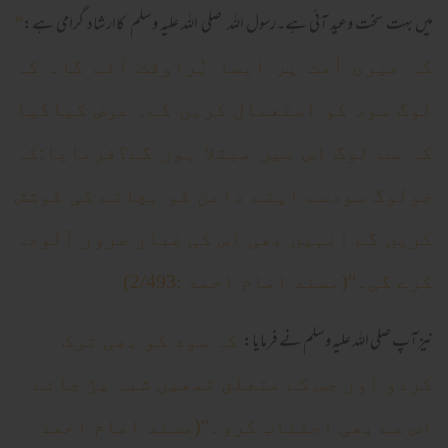
میں بہت سخت وعید آئی ہے۔رسول اللہ صلی اللہ علیہ وسلم کاارشاد گرامی ہے:
''
کہ میری اُمت پر ایسا بُراوقت آئے گا۔ کہ
لوگ سود کو استعمال کریں گے۔ عرض کیاگیا
کہ سب لوگ اس میں مبتلا ہوں گے؟فرمایا:کہ
جولوگ سودسے اپنے دامن کو بچانے کی کوشش
کریں گے انہیں بھی اس کی غبار ضرور آلودہ
کرے گی۔''(مسند امام احمد :2/493)
نیز آپ صلی اللہ علیہ وسلم نے فرمایا:
کہ سود کو بھی ترک
کردو اور جس کے متعلق تمھیں شبہ پڑ جائے
اس سے بھی اجتناب کرو۔''(مسند امام احمد