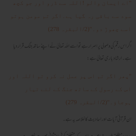
''اے ایمان والو !اللہ سے ڈرو اور جو کچھ
سود سے باقی رہ گیا ہے۔اگر تم مومن ہوتو
اسے چھوڑ دو۔''(2/البقرہ 278)
اگر اس رقم کی وصولی پر اصرار ہے تو اسے اللہ تعالیٰ نے اپنے ساتھ جنگ قرار دیا
ہے۔ارشاد باری تعالیٰ ہے:
''پھر اگر تم اس پر عمل نہ کرو تو اللہ اور
اس کے رسول کے ساتھ جنگ کے لئے تیار
ہوجاؤ۔''(2/البقرہ 279)
ان قرآنی آیات اور احادیث کاخلاصہ یہ ہے۔