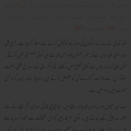
تھی کہ تم اس میں ہجرت کرتے؟یہ وہ لوگ ہیں
جن کا ٹھکانہ جہنم اور بہت بُرا ٹھکانہ
ہے۔''(4/النساء :97)
اللہ تعالیٰ نے بہانہ ساز لوگوں کی معذرت کوقبول کرنے سے انکار کردیا ہے۔آج کل
ہمارا بھی یہی حال ہے کہ ہم رخصتوں کا دامن تھامنے میں کوئی سستی نہیں کرتے۔
لیکن اپنی زمہ داریوں سے کوئی تعلق نہیں رکھتے۔بلکہ اگر سوئی کے سوراخ جتنی رخصت
ہوتو اس سے اونٹ گزارنے کی کوشش کرتے ہیںَ۔العیاذ باللہ۔ایسا کرنا کسی
صورت میں جائز نہیں ہے۔
اب ان حیلوں اور بہانوں کا جائز ہ لیتے ہیں۔ جو جی پی فنڈ کی سودی رقم لینے کےلئے
بطور سند پیش کیے جاتے ہیں۔ لیکن ہم قارئین کو اس حقیقت سے آگاہ کرنا چاہتے
ہیں۔ کہ رزق حلال خیروبرکت سے معمور ہوتا ہے۔جب کہ حرام مال کئی ایک