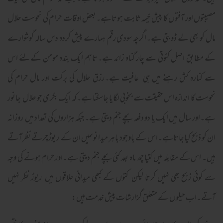
مصیبتوں اور آفتوں کا پیش خیمہ ثابت ہوتاہے۔بعض اوقات حرام کی نحوست حلال
مال کو بھی لے ڈوبتی ہے۔اگرچہ سودی رقم ہمارے پیش کردہ دس سالہ گوشوارے
کے مطابق اصل کٹوتی سے چار گناہ زائد ہے۔تاہم ایک بندہ مومن کےلئے اس
سے کنارہ کش رہنے میں ہی عافیت ہے۔رزق حلال کی برکت اور مال حرام کی
نحوست کا اندازہ اس حقیقت سے بخوبی لگایا جاسکتا ہے۔کہ ایک بکری جو حلال جانور
ہے۔اور سال میں ایک یا دو دفعہ بچے جنم دیتی ہے۔جبکہ ہزاروں کی تعداد میں روزانہ
ان کو ذبح کیاجاتاہے۔اس کے باوجود باہر میدانوںمیں ان کے ریوڑچرتے نظر آتے
ہیں۔ اس کے مقابلہ میں کتیا چھ ماہ بعد کئی بچے جنم دیتی ہے۔اورحرام ہونے کی وجہ
سے کوئی زبح بھی نہیں کرتا لیکن کتوں کے کبھی میدانی علاقوں میں ریوڑ نظر نہیں
آتے۔اب حیلوں کے متعلق گزارشات پیش خدمت ہیں: