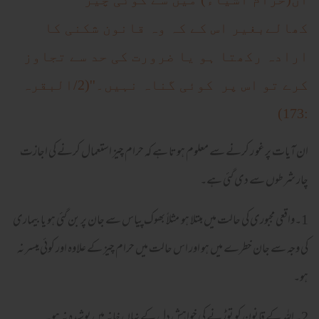
کھالےبغیر اس کے کہ وہ قانون شکنی کا
ارادہ رکھتا ہو یا ضرورت کی حد سے تجاوز
کرے تو اس پر کوئی گناہ نہیں۔''(2/البقرہ
:173)
ان آیات پر غو ر کرنے سے معلوم ہوتا ہے کہ حرام چیز استعمال کرنے کی اجازت
چار شرطوں سے دی گئی ہے۔
1۔واقعی مجبوری کی حالت میں مبتلا ہو مثلاً بھوک پیاس سے جان پر بن گئی ہو یا بیماری
کی وجہ سے جان خطرے میں ہو اور اس حالت میں حرام چیز کے علاوہ اور کوئی میسر نہ
ہو۔
2۔ اللہ کے قانون کو توڑنے کی خواہش دل کے نہاں خانہ میں پوشیدہ نہ ہو۔