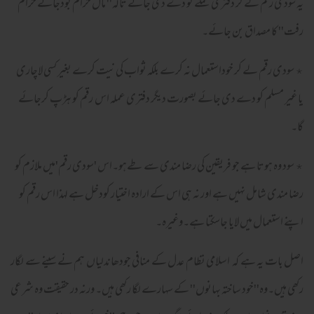
یہ سودی رقم لے کر دفتری عملے کو دے دی جائے تاکہ'' مال حرام بودجائے حرام
رفت'' کا مصداق بن جائے۔
٭ سودی رقم لے کر خوداستعمال نہ کرے بلکہ ثواب کی نیت کرے بغیر کسی لاچاری
یا غیر مسلم کو دے دی جائے بصورت دیگر دفتری عملہ اس رقم کو ہڑپ کرجائے
گا۔
٭ سود وہ ہوتا ہے جو فریقین کی رضا مندی سے طےہو۔اس 'سودی رقم'میں ملازم کو
رضا مندی شامل نہیں ہے اور نہ ہی اس کے ارادہ اختیار کودخل ہے لہذا اس رقم کو
اپنے استعمال میں لایا جاسکتا ہے۔وغیرہ۔
اصل بات یہ ہے کہ اسلامی نظام عدل کے منافی جودھاندلیاں ہم نے سینے سے لگار
رکھی ہیں۔وہ''خود ساختہ بہانوں'' کے سہارے لگا رکھی ہیں۔ ورنہ در حقیقت وہ شرعی