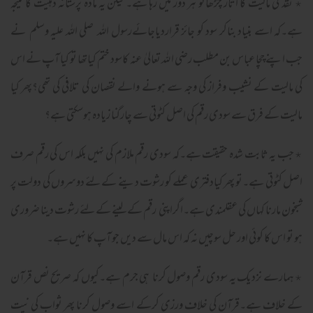
٭ نقد کی مالیت کا اتار چڑھائو ہر دور میں رہا ہے۔ لیکن یہ مادہ پرستانہ ذہنیت کا نتیجہ
ہے۔کہ اسے بنیاد بناکر سود کو جائز قراردیاجائےرسول اللہ صلی اللہ علیہ وسلم نے
جب اپنے چچا عباس بن مطلب رضی ا للہ تعالیٰ عنہ کاسود ختم کیاتھا تو کیا آپ نے اس
کی مالیت کے نشیب وفراز کی وجہ سے ہونے والے نقصان کی تلافی کی تھی؟پھر کیا
مالیت کے فرق سے سودی رقم کی اصل کٹوتی سے چارگنا زیادہ ہوسکتی ہے؟
٭جب یہ ثابت شدہ حقیقت ہے۔کہ سودی رقم ملازم کی نہیں بلکہ اس کی رقم صرف
اصل کٹوتی ہے۔تو پھر کیادفتری عملے کو رشوت دینے کےلئے دوسروں کی دولت پر
شبخون مارنا کہاں کی عقلمندی ہے۔اگراپنی رقم کے لینے کےلئے رشوت دینا ضروری
ہو تو اس کا کوئی اور حل سوچیں نہ کہ اس مال سے دیں جو آپ کا نہیں ہے۔
٭ہمارے نزدیک یہ سودی رقم وصول کرنا ہی جرم ہے۔کیوں کہ صریح نص قرآن
کے خلاف ہے۔قرآن کی خلاف ورزی کرکے اسے وصول کرنا پھر ثواب کی نیت