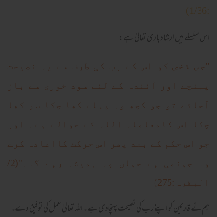
:1/36)
اس سلسلے میں ارشادباری تعالیٰ ہے:
''جس شخص کو اس کے رب کی طرف سے یہ نصیحت
پہنچے اور آئندہ کے لئے سود خوری سے باز
آجائے تو جو کچھ وہ پہلے کھا چکا سو کھا
چکا اس کامعاملہ اللہ کے حوالے ہے۔ اور
جو اس حکم کے بعد پھر اس حرکت کااعادہ کرے
وہ جہنمی ہے جہاں وہ ہمیشہ رہے گا۔''(2/
البقرہ:275)
ہم نے قارئین کو اپنے رب کی نصیحت پہنچادی ہے۔اللہ تعالیٰ عمل کی توفیق دے۔