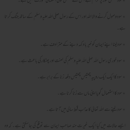
٭سود مطلق طور پر حرام ہے اس کے متعلق کوئی استثنائی صورت نہیں ہے۔
٭ سود وصول کرنے والا اللہ اور اس کے رسول صلی اللہ علیہ وسلم کے ساتھ جنگ کرتا
ہے۔
٭سود لینا اپنے ایمان کو خیر باد کہہ دینے کے مترادف ہے۔
٭ سود خوری رسول اللہ صلی اللہ علیہ وسلم کی لعنت اور پھٹکار کی باعث ہے۔
٭ سود کا ایک ایک روپیہ چھتیس چھتیس دفعہ زنا کے برابر ہے۔
٭سود کا استعمال گویا اپنی ماں سے زنا کرنا ہے۔
٭سود لینے سے اللہ تعالیٰ کا عذاب قحط سالی میں آتا ہے۔
ایسے حالات میں کیا ایک غیرت مند صاحب ایمان سے توقع کی جاسکتی ہے۔ کہ وہ