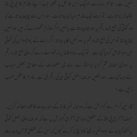
نہیں ہے۔ تاہم ہمارے نزدیک اس کا حل یہ محکمہ جب اپنے ملازم کا جی پی فنڈ
کاکھاتہ بناتا ہے۔تو اسے ایک فارم مہیا کیا جاتاہے۔ اور اس سے پوچھا جاتا ہے کہ
وہ کٹوتی کی جمع شدہ رقم پر سود لیناچاہتا ہے یانہیں؟اگر ملازم لکھوادے کہ میں سود نہیں
لیناچاہتا تو اس کی جمع شدہ رقم پر سود نہیں لگایا جاتا۔ اگر اسے کے باوجوداس کی کٹوتی
میں سود شامل کردیا گیا ہے۔ تو ایک سادہ کاغذ پر درخواست دے کر اپنی جمع شدہ رقم
پر سودی اضافہ ختم کرایا جاسکتا ہے۔ہماری معلومات کے مطابق بعض احباب
نےایساکیاہے۔اور انھیں صرف اصل کٹوتی ہی کی رقم ملی ہے۔فارم کاعکس حسب
زیل ہے:
قارئین کرام سے گزارش ہے کہ وہ خانہ نمبر 14 کے مندرجات کابغور مطالعہ کریں۔
حرف آخر جی پی فنڈ کے متعلق ہماری آخری گزارش یہ ہے کہ صرف اپنی اصل کٹوتی
پر اکتفا کیاجائے سود وغیرہ لینے کا لالچ نہ کرے کیوں کہ اس کے متعلق قرآن وحدیث