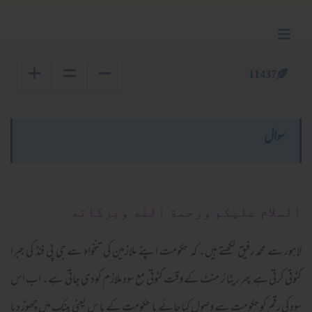
11437
سوال
السلام عليكم ورحمة الله وبركاته
لاہور سے محمد رفیق لکھتے ہیں۔ کہ حکومت اپنے ملازمین کی تنخواہ سے جی پی فنڈ کی جبرا
کٹوتی کرتی ہے پھر ریٹائر منٹ کے وقت کٹوتی مع سود ملازم کودی جاتی ہے۔ اب اس
سود کی رقم کو حکومت سے وصول کیاجائے یا حکومت کے پا س یعنی بینک میں چھوڑ دیا