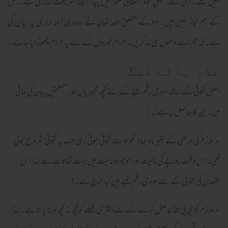
نہیں ہے۔اس کے متعلق خود استثنائی صورتیں پیدا کرلینا شریعت سازی ہے۔جس
کے ہم مجاز نہیں ہیں۔سود کے متعلق اللہ تعالیٰ نے ہماری زمہ داری یہ بیان کی
ہے۔ کہ ہم اسے وصول ہی نہ کریں۔حرام خوروں کے لئے یہ حرام چھوڑ دیا جائے۔
عذر ہائے لنگ
اصل کٹوتی کے ساتھ سودی رقم لینے کے لئے کچھ مجبوریاں اور مصلحتیں بیان کی جاتی
ہیں۔جن کا حاصل یہ ہے کہ:
٭ ملازم کی مرضی کے بغیر ماہ بما ہ تنخواہ سے کٹوتی ہوتی رہی جب یہ کٹوتی شروع ہوئی
تھی۔اس وقت روپے کی مالیت اور موجودہ مالیت میں بہت تفاوت ہے لہذا اس
نقصان کی تلافی کے لئے سودی رقم لینے میں کیا حرج ہے۔؟
٭ ملازم کو جی پی فنڈ حاصل کرنے کےلئے دفتری عملے کوکچھ نہ کچھ دینا پڑتا ہے۔لہذا