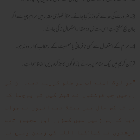
3۔ضرورت کی حد سے تجاوز نہ کیا جائے۔مثلاً تھوڑی مقدار میں حرام چیز سے اگر
جان بچ سکتی ہے اس سے زیادہ مقدار استعمال نہ کی جائے۔
4۔حرام کے استعمال سے کسی نافرمانی یا معصیت کے ارتکاب کا ارادہ نہ ہو۔
قرآن کریم میں ایک مقام پر بہانے باز لوگوں کاتذکرہ بایں الفاظ ہوا ہے۔
''جو لوگ اپنے آپ پر ظلم کررہے تھے۔ ان کی
روحیں جب فرشتوں نے قبض کیں تو پوچھا کہ
یہ تم کس حال میں مبتلا تھے انہوں نے جواب
دیا کہ ہم زمین میں کمزور اور مجبور تھے
فرشتوں نے کہا:کیا اللہ کی زمین وسیع نہ