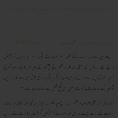
اللہ کی طرف سے قحط سالی میں پکڑ لیا جاتا
ہے۔اور جو قوم رشوت ستانی میں گرفتار ہو
اس پر اغیار کا رعب اور دب دبہ مسلط
کردیاجاتاہے۔''(مسندامام احمد :4/205)
حدیث میں ہے کہ عرب کے قبیلہ بنو مغیرہ کے لوگ سود پر لوگوں کو قرض
دیتےتھے۔ رسول اللہ صلی اللہ علیہ وسلم نے فتح مکہ کے دن ان کا پورا سود منسوخ
کردیا۔ اور مکہ میں اپنے عامل کو ہدایت کی کہ اگر یہ لوگ سودی یعنی دین سے باز نہ آئیں
تو ان کے خلاف جنگ کرکے انہیں اس قبیح فعل سے روک دیاجائے۔''
خودرسول اللہ صلی اللہ علیہ وسلم نے اپنے چچا حضرت عباس رضی ا للہ تعالیٰ عنہ جو دور
جاہلیت کے بہت بڑے مہاجن اور سود لے کر لوگوں کو قرضہ دیاکرتے تھے۔ ان