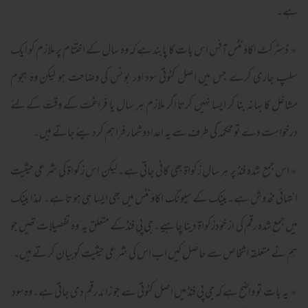
ہے۔
٭ ڈسٹرکٹ اکاؤنٹس آفس اس بات کا پابند ہے کہ وہ سال کے اختتام پر ملازم کو ایک
سلپ جاری کرے جس میں اصل کٹوتی سود اور بونس کی وضاحت ہو لیکن وہ ہجوم
مشاغل کا بہانہ بنا کر ایسا نہیں کرتا اگر ملازم ہر سال یا فراغت کے وقت کےلئے
درخواست دے تو محکمہ کی طرف سے یہ اعدادوشمار فراہم کردیئے جاتے ہیں۔
٭اس جمع شدہ فنڈ پر ہرسال زکواۃ بھی کاٹی جاتی ہے۔لیکن اس زکواۃ کی شرعی حیثیت
انتہائی مخدوش ہے۔بینک کے سیونگ اکاؤنٹس میں بھی ایسا ہی ہوتا ہے۔ لہذا بینک
میں جمع شدہ رقم کی از خودزکواۃ دینا چاہیے۔جی پی فنڈ کے متعلق یہ وہ تفصیلات تھیں جو
ہم نے متعلقہ اشخاص سے حاصل کیں اب اس کی شرعی حیثیت کوبیان کرتے ہیں۔
٭ یہ بات تو واضح ہے کہ جی پی فنڈ میں اصل کٹوتی سے جو زائد رقم دی جاتی ہے۔وہ سود