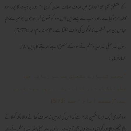
کے متعلق بھی حجۃ الوداع میں صاف صاف اعلان کردیا:'' دور جاہلیت کا پورا سود
کالعدم ہوگیا ہے۔اور سب سے پہلے میں اس سود کو منسوخ ٹھراتا ہوں جو میرے چچا
عباس بن عبدالمطلب کا لوگوں کی طرف نکلتا ہے۔''(مسندامام احمد :5/73)
رسول اللہ صلی اللہ علیہ وسلم نے سود کے متعلق اپنے اندیشے کا بایں الفاظ
اظہارفرمایا:
''مجھے تمہارے متعلق سب سے زیادہ جس
خطرناک کردار کااندیشہ ہے وہ سود خوری
ہے۔''(مسند امام احمد :5/73)
سود خوری ایک ایسا سنگین جرم ہے کہ اس کی زد میں نہ صرف کھانے والا بلکہ کھلانے
والا لکھنے والا اور گواہی دینے والا بھی آتا ہے ۔رسول اللہ صلی اللہ علیہ وسلم نے ان