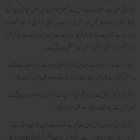
جمع ہوتی رہتی ہے۔ حکومت کے اس کے متعلق جو ضوابط ہیں ہمیں تلاش بسیار کے
باوجود کوئی ایسا ضابطہ نہیں ملا۔ جس کی رو سے یہ کٹوتی ضروری ہو البتہ عملا ایسا
ضروری ہے بصورت دیگر ملازم کوکچھ مراعات سے محروم ہونا پڑتاہے۔یا کم از کم
ہر ماہ تنخواہ کی ادائیگی ناممکن تو نہیں البتہ مشکل ہوجاتی ہے۔
٭ فارم کے خانہ نمبر 14 کے مطابق ملازم کو اختیار ہوتا ہے کہ فراغت کے وقت
وہ اصل کٹوتی لے گا یا اس کے ساتھ فراہم ہونےوالا سود بھی وصول کرے گا۔
٭ اگر ملازم مجوزہ کٹوتی سے زیادہ رقم جمع کرانا چاہے تو اس کی سہولت دی جاتی ہے
لیکن اس کے لئے الگ درخواست محکمہ کو دینا ہوگی۔
٭ اگر ملازم کی سروس دس سال سے کم ہے تو وہ صرف جی پی فنڈ لینے کا مجاز ہے۔
اگر دس سال سے زائد سروس ہے۔تودیگر مراعات (پنشن گریجویٹی) کا حقدار ہوگا۔