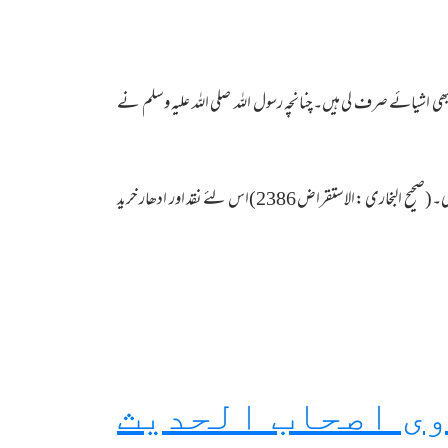
ھی اشیائے صرف لی ہیں۔چنانچہ رسول اللہ صلی اللہ علیہ وسلم نے
نیز رسول اللہ صلی اللہ علیہ وسلم نے ایک یہودی سے ادھار رقم کی ادائیگی پر کچھ بنو خریدے اور بطور اعتماد اس کے پاس اپنی زرہ گروی رکھ دی۔(صحیح البخاری :الاستقراض 2386)اس لئے نقد اور ادھار خرید
ی اصحاب الحدیث