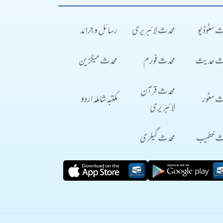
ث سٹوڈیو
محدث لائبریری
رسائل و جرائد
ث حدیث
محدث فورم
محدث میگزین
محدث قرآن
ث سٹور
مکتبہ شاملہ اردو
لائبریری
ث خطیب
محدث گیلری