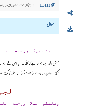
11412
تاریخ اشاعت : 2024-05-26
سوال
السلام عليكم ورحمة الله 
بعض دفعہ ایسا ہوتا ہے کہ گاہگ آیا اس نے ہم سے
کبھی ادھا ر پر مال لے جاتاہے کیا اس طرح کوئی 
الجو
وعلیکم السلام ورحمة اللہ