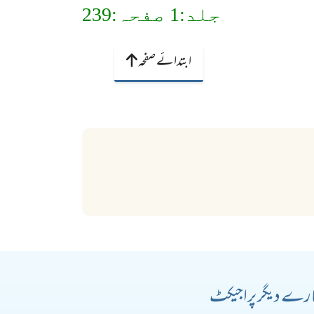
جلد:1 صفحہ:239
ابتدائے صفحہ
رے دیگر پراجیکٹ