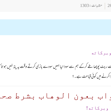
مشاہدات : 1303
وبركاته
 ریٹ پوچھا طے کرکے ہم سے سودا لیا ہمیں سودے بازی کرتے وقت یہ پتہ نہیں ہوتا کہ 
سوداکرنے میں کوئی قباحت ہے۔؟
اب بعون الوهاب بشرط صحة
 وبرکاته!