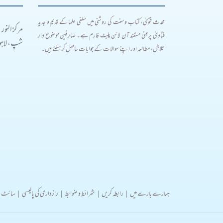
محدث فتویٰ، کتاب و سنت کی روشنی میں سلفی علما کے قدیم و جدید
مرکز النور
فتاویٰ پر مبنی مستند آن لائن پلیٹ فارم ہے۔ صارفین موضوع وار
شپ، لاہور
تلاش، مطالعہ اور اپنے سوالات کے جوابات حاصل کر سکتے ہیں۔
ہمارے بارے میں
|
رابطہ کریں
|
شرائط و ضوابط
|
رازداری کی پالیسی
|
سائٹ 