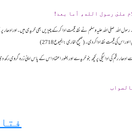
م علىٰ رسول الله، أما بعد!
ل اللہ صلی اللہ علیہ وسلم نے نقد قیمت ادا کرکے چیزیں بھی خریدی ہیں۔اورادھار پر ب
اور اس کی قیمت نقداداکردی۔(صحیح بخاری :البیوع 2718)
الصواب
فتاو