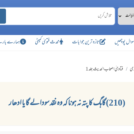
وال پوچھیں
تازہ ترین جوابات
محدث فتویٰ کمیٹی
ہمارے بارے
وی
فتاویٰ اصحاب الحدیث جلد 1
(210) گاہگ کا پتہ نہ ہونا کہ وہ نقد سودا لے گا یا ادھار