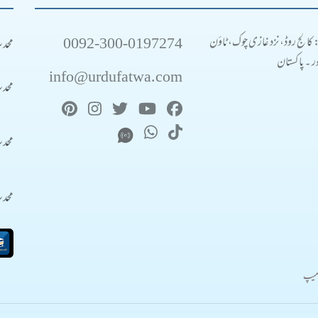
0092-300-0197274
محد
: کالج روڈ، نزد غازی چوک، ٹاؤن
 ۔ پاکستان
info@urdufatwa.com
محد
محد
محد
میپ