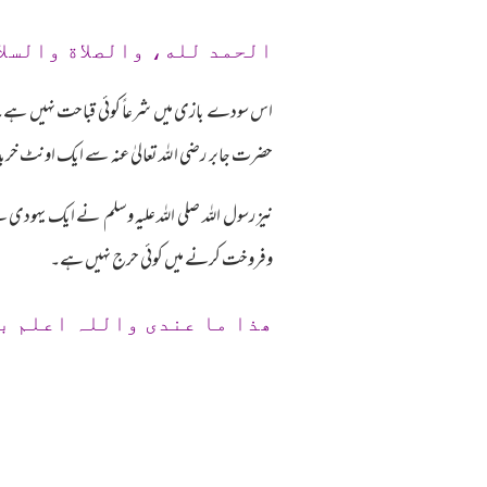
الحمد لله، والصلاة والسلا
اس سودے بازی میں شرعاً کوئی قباحت نہیں ہے۔ رسو
حضرت جابر رضی ا للہ تعالیٰ عنہ سے ایک اونٹ خریدا 
وفروخت کرنے میں کوئی حرج نہیں ہے۔
ھذا ما عندی واللہ اعلم ب