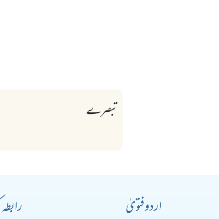
تبصرے
اردو فتویٰ
رابطہ 