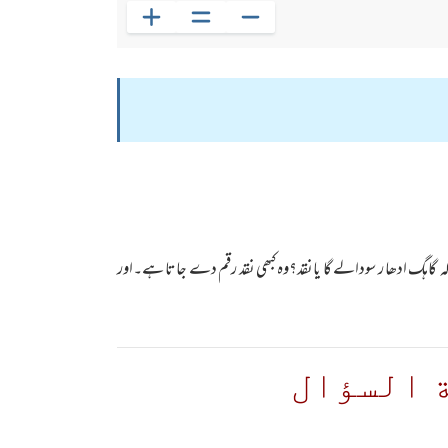
گاہگ ادھا ر سودالے گا یانقد؟وہ کبھی نقد رقم دے جاتا ہے۔اور
 السؤال