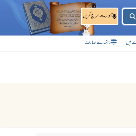
آواز سے سرچ کریں
 میں
رہنمائے صارف