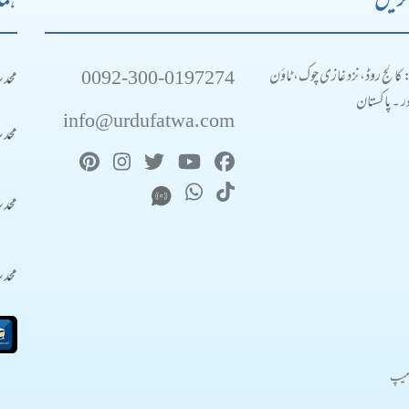
کریں
ہما
0092-300-0197274
محد
: کالج روڈ، نزد غازی چوک، ٹاؤن
 ۔ پاکستان
info@urdufatwa.com
محد
محد
محد
میپ