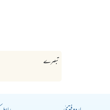
تبصرے