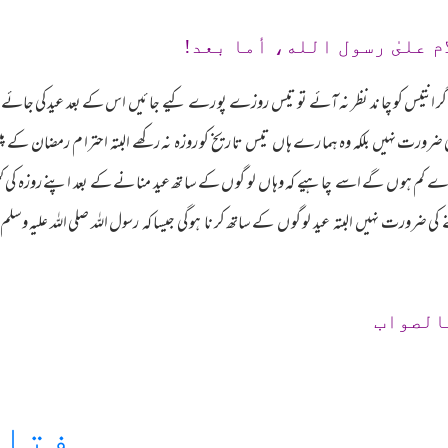
م علىٰ رسول الله، أما بعد!
ہ اگر انتیس کو چا ند نظر نہ آئے تو تیس روزے پو رے کیے جا ئیں اس کے بعد عید کی جائ
ضرورت نہیں بلکہ وہ ہما رے ہا ں تیس تا ریخ کو روزہ نہ رکھے البتہ احترا م رمضان کے پ
وزے کم ہو ں گے اسے چا ہیے کہ وہا ں لو گو ں کے سا تھ عید منا نے کے بعد اپنے روزہ کی
ی ضرورت نہیں البتہ عید لو گو ں کے ساتھ کر نا ہو گی جیسا کہ رسول اللہ صلی اللہ علیہ و
الصواب
فتاو