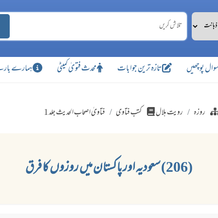
وال پوچھیں
تازہ ترین جوابات
محدث فتویٰ کمیٹی
ہمارے بارے
روزہ
رویت ہلال
کتب فتاوی
فتاویٰ اصحاب الحدیث جلد 1
(206) سعودیہ اور پاکستان میں روزوں کا فرق