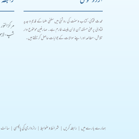
اردو فتویٰ
رابطہ 
محدث فتویٰ، کتاب و سنت کی روشنی میں سلفی علما کے قدیم و جدید
مرکز النور
فتاویٰ پر مبنی مستند آن لائن پلیٹ فارم ہے۔ صارفین موضوع وار
شپ، لاہور
تلاش، مطالعہ اور اپنے سوالات کے جوابات حاصل کر سکتے ہیں۔
ہمارے بارے میں
|
رابطہ کریں
|
شرائط و ضوابط
|
رازداری کی پالیسی
|
سائٹ 