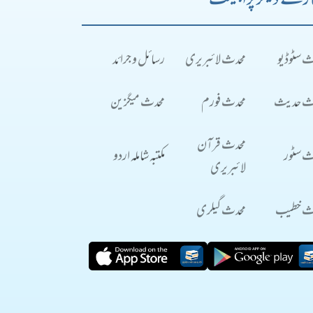
رے دیگر پراجیکٹ
ث سٹوڈیو
محدث لائبریری
رسائل و جرائد
ث حدیث
محدث فورم
محدث میگزین
محدث قرآن
ث سٹور
مکتبہ شاملہ اردو
لائبریری
ث خطیب
محدث گیلری