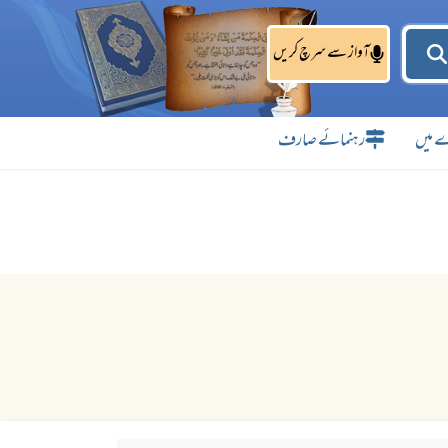
آواز سے سرچ کریں
 میں
رہنمائے صارف