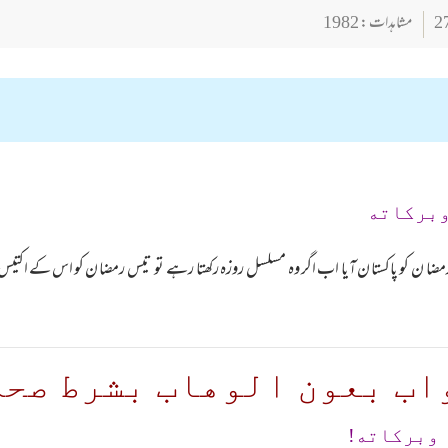
مشاہدات : 1982
وبركاته
ضا ن کو پاکستا ن آیا اب اگر وہ مسلسل روزہ رکھتا رہے تو تیس رمضا ن کو اس کے اکتیس ر
اب بعون الوهاب بشرط صحة
 وبرکاته!