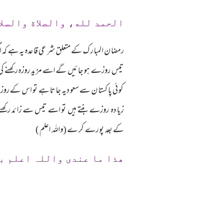
الحمد لله، والصلاة والسلا
رمضا ن المبا ر ک کے متعلق شر عی قا عدہ یہ ہے ک
تیس روزے ہو جا ئیں گے اسے مز ید روزہ رکھنے کی 
کو ئی پا کستا ن سے سعو دیہ جا تا ہے تو اس کے ر
زیا دہ روزے بنتے ہیں تو اسے تیس سے زا ئد رکھنے ک
کے بعد پو رے کر ے (واللہ اعلم )
ھذا ما عندی واللہ اعلم ب