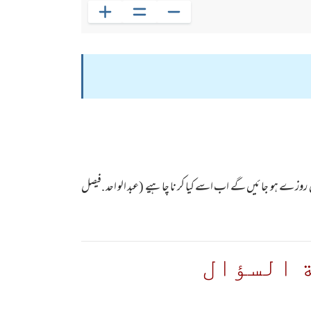
وز ے ہو جا ئیں گے اب اسے کیا کر نا چا ہیے (عبد الو احد .فیصل
 السؤال