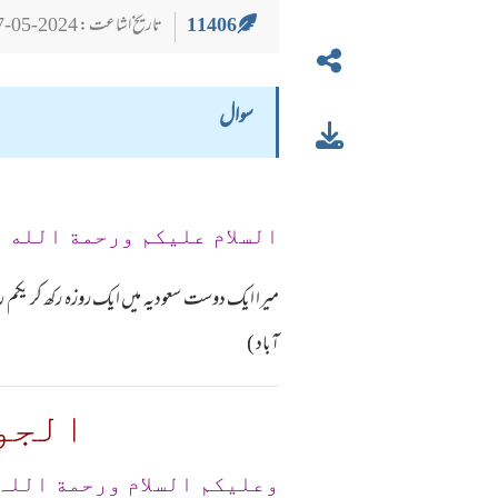
11406
تاریخ اشاعت : 2024-05-27
سوال
السلام عليكم ورحمة الله 
میرا ایک دوست سعودیہ میں ایک روزہ رکھ کر یکم رم
آباد )
الجو
وعلیکم السلام ورحمة اللہ