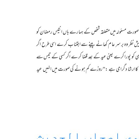
ے صورت مسئو لہ میں متعلقہ شخص کے ہما رے ہا ں انتیس رمضا ن کو
یش نظر وہ بر سر عا م کھا نے پینے سے اجتنا ب کر ے اسی طرح اگر
 کمی کو پو را کرے یعنی عید کے بعد قضا کر ے اگر کسی کے تیس سے
سلم کا ارشا د گرا می ہے :" روزے کم ہو نے کی صورت میں انہیں عید
ی اصحاب الحدیث