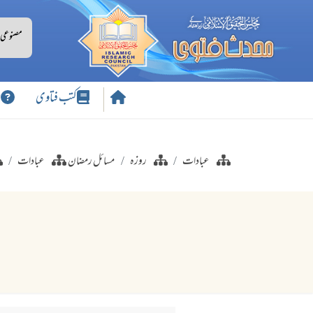
کتب فتاوی
س
عبادات
روزہ
مسائل رمضان
عبادات