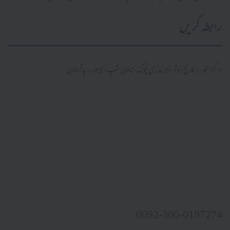
رابطہ کریں
مرکز النور: کالج روڈ، نزد غازی چوک، ٹاؤن شپ، لاہور ۔ پاکستان
0092-300-0197274