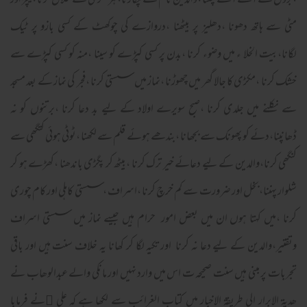
،بڑوں کے آگے آگے چلنا ،والدین نام سے پکارنا،ہر لکڑی سے خلال کرنا ،کیچڑ اور
مٹی سے ہاتھ دھونا ،دھلیز پر بیٹھنا ،دروازے کی چوکھٹ کے کسی بازو پر ٹیک
لگانا،بیت الخلا ء میں وضوء کرنا ،بدن پر کسی کپڑے کو سینا ،منہ کو کسی کپڑے سے
خشک کرنا ،مکڑی کا جالا گھر میں چھوڑنا ،نماز میں سستی کرنا ،فجر کی نماز کے بعد مسجد
سے نکلنے میں جلدی کرنا ،صبح سویرے اولاد کے لیے بد دعا کرنا ،برتنوں کو نہ
ڈھانپنا،دئے کو پھونک سے بجھانا ،بندھے ہوئے قلم سے لکھنا ،ٹوٹی ہوئی کتگھی سے
کنگھی کرنا،والدین کے لیے دعائے خیر ترک کرنا ،بیٹھ کر پگڑی باندھنا ،کھڑے ہو کر
شلوار پہننا،بخل اور ضرورت سے کم خرچ کرنا ،اسراف ،سستی کاہلی اور کام چوری
کرنا ،میں کہتا ہوں ان میں بعض امور حرام ہیں جیسے نماز میں سستی اسراف
وتقتیر،والدین کے لیے دعا نہ کرنا اور تکیہ لگا کر کھانا یہ خلاف سنت ہیں اور باقی
تجربات پر مبنی ہیں سنت صحیحہ ت اس میں وارد نہیں اور مانکی والے عبدالوھاب نے
ھدیۃ الابرار الی طریقۃ الاخبار میں کتاب الغرائب سے لکھا ہے کہ علی ﷜نے فرمابا