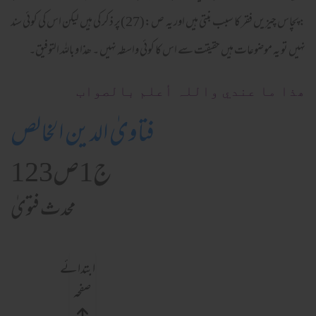
:پچاس چیزیں فقر کا سبب بنتی ہیں اور یہ ص:(27)پر ذکر کی ہیں لیکن اس کی کوئی سند
نہیں تو یہ موضوعات ہیں حقیقت سے اس کا کوئی واسطہ نہیں ۔ ھذا وباللہ التوفیق۔
ھذا ما عندي واللہ أعلم بالصواب
فتاویٰ الدین الخالص
ج1ص123
محدث فتویٰ
ابتدائے
صفحہ