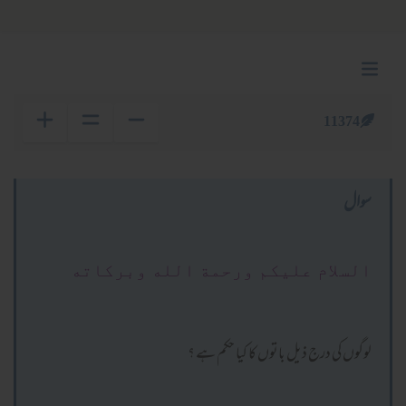
11374
سوال
السلام عليكم ورحمة الله وبركاته
لوگوں کی درج ذیل باتوں کا کیا حکم ہے ؟