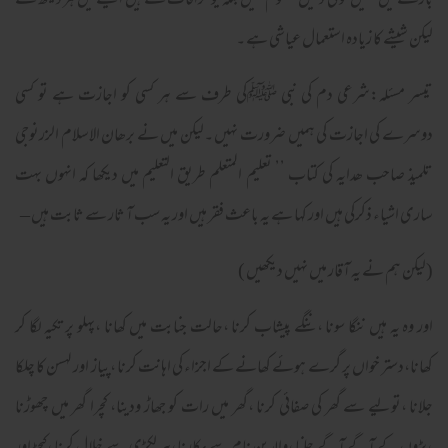
بارے میں ہمیں کو ئی دلیل معلوم نہیں بلکہ یو خرافات سے ہیں ائینے میں ہر دیکھ سکتے
لیکن شیشے کا زیادہ استعمال عیاشی ہے ۔
تیسر مسئلہ:شرعی دم کی نبی ﷺکی طرف سے ہر کسی کو اجازت ہے تو کسی
دوسرے کی اجازت کی ہمیں ضرورت نہیں ۔لیکن میں نے برھان الاسلام الزرنوجی
تلمیذ صاحب ھدایہ کی کتاب ’’ تعلیم المتعلم طریق التعلیم میں دیکھا کہ انہوں بہت
ساری اشیاء ذکرکی ہیں اور کہا ہے یہ باعث فقر ہیں اور یہ سب آ ثار سے ثابت ہیں –
(لیکن ہم نے یہ آقار میں نہیں دیکھیں )
اور وہ یہ ہیں ننگا سونا ،ننگے پیشاب کرنا ،حالت جنابت میں کھانا ،پہلو پر تکیہ لگا کر
کھانا،دستر خواں پر گرے ہوئے کھانے کے اجزاء کی اہانت کرنا ،پیاز اور لہسن کا چلکا
جلانا ،تولیے سے گھر کی صفائی کرنا ،گھر میں رات کو جھاڑ ودینا، کچرا گھر میں چھوڑنا