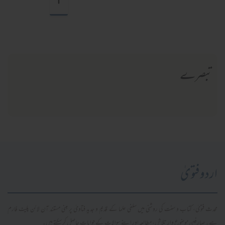
تبصرے
اردو فتویٰ
محدث فتویٰ، کتاب و سنت کی روشنی میں سلفی علما کے قدیم و جدید فتاویٰ پر مبنی مستند آن لائن پلیٹ فارم
ہے۔ صارفین موضوع وار تلاش، مطالعہ اور اپنے سوالات کے جوابات حاصل کر سکتے ہیں۔