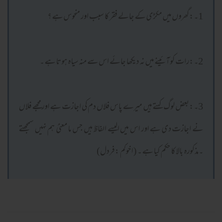
1۔:گھروں میں مکڑی کے جالے فقر کا سبب اور منحوس ہے ؟
2۔:رات کو آئینے میں نہ دیکھا جائے اس سے منہ سیاہ ہوتا ہے ۔
3۔:بعض لوگ کہتے ہیں میرے پاس فلاں دم کی اجازت ہے اور مجھے فلاں
نے اجازت دی ہے اور اس میں الیسے الفاظ ہیں جس ما معنیٰ ہم نہیں سمجھتے
۔مذکورہ بالا کا حکم کیا ہے ۔ (اخوکم :فردل)