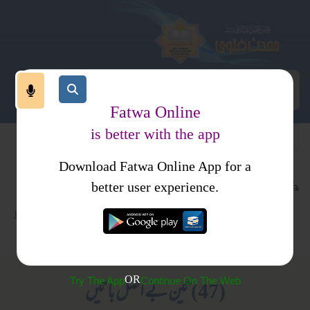
Fatwa Online
is better with the app
Download Fatwa Online App for a
عقیدہ و منہج
علاج ومعالجہ
کتب فتاوی
better user experience.
بدعت
دم و جھاڑ پھونک
فتاویٰ الدین الخالص جلد 1
بدعی عقائد
OR
Try The App
Continue On The Web
(47) تین بے اصل باتیں