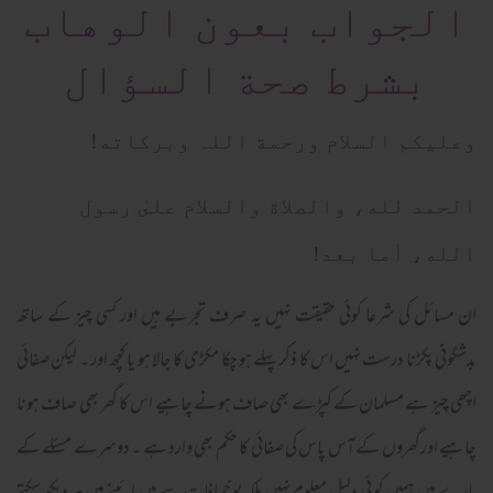
الجواب بعون الوهاب
بشرط صحة السؤال
وعلیکم السلام ورحمة اللہ وبرکاته!
الحمد لله، والصلاة والسلام علىٰ رسول
الله، أما بعد!
ان مسائل کی شرعا کوئی حقیقت نہیں یہ صرف تجربے ہیں اور کسی چیز کے ساتھ
بدشگونی پکڑنا درست نہیں اس کا ذکر پہلے ہو چکا مکڑی کا جالا ہو یا کچھ اور ۔ لیکن صفائی
اچھی چیز ہے مسلمان کے کپڑے بھی صاف ہونے چاہیے اس کا گھر بھی صاف ہونا
چاہیے اورگھروں کے آس پاس کی صفائی کا حکم بھی وارد ہے ۔ دوسرے مسئلے کے