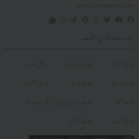
info@urdufatwa.com
ہمارے دیگر پراجیکٹ
محدث سٹوڈیو
محدث لائبریری
رسائل و جرائد
محدث حدیث
محدث فورم
محدث میگزین
محدث سٹور
محدث قرآن لائبریری
مکتبہ شاملہ اردو
محدث خطیب
محدث گیلری