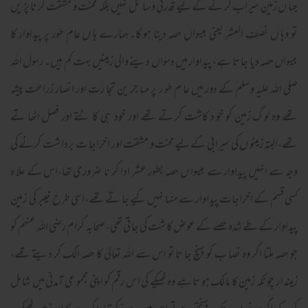
جہا ں زمین سیراب کر نے کےلیے قدرتی وسا ئل نہیں بلکہ محنت و مشقت کر نا پڑ یں
تو وہا ں نصف العشر یعنی بیسواں حصہ دینا ہو گا۔ہمارے ہا ں عام طور پر پیداوار کا
بیسواں حصہ دیا جا تا ہے، پیداوار میں دسواں دینے والی زمینیں بہت کم ہیں۔ رسول اللہ
صلی اللہ علیہ وسلم کے دور میں عا م طو ر پر مہا جر ین تجا رت اور انصار زراعت پیشہ
تھے وہ لو گ زمین کو خو د کاشت کر تے تھے اور خود ہی کا ٹتے اور فصل اٹھا تے
تھے،البتہ زمینو ں کی سیرا بی کےلیے محنت و مشقت اور اخراجا ت بردا شت کرنے کی
وجہ سے انہیں پیداوار سے بیسوا ں حصہ بطور عشر ادا کر نا ضروری تھا،اس کے علا ہ
کسی قسم کے اخراجات پیداوار سے منہا نہیں کیے جا تے تھے،اسی طرح خیبر کی زمین
پیداوار کے طے شدہ حصے کے عوض کا شت کی جا تی تھی، صحابہ کرام رضی اللہ عنہم کو
جو حصہ ملتا اگر وہ نصا ب کو پہنچ جا تا تو اس سے اللہ تعالیٰ کا حصہ الگ کر دیتے تھے،
زمیندا ر چو نکہ زمین کا ما لک ہو تا ہے وہ ٹھیکے کی اس رقم کو اپنی مجمو عی آمدنی میں شا مل