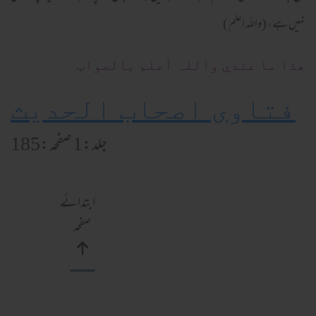
نہیں ہے ، (واللہ اعلم )
ھذا ما عندي واللہ أعلم بالصواب
فتاوی اصحاب الحدیث
جلد:1 صفحہ:185
ابتدائے
صفحہ