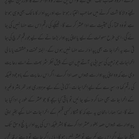
کر کے اگر وہ نصاب تک پہنچتی ہےتو اس میں سے زکو ۃ ادا کر ے گا اور زمین ٹھیکے پر
لینے والا کا شت کر نے میں صا حب اختیا ر ہوتا ہے اور پیداوار کا ما لک بھی وہی ہوتا
ہے تو وہ مختا ر کی حیثیت سے ادا عشر کر ے گا، ٹھیکے کی رقم اس سے منہا نہیں کی جا
ئے گی، اسی طرح سہو لت کےلیے یا اپنی پیداوار بڑھا نے کےلیےجو رقم خر چ کی جا
تی ہے یہ اخرا جا ت بھی پیدا وار سے منہا نہیں ہو ں گے، ا لبتہ محنت و مشقت یا ما لی
اخراجات جو زمین کی سیرابی پر آتے ہیں ان کے پیش نظر شر یعت نے اسے رعا یت
دی ہے کہ وہ اپنی پیداوار سے بیسواں حصہ ادا کرے، اگر اس رعا یت کے با و جود ٹھیکہ
کی رقم کھا د، سپرے کےلیے اخرا جا ت ، کٹا ئی کےلیے مزدوری اور تھر یشر وغیرہ
کے اخرا جا ت بھی منہا کر دئیے جا ئیں تو با قی کیا بچے گا جو عشر کے طور پر ادا کیا جا
ئے گا، لہذا ہمارا رجحا ن یہ ہے کہ کا شتکا ر کسی قسم کے اخرا جا ت منہا کیے بغیر اپنی
پیداوار سے بیسواں حصہ بطو ر عشر ادا کرے گا بشرطیکہ اس کی پیداوار پا نچ وسق تک
پہنچ جا ئے اگر اس سے کم ہے تو عشر نہیں ہو گا، ہا ں اگر چا ہے تو دینے پر قد غن