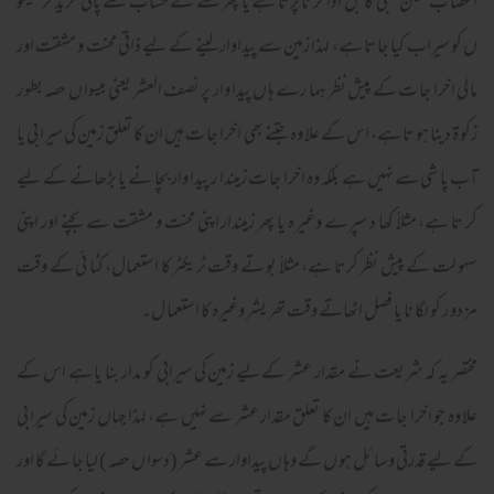
اعصا ب شکن بجلی کا بل ادا کر نا پڑتا ہے یا پھر گھنٹے کے حساب سے پانی خرید کر کھیتو
ں کو سیراب کیا جا تا ہے، لہذا زمین سے پیداوار لینے کے لیے ذاتی محنت و مشقت اور
ما لی اخرا جا ت کے پیش نظر ہما رے ہا ں پیدا وار پر نصف العشر یعنی بیسوا ں حصہ بطو ر
زکو ۃ دینا ہو تا ہے، اس کے علا وہ جتنے بھی اخرا جا ت ہیں ان کا تعلق زمین کی سیرا بی یا
آب پا شی سے نہیں ہے بلکہ وہ اخرا جا ت زمیندا ر پیدا وار بچا نے یا بڑھانے کے لیے
کر تا ہے، مثلاً کھا د سپرے وغیر ہ یا پھر زمیندار اپنی محنت و مشقت سے بچنے اور اپنی
سہو لت کے پیش نظر کرتا ہے، مثلاً بو تے وقت ٹر یکٹر کا استعمال، کٹا ئی کے وقت
مز دو ر کو لگا نا یا فصل اٹھاتے وقت تھر یشر وغیرہ کا استعما ل۔
مختصر یہ کہ شریعت نے مقدار عشر کےلیے زمین کی سیرابی کو مدار بنا یا ہے اس کے
علا وہ جو اخرا جا ت ہیں ان کا تعلق مقدار عشر سے نہیں ہے، لہذا جہاں زمین کی سیرا بی
کے لیے قدرتی وسا ئل ہو ں گے وہا ں پیداوار سے عشر (دسوا ں حصہ ) لیا جا ئے گا اور