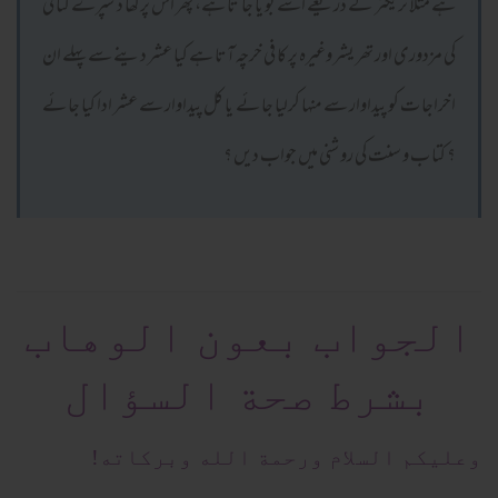
ہے مثلاً ٹر یکٹر کے ذریعے اسے بو یا جا تا ہے، پھر اس پرکھا د سپرے کٹا ئی
کی مزدوری اور تھر یشر وغیرہ پر کا فی خرچہ آتا ہے کیا عشر دینے سے پہلے ان
اخراجا ت کو پیداوار سے منہا کرلیا جا ئے یا کل پیداوار سے عشر ادا کیا جا ئے
؟ کتا ب و سنت کی رو شنی میں جواب دیں ؟
الجواب بعون الوهاب
بشرط صحة السؤال
وعلیکم السلام ورحمة الله وبرکاته!