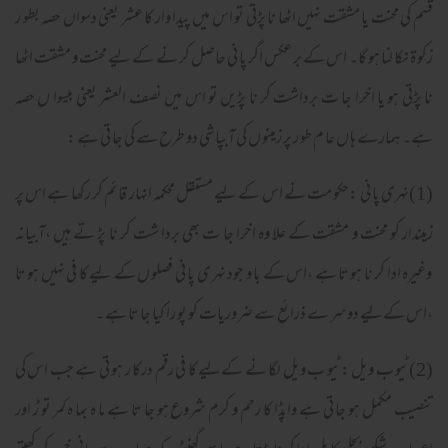
قسم کی محنت یا مشقت نہیں اٹھا نا پڑتی تو اس میں پیدا وار کا عشر یعنی دسواں حصہ بطو ر
زکو ۃ نکا لنا ہو گا۔ اس کے بر عکس اگر پا نی حاصل کر نے کے لیے محنت و مشقت اٹھا
نا پڑتی ہو یا اخرا جا ت برداشت کر نا پڑیں تو اس میں نصف العشر یعنی بیسوا ں حصہ
ہے۔ ہمارے ہا ں عا م طو ر پر زمینو ں کی آبپاشی دو طرح سے کی جا تی ہے :
(1)نہری پا نی :حکو مت نے اس کے لیے مستقل محکمہ انہار قا ئم کر رکھا ہے اس پر
زمیندار کو محنت و مشقت کے علا وہ اخرا جا ت بھی بردا شت کر نا پڑ تے ہیں ،آبیانہ
وغیرہ ادا کر نا ہو تا ہے ،اس کے با و جود نہر ی پا نی فصلو ں کے لیے کا فی نہیں ہو تا
،اس کےلیے دوسر ے ذرائع سے ضروریات کو پو را کیا جا تا ہے ۔
(2)ٹیو ب ویل :ٹیو ب ویل لگا نے کےلیے کا فی رقم درکا ر ہو تی ہے جب اس کی
تنصیب مکمل ہو جا تی ہے واپڈا کا رحم و کرم شروع ہو جا تا ہے ما ہ بما ہ کمر تو ڑ اور