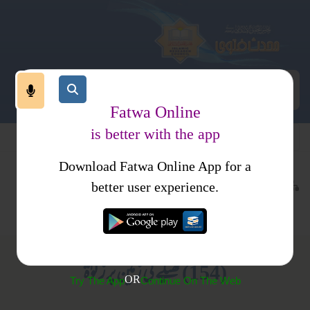
Fatwa Online
is better with the app
Download Fatwa Online App for a
عبادات
زکوۃ
کتب فتاوی
better user experience.
اموال زکوۃ
فتاویٰ اصحاب الحدیث جلد 1
(154) ٹھیکے کی زمین پر زکوٰۃ
OR
Try The App
Continue On The Web