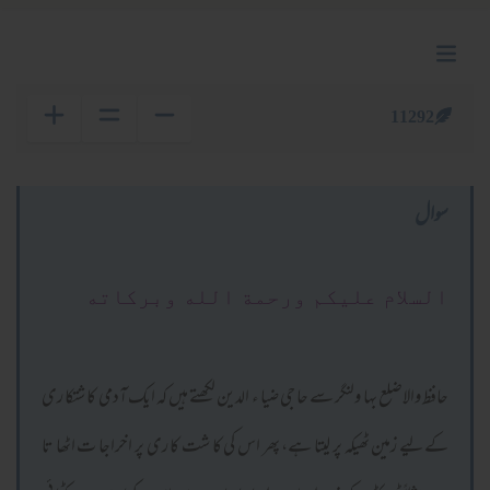
11292
سوال
السلام عليكم ورحمة الله وبركاته
حافظ والاضلع بہا ولنگر سے حا جی ضیا ء الدین لکھتے ہیں کہ ایک آدمی کا شتکا ری
کےلیے زمین ٹھیکہ پر لیتا ہے، پھر اس کی کا شت کا ری پر اخراجا ت اٹھا تا