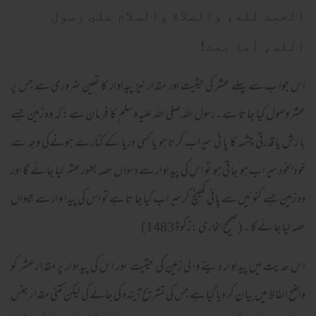
الحمد لله، والصلاة والسلام علىٰ رسول
الله، أما بعد!
اس جوا ب سے پہلے عشر کی حیثیت اور مقدار نیز پیداوار کا تعین ضروری ہے جس پر
عشر وصول کیا جا تا ہے۔ رسول اللہ صلی اللہ علیہ وسلم کا فر ما ن ہے : کہ وہ زمین جسے
با رش یا قدرتی چشمہ کا پا نی سیراب کرتا ہو یا کسی دریا کے کنارے ہونےکی وجہ سے
خود بخود سیرا ب ہو جا تی ہو تو اس کی پیداوار سے دسوا ں حصہ بطور عشر لیا جا ئے گا اور
وہ زمین جسے کنو ئیں سے پا نی کھینچ کر سیرا ب کیا جا تا ہے تو اس کی پیدا وار سے بیسواں
حصہ لیا جا ئے گا ۔ (صحیح بخاری :زکو ۃ 1483)
اس حد یث میں پیداوار دینے وا لی زمین کی حیثیت اور اس کی پیداوار پر مقدا رعشر کو
واضح الفا ظ میں بیا ن کر دیا گیا ہے جس کی تشریح آیندہ کی جائے گی لیکن کتنی مقدا ر جنس