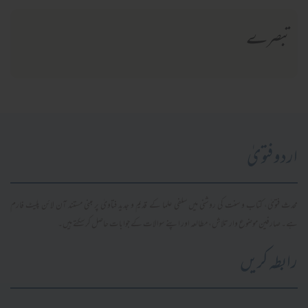
تبصرے
اردو فتویٰ
محدث فتویٰ، کتاب و سنت کی روشنی میں سلفی علما کے قدیم و جدید فتاویٰ پر مبنی مستند آن لائن پلیٹ فارم
ہے۔ صارفین موضوع وار تلاش، مطالعہ اور اپنے سوالات کے جوابات حاصل کر سکتے ہیں۔
رابطہ کریں