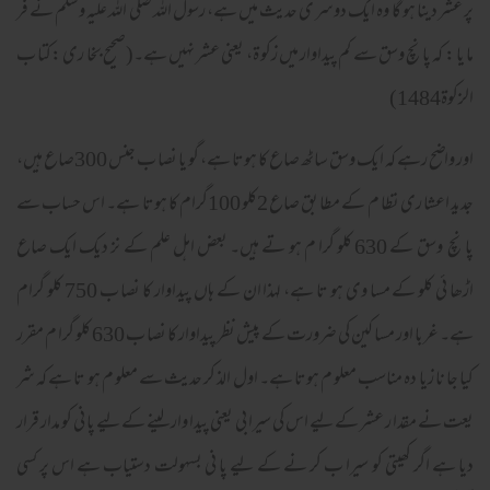
پر عشر دینا ہو گا وہ ایک دوسر ی حدیث میں ہے، رسول اللہ صلی اللہ علیہ وسلم نے فر
ما یا : کہ پا نچ وسق سے کم پیداوار میں زکو ۃ، یعنی عشر نہیں ہے۔(صحیح بخا ری :کتا ب
الزکوۃ1484)
اور واضح رہے کہ ایک وسق ساٹھ صاع کا ہوتا ہے، گو یا نصا ب جنس 300صاع ہیں،
جدید اعشا ری نظا م کے مطا بق صاع 2کلو 100گرام کا ہوتا ہے۔ اس حساب سے
پا نچ وسق کے 630 کلو گرا م ہو تے ہیں۔ بعض اہل علم کے نز دیک ایک صاع
اڑھا ئی کلو کے مسا وی ہو تا ہے، لہذا ان کے ہاں پیداوار کا نصا ب 750 کلو گرام
ہے۔ غربا اور مسا کین کی ضرورت کے پیش نظر پیداوار کا نصا ب 630 کلو گرا م مقرر
کیا جا نا زیا دہ مناسب معلو م ہوتا ہے۔ اول الذ کر حدیث سے معلو م ہو تا ہے کہ شر
یعت نے مقدا ر عشر کےلیے اس کی سیرا بی یعنی پیدا وار لینے کےلیے پا نی کو مدار قرار
دیا ہے اگر کھیتی کو سیرا ب کر نے کے لیے پا نی بسہولت دستیاب ہے اس پر کسی