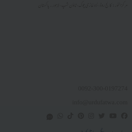
مرکز النور: کالج روڈ، نزد غازی چوک، ٹاؤن شپ، لاہور ۔ پاکستان
0092-300-0197274
info@urdufatwa.com