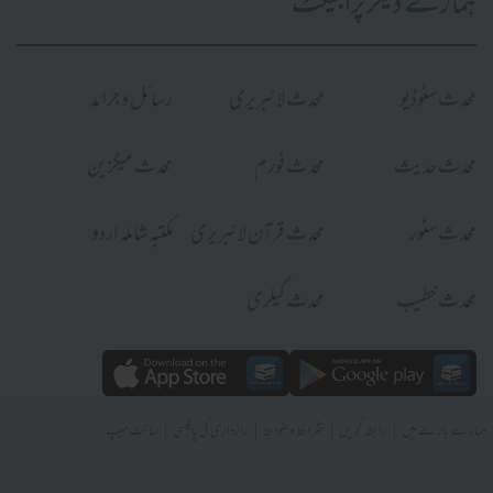
ہمارے دیگر پراجیکٹ
محدث سٹوڈیو
محدث لائبریری
رسائل و جرائد
محدث حدیث
محدث فورم
محدث میگزین
محدث سٹور
محدث قرآن لائبریری
مکتبہ شاملہ اردو
محدث خطیب
محدث گیلری
|
|
|
|
ہمارے بارے میں
رابطہ کریں
شرائط و ضوابط
رازداری کی پالیسی
سائٹ میپ