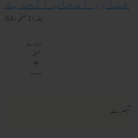
فتاوی اصحاب الحدیث
جلد:1 صفحہ:84
ابتدائے
صفحہ
تبصرے