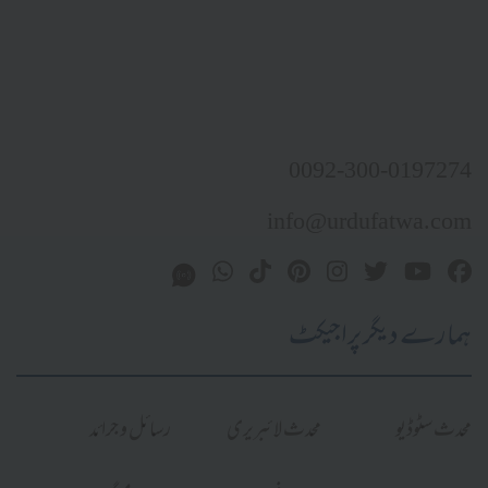
0092-300-0197274
info@urdufatwa.com
ہمارے دیگر پراجیکٹ
محدث سٹوڈیو
محدث لائبریری
رسائل و جرائد