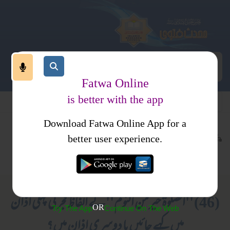
Fatwa Online
is better with the app
Download Fatwa Online App for a
عبادات
نماز
کتب فتاوی
better user experience.
اذان واقامت
فتاویٰ اصحاب الحدیث جلد 1
(46) ''الصلوۃ خیرمن النوم'' کے الفاظ فجر کی پہلی اذان
OR
Try The App
Continue On The Web
میں کہے جائیں یا دوسری اذان میں؟