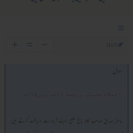
11175
سوال
السلام عليكم ورحمة الله وبركاته
ماسٹر صدیق صاحب کالا باغ ضلع ایبٹ آباد سے دریافت کرتے ہیں