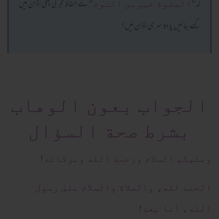
کہ
کے الفاظ فجر کی پہلی اذان میں
''الصلوة خیرمن النوم''
کہے جائیں یا دوسری اذان میں؟
الجواب بعون الوهاب
بشرط صحة السؤال
وعلیکم السلام ورحمة الله وبرکاته!
الحمد لله، والصلاة والسلام علىٰ رسول
الله، أما بعد!