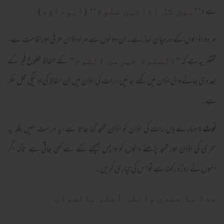
ہے:
’’بين كل اذانين صلوة‘‘ (ابوداؤد)
ہر دو اذانوں کے درمیان نماز ہے۔ان دونوں سے مراد اذان عرفی اور اقامت ہے،
مختصر یہ ہے کہ
کے الفاظ طلوع فجر کے
''الصلوة خیرمن النوم''
بعد دی جانے والی اذان میں کہے جائیں ،رات کی اذان میں ان الفاظ کی ادئیگی محل نظر
ہے۔
نوٹ:
ہمارے ہاں رات کی اذان کو اذان تہجد کہا جاتا ہے،یہ درست نہیں بلکہ یہ
سحری کی اذان اور تہجد پڑھنے والوں کو واپس بھیجنے کے لئے کہی جاتی ہے تاکہ اگر
انہوں نے روزہ رکھنا ہے تو اس کی تیاری کریں۔
ھذا ما عندي واللہ أعلم بالصواب