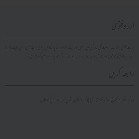
اردو فتویٰ
محدث فتویٰ، کتاب و سنت کی روشنی میں سلفی علما کے قدیم و جدید فتاویٰ پر مبنی مستند آن لائن پلیٹ فارم
ہے۔ صارفین موضوع وار تلاش، مطالعہ اور اپنے سوالات کے جوابات حاصل کر سکتے ہیں۔
رابطہ کریں
مرکز النور: کالج روڈ، نزد غازی چوک، ٹاؤن شپ، لاہور ۔ پاکستان