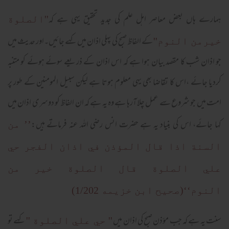
ہمارے ہاں بعض معاصر اہل علم کی جدید تحقیق یہی ہے کہ
''الصلوة
کے الفاظ صبح کی پہلی اذان میں کہے جائیں۔اور حدیث میں
خیرمن النوم''
جو اذان شب کا مقصد بیان ہوا ہے کہ اس اذان کے ذریعے سوئے ہوئے کو متنبہ
کردیا جائے ،اس کا تقاضا بھی یہی معلوم ہوتا ہے لیکن سبیل المومنین کے طور پر
امت میں جو شروع سے عمل چلا آرہا ہے وہ یہ ہے کہ ان الفاظ کو دوسری اذان میں
کہا جائے، اس کی بنیاد یہ ہے حضرت انس رضی اللہ عنہ فرماتے ہیں:
’’ من
السنة اذا قال المؤذن في اذان الفجر حي
علي الصلوة قال الصلوة خير من
النوم‘‘(صحیح ابن خزیمه 1/202)
سنت یہ ہے کہ جب مؤذن صبح کی اذان میں
کہے تو
'' حي علي الصلوة ''