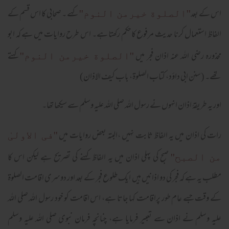
اس کے بعد
کہے۔ صحابی کا اس قسم کے
''الصلوة خیرمن النوم''
الفاظ استعمال کرنا حدیث مرفوع کاحکم رکھتا ہے۔ اس طرح روایات میں ہے کہ ابو
محذورہ رضی اللہ عنہ اذان فجر میں
کہتے
''الصلوة خیرمن النوم''
تھے۔ (سنن ابی داؤد، کتاب الصلوۃ، باب کیف الاذان)
اور یہ طریقۂ اذان انہوں نے رسول اللہ صلی اللہ علیہ وسلم سے سیکھا تھا۔
رات کی اذان میں یہ الفاظ ثابت نہیں ،البتہ بعض روایات میں
''فی الاولیٰ
صبح کی پہلی اذان میں یہ الفاظ کہنے کی تصریح ہے لیکن اس کا
من الصبح''
مطلب یہ ہے کہ فجر کی دو اذانیں ہیں ایک طلوع فجر کے بعد اور دوسری اقامت الصلوۃ
کے وقت جسے عام طور پراقامت کہا جاتا ہے، اس اقامت کو خود رسول اللہ صلی اللہ
علیہ وسلم نے اذان سے تعبیر فرمایا ہے، چنانچہ فرمان نبوی صلی اللہ علیہ وسلم